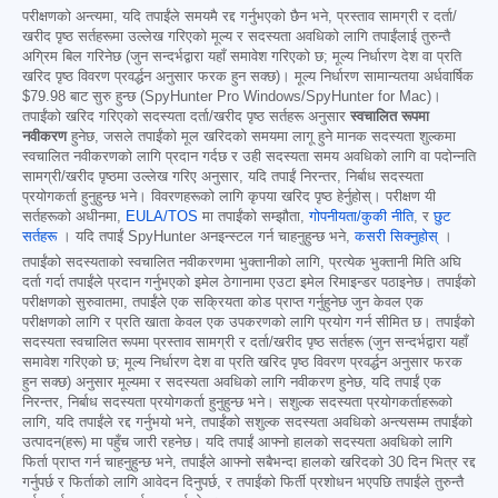
परीक्षणको अन्त्यमा, यदि तपाईंले समयमै रद्द गर्नुभएको छैन भने, प्रस्ताव सामग्री र दर्ता/
खरीद पृष्ठ सर्तहरूमा उल्लेख गरिएको मूल्य र सदस्यता अवधिको लागि तपाईंलाई तुरुन्तै
अग्रिम बिल गरिनेछ (जुन सन्दर्भद्वारा यहाँ समावेश गरिएको छ; मूल्य निर्धारण देश वा प्रति
खरिद पृष्ठ विवरण प्रवर्द्धन अनुसार फरक हुन सक्छ)। मूल्य निर्धारण सामान्यतया अर्धवार्षिक
$79.98
बाट सुरु हुन्छ (SpyHunter Pro Windows/SpyHunter for Mac)।
तपाईंको खरिद गरिएको सदस्यता दर्ता/खरीद पृष्ठ सर्तहरू अनुसार
स्वचालित रूपमा
नवीकरण
हुनेछ, जसले तपाईंको मूल खरिदको समयमा लागू हुने मानक सदस्यता शुल्कमा
स्वचालित नवीकरणको लागि प्रदान गर्दछ र उही सदस्यता समय अवधिको लागि वा पदोन्नति
सामग्री/खरीद पृष्ठमा उल्लेख गरिए अनुसार, यदि तपाईं निरन्तर, निर्बाध सदस्यता
प्रयोगकर्ता हुनुहुन्छ भने। विवरणहरूको लागि कृपया खरिद पृष्ठ हेर्नुहोस्। परीक्षण यी
सर्तहरूको अधीनमा,
EULA/TOS
मा तपाईंको सम्झौता,
गोपनीयता/कुकी नीति
, र
छुट
सर्तहरू
। यदि तपाईं SpyHunter अनइन्स्टल गर्न चाहनुहुन्छ भने,
कसरी सिक्नुहोस्
।
तपाईंको सदस्यताको स्वचालित नवीकरणमा भुक्तानीको लागि, प्रत्येक भुक्तानी मिति अघि
दर्ता गर्दा तपाईंले प्रदान गर्नुभएको इमेल ठेगानामा एउटा इमेल रिमाइन्डर पठाइनेछ। तपाईंको
परीक्षणको सुरुवातमा, तपाईंले एक सक्रियता कोड प्राप्त गर्नुहुनेछ जुन केवल एक
परीक्षणको लागि र प्रति खाता केवल एक उपकरणको लागि प्रयोग गर्न सीमित छ। तपाईंको
सदस्यता स्वचालित रूपमा प्रस्ताव सामग्री र दर्ता/खरीद पृष्ठ सर्तहरू (जुन सन्दर्भद्वारा यहाँ
समावेश गरिएको छ; मूल्य निर्धारण देश वा प्रति खरिद पृष्ठ विवरण प्रवर्द्धन अनुसार फरक
हुन सक्छ) अनुसार मूल्यमा र सदस्यता अवधिको लागि नवीकरण हुनेछ, यदि तपाईं एक
निरन्तर, निर्बाध सदस्यता प्रयोगकर्ता हुनुहुन्छ भने। सशुल्क सदस्यता प्रयोगकर्ताहरूको
लागि, यदि तपाईंले रद्द गर्नुभयो भने, तपाईंको सशुल्क सदस्यता अवधिको अन्त्यसम्म तपाईंको
उत्पादन(हरू) मा पहुँच जारी रहनेछ। यदि तपाईं आफ्नो हालको सदस्यता अवधिको लागि
फिर्ता प्राप्त गर्न चाहनुहुन्छ भने, तपाईंले आफ्नो सबैभन्दा हालको खरिदको 30 दिन भित्र रद्द
गर्नुपर्छ र फिर्ताको लागि आवेदन दिनुपर्छ, र तपाईंको फिर्ती प्रशोधन भएपछि तपाईंले तुरुन्तै