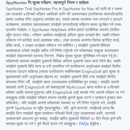
SpyHunter नि:शुल्क परीक्षण: महत्त्वपूर्ण नियम र सर्तहरू
SpyHunter Trial SpyHunter Pro वा SpyHunter for Mac को लागि हो र यसमा
एक पटकको ७-दिनको परीक्षण अवधिको लागि धेरै उपकरणहरू (प्रमोशनल सामग्री/खरीद
पृष्ठमा उल्लेख गरिए अनुसार) समावेश छन्, जसले व्यापक मालवेयर पत्ता लगाउने र हटाउने
कार्यक्षमता, मालवेयर खतराहरूबाट तपाईंको प्रणालीलाई सक्रिय रूपमा सुरक्षित गर्न उच्च-
प्रदर्शन गार्डहरू, र SpyHunter HelpDesk मार्फत हाम्रो प्राविधिक समर्थन टोलीमा
पहुँच प्रदान गर्दछ। परीक्षण अवधिमा तपाईंलाई अग्रिम शुल्क लगाइने छैन, यद्यपि परीक्षण
सक्रिय गर्न क्रेडिट कार्ड आवश्यक पर्दछ। (यस प्रस्ताव अन्तर्गत प्रिपेड क्रेडिट कार्ड,
डेबिट कार्ड, र उपहार कार्डहरू स्वीकार गर्न सकिँदैन।) तपाईंको भुक्तानी विधिको
आवश्यकता भनेको तपाईंले खरिद गर्ने निर्णय गर्नुभयो भने परीक्षणबाट सशुल्क सदस्यतामा
तपाईंको संक्रमणको क्रममा निरन्तर, निर्बाध सुरक्षा सुरक्षा सुनिश्चित गर्न मद्दत गर्नु हो।
परीक्षणको समयमा तपाईंको भुक्तानी विधिमा अग्रिम भुक्तानी रकम चार्ज गरिने छैन, यद्यपि
तपाईंको भुक्तानी विधि मान्य छ भनी प्रमाणित गर्न प्राधिकरण अनुरोधहरू तपाईंको वित्तीय
संस्थामा पठाउन सकिन्छ (त्यस्ता प्राधिकरण सबमिशनहरू EnigmaSoft द्वारा शुल्क वा
शुल्कहरूको लागि अनुरोधहरू होइनन् तर, तपाईंको भुक्तानी विधि र/वा तपाईंको वित्तीय
संस्थामा निर्भर गर्दै, तपाईंको खाता उपलब्धतामा प्रतिबिम्बित हुन सक्छ)। तपाईंले आफ्नो
खाताको लागि EnigmaSoft को वेबसाइटको MyAccount खण्ड मार्फत वा ७-दिनको
परीक्षण अवधि समाप्त हुनुभन्दा अघि EnigmaSoft लाई सम्पर्क गरेर आफ्नो परीक्षण रद्द गर्न
सक्नुहुन्छ ताकि तपाईंको परीक्षण समाप्त भएपछि तुरुन्तै शुल्क लाग्ने र प्रशोधन हुनबाट बच्न
सकियोस्। यदि तपाईंले आफ्नो परीक्षणको समयमा रद्द गर्ने निर्णय गर्नुभयो भने, तपाईंले
तुरुन्तै SpyHunter मा पहुँच गुमाउनुहुनेछ। यदि, कुनै कारणले, तपाईंलाई लाग्छ कि
तपाईंले लिन नचाहेको शुल्क प्रशोधन गरिएको थियो (जुन उदाहरणका लागि, प्रणाली
प्रशासनको आधारमा हुन सक्छ), तपाईंले खरिद शुल्कको मितिको ३० दिन भित्र कुनै पनि
समयमा शुल्क रद्द गर्न र पूर्ण फिर्ता प्राप्त गर्न सक्नुहुन्छ।
FAQs
हेर्नुहोस्।