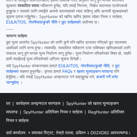
लागि वा प्रवर्द्धन सामग्री/खरीद पृष्ठमा उल्लेख गरिए अनुसार लागू हुने मानक सदस्यता
शुल्कमा
स्वचालित रूपमा
नवीकरण हुनेछ, यदि तपाईं निरन्तर, निर्बाध सदस्यता प्रयोगकर्ता
हुनुहुन्छ र जसको लागि तपाईंले आफ्नो सदस्यताको म्याद सकिनु अघि आगामी शुल्कहरूको
सूचना प्राप्त गर्नुहुनेछ। SpyHunter को खरिद खरिद पृष्ठमा रहेका नियम र सर्तहरू,
EULA/TOS
,
गोपनीयता/कुकी नीति
र
छुट सर्तहरूको
अधीनमा छ।
------
सामान्य सर्तहरू
छुट मूल्य अन्तर्गत SpyHunter को लागि कुनै पनि खरिद प्रस्ताव गरिएको छुट सदस्यता
अवधिको लागि मान्य हुन्छ। त्यसपछि, स्वचालित नवीकरण र/वा भविष्यका खरिदहरूको लागि
तत्काल लागू हुने मानक मूल्य निर्धारण लागू हुनेछ। मूल्य निर्धारण परिवर्तनको विषय हो, यद्यपि
हामी तपाईंलाई मूल्य परिवर्तनको अग्रिम सूचना दिनेछौं।
सबै SpyHunter संस्करणहरू हाम्रो
EULA/TOS
,
गोपनीयता/कुकी नीति
, र
छुट
सर्तहरूमा
सहमत हुनुपर्नेछ। कृपया हाम्रो
FAQs
र
खतरा मूल्याङ्कन मापदण्ड
पनि
हेर्नुहोस्। यदि तपाईं SpyHunter अनइन्स्टल गर्न चाहनुहुन्छ भने,
कसरी गर्ने भनेर
जान्नुहोस्
।
घर
कार्यक्रम अनइन्स्टल चरणहरू
SpyHunter को खतरा मूल्याङ्कन
मापदण्ड
SpyHunter अतिरिक्त नियम र सर्तहरू
RegHunter अतिरिक्त
नियम र सर्तहरू
दर्ता कार्यालय: १ क्यासल स्ट्रिट, तेस्रो तल्ला, डब्लिन २ D02XD82 आयरल्याण्ड।