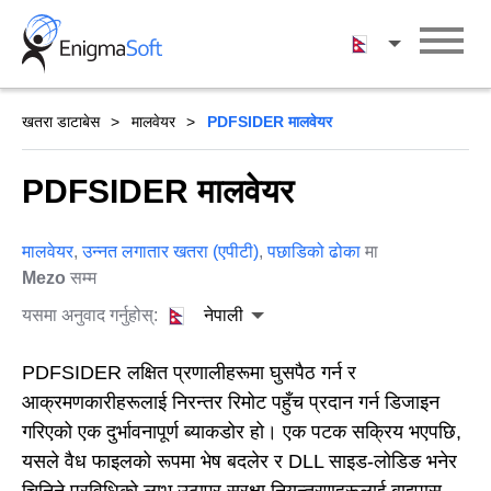
Skip
to
नेपाली
content
खतरा डाटाबेस
मालवेयर
PDFSIDER मालवेयर
PDFSIDER मालवेयर
मालवेयर
,
उन्नत लगातार खतरा (एपीटी)
,
पछाडिको ढोका
मा
Mezo
सम्म
यसमा अनुवाद गर्नुहोस्:
नेपाली
PDFSIDER लक्षित प्रणालीहरूमा घुसपैठ गर्न र
आक्रमणकारीहरूलाई निरन्तर रिमोट पहुँच प्रदान गर्न डिजाइन
गरिएको एक दुर्भावनापूर्ण ब्याकडोर हो। एक पटक सक्रिय भएपछि,
यसले वैध फाइलको रूपमा भेष बदलेर र DLL साइड-लोडिङ भनेर
चिनिने प्रविधिको लाभ उठाएर सुरक्षा नियन्त्रणहरूलाई बाइपास