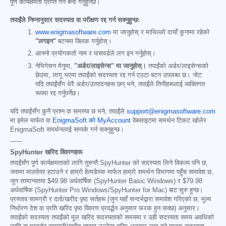
पूर्ण कार्यक्षमता प्राप्त गर्न बन्द गर्नुहुनेछ।
तपाईंले निम्नानुसार सदस्यता वा परीक्षण रद्द गर्न सक्नुहुन्छ:
www.enigmasoftware.com
मा जानुहोस् र माथिल्लो दायाँ कुनामा रहेको
"लगइन"
बटनमा क्लिक गर्नुहोस्।
आफ्नो प्रयोगकर्ता नाम र पासवर्डले लग इन गर्नुहोस्।
नेभिगेसन मेनुमा,
"अर्डर/लाइसेन्स" मा जानुहोस्।
तपाईंको अर्डर/लाइसेन्सको
छेउमा, लागू भएमा तपाईंको सदस्यता रद्द गर्न एउटा बटन उपलब्ध छ। नोट:
यदि तपाईंसँग धेरै अर्डर/उत्पादनहरू छन् भने, तपाईंले तिनीहरूलाई व्यक्तिगत
रूपमा रद्द गर्नुपर्नेछ।
यदि तपाईंसँग कुनै प्रश्न वा समस्या छ भने, तपाईंले
support@enigmasoftware.com
मा इमेल मार्फत वा
EnigmaSoft को MyAccount
वेबसाइटमा समर्थन टिकट खोलेर
EnigmaSoft समर्थनलाई सम्पर्क गर्न सक्नुहुन्छ।
------
SpyHunter खरिद विवरणहरू
तपाईंसँग पूर्ण कार्यक्षमताको लागि तुरुन्तै SpyHunter को सदस्यता लिने विकल्प पनि छ,
जसमा मालवेयर हटाउने र हाम्रो हेल्पडेस्क मार्फत हाम्रो समर्थन विभागमा पहुँच समावेश छ,
जुन सामान्यतया
$49.98
अर्धवार्षिक (SpyHunter Basic Windows) र
$79.98
अर्धवार्षिक (SpyHunter Pro Windows/SpyHunter for Mac) बाट सुरु हुन्छ।
प्रस्ताव सामग्री र दर्ता/खरीद पृष्ठ सर्तहरू (जुन यहाँ सन्दर्भद्वारा समावेश गरिएको छ; मूल्य
निर्धारण देश वा प्रति खरिद पृष्ठ विवरण प्रवर्द्धन अनुसार फरक हुन सक्छ) अनुसार।
तपाईंको सदस्यता तपाईंको मूल खरिद सदस्यताको समयमा र उही सदस्यता समय अवधिको