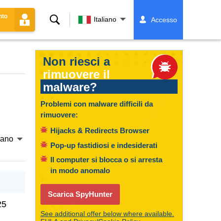
nto
Ricerca
Italiano
Accesso
Non riesci a
rimuovere il
malware?
Problemi con malware difficili da
rimuovere:
Hijacks & Redirects Browser
liano
Pop-up fastidiosi e indesiderati
Il computer si blocca o si arresta
in modo anomalo
Scarica SpyHunter
25
See additional offer below where available.