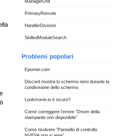
ManagerUnit
PrimaryRemote
ella
HandlerDivision
SkilledModuleSearch
Problemi popolari
Eporner.com
Discord mostra lo schermo nero durante la
condivisione dello schermo
ne
Lookmovie.io è sicuro?
uò
Come correggere l'errore "Driver della
stampante non disponibile"
Come risolvere "Pannello di controllo
NVIDIA non si apre"