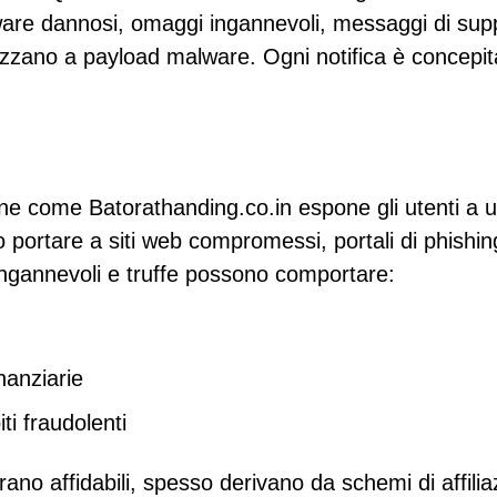
tware dannosi, omaggi ingannevoli, messaggi di sup
irizzano a payload malware. Ogni notifica è concepit
ne come Batorathanding.co.in espone gli utenti a 
no portare a siti web compromessi, portali di phishin
 ingannevoli e truffe possono comportare:
nanziarie
ti fraudolenti
ano affidabili, spesso derivano da schemi di affilia