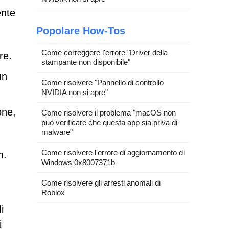
ente
Popolare How-Tos
Come correggere l'errore "Driver della
re.
stampante non disponibile"
un
Come risolvere "Pannello di controllo
NVIDIA non si apre"
one,
Come risolvere il problema "macOS non
può verificare che questa app sia priva di
malware"
Come risolvere l'errore di aggiornamento di
m.
Windows 0x8007371b
Come risolvere gli arresti anomali di
Roblox
i
i