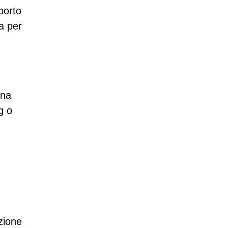
porto
a per
una
g o
zione