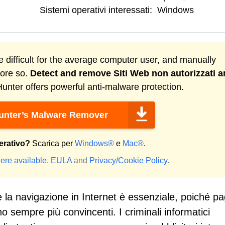
Sistemi operativi interessati:
Windows
 difficult for the average computer user, and manually
more so.
Detect and remove
Siti Web non autorizzati
a
nter offers powerful anti-malware protection.
nter’s Malware Remover
erativo?
Scarica per
Windows®
e
Mac®
.
ere available.
EULA
and
Privacy/Cookie Policy
.
la navigazione in Internet è essenziale, poiché pa
o sempre più convincenti. I criminali informatici