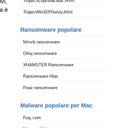
vi,
Trojan:Script/Wacatac.H!ml
ca è
Trojan:Win32/Phonzy.A!ml
Ransomware popolare
Mmvb ransomware
Ofoq ransomware
XHAMSTER Ransomware
Ransomware Hlas
Poaz ransomware
Malware popolare per Mac
Fuq. com