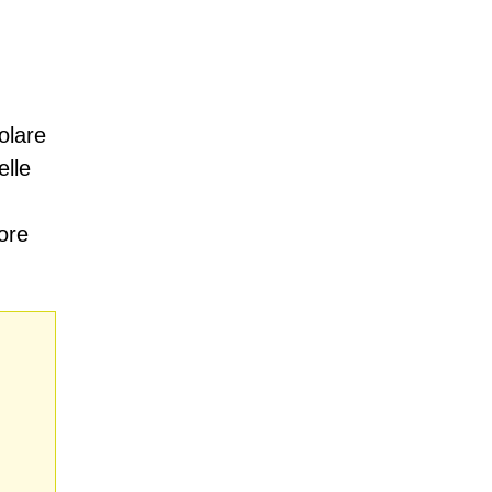
olare
elle
iore