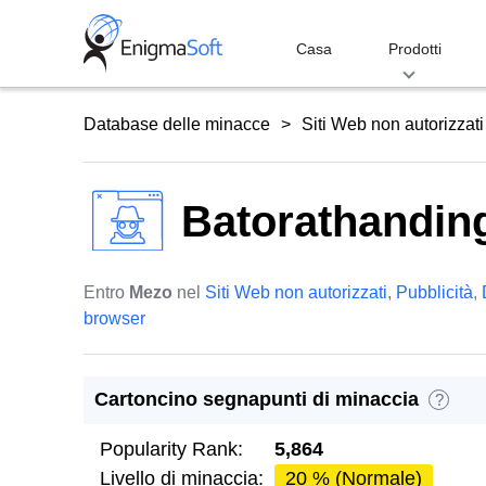
Skip
to
Casa
Prodotti
content
Database delle minacce
Siti Web non autorizzati
Batorathanding
Entro
Mezo
nel
Siti Web non autorizzati
,
Pubblicità
,
browser
Cartoncino segnapunti di minaccia
?
Popularity Rank:
5,864
Livello di minaccia:
20 % (Normale)