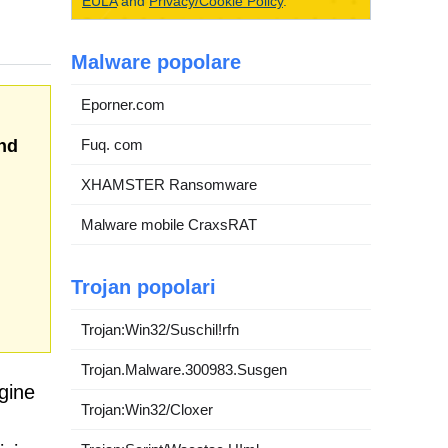
EULA
and
Privacy/Cookie Policy
.
Malware popolare
Eporner.com
nd
Fuq. com
XHAMSTER Ransomware
Malware mobile CraxsRAT
Trojan popolari
Trojan:Win32/Suschil!rfn
Trojan.Malware.300983.Susgen
gine
Trojan:Win32/Cloxer