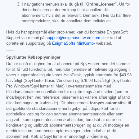
I navigationsmenuen skal du gå til
"Ordre/Licenser".
Ud for
din ordre/licens er der en knap til at annullere dit
abonnement, hvis det er relevant. Bemærk: Hvis du har flere
ordrer/produkter, skal du annullere dem individuelt.
Hvis du har spørgsmål eller problemer, kan du kontakte EnigmaSoft
Support via e-mail på
support@enigmasoftware.com
eller ved at
oprette en supportsag på
EnigmaSofts MinKonto-
websted.
------
SpyHunter Købsoplysninger
Du har også mulighed for at abonnere på SpyHunter med det samme
for at få fuld funktionalitet, herunder fjernelse af malware og adgang til
vores supportafdeling via vores HelpDesk, typisk startende fra
$49.98
halvårligt (SpyHunter Basic Windows) og
$79.98
halvårligt (SpyHunter
Pro Windows/SpyHunter til Mac) i overensstemmelse med
tilbudsmaterialerne og vilkårene for registrerings-/købssiden (som er
indarbejdet heri ved reference; priserne kan variere afhængigt af land
eller kampagne pr. købsside). Dit abonnement
fornyes automatisk
til
det gældende standardabonnementsgebyr på tidspunktet for dit
oprindelige køb og for den samme abonnementsperiode eller som
angivet i kampagnematerialerne/købssiden, forudsat at du er en
kontinuerlig og uafbrudt abonnementsbruger, og at du vil modtage en
meddelelse om kommende opkrævninger inden udløbet af dit
abonnement. Køb af SpyHunter er underlagt vilkårene og