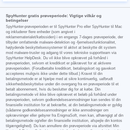
SpyHunter gratis prøveperiode: Vigtige vilkår og
betingelser
SpyHunter-prøveperioden er til SpyHunter Pro eller SpyHunter til Mac
og inkluderer flere enheder (som angivet i
reklamematerialet/købssiden) i en engangs 7-dages prøveperiode, der
tilbyder omfattende malware-detektion og -fjernelsesfunktionalitet,
højtydende beskyttelsessystemer til aktivt at beskytte dit system
mod malware-trusler og adgang til vores tekniske supportteam via
SpyHunter HelpDesk. Du vil ikke blive opkrævet på forhånd i
prøveperioden, selvom et kreditkort er påkrævet for at aktivere
prøveperioden. (Forudbetalte kreditkort, betalingskort og gavekort
accepteres muligvis ikke under dette tilbud.) Kravet til din
betalingsmetode er at hjælpe med at sikre kontinuerlig, uafbrudt
sikkerhedsbeskyttelse under din overgang fra en prøveperiode til et
betalt abonnement, hvis du beslutter dig for at købe. Din
betalingsmetode vil ikke blive opkrævet et beløb på forhånd under
prøveperioden, selvom godkendelsesanmodninger kan sendes til din
finansielle institution for at bekræfte, at din betalingsmetode er gyldig
(sådanne godkendelsesanmodninger er ikke anmodninger om
opkrævninger eller gebyrer fra EnigmaSoft, men kan, afhængigt af din
betalingsmetode og/eller din finansielle institution, afspejle din kontos
tilgængelighed). Du kan annullere din prøveperiode via afsnittet Min