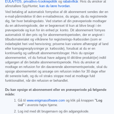
EULA/TOS
,
privatlivs-/cookiepolitik
og
rabatvilkår
. Hvis du ønsker at
afinstallere SpyHunter,
kan du lære hvordan
.
Ved betaling af automatisk fornyelse af dit abonnement sendes der en
e-mail-påmindelse til den e-mailadresse, du angav, da du registrerede
dig, før hver betalingsdato. Ved starten af din prøveperiode modtager
du en aktiveringskode, der er begrænset til kun at blive brugt i én
prøveperiode og kun for én enhed pr. konto. Dit abonnement fornyes
automatisk til den pris og for abonnementsperioden, der er angivet i
tilbudsmaterialet og vilkårene for registrerings-/købssiden (som er
indarbejdet heri ved henvisning; priserne kan variere afhængigt af land
eller kampagneoplysninger pr. købsside), forudsat at du er en
kontinuerlig og uafbrudt abonnementsbruger. Hvis du opsiger
abonnementet, vil du fortsat have adgang til dit/dine produkt(er) indtil
udgangen af din betalte abonnementsperiode. Hvis du ønsker at
modtage en refusion for din daværende abonnementsperiode, skal du
opsige abonnementet og ansøge om refusion inden for 30 dage efter
dit seneste køb, og du vil straks stoppe med at modtage fuld
funktionalitet, når din refusion er behandlet.
Du kan opsige et abonnement eller en prøveperiode på følgende
måde:
Gå til
www.enigmasoftware.com
og klik på knappen
"Log
ind"
i øverste højre hjørne.
Log ind med dit brugernavn og din adgangskode.