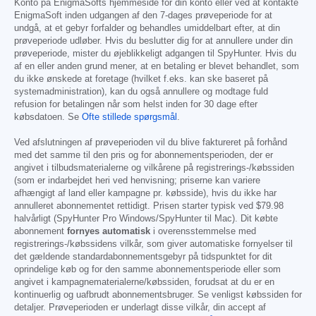
Konto på EnigmaSofts hjemmeside for din konto eller ved at kontakte
EnigmaSoft inden udgangen af den 7-dages prøveperiode for at
undgå, at et gebyr forfalder og behandles umiddelbart efter, at din
prøveperiode udløber. Hvis du beslutter dig for at annullere under din
prøveperiode, mister du øjeblikkeligt adgangen til SpyHunter. Hvis du
af en eller anden grund mener, at en betaling er blevet behandlet, som
du ikke ønskede at foretage (hvilket f.eks. kan ske baseret på
systemadministration), kan du også annullere og modtage fuld
refusion for betalingen når som helst inden for 30 dage efter
købsdatoen. Se
Ofte stillede spørgsmål
.
Ved afslutningen af prøveperioden vil du blive faktureret på forhånd
med det samme til den pris og for abonnementsperioden, der er
angivet i tilbudsmaterialerne og vilkårene på registrerings-/købssiden
(som er indarbejdet heri ved henvisning; priserne kan variere
afhængigt af land eller kampagne pr. købsside), hvis du ikke har
annulleret abonnementet rettidigt. Prisen starter typisk ved
$79.98
halvårligt (SpyHunter Pro Windows/SpyHunter til Mac). Dit købte
abonnement
fornyes automatisk
i overensstemmelse med
registrerings-/købssidens vilkår, som giver automatiske fornyelser til
det gældende standardabonnementsgebyr på tidspunktet for dit
oprindelige køb og for den samme abonnementsperiode eller som
angivet i kampagnematerialerne/købssiden, forudsat at du er en
kontinuerlig og uafbrudt abonnementsbruger. Se venligst købssiden for
detaljer. Prøveperioden er underlagt disse vilkår, din accept af