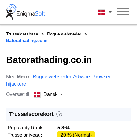
Skip
to
Dansk
content
Trusseldatabase
Rogue websteder
Batorathading.co.in
Batorathading.co.in
Med
Mezo
i
Rogue websteder
,
Adware
,
Browser
hijackere
Oversæt til:
Dansk
Trusselscorekort
?
Popularity Rank:
5,864
Trusselsniveau:
20 % (Normal)