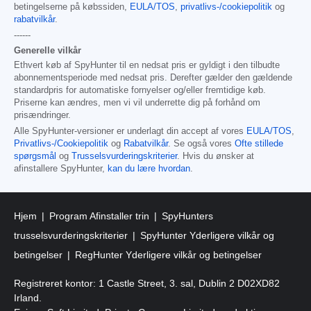
betingelserne på købssiden,
EULA/TOS
,
privatlivs-/cookiepolitik
og
rabatvilkår
.
------
Generelle vilkår
Ethvert køb af SpyHunter til en nedsat pris er gyldigt i den tilbudte
abonnementsperiode med nedsat pris. Derefter gælder den gældende
standardpris for automatiske fornyelser og/eller fremtidige køb.
Priserne kan ændres, men vi vil underrette dig på forhånd om
prisændringer.
Alle SpyHunter-versioner er underlagt din accept af vores
EULA/TOS
,
Privatlivs-/Cookiepolitik
og
Rabatvilkår
. Se også vores
Ofte stillede
spørgsmål
og
Trusselsvurderingskriterier
. Hvis du ønsker at
afinstallere SpyHunter,
kan du lære hvordan
.
Hjem
Program Afinstaller trin
SpyHunters
trusselsvurderingskriterier
SpyHunter Yderligere vilkår og
betingelser
RegHunter Yderligere vilkår og betingelser
Registreret kontor: 1 Castle Street, 3. sal, Dublin 2 D02XD82
Irland.