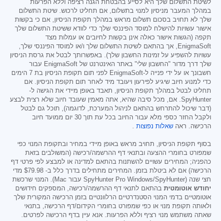
לשיטת התשלום שלך היא לסייע בהבטחת הגנה רציפה וללא הפרעות
במהלך המעבר מניסיון למנוי בתשלום, אם תחליט לרכוש. שיטת התשלום
שלך לא תחויב בסכום תשלום מראש במהלך תקופת הניסיון, אם כי בקשות
אישור עשויות להישלח למוסד הפיננסי שלך כדי לוודא ששיטת התשלום שלך
תקפה (הגשות אישור כאלה אינן בקשות לחיובים או עמלות מצד
EnigmaSoft, אך בהתאם לשיטת התשלום שלך ו/או למוסד הפיננסי שלך,
עשויות להשפיע על זמינות החשבון שלך). באפשרותך לבטל את גרסת הניסיון
שלך דרך מדור "החשבון שלי" באתר האינטרנט של EnigmaSoft עבור
חשבונך או על ידי פנייה ל-EnigmaSoft לפני תום תקופת הניסיון בת 7 הימים
כדי למנוע חיוב שיגיע לפירעון ויעובד מיד לאחר תום תקופת הניסיון. אם
תחליט לבטל במהלך תקופת הניסיון, תאבד באופן מיידי את הגישה ל-
SpyHunter. אם, מכל סיבה שהיא, אתה מאמין שעובד חיוב שלא רצית לבצע
(דבר שיכול להתרחש בהתאם לניהול המערכת, לדוגמה), תוכל גם לבטל
ולקבל החזר כספי מלא עבור החיוב בכל עת תוך 30 יום ממועד חיוב
הרכישה. ראה
שאלות נפוצות
.
בסוף תקופת הניסיון, תחויב מראש באופן מיידי במחיר ובתקופת המנוי כפי
שמפורט בחומרי ההצעה ובתנאי דף ההרשמה/רכישה (המשולבים בזאת
כהפניה; המחירים עשויים להשתנות בהתאם למדינה או למבצע לפי פרטי דף
הרכישה) אם לא ביטלת בזמן. המחירים מתחילים בדרך כלל ב-
$79.98
מדי
חצי שנה (SpyHunter Pro Windows/SpyHunter עבור Mac). המנוי שרכשת
יחודש אוטומטית
בהתאם לתנאי דף ההרשמה/רכישה, המספקים חידושים
אוטומטיים בדמי המנוי הסטנדרטיים הרלוונטיים בזמן הרכישה המקורית שלך
ולאותה תקופת מנוי או כפי שמפורט בחומרי הקידום/דף הרכישה, בתנאי
שאתה משתמש מנוי רציף וללא הפרעות. אנא עיין בדף הרכישה לפרטים.