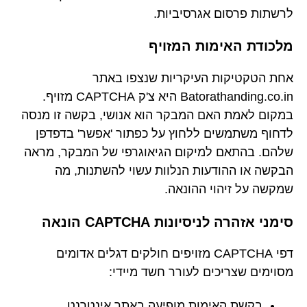
לרשתות פרסום אגרסיביות.
מלכודת האימות המזויף
אחת הטקטיקות העיקריות שנצפו באתר
Batorathanding.co.in היא צ'ק CAPTCHA מזויף.
במקום לאמת האם המבקר הוא אנושי, בקשה זו מנסה
לדחוף משתמשים ללחוץ על כפתור 'אפשר' בדפדפן
שלהם. בהתאם למיקום הגיאוגרפי של המבקר, מראה
הבקשה או ההודעות הנלוות עשוי להשתנות, מה
שמקשה על זיהוי ההונאה.
סימני אזהרה לניסיונות CAPTCHA הונאה
דפי CAPTCHA מזויפים חולקים דגלים אדומים
מסוימים שצריכים לעורר חשד מיידי:
בקשת האימות מופיעה באתר אינטרנט