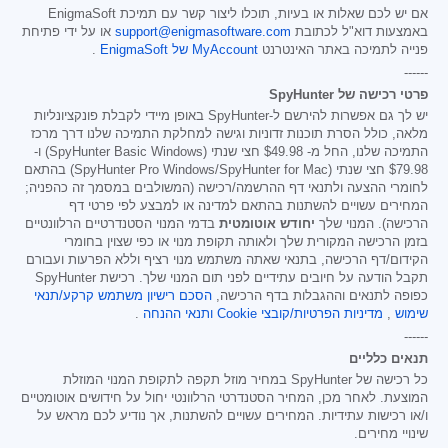
אם יש לכם שאלות או בעיות, תוכלו ליצור קשר עם תמיכת EnigmaSoft
באמצעות דוא"ל לכתובת
support@enigmasoftware.com
או על ידי פתיחת
פנייה לתמיכה באתר האינטרנט
MyAccount של EnigmaSoft
.
------
פרטי רכישה של SpyHunter
יש לך גם אפשרות להירשם ל-SpyHunter באופן מיידי לקבלת פונקציונליות
מלאה, כולל הסרת תוכנות זדוניות וגישה למחלקת התמיכה שלנו דרך מרכז
התמיכה שלנו, החל מ-
$49.98
חצי שנתי (SpyHunter Basic Windows) ו-
$79.98
חצי שנתי (SpyHunter Pro Windows/SpyHunter for Mac) בהתאם
לחומרי ההצעה ולתנאי דף ההרשמה/רכישה (המשולבים במסמך זה כהפניה;
המחירים עשויים להשתנות בהתאם למדינה או למבצע לפי פרטי דף
הרכישה). המנוי שלך
יחודש אוטומטית
בדמי המנוי הסטנדרטיים הרלוונטיים
בזמן הרכישה המקורית שלך ולאותה תקופת מנוי או כפי שצוין בחומרי
הקידום/דף הרכישה, בתנאי שאתה משתמש מנוי רציף וללא הפרעות ועבורם
תקבל הודעה על חיובים עתידיים לפני תום המנוי שלך. רכישת SpyHunter
כפופה לתנאים וההגבלות בדף הרכישה,
הסכם רישיון משתמש קרקע/תנאי
שימוש
,
מדיניות הפרטיות/קובצי Cookie
ותנאי ההנחה
.
------
תנאים כלליים
כל רכישה של SpyHunter במחיר מוזל תקפה לתקופת המנוי המוזלת
המוצעת. לאחר מכן, המחיר הסטנדרטי הרלוונטי יחול על חידושים אוטומטיים
ו/או רכישות עתידיות. המחירים עשויים להשתנות, אך נודיע לכם מראש על
שינויי מחירים.