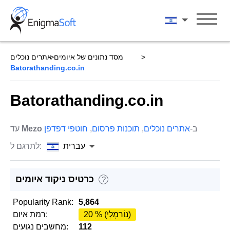
Skip
to
עברית
content
מסד נתונים של איומים
אתרים נוכלים
Batorathanding.co.in
Batorathanding.co.in
ב-
אתרים נוכלים
,
תוכנות פרסום
,
חוטפי דפדפן
Mezo
עד
עברית
לתרגם ל:
כרטיס ניקוד איומים
?
Popularity Rank:
5,864
20 % (נוֹרמָלִי)
רמת איום:
112
מחשבים נגועים: