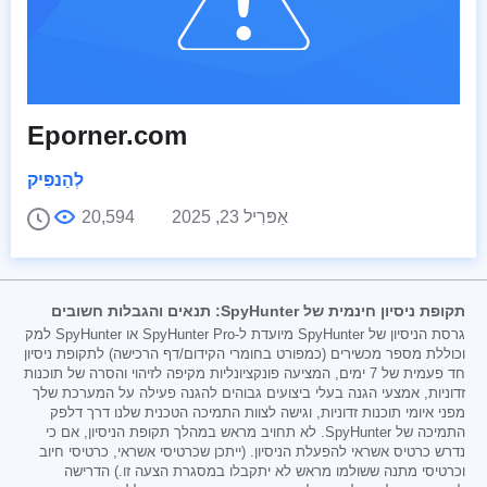
Eporner.com
לְהַנפִּיק
אַפּרִיל 23, 2025
20,594
תקופת ניסיון חינמית של SpyHunter: תנאים והגבלות חשובים
גרסת הניסיון של SpyHunter מיועדת ל-SpyHunter Pro או SpyHunter למק
וכוללת מספר מכשירים (כמפורט בחומרי הקידום/דף הרכישה) לתקופת ניסיון
חד פעמית של 7 ימים, המציעה פונקציונליות מקיפה לזיהוי והסרה של תוכנות
זדוניות, אמצעי הגנה בעלי ביצועים גבוהים להגנה פעילה על המערכת שלך
מפני איומי תוכנות זדוניות, וגישה לצוות התמיכה הטכנית שלנו דרך דלפק
התמיכה של SpyHunter. לא תחויב מראש במהלך תקופת הניסיון, אם כי
נדרש כרטיס אשראי להפעלת הניסיון. (ייתכן שכרטיסי אשראי, כרטיסי חיוב
וכרטיסי מתנה ששולמו מראש לא יתקבלו במסגרת הצעה זו.) הדרישה