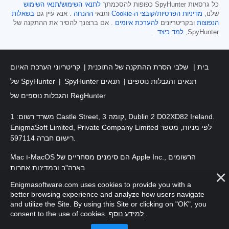
כל גרסאות SpyHunter כפופות להסכמתך
לתנאי השימוש/תנאי השימוש
שלנו,
מדיניות הפרטיות/קובצי ה-Cookie
ותנאי
ההנחה
. אנא עיין גם
בשאלות
הנפוצות
ובקריטריונים
להערכת איומים
. אם ברצונך להסיר את ההתקנה של
SpyHunter,
למד כיצד
.
בית
שלבי הסרת ההתקנה של התוכנית
קריטריוני הערכת האיום
SpyHunter תנאים והגבלות נוספים
תנאים
של SpyHunter
והגבלות נוספים של RegHunter
משרד רשום: 1 Castle Street, קומה 3, Dublin 2 D02XD82 Ireland.
EnigmaSoft Limited, Private Company Limited לפי מניות, מספר
רישום חברה 597114.
Mac ו-MacOS הם סימנים מסחריים של Apple Inc., הרשומים
בארה"ב ובמדינות אחרות.
Enigmasoftware.com uses cookies to provide you with a
. EnigmaSoft Ltd. כל הזכויות שמורות.
זכויות יוצרים 2016-
2026
better browsing experience and analyze how users navigate
and utilize the Site. By using this Site or clicking on "OK", you
.
למידע נוסף
consent to the use of cookies.