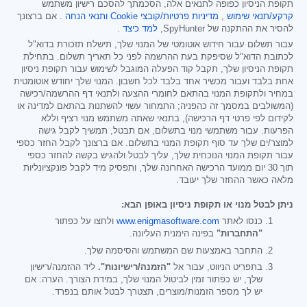
תקופת הניסיון כפופה לתנאים אלה, הסכמתך להסכם רישיון משתמש
קרקע/תנאי שימוש
,
מדיניות פרטיות/קובצי Cookie
ותנאי הנחה
. אם ברצונך
להסיר את ההתקנה של SpyHunter,
למד כיצד
.
עבור תשלום עבור חידוש אוטומטי של המנוי שלך, תישלח תזכורת בדוא"ל
לכתובת הדוא"ל שסיפקת בעת ההרשמה לפני כל תאריך תשלום. בתחילת
תקופת הניסיון שלך, תקבל קוד הפעלה המוגבל לשימוש עבור תקופת ניסיון
אחת בלבד ועבור מכשיר אחד בלבד לכל חשבון. המנוי שלך יחודש אוטומטית
במחיר ולתקופת המנוי בהתאם לחומרי ההצעה ולתנאי דף ההרשמה/רכישה
(המשולבים במסמך זה כהפניה; התמחור עשוי להשתנות בהתאם למדינה או
לקידום לפי פרטי דף הרכישה), בתנאי שאתה משתמש מנוי רציף וללא
הפרעות. עבור משתמשי מנוי בתשלום, אם תבטל, תמשיך לקבל גישה
למוצר/ים שלך עד סוף תקופת המנוי בתשלום. אם ברצונך לקבל החזר כספי
עבור תקופת המנוי הנוכחית שלך, עליך לבטל ולהגיש בקשה להחזר כספי
תוך 30 יום ממועד הרכישה האחרונה שלך, ותפסיק מיד לקבל פונקציונליות
מלאה כאשר ההחזר שלך יעובד.
ניתן לבטל מנוי או תקופת ניסיון באופן הבא:
כנסו לאתר
www.enigmasoftware.com
ולחצו על כפתור
"התחברות"
בפינה הימנית העליונה.
התחבר באמצעות שם המשתמש והסיסמה שלך.
בתפריט הניווט, עבור אל
"הזמנה/רישיונות".
ליד ההזמנה/רישיון
שלך, יש כפתור זמין לביטול המנוי שלך, במידת הצורך. הערה: אם
יש לך מספר הזמנות/מוצרים, תצטרך לבטל אותם בנפרד.