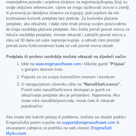
materijalima ponude i uvjetima stranice za registraciju/kupnju (koji su
ovdje uključeni referencom; cijene se mogu razlikovati ovisno o zemlji
ili promociji po detaljima stranice za kupnju), pod uvjetom da ste
kontinuirani korisnik pretplate bez prekida. Za korisnike plaćene
pretplate, ako otkažete, i dalje ćete imati pristup svojim proizvodima
do kraja razdoblja plaćene pretplate. Ako želite primiti povrat novca za
tekuće razdoblje pretplate, morate otkazati i zatražiti povrat novca u
roku od 30 dana od vaše najnovije kupnje, a odmah ćete prestati
primati punu funkcionalnost kada se vaš povrat novca obradi.
Pretplatu ili probno razdoblje možete otkazati na sljedeći način:
Idite na
www.enigmasoftware.com
i kliknite gumb
"Prijava"
u gornjem desnom kutu.
Prijavite se sa svojim korisničkim imenom i lozinkom.
U navigacijskom izborniku idite na
"Narudžba/Licence".
Pored vaše narudžbe/licence dostupan je gumb za
otkazivanje pretplate ako je primjenjivo. Napomena: Ako
imate više narudžbi/proizvoda, morat ćete ih otkazati
pojedinačno.
Ako imate bilo kakvih pitanja ili problema, možete se obratiti podršci
EnigmaSofta putem e-pošte na
support@enigmasoftware.com
ili
otvaranjem zahtjeva za podršku na web stranici
EnigmaSoft
MyAccount
.