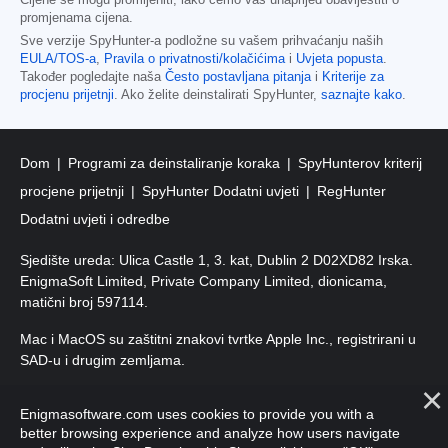
promjenama cijena.
Sve verzije SpyHunter-a podložne su vašem prihvaćanju naših
EULA/TOS-a
,
Pravila o privatnosti/kolačićima
i
Uvjeta popusta
.
Također pogledajte naša
Često postavljana pitanja
i
Kriterije za
procjenu prijetnji
. Ako želite deinstalirati SpyHunter,
saznajte kako
.
Dom
Programi za deinstaliranje koraka
SpyHunterov kriterij
procjene prijetnji
SpyHunter Dodatni uvjeti
RegHunter
Dodatni uvjeti i odredbe
Sjedište ureda: Ulica Castle 1, 3. kat, Dublin 2 D02XD82 Irska.
EnigmaSoft Limited, Private Company Limited, dionicama,
matični broj 597114.
Mac i MacOS su zaštitni znakovi tvrtke Apple Inc., registrirani u
SAD-u i drugim zemljama.
Autorska prava 2016-
2026
. EnigmaSoft doo Sva prava
Enigmasoftware.com uses cookies to provide you with a
pridržana.
better browsing experience and analyze how users navigate