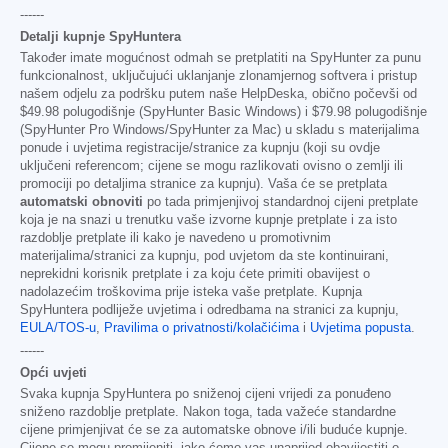
------
Detalji kupnje SpyHuntera
Također imate mogućnost odmah se pretplatiti na SpyHunter za punu
funkcionalnost, uključujući uklanjanje zlonamjernog softvera i pristup
našem odjelu za podršku putem naše HelpDeska, obično počevši od
$49.98
polugodišnje (SpyHunter Basic Windows) i
$79.98
polugodišnje
(SpyHunter Pro Windows/SpyHunter za Mac) u skladu s materijalima
ponude i uvjetima registracije/stranice za kupnju (koji su ovdje
uključeni referencom; cijene se mogu razlikovati ovisno o zemlji ili
promociji po detaljima stranice za kupnju). Vaša će se pretplata
automatski obnoviti
po tada primjenjivoj standardnoj cijeni pretplate
koja je na snazi u trenutku vaše izvorne kupnje pretplate i za isto
razdoblje pretplate ili kako je navedeno u promotivnim
materijalima/stranici za kupnju, pod uvjetom da ste kontinuirani,
neprekidni korisnik pretplate i za koju ćete primiti obavijest o
nadolazećim troškovima prije isteka vaše pretplate. Kupnja
SpyHuntera podliježe uvjetima i odredbama na stranici za kupnju,
EULA/TOS-u
,
Pravilima o privatnosti/kolačićima
i
Uvjetima popusta
.
------
Opći uvjeti
Svaka kupnja SpyHuntera po sniženoj cijeni vrijedi za ponuđeno
sniženo razdoblje pretplate. Nakon toga, tada važeće standardne
cijene primjenjivat će se za automatske obnove i/ili buduće kupnje.
Cijene se mogu promijeniti, iako ćemo vas unaprijed obavijestiti o