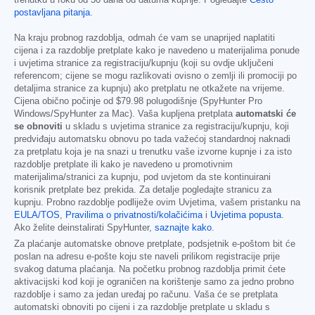
trenutku u roku od 30 dana od datuma kupnje. Pogledajte
Često
postavljana pitanja
.
Na kraju probnog razdoblja, odmah će vam se unaprijed naplatiti
cijena i za razdoblje pretplate kako je navedeno u materijalima ponude
i uvjetima stranice za registraciju/kupnju (koji su ovdje uključeni
referencom; cijene se mogu razlikovati ovisno o zemlji ili promociji po
detaljima stranice za kupnju) ako pretplatu ne otkažete na vrijeme.
Cijena obično počinje od
$79.98
polugodišnje (SpyHunter Pro
Windows/SpyHunter za Mac). Vaša kupljena pretplata
automatski će
se obnoviti
u skladu s uvjetima stranice za registraciju/kupnju, koji
predviđaju automatsku obnovu po tada važećoj standardnoj naknadi
za pretplatu koja je na snazi u trenutku vaše izvorne kupnje i za isto
razdoblje pretplate ili kako je navedeno u promotivnim
materijalima/stranici za kupnju, pod uvjetom da ste kontinuirani
korisnik pretplate bez prekida. Za detalje pogledajte stranicu za
kupnju. Probno razdoblje podliježe ovim Uvjetima, vašem pristanku na
EULA/TOS
,
Pravilima o privatnosti/kolačićima
i
Uvjetima popusta
.
Ako želite deinstalirati SpyHunter,
saznajte kako
.
Za plaćanje automatske obnove pretplate, podsjetnik e-poštom bit će
poslan na adresu e-pošte koju ste naveli prilikom registracije prije
svakog datuma plaćanja. Na početku probnog razdoblja primit ćete
aktivacijski kod koji je ograničen na korištenje samo za jedno probno
razdoblje i samo za jedan uređaj po računu. Vaša će se pretplata
automatski obnoviti po cijeni i za razdoblje pretplate u skladu s