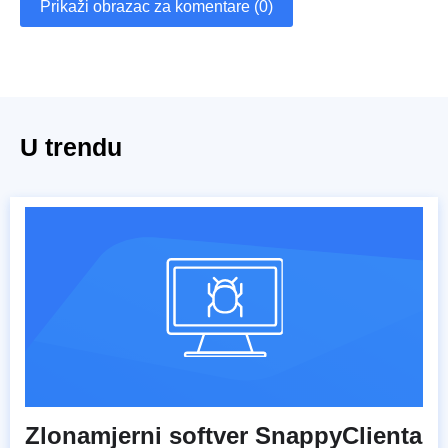
Prikaži obrazac za komentare (0)
U trendu
Zlonamjerni softver SnappyClienta