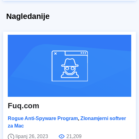
Nagledanije
Fuq.com
Rogue Anti-Spyware Program
,
Zlonamjerni softver
za Mac
lipanj 26, 2023
21,209