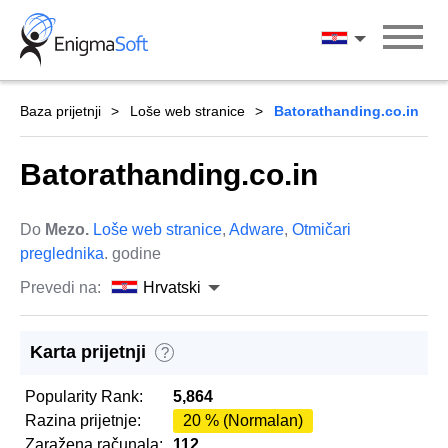
Skip
to
Hrvatski
content
Baza prijetnji
Loše web stranice
Batorathanding.co.in
Batorathanding.co.in
Do
Mezo.
Loše web stranice
,
Adware
,
Otmičari
preglednika
. godine
Prevedi na:
Hrvatski
Karta prijetnji
?
Popularity Rank:
5,864
Razina prijetnje:
20 % (Normalan)
Zaražena računala:
112