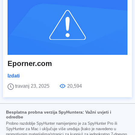
Eporner.com
Izdati
travanj 23, 2025
20,594
Besplatna probna verzija SpyHuntera: Važni uvjeti i
odredbe
Probno razdoblje SpyHunter namijenjeno je za SpyHunter Pro ili
SpyHunter za Mac i uključuje više uređaja (kako je navedeno u
promotivnim materijalima/stranici za kupnju) za jednokratno 7-dnevno