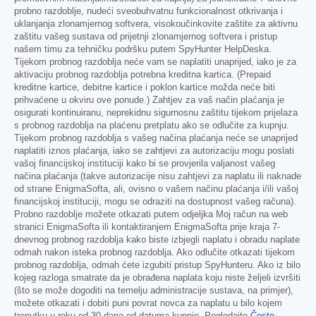
probno razdoblje, nudeći sveobuhvatnu funkcionalnost otkrivanja i
uklanjanja zlonamjernog softvera, visokoučinkovite zaštite za aktivnu
zaštitu vašeg sustava od prijetnji zlonamjernog softvera i pristup
našem timu za tehničku podršku putem SpyHunter HelpDeska.
Tijekom probnog razdoblja neće vam se naplatiti unaprijed, iako je za
aktivaciju probnog razdoblja potrebna kreditna kartica. (Prepaid
kreditne kartice, debitne kartice i poklon kartice možda neće biti
prihvaćene u okviru ove ponude.) Zahtjev za vaš način plaćanja je
osigurati kontinuiranu, neprekidnu sigurnosnu zaštitu tijekom prijelaza
s probnog razdoblja na plaćenu pretplatu ako se odlučite za kupnju.
Tijekom probnog razdoblja s vašeg načina plaćanja neće se unaprijed
naplatiti iznos plaćanja, iako se zahtjevi za autorizaciju mogu poslati
vašoj financijskoj instituciji kako bi se provjerila valjanost vašeg
načina plaćanja (takve autorizacije nisu zahtjevi za naplatu ili naknade
od strane EnigmaSofta, ali, ovisno o vašem načinu plaćanja i/ili vašoj
financijskoj instituciji, mogu se odraziti na dostupnost vašeg računa).
Probno razdoblje možete otkazati putem odjeljka Moj račun na web
stranici EnigmaSofta ili kontaktiranjem EnigmaSofta prije kraja 7-
dnevnog probnog razdoblja kako biste izbjegli naplatu i obradu naplate
odmah nakon isteka probnog razdoblja. Ako odlučite otkazati tijekom
probnog razdoblja, odmah ćete izgubiti pristup SpyHunteru. Ako iz bilo
kojeg razloga smatrate da je obrađena naplata koju niste željeli izvršiti
(što se može dogoditi na temelju administracije sustava, na primjer),
možete otkazati i dobiti puni povrat novca za naplatu u bilo kojem