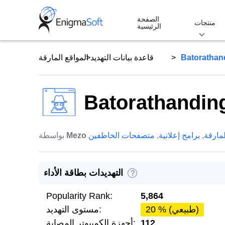
Skip
الصفحة
to
منتجات
الرئيسية
content
Batorathand
قاعدة بيانات التهديد
المواقع المارقة
Batorathanding
لمارقة
,
برامج إعلانية
,
متصفحات الخاطفين
Mezo
بواسطة
التهديدات بطاقة الأداء
?
Popularity Rank:
5,864
20 % (طبيعي)
مستوى التهديد:
112
أجهزة الكمبيوتر المصابة: