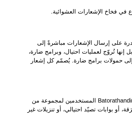
 في فخاخ الإشعارات العشوائية.
درة على إرسال الإشعارات مباشرةً إلى
إنها تُروّج لعمليات احتيال، وبرامج ضارة،
لى حمولات برامج ضارة. يُصمّم كل إشعار
يُعرّض التفاعل مع المحتوى المُروّج من صفحات مثل Batorathanding.co.in المستخدمين لمجموعة من
، أو بوابات تصيّد احتيالي، أو تنزيلات غير