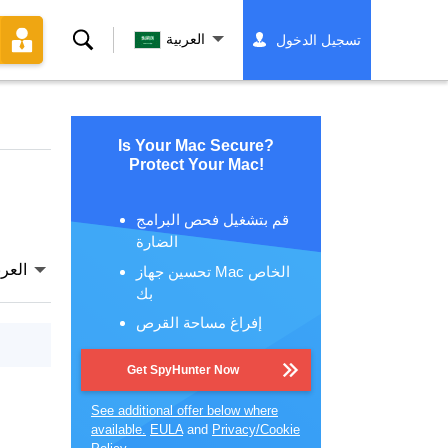
بحث
العربية
تسجيل الدخول
Is Your Mac Secure?
Protect Your Mac!
قم بتشغيل فحص البرامج
الضارة
العرب
تحسين جهاز Mac الخاص
بك
إفراغ مساحة القرص
Get SpyHunter Now
See additional offer below where
available.
EULA
and
Privacy/Cookie