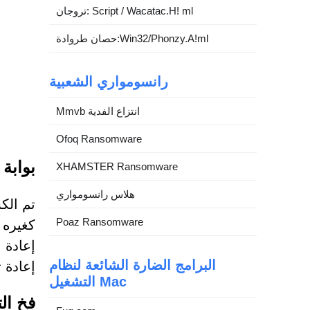
تروجان: Script / Wacatac.H! ml
حصان طروادة:Win32/Phonzy.A!ml
رانسومواري الشعبية
Mmvb انتزاع الفدية
Ofoq Ransomware
بوابة
XHAMSTER Ransomware
هلاس رانسومواري
Poaz Ransomware
كغيره 
إعادة 
البرامج الضارة الشائعة لنظام
إعادة 
التشغيل Mac
فخ ال