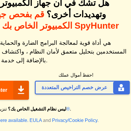
هل تشك في أن جهاز الكمبيوتر ا
وتهديدات أخرى؟
قم بفحص جه
الكمبيوتر الخاص بك بحثًا عن التهديدات باستخدام SpyHunter
المستخدمين بتحليل متعمق لأمان النظام ، واكتشاف 
بالإضافة إلى خدمة دعم تقني فردية.
حفظ أموال عملك!
عرض خصم التراخيص المتعددة
تنزي
.
ماك®
ليس نظام التشغيل الخاص بك؟
تنزي
ere available.
EULA
and
Privacy/Cookie Policy
.