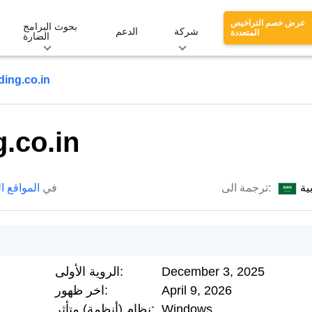
عرض خصم التراخيص
بحوث البرامج
شركة
الدعم
المتعددة
الضارة
ing.co.in
.co.in
ية
ترجمة الى:
في
المواقع ا
December 3, 2025
الروية الأولى:
April 9, 2026
اخر ظهور:
Windows
نظام (أنظمة) متأثر: