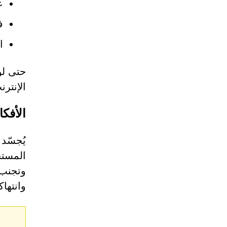
ع
ف
ا
حتى لو
الإنتر
الأفكا
المستخ
وتجنب 
وانتها