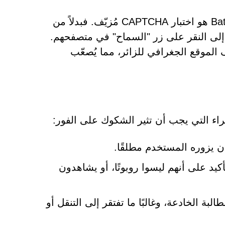
من أبرز التكتيكات المُستخدمة على موقع Batorathanding.co.in هو اختبار CAPTCHA مُزيّف. فبدلاً من
 إلى النقر على زر "السماح" في متصفحهم.
 الموقع الجغرافي للزائر، مما يُصعّب
 يزوره المستخدم مطلقًا.
يد على أنهم ليسوا روبوتًا، أو يشاهدون
ة الخادعة، وغالبًا ما تفتقر إلى التنقل أو