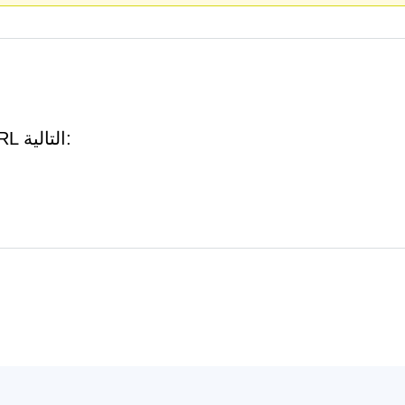
Batorathanding.co.in قد يستدعي عناوين URL التالية: