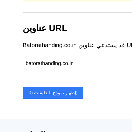
عناوين URL
batorathanding.co.in
إظهار نموذج التعليقات (0)