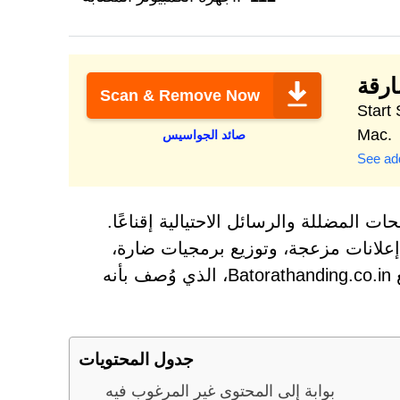
ارقة
Scan & Remove Now
Secure, optimize &
Mac.
صائد الجواسيس
See add
ات المضللة والرسائل الاحتيالية إقناعًا.
علانات مزعجة، وتوزيع برمجيات ضارة،
وجمع بيانات حساسة. ومن أبرز الأمثلة على هذا التكتيك موقع Batorathanding.co.in، الذي وُصف بأنه
جدول المحتويات
بوابة إلى المحتوى غير المرغوب فيه