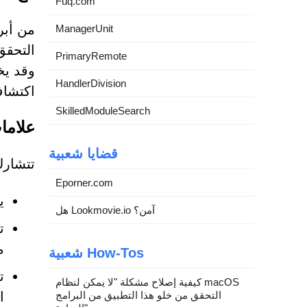
Fuq.com
ManagerUnit
التحقق
PrimaryRemote
وقد يخ
HandlerDivision
اكتشاف
SkilledModuleSearch
علامات تح
قضايا شعبية
تتشارك صفحات CAPTCHA المزيفة في 
Eporner.com
ي
هل Lookmovie.io آمن؟
ت
م
شعبية How-Tos
ت
كيفية إصلاح مشكلة "لا يمكن لنظام macOS
التحقق من خلو هذا التطبيق من البرامج
ا