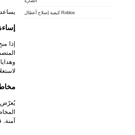
الضارة"
يساعد 
كيفية إصلاح أعطال Roblox
إساءة
إذا من
المتصف
وهدايا
لاستغل
مخاطر
المخاطر
آمنة. ق