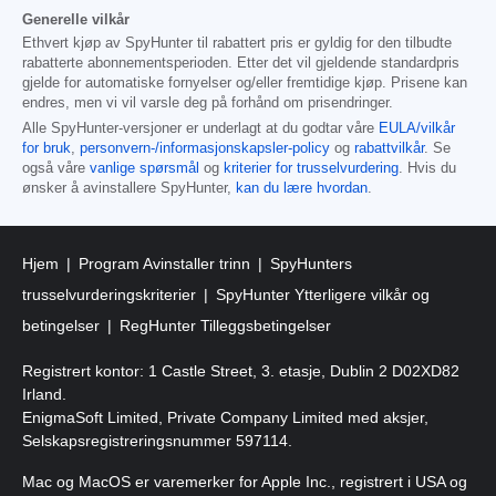
Generelle vilkår
Ethvert kjøp av SpyHunter til rabattert pris er gyldig for den tilbudte
rabatterte abonnementsperioden. Etter det vil gjeldende standardpris
gjelde for automatiske fornyelser og/eller fremtidige kjøp. Prisene kan
endres, men vi vil varsle deg på forhånd om prisendringer.
Alle SpyHunter-versjoner er underlagt at du godtar våre
EULA/vilkår
for bruk
,
personvern-/informasjonskapsler-policy
og
rabattvilkår
. Se
også våre
vanlige spørsmål
og
kriterier for trusselvurdering
. Hvis du
ønsker å avinstallere SpyHunter,
kan du lære hvordan
.
Hjem
Program Avinstaller trinn
SpyHunters
trusselvurderingskriterier
SpyHunter Ytterligere vilkår og
betingelser
RegHunter Tilleggsbetingelser
Registrert kontor: 1 Castle Street, 3. etasje, Dublin 2 D02XD82
Irland.
EnigmaSoft Limited, Private Company Limited med aksjer,
Selskapsregistreringsnummer 597114.
Mac og MacOS er varemerker for Apple Inc., registrert i USA og