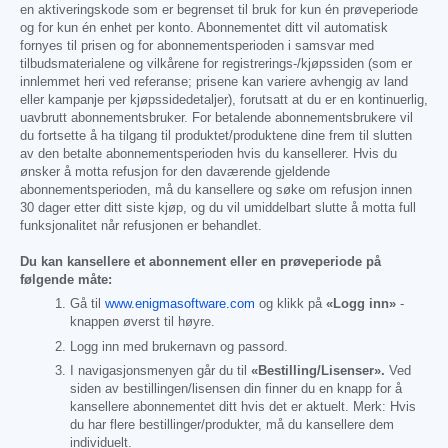
en aktiveringskode som er begrenset til bruk for kun én prøveperiode
og for kun én enhet per konto. Abonnementet ditt vil automatisk
fornyes til prisen og for abonnementsperioden i samsvar med
tilbudsmaterialene og vilkårene for registrerings-/kjøpssiden (som er
innlemmet heri ved referanse; prisene kan variere avhengig av land
eller kampanje per kjøpssidedetaljer), forutsatt at du er en kontinuerlig,
uavbrutt abonnementsbruker. For betalende abonnementsbrukere vil
du fortsette å ha tilgang til produktet/produktene dine frem til slutten
av den betalte abonnementsperioden hvis du kansellerer. Hvis du
ønsker å motta refusjon for den daværende gjeldende
abonnementsperioden, må du kansellere og søke om refusjon innen
30 dager etter ditt siste kjøp, og du vil umiddelbart slutte å motta full
funksjonalitet når refusjonen er behandlet.
Du kan kansellere et abonnement eller en prøveperiode på
følgende måte:
Gå til
www.enigmasoftware.com
og klikk på
«Logg inn»
-
knappen øverst til høyre.
Logg inn med brukernavn og passord.
I navigasjonsmenyen går du til
«Bestilling/Lisenser».
Ved
siden av bestillingen/lisensen din finner du en knapp for å
kansellere abonnementet ditt hvis det er aktuelt. Merk: Hvis
du har flere bestillinger/produkter, må du kansellere dem
individuelt.