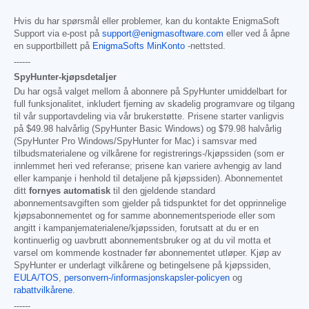
Hvis du har spørsmål eller problemer, kan du kontakte EnigmaSoft
Support via e-post på
support@enigmasoftware.com
eller ved å åpne
en supportbillett på
EnigmaSofts MinKonto
-nettsted.
------
SpyHunter-kjøpsdetaljer
Du har også valget mellom å abonnere på SpyHunter umiddelbart for
full funksjonalitet, inkludert fjerning av skadelig programvare og tilgang
til vår supportavdeling via vår brukerstøtte. Prisene starter vanligvis
på
$49.98
halvårlig (SpyHunter Basic Windows) og
$79.98
halvårlig
(SpyHunter Pro Windows/SpyHunter for Mac) i samsvar med
tilbudsmaterialene og vilkårene for registrerings-/kjøpssiden (som er
innlemmet heri ved referanse; prisene kan variere avhengig av land
eller kampanje i henhold til detaljene på kjøpssiden). Abonnementet
ditt
fornyes automatisk
til den gjeldende standard
abonnementsavgiften som gjelder på tidspunktet for det opprinnelige
kjøpsabonnementet og for samme abonnementsperiode eller som
angitt i kampanjematerialene/kjøpssiden, forutsatt at du er en
kontinuerlig og uavbrutt abonnementsbruker og at du vil motta et
varsel om kommende kostnader før abonnementet utløper. Kjøp av
SpyHunter er underlagt vilkårene og betingelsene på kjøpssiden,
EULA/TOS
,
personvern-/informasjonskapsler-policyen
og
rabattvilkårene
.
------