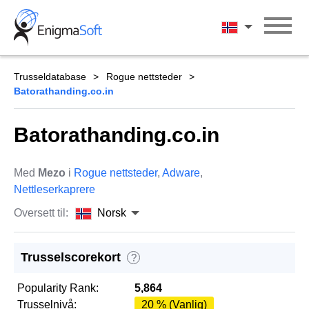
Skip
to
Norsk
content
Trusseldatabase
Rogue nettsteder
Batorathanding.co.in
Batorathanding.co.in
Med
Mezo
i
Rogue nettsteder
,
Adware
,
Nettleserkaprere
Oversett til:
Norsk
Trusselscorekort
?
Popularity Rank:
5,864
Trusselnivå:
20 % (Vanlig)