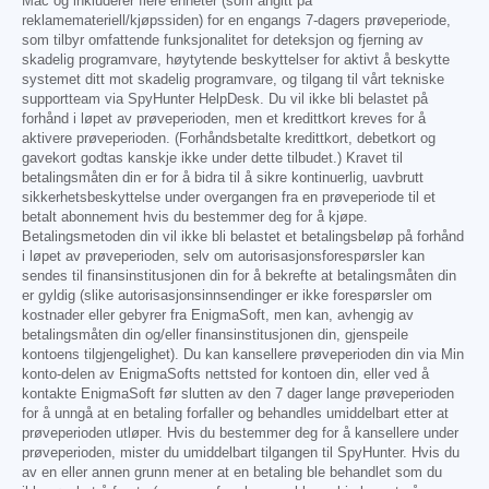
Mac og inkluderer flere enheter (som angitt på
reklamemateriell/kjøpssiden) for en engangs 7-dagers prøveperiode,
som tilbyr omfattende funksjonalitet for deteksjon og fjerning av
skadelig programvare, høytytende beskyttelser for aktivt å beskytte
systemet ditt mot skadelig programvare, og tilgang til vårt tekniske
supportteam via SpyHunter HelpDesk. Du vil ikke bli belastet på
forhånd i løpet av prøveperioden, men et kredittkort kreves for å
aktivere prøveperioden. (Forhåndsbetalte kredittkort, debetkort og
gavekort godtas kanskje ikke under dette tilbudet.) Kravet til
betalingsmåten din er for å bidra til å sikre kontinuerlig, uavbrutt
sikkerhetsbeskyttelse under overgangen fra en prøveperiode til et
betalt abonnement hvis du bestemmer deg for å kjøpe.
Betalingsmetoden din vil ikke bli belastet et betalingsbeløp på forhånd
i løpet av prøveperioden, selv om autorisasjonsforespørsler kan
sendes til finansinstitusjonen din for å bekrefte at betalingsmåten din
er gyldig (slike autorisasjonsinnsendinger er ikke forespørsler om
kostnader eller gebyrer fra EnigmaSoft, men kan, avhengig av
betalingsmåten din og/eller finansinstitusjonen din, gjenspeile
kontoens tilgjengelighet). Du kan kansellere prøveperioden din via Min
konto-delen av EnigmaSofts nettsted for kontoen din, eller ved å
kontakte EnigmaSoft før slutten av den 7 dager lange prøveperioden
for å unngå at en betaling forfaller og behandles umiddelbart etter at
prøveperioden utløper. Hvis du bestemmer deg for å kansellere under
prøveperioden, mister du umiddelbart tilgangen til SpyHunter. Hvis du
av en eller annen grunn mener at en betaling ble behandlet som du