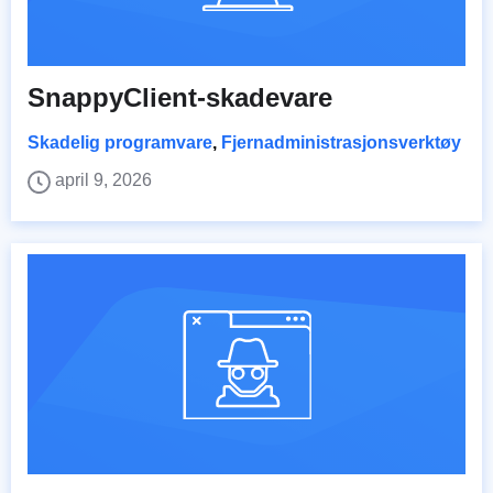
SnappyClient-skadevare
Skadelig programvare
,
Fjernadministrasjonsverktøy
april 9, 2026