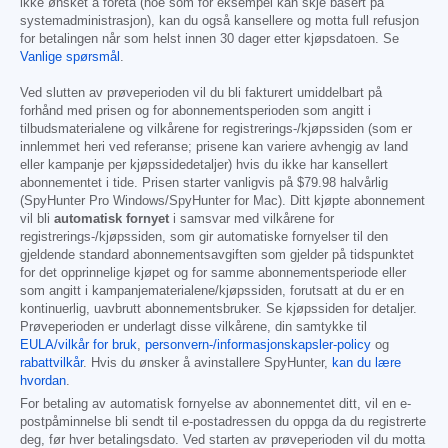
ikke ønsket å foreta (noe som for eksempel kan skje basert på
systemadministrasjon), kan du også kansellere og motta full refusjon
for betalingen når som helst innen 30 dager etter kjøpsdatoen. Se
Vanlige spørsmål
.
Ved slutten av prøveperioden vil du bli fakturert umiddelbart på
forhånd med prisen og for abonnementsperioden som angitt i
tilbudsmaterialene og vilkårene for registrerings-/kjøpssiden (som er
innlemmet heri ved referanse; prisene kan variere avhengig av land
eller kampanje per kjøpssidedetaljer) hvis du ikke har kansellert
abonnementet i tide. Prisen starter vanligvis på
$79.98
halvårlig
(SpyHunter Pro Windows/SpyHunter for Mac). Ditt kjøpte abonnement
vil bli
automatisk fornyet
i samsvar med vilkårene for
registrerings-/kjøpssiden, som gir automatiske fornyelser til den
gjeldende standard abonnementsavgiften som gjelder på tidspunktet
for det opprinnelige kjøpet og for samme abonnementsperiode eller
som angitt i kampanjematerialene/kjøpssiden, forutsatt at du er en
kontinuerlig, uavbrutt abonnementsbruker. Se kjøpssiden for detaljer.
Prøveperioden er underlagt disse vilkårene, din samtykke til
EULA/vilkår for bruk
,
personvern-/informasjonskapsler-policy
og
rabattvilkår
. Hvis du ønsker å avinstallere SpyHunter,
kan du lære
hvordan
.
For betaling av automatisk fornyelse av abonnementet ditt, vil en e-
postpåminnelse bli sendt til e-postadressen du oppga da du registrerte
deg, før hver betalingsdato. Ved starten av prøveperioden vil du motta