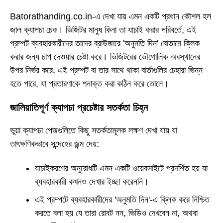
Batorathanding.co.in-এ দেখা যায় এমন একটি প্রধান কৌশল হল
জাল ক্যাপচা চেক। ভিজিটর মানুষ কিনা তা যাচাই করার পরিবর্তে, এই
প্রম্পট ব্যবহারকারীদের তাদের ব্রাউজারে 'অনুমতি দিন' বোতামে ক্লিক
করার জন্য চাপ দেওয়ার চেষ্টা করে। ভিজিটরের ভৌগোলিক অবস্থানের
উপর নির্ভর করে, এই প্রম্পট বা তার সাথে থাকা বার্তাগুলির চেহারা ভিন্ন
হতে পারে, যা প্রতারণাকে শনাক্ত করা কঠিন করে তোলে।
জালিয়াতিপূর্ণ ক্যাপচা প্রচেষ্টার সতর্কতা চিহ্ন
ভুয়া ক্যাপচা পেজগুলিতে কিছু সতর্কতামূলক লক্ষণ দেখা যায় যা
তাৎক্ষণিকভাবে সন্দেহের জন্ম দেয়:
যাচাইকরণের অনুরোধটি এমন একটি ওয়েবসাইটে প্রদর্শিত হয় যা
ব্যবহারকারী কখনও দেখার ইচ্ছা করেননি।
এই প্রম্পটে ব্যবহারকারীদের 'অনুমতি দিন'-এ ক্লিক করে নিশ্চিত
করতে বলা হয় যে তারা রোবট নন, ভিডিও দেখবেন না, অথবা