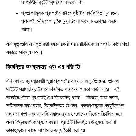
সম্পর্কহীন কন্টেন্ট অ্যাক্সেস করবেন না।
প্রতারণামূলক প্রম্পটের বাইরে পৃষ্ঠাটির কার্যকারিতা ন্যূনতম,
প্রায়শই নেভিগেশন, বৈধ ব্র্যান্ডিং বা সহায়ক তথ্যের অভাব
থাকে।
এই সূত্রগুলি সনাক্ত করা ব্যবহারকারীদের নোটিফিকেশন স্প্যাম ফাঁদে পড়া
এড়াতে সাহায্য করে।
বিজ্ঞপ্তির অপব্যবহার এবং এর পরিণতি
যদি কোনও ব্যবহারকারী ভুয়া প্রম্পটের মাধ্যমে অনুমতি দেয়, তাহলে
সাইটটি সরাসরি ব্রাউজারে বিজ্ঞপ্তি পাঠানোর ক্ষমতা অর্জন করে। এই
সতর্কতাগুলিতে খুব কমই বৈধ বিষয়বস্তু থাকে। পরিবর্তে, তারা স্ক্যাম,
ক্ষতিকারক সফ্টওয়্যার, বিভ্রান্তিকর উপহার, প্রতারণামূলক প্রযুক্তিগত
সহায়তা বার্তা এবং এমনকি ম্যালওয়্যার পেলোডের দিকে পরিচালিত করে
এমন লিঙ্কগুলিকে প্রচার করে। প্রতিটি বিজ্ঞপ্তি কৌতূহল, ভয় বা
তাড়াহুড়োকে কাজে লাগানোর জন্য তৈরি করা হয়।