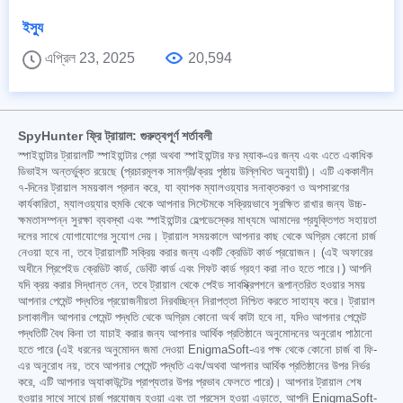
ইস্যু
এপ্রিল 23, 2025
20,594
SpyHunter ফ্রি ট্রায়াল: গুরুত্বপূর্ণ শর্তাবলী
স্পাইহান্টার ট্রায়ালটি স্পাইহান্টার প্রো অথবা স্পাইহান্টার ফর ম্যাক-এর জন্য এবং এতে একাধিক
ডিভাইস অন্তর্ভুক্ত রয়েছে (প্রচারমূলক সামগ্রী/ক্রয় পৃষ্ঠায় উল্লিখিত অনুযায়ী)। এটি এককালীন
৭-দিনের ট্রায়াল সময়কাল প্রদান করে, যা ব্যাপক ম্যালওয়্যার সনাক্তকরণ ও অপসারণের
কার্যকারিতা, ম্যালওয়্যার হুমকি থেকে আপনার সিস্টেমকে সক্রিয়ভাবে সুরক্ষিত রাখার জন্য উচ্চ-
ক্ষমতাসম্পন্ন সুরক্ষা ব্যবস্থা এবং স্পাইহান্টার হেল্পডেস্কের মাধ্যমে আমাদের প্রযুক্তিগত সহায়তা
দলের সাথে যোগাযোগের সুযোগ দেয়। ট্রায়াল সময়কালে আপনার কাছ থেকে অগ্রিম কোনো চার্জ
নেওয়া হবে না, তবে ট্রায়ালটি সক্রিয় করার জন্য একটি ক্রেডিট কার্ড প্রয়োজন। (এই অফারের
অধীনে প্রিপেইড ক্রেডিট কার্ড, ডেবিট কার্ড এবং গিফট কার্ড গ্রহণ করা নাও হতে পারে।) আপনি
যদি ক্রয় করার সিদ্ধান্ত নেন, তবে ট্রায়াল থেকে পেইড সাবস্ক্রিপশনে রূপান্তরিত হওয়ার সময়
আপনার পেমেন্ট পদ্ধতির প্রয়োজনীয়তা নিরবচ্ছিন্ন নিরাপত্তা নিশ্চিত করতে সাহায্য করে। ট্রায়াল
চলাকালীন আপনার পেমেন্ট পদ্ধতি থেকে অগ্রিম কোনো অর্থ কাটা হবে না, যদিও আপনার পেমেন্ট
পদ্ধতিটি বৈধ কিনা তা যাচাই করার জন্য আপনার আর্থিক প্রতিষ্ঠানে অনুমোদনের অনুরোধ পাঠানো
হতে পারে (এই ধরনের অনুমোদন জমা দেওয়া EnigmaSoft-এর পক্ষ থেকে কোনো চার্জ বা ফি-
এর অনুরোধ নয়, তবে আপনার পেমেন্ট পদ্ধতি এবং/অথবা আপনার আর্থিক প্রতিষ্ঠানের উপর নির্ভর
করে, এটি আপনার অ্যাকাউন্টের প্রাপ্যতার উপর প্রভাব ফেলতে পারে)। আপনার ট্রায়াল শেষ
হওয়ার সাথে সাথে চার্জ প্রযোজ্য হওয়া এবং তা প্রসেস হওয়া এড়াতে, আপনি EnigmaSoft-