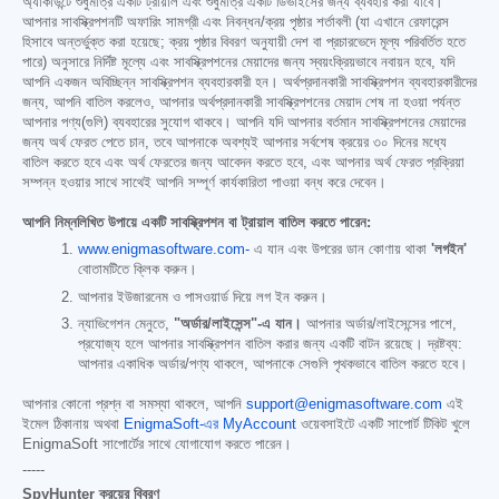
অ্যাকাউন্টে শুধুমাত্র একটি ট্রায়াল এবং শুধুমাত্র একটি ডিভাইসের জন্য ব্যবহার করা যাবে।
আপনার সাবস্ক্রিপশনটি অফারিং সামগ্রী এবং নিবন্ধন/ক্রয় পৃষ্ঠার শর্তাবলী (যা এখানে রেফারেন্স
হিসাবে অন্তর্ভুক্ত করা হয়েছে; ক্রয় পৃষ্ঠার বিবরণ অনুযায়ী দেশ বা প্রচারভেদে মূল্য পরিবর্তিত হতে
পারে) অনুসারে নির্দিষ্ট মূল্যে এবং সাবস্ক্রিপশনের মেয়াদের জন্য স্বয়ংক্রিয়ভাবে নবায়ন হবে, যদি
আপনি একজন অবিচ্ছিন্ন সাবস্ক্রিপশন ব্যবহারকারী হন। অর্থপ্রদানকারী সাবস্ক্রিপশন ব্যবহারকারীদের
জন্য, আপনি বাতিল করলেও, আপনার অর্থপ্রদানকারী সাবস্ক্রিপশনের মেয়াদ শেষ না হওয়া পর্যন্ত
আপনার পণ্য(গুলি) ব্যবহারের সুযোগ থাকবে। আপনি যদি আপনার বর্তমান সাবস্ক্রিপশনের মেয়াদের
জন্য অর্থ ফেরত পেতে চান, তবে আপনাকে অবশ্যই আপনার সর্বশেষ ক্রয়ের ৩০ দিনের মধ্যে
বাতিল করতে হবে এবং অর্থ ফেরতের জন্য আবেদন করতে হবে, এবং আপনার অর্থ ফেরত প্রক্রিয়া
সম্পন্ন হওয়ার সাথে সাথেই আপনি সম্পূর্ণ কার্যকারিতা পাওয়া বন্ধ করে দেবেন।
আপনি নিম্নলিখিত উপায়ে একটি সাবস্ক্রিপশন বা ট্রায়াল বাতিল করতে পারেন:
www.enigmasoftware.com-
এ যান এবং উপরের ডান কোণায় থাকা
'লগইন'
বোতামটিতে ক্লিক করুন।
আপনার ইউজারনেম ও পাসওয়ার্ড দিয়ে লগ ইন করুন।
ন্যাভিগেশন মেনুতে,
"অর্ডার/লাইসেন্স"-এ যান।
আপনার অর্ডার/লাইসেন্সের পাশে,
প্রযোজ্য হলে আপনার সাবস্ক্রিপশন বাতিল করার জন্য একটি বাটন রয়েছে। দ্রষ্টব্য:
আপনার একাধিক অর্ডার/পণ্য থাকলে, আপনাকে সেগুলি পৃথকভাবে বাতিল করতে হবে।
আপনার কোনো প্রশ্ন বা সমস্যা থাকলে, আপনি
support@enigmasoftware.com
এই
ইমেল ঠিকানায় অথবা
EnigmaSoft-এর MyAccount
ওয়েবসাইটে একটি সাপোর্ট টিকিট খুলে
EnigmaSoft সাপোর্টের সাথে যোগাযোগ করতে পারেন।
-----
SpyHunter ক্রয়ের বিবরণ