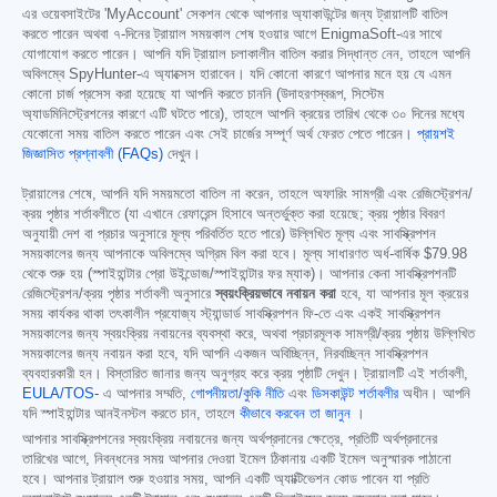
এর ওয়েবসাইটের 'MyAccount' সেকশন থেকে আপনার অ্যাকাউন্টের জন্য ট্রায়ালটি বাতিল
করতে পারেন অথবা ৭-দিনের ট্রায়াল সময়কাল শেষ হওয়ার আগে EnigmaSoft-এর সাথে
যোগাযোগ করতে পারেন। আপনি যদি ট্রায়াল চলাকালীন বাতিল করার সিদ্ধান্ত নেন, তাহলে আপনি
অবিলম্বে SpyHunter-এ অ্যাক্সেস হারাবেন। যদি কোনো কারণে আপনার মনে হয় যে এমন
কোনো চার্জ প্রসেস করা হয়েছে যা আপনি করতে চাননি (উদাহরণস্বরূপ, সিস্টেম
অ্যাডমিনিস্ট্রেশনের কারণে এটি ঘটতে পারে), তাহলে আপনি ক্রয়ের তারিখ থেকে ৩০ দিনের মধ্যে
যেকোনো সময় বাতিল করতে পারেন এবং সেই চার্জের সম্পূর্ণ অর্থ ফেরত পেতে পারেন।
প্রায়শই
জিজ্ঞাসিত প্রশ্নাবলী (FAQs)
দেখুন।
ট্রায়ালের শেষে, আপনি যদি সময়মতো বাতিল না করেন, তাহলে অফারিং সামগ্রী এবং রেজিস্ট্রেশন/
ক্রয় পৃষ্ঠার শর্তাবলীতে (যা এখানে রেফারেন্স হিসাবে অন্তর্ভুক্ত করা হয়েছে; ক্রয় পৃষ্ঠার বিবরণ
অনুযায়ী দেশ বা প্রচার অনুসারে মূল্য পরিবর্তিত হতে পারে) উল্লিখিত মূল্য এবং সাবস্ক্রিপশন
সময়কালের জন্য আপনাকে অবিলম্বে অগ্রিম বিল করা হবে। মূল্য সাধারণত অর্ধ-বার্ষিক
$79.98
থেকে শুরু হয় (স্পাইহান্টার প্রো উইন্ডোজ/স্পাইহান্টার ফর ম্যাক)। আপনার কেনা সাবস্ক্রিপশনটি
রেজিস্ট্রেশন/ক্রয় পৃষ্ঠার শর্তাবলী অনুসারে
স্বয়ংক্রিয়ভাবে নবায়ন করা
হবে, যা আপনার মূল ক্রয়ের
সময় কার্যকর থাকা তৎকালীন প্রযোজ্য স্ট্যান্ডার্ড সাবস্ক্রিপশন ফি-তে এবং একই সাবস্ক্রিপশন
সময়কালের জন্য স্বয়ংক্রিয় নবায়নের ব্যবস্থা করে, অথবা প্রচারমূলক সামগ্রী/ক্রয় পৃষ্ঠায় উল্লিখিত
সময়কালের জন্য নবায়ন করা হবে, যদি আপনি একজন অবিচ্ছিন্ন, নিরবচ্ছিন্ন সাবস্ক্রিপশন
ব্যবহারকারী হন। বিস্তারিত জানার জন্য অনুগ্রহ করে ক্রয় পৃষ্ঠাটি দেখুন। ট্রায়ালটি এই শর্তাবলী,
EULA/TOS-
এ আপনার সম্মতি,
গোপনীয়তা/কুকি নীতি
এবং
ডিসকাউন্ট শর্তাবলীর
অধীন। আপনি
যদি স্পাইহান্টার আনইনস্টল করতে চান, তাহলে
কীভাবে করবেন তা জানুন
।
আপনার সাবস্ক্রিপশনের স্বয়ংক্রিয় নবায়নের জন্য অর্থপ্রদানের ক্ষেত্রে, প্রতিটি অর্থপ্রদানের
তারিখের আগে, নিবন্ধনের সময় আপনার দেওয়া ইমেল ঠিকানায় একটি ইমেল অনুস্মারক পাঠানো
হবে। আপনার ট্রায়াল শুরু হওয়ার সময়, আপনি একটি অ্যাক্টিভেশন কোড পাবেন যা প্রতি