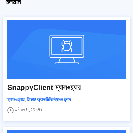
চলমান
SnappyClient ম্যালওয়্যার
ম্যালওয়্যার
,
রিমোট অ্যাডমিনিস্ট্রেশন টুলস
এপ্রিল 9, 2026