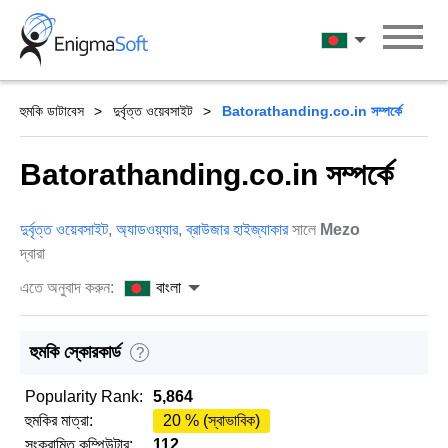
Skip
to
বাংলা
content
হুমকি ডাটাবেস
দুর্বৃত্ত ওয়েবসাইট
Batorathanding.co.in সম্পর্কে
Batorathanding.co.in সম্পর্কে
দুর্বৃত্ত ওয়েবসাইট
,
অ্যাডওয়্যার
,
ব্রাউজার হাইজ্যাকার
সালে
Mezo
দ্বারা
এতে অনুবাদ করুন:
বাংলা
হুমকি স্কোরকার্ড
?
Popularity Rank:
5,864
হুমকির মাত্রা:
20 % (স্বাভাবিক)
সংক্রামিত কম্পিউটার:
112