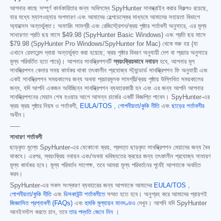
আপনার কাছে সম্পূর্ণ কার্যকারিতার জন্য অবিলম্বে SpyHunter সাবস্ক্রাইব করার বিকল্পও রয়েছে,
যার মধ্যে ম্যালওয়্যার অপসারণ এবং আমাদের হেল্পডেস্কের মাধ্যমে আমাদের সহায়তা বিভাগে
অ্যাক্সেস অন্তর্ভুক্ত। অফারিং সামগ্রী এবং রেজিস্ট্রেশন/ক্রয় পৃষ্ঠার শর্তাবলী অনুসারে, এর মূল্য
সাধারণত প্রতি ছয় মাসে
$49.98
(SpyHunter Basic Windows) এবং প্রতি ছয় মাসে
$79.98
(SpyHunter Pro Windows/SpyHunter for Mac) থেকে শুরু হয় (যা
এখানে রেফারেন্স দ্বারা অন্তর্ভুক্ত করা হয়েছে; ক্রয় পৃষ্ঠার বিবরণ অনুযায়ী দেশ বা প্রচার অনুসারে
মূল্য পরিবর্তিত হতে পারে)। আপনার সাবস্ক্রিপশনটি
স্বয়ংক্রিয়ভাবে নবায়ন
হবে, আপনার মূল
সাবস্ক্রিপশন কেনার সময় কার্যকর থাকা তৎকালীন প্রযোজ্য স্ট্যান্ডার্ড সাবস্ক্রিপশন ফি অনুযায়ী এবং
একই সাবস্ক্রিপশন সময়কালের জন্য অথবা প্রচারমূলক সামগ্রী/ক্রয় পৃষ্ঠায় উল্লিখিত সময়কালের
জন্য, যদি আপনি একজন অবিচ্ছিন্ন সাবস্ক্রিপশন ব্যবহারকারী হন এবং এর জন্য আপনি আপনার
সাবস্ক্রিপশনের মেয়াদ শেষ হওয়ার আগে আসন্ন চার্জের একটি বিজ্ঞপ্তি পাবেন। SpyHunter-এর
ক্রয় ক্রয় পৃষ্ঠার নিয়ম ও শর্তাবলী,
EULA/TOS
,
গোপনীয়তা/কুকি নীতি
এবং
ছাড়ের শর্তাবলীর
অধীন।
-----
সাধারণ শর্তাবলী
ছাড়কৃত মূল্যে SpyHunter-এর যেকোনো ক্রয়, প্রদত্ত ছাড়কৃত সাবস্ক্রিপশন মেয়াদের জন্য বৈধ
থাকবে। এরপর, স্বয়ংক্রিয় নবায়ন এবং/অথবা ভবিষ্যতের ক্রয়ের জন্য তৎকালীন প্রযোজ্য সাধারণ
মূল্য কার্যকর হবে। মূল্য পরিবর্তন সাপেক্ষ, তবে আমরা মূল্য পরিবর্তনের পূর্বেই আপনাকে অবহিত
করব।
SpyHunter-এর সকল সংস্করণ ব্যবহারের জন্য আপনাকে আমাদের
EULA/TOS
,
গোপনীয়তা/কুকি নীতি
এবং
ডিসকাউন্ট শর্তাবলীতে
সম্মত হতে হবে। অনুগ্রহ করে আমাদের প্রায়শই
জিজ্ঞাসিত প্রশ্নাবলী (FAQs)
এবং
হুমকি মূল্যায়ন মানদণ্ডও
দেখুন। আপনি যদি SpyHunter
আনইনস্টল করতে চান, তবে
তার পদ্ধতি জেনে নিন
।