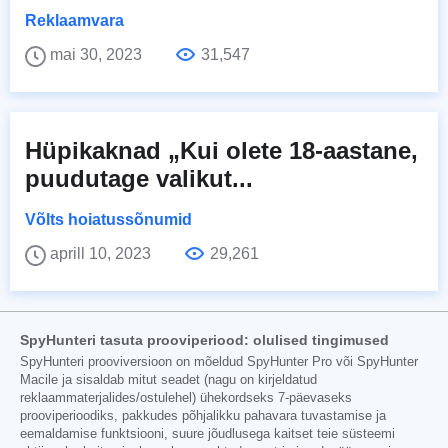
Reklaamvara
mai 30, 2023
31,547
Hüpikaknad „Kui olete 18-aastane,
puudutage valikut...
Võlts hoiatussõnumid
aprill 10, 2023
29,261
SpyHunteri tasuta prooviperiood: olulised tingimused
SpyHunteri prooviversioon on mõeldud SpyHunter Pro või SpyHunter
Macile ja sisaldab mitut seadet (nagu on kirjeldatud
reklaammaterjalides/ostulehel) ühekordseks 7-päevaseks
prooviperioodiks, pakkudes põhjalikku pahavara tuvastamise ja
eemaldamise funktsiooni, suure jõudlusega kaitset teie süsteemi