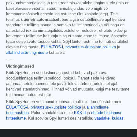
pakkumismaterjalidele ja registreerimis-/ostulehe tingimustele (mis on
käesolevasse viitena lisatud; hinnakujundus võib riigiti või
kampaaniapõhiselt erineda iga ostulehe üksikasjade järgi). Teie
tellimus
uueneb automaatselt
teie algse ostutellimuse ajal kehtiva
standardse tellimistasuga ja samaks tellimisperioodiks või nagu on
sätestatud reklaamimaterjalides/ostulehel, eeldusel, et olete pidev ja
katkematu tellimuse kasutaja ning et saate enne tellimuse lõppemist
teate eelseisvate tasude kohta. SpyHunteri ostmine toimub ostulehel
olevate tingimuste,
EULA/TOS-i
,
privaatsus-/küpsiste poliitika
ja
allahindluste tingimuste
kohaselt.
------
Üldtingimused
Kõik SpyHunteri soodushinnaga ostud kehtivad pakutava
soodushinnaga tellimusperioodi jooksul. Pärast seda kehtivad
automaatsetele uuendustele ja/või tulevastele ostudele sel ajal
kehtivad standardhinnad. Hinnad võivad muutuda, kuigi me teavitame
teid hinnamuutustest ette.
Kõik SpyHunteri versioonid kehtivad ainult siis, kui nõustute meie
EULA/TOS-i
,
privaatsus-/küpsiste poliitika
ja
allahindluste
tingimustega
. Palun vaadake ka meie
KKK-d
ja
ohtude hindamise
kriteeriume
. Kui soovite SpyHunteri desinstallida,
vaadake, kuidas
.