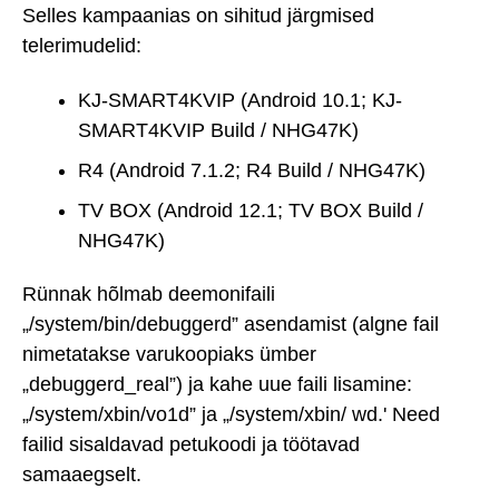
Selles kampaanias on sihitud järgmised
telerimudelid:
KJ-SMART4KVIP (Android 10.1; KJ-
SMART4KVIP Build / NHG47K)
R4 (Android 7.1.2; R4 Build / NHG47K)
TV BOX (Android 12.1; TV BOX Build /
NHG47K)
Rünnak hõlmab deemonifaili
„/system/bin/debuggerd” asendamist (algne fail
nimetatakse varukoopiaks ümber
„debuggerd_real”) ja kahe uue faili lisamine:
„/system/xbin/vo1d” ja „/system/xbin/ wd.' Need
failid sisaldavad petukoodi ja töötavad
samaaegselt.