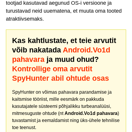
tootjad kasutavad aegunud OS-i versioone ja
turustavad neid uuematena, et muuta oma tooted
atraktiivsemaks.
Kas kahtlustate, et teie arvutit
võib nakatada
Android.Vo1d
pahavara
ja muud ohud?
Kontrollige oma arvutit
SpyHunter abil ohtude osas
SpyHunter on võimas pahavara parandamise ja
kaitsmise tööriist, mille eesmärk on pakkuda
kasutajatele süsteemi põhjalikku turbeanalüüsi,
mitmesuguste ohtude (nt
Android.Vo1d pahavara
)
tuvastamist ja eemaldamist ning üks-ühele tehnilise
toe teenust.