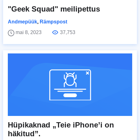
"Geek Squad" meilipettus
Andmepüük
,
Rämpspost
mai 8, 2023
37,753
Hüpikaknad „Teie iPhone’i on
häkitud”.