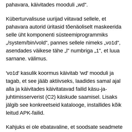
pahavara, käivitades mooduli „wd”.
Küberturvalisuse uurijad viitavad sellele, et
pahavara autorid üritasid tõenäoliselt maskeerida
selle üht komponenti süsteemiprogrammiks
„/system/bin/vold”, pannes sellele nimeks „vo1d”,
asendades väikese tähe „l” numbriga „1”, et luua
sarnane. välimus.
'vo1d' kasulik koormus käivitab 'wd' mooduli ja
tagab, et see jääb aktiivseks, laadides samal ajal
alla ja käivitades käivitatavad failid käsu-ja-
juhtimisserverist (C2) käskude saamisel. Lisaks
jälgib see konkreetseid katalooge, installides kõik
leitud APK-failid.
Kahjuks ei ole ebatavaline, et soodsate seadmete