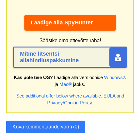
Laadige alla SpyHunter
Säästke oma ettevõtte raha!
Mitme litsentsi
allahindluspakkumine
Kas pole teie OS?
Laadige alla versioonide
Windows®
ja
Mac®
jaoks.
See additional offer below where available.
EULA
and
Privacy/Cookie Policy
.
Kuva kommentaaride vorm (0)