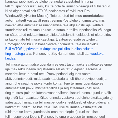
kampaaniapõhiselt ostulehelt erineda) sätestatud hinna ja
tellimusperioodi ulatuses, kui te pole tellimust õigeaegselt tühistanud.
Hind algab tavaliselt
$79.98
poolaastas (SpyHunter Pro
Windows/SpyHunter Macile). Teie ostetud tellimus
uuendatakse
automaatselt
vastavalt registreerimis-/ostulehe tingimustele, mis
näevad ette automaatse uuendamise teie algse ostu ajal kehtiva
standardse tellimustasu alusel ja samaks tellimusperioodiks või nagu
on sätestatud reklaamimaterjalides/ostulehelt, eeldusel, et olete pidev
ja katkematu tellimuse kasutaja. Lisateavet leiate ostulehelt.
Prooviperiood kuulub käesolevate tingimuste, teie nõusoleku
EULA/TOS-i,
privaatsus-/küpsiste poliitika
ja
allahindluste
tingimustega
alla. Kui soovite SpyHunteri desinstallida,
vaadake,
kuidas
.
Tellimuse automaatse uuendamise eest tasumiseks saadetakse enne
iga maksekuupäeva registreerimisel esitatud e-posti aadressile
meeldetuletus e-posti teel. Prooviperioodi alguses saate
aktiveerimiskoodi, mida saab kasutada ainult ühe prooviperioodi ja
ainult ühe seadme jaoks konto kohta. Teie tellimus uuendatakse
automaatselt pakkumismaterjalides ja registreerimis-/ostulehe
tingimustes (mis on käesolevasse viitena lisatud; hinnakujundus võib
riigiti või kampaaniate lõikes erineda vastavalt ostulehe üksikasjadele)
sätestatud hinnaga ja tellimusperioodiks, eeldusel, et olete pideva ja
katkematu tellimuse kasutaja. Tasulise tellimuse kasutajatel on
tühistamise korral juurdepääs oma tootele(dele) kuni tasulise
tellimusperioodi lõpuni. Kui soovite oma praeguse tellimusperioodi