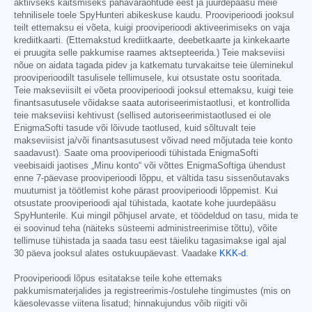
aktiivseks kaitsmiseks pahavaraohtude eest ja juurdepääsu meie
tehnilisele toele SpyHunteri abikeskuse kaudu. Prooviperioodi jooksul
teilt ettemaksu ei võeta, kuigi prooviperioodi aktiveerimiseks on vaja
krediitkaarti. (Ettemakstud krediitkaarte, deebetkaarte ja kinkekaarte
ei pruugita selle pakkumise raames aktsepteerida.) Teie makseviisi
nõue on aidata tagada pidev ja katkematu turvakaitse teie üleminekul
prooviperioodilt tasulisele tellimusele, kui otsustate ostu sooritada.
Teie makseviisilt ei võeta prooviperioodi jooksul ettemaksu, kuigi teie
finantsasutusele võidakse saata autoriseerimistaotlusi, et kontrollida
teie makseviisi kehtivust (sellised autoriseerimistaotlused ei ole
EnigmaSofti tasude või lõivude taotlused, kuid sõltuvalt teie
makseviisist ja/või finantsasutusest võivad need mõjutada teie konto
saadavust). Saate oma prooviperioodi tühistada EnigmaSofti
veebisaidi jaotises „Minu konto“ või võttes EnigmaSoftiga ühendust
enne 7-päevase prooviperioodi lõppu, et vältida tasu sissenõutavaks
muutumist ja töötlemist kohe pärast prooviperioodi lõppemist. Kui
otsustate prooviperioodi ajal tühistada, kaotate kohe juurdepääsu
SpyHunterile. Kui mingil põhjusel arvate, et töödeldud on tasu, mida te
ei soovinud teha (näiteks süsteemi administreerimise tõttu), võite
tellimuse tühistada ja saada tasu eest täieliku tagasimakse igal ajal
30 päeva jooksul alates ostukuupäevast. Vaadake
KKK-d
.
Prooviperioodi lõpus esitatakse teile kohe ettemaks
pakkumismaterjalides ja registreerimis-/ostulehe tingimustes (mis on
käesolevasse viitena lisatud; hinnakujundus võib riigiti või