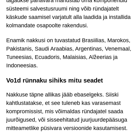
tagaukse pahavara manustab oma komponendid
süsteemi salvestusruumi ning võib ründajatelt
käskude saamisel varjatult alla laadida ja installida
kolmandate osapoolte rakendusi.
Enamik nakkusi on tuvastatud Brasiilias, Marokos,
Pakistanis, Saudi Araabias, Argentinas, Venemaal,
Tuneesias, Ecuadoris, Malaisias, Alžeerias ja
Indoneesias.
Vo1d rünnaku sihiks mitu seadet
Nakkuse täpne allikas jääb ebaselgeks. Siiski
kahtlustatakse, et see tuleneb kas varasemast
kompromissist, mis võimaldas ründajatel saada
juurõigused, või sisseehitatud juurjuurdepääsuga
mitteametlike püsivara versioonide kasutamisest.