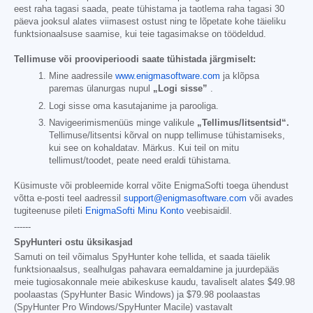
eest raha tagasi saada, peate tühistama ja taotlema raha tagasi 30
päeva jooksul alates viimasest ostust ning te lõpetate kohe täieliku
funktsionaalsuse saamise, kui teie tagasimakse on töödeldud.
Tellimuse või prooviperioodi saate tühistada järgmiselt:
Mine aadressile
www.enigmasoftware.com
ja klõpsa
paremas ülanurgas nupul
„Logi sisse”
.
Logi sisse oma kasutajanime ja parooliga.
Navigeerimismenüüs minge valikule
„Tellimus/litsentsid“.
Tellimuse/litsentsi kõrval on nupp tellimuse tühistamiseks,
kui see on kohaldatav. Märkus. Kui teil on mitu
tellimust/toodet, peate need eraldi tühistama.
Küsimuste või probleemide korral võite EnigmaSofti toega ühendust
võtta e-posti teel aadressil
support@enigmasoftware.com
või avades
tugiteenuse pileti
EnigmaSofti Minu Konto
veebisaidil.
------
SpyHunteri ostu üksikasjad
Samuti on teil võimalus SpyHunter kohe tellida, et saada täielik
funktsionaalsus, sealhulgas pahavara eemaldamine ja juurdepääs
meie tugiosakonnale meie abikeskuse kaudu, tavaliselt alates
$49.98
poolaastas (SpyHunter Basic Windows) ja
$79.98
poolaastas
(SpyHunter Pro Windows/SpyHunter Macile) vastavalt