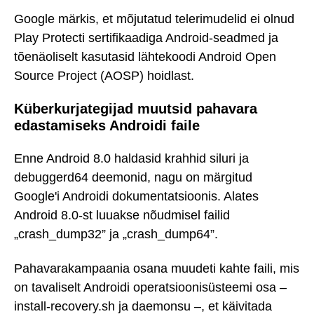
Google märkis, et mõjutatud telerimudelid ei olnud
Play Protecti sertifikaadiga Android-seadmed ja
tõenäoliselt kasutasid lähtekoodi Android Open
Source Project (AOSP) hoidlast.
Küberkurjategijad muutsid pahavara
edastamiseks Androidi faile
Enne Android 8.0 haldasid krahhid siluri ja
debuggerd64 deemonid, nagu on märgitud
Google'i Androidi dokumentatsioonis. Alates
Android 8.0-st luuakse nõudmisel failid
„crash_dump32” ja „crash_dump64”.
Pahavarakampaania osana muudeti kahte faili, mis
on tavaliselt Androidi operatsioonisüsteemi osa –
install-recovery.sh ja daemonsu –, et käivitada