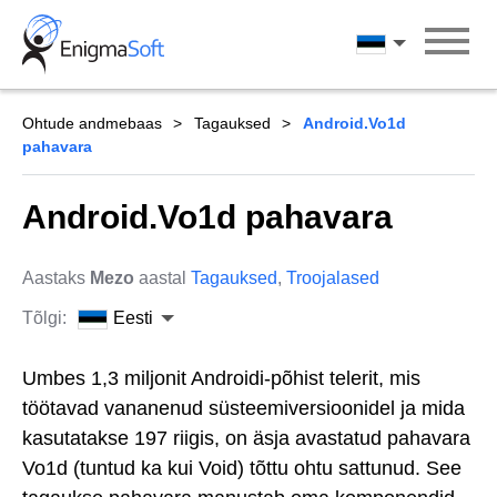
Skip
to
Eesti
content
Ohtude andmebaas
Tagauksed
Android.Vo1d
pahavara
Android.Vo1d pahavara
Aastaks
Mezo
aastal
Tagauksed
,
Troojalased
Tõlgi:
Eesti
Umbes 1,3 miljonit Androidi-põhist telerit, mis
töötavad vananenud süsteemiversioonidel ja mida
kasutatakse 197 riigis, on äsja avastatud pahavara
Vo1d (tuntud ka kui Void) tõttu ohtu sattunud. See