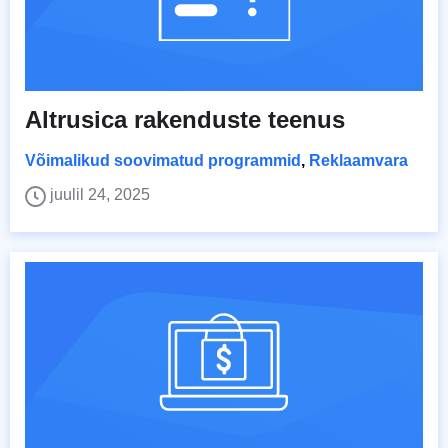
Altrusica rakenduste teenus
Võimalikud soovimatud programmid
,
Reklaamvara
juulil 24, 2025