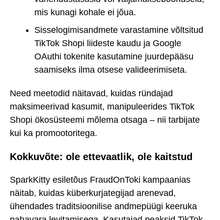
mis kunagi kohale ei jõua.
Sisselogimisandmete varastamine võltsitud
TikTok Shopi liideste kaudu ja Google
OAuthi tokenite kasutamine juurdepääsu
saamiseks ilma otsese valideerimiseta.
Need meetodid näitavad, kuidas ründajad
maksimeerivad kasumit, manipuleerides TikTok
Shopi ökosüsteemi mõlema otsaga – nii tarbijate
kui ka promootoritega.
Kokkuvõte: ole ettevaatlik, ole kaitstud
SparkKitty esiletõus FraudOnToki kampaanias
näitab, kuidas küberkurjategijad arenevad,
ühendades traditsioonilise andmepüügi keeruka
pahavara levitamisega. Kasutajad peaksid TikTok