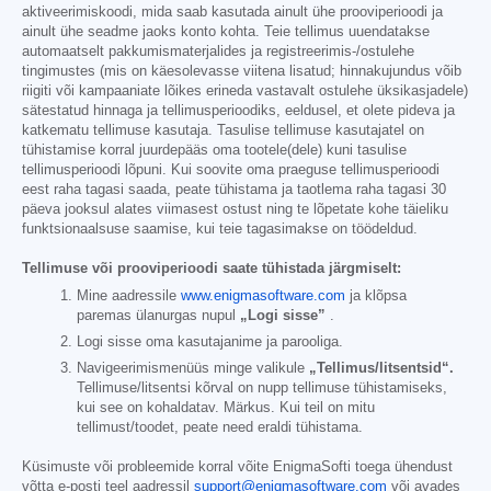
aktiveerimiskoodi, mida saab kasutada ainult ühe prooviperioodi ja
ainult ühe seadme jaoks konto kohta. Teie tellimus uuendatakse
automaatselt pakkumismaterjalides ja registreerimis-/ostulehe
tingimustes (mis on käesolevasse viitena lisatud; hinnakujundus võib
riigiti või kampaaniate lõikes erineda vastavalt ostulehe üksikasjadele)
sätestatud hinnaga ja tellimusperioodiks, eeldusel, et olete pideva ja
katkematu tellimuse kasutaja. Tasulise tellimuse kasutajatel on
tühistamise korral juurdepääs oma tootele(dele) kuni tasulise
tellimusperioodi lõpuni. Kui soovite oma praeguse tellimusperioodi
eest raha tagasi saada, peate tühistama ja taotlema raha tagasi 30
päeva jooksul alates viimasest ostust ning te lõpetate kohe täieliku
funktsionaalsuse saamise, kui teie tagasimakse on töödeldud.
Tellimuse või prooviperioodi saate tühistada järgmiselt:
Mine aadressile
www.enigmasoftware.com
ja klõpsa
paremas ülanurgas nupul
„Logi sisse”
.
Logi sisse oma kasutajanime ja parooliga.
Navigeerimismenüüs minge valikule
„Tellimus/litsentsid“.
Tellimuse/litsentsi kõrval on nupp tellimuse tühistamiseks,
kui see on kohaldatav. Märkus. Kui teil on mitu
tellimust/toodet, peate need eraldi tühistama.
Küsimuste või probleemide korral võite EnigmaSofti toega ühendust
võtta e-posti teel aadressil
support@enigmasoftware.com
või avades