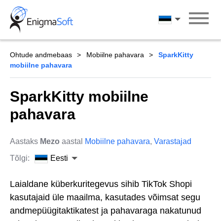
Skip
to
Eesti
content
Ohtude andmebaas
Mobiilne pahavara
SparkKitty
mobiilne pahavara
SparkKitty mobiilne
pahavara
Aastaks
Mezo
aastal
Mobiilne pahavara
,
Varastajad
Tõlgi:
Eesti
Laialdane küberkuritegevus sihib TikTok Shopi
kasutajaid üle maailma, kasutades võimsat segu
andmepüügitaktikatest ja pahavaraga nakatunud