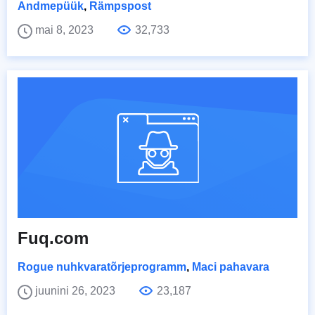
Andmepüük
,
Rämpspost
mai 8, 2023
32,733
Fuq.com
Rogue nuhkvaratõrjeprogramm
,
Maci pahavara
juunini 26, 2023
23,187