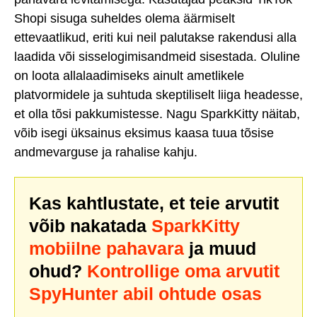
Shopi sisuga suheldes olema äärmiselt
ettevaatlikud, eriti kui neil palutakse rakendusi alla
laadida või sisselogimisandmeid sisestada. Oluline
on loota allalaadimiseks ainult ametlikele
platvormidele ja suhtuda skeptiliselt liiga headesse,
et olla tõsi pakkumistesse. Nagu SparkKitty näitab,
võib isegi üksainus eksimus kaasa tuua tõsise
andmevarguse ja rahalise kahju.
Kas kahtlustate, et teie arvutit
võib nakatada
SparkKitty
mobiilne pahavara
ja muud
ohud?
Kontrollige oma arvutit
SpyHunter abil ohtude osas