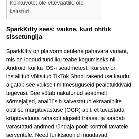
Kokkuvõte: ole ettevaatlik, ole
kaitstud
SparkKitty sees: vaikne, kuid ohtlik
sissetungija
SparkKitty on platvormideülene pahavara variant,
mis on loodud tundliku teabe kogumiseks nii
Androidi kui ka iOS-i seadmetest. Kui see on
installitud võltsitud TikTok Shopi rakenduse kaudu,
algatab see vaikselt mitmesuguseid pealetükkivaid
tegevusi. See võtab nakatunud seadmelt
sõrmejäljed, analüüsib salvestatud ekraanipilte
optilise märgituvastuse (OCR) abil, et tuvastada
krüptovaluuta rahakoti algseid fraase, ja saadab
varastatud andmed ründaja poolt kontrollitavatele
serveritele. Need funktsioonid muudavad