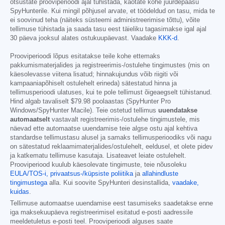
otsustate prooviperioodi ajal tühistada, kaotate kohe juurdepääsu
SpyHunterile. Kui mingil põhjusel arvate, et töödeldud on tasu, mida te
ei soovinud teha (näiteks süsteemi administreerimise tõttu), võite
tellimuse tühistada ja saada tasu eest täieliku tagasimakse igal ajal
30 päeva jooksul alates ostukuupäevast. Vaadake
KKK-d
.
Prooviperioodi lõpus esitatakse teile kohe ettemaks
pakkumismaterjalides ja registreerimis-/ostulehe tingimustes (mis on
käesolevasse viitena lisatud; hinnakujundus võib riigiti või
kampaaniapõhiselt ostulehelt erineda) sätestatud hinna ja
tellimusperioodi ulatuses, kui te pole tellimust õigeaegselt tühistanud.
Hind algab tavaliselt
$79.98
poolaastas (SpyHunter Pro
Windows/SpyHunter Macile). Teie ostetud tellimus
uuendatakse
automaatselt
vastavalt registreerimis-/ostulehe tingimustele, mis
näevad ette automaatse uuendamise teie algse ostu ajal kehtiva
standardse tellimustasu alusel ja samaks tellimusperioodiks või nagu
on sätestatud reklaamimaterjalides/ostulehelt, eeldusel, et olete pidev
ja katkematu tellimuse kasutaja. Lisateavet leiate ostulehelt.
Prooviperiood kuulub käesolevate tingimuste, teie nõusoleku
EULA/TOS-i,
privaatsus-/küpsiste poliitika
ja
allahindluste
tingimustega
alla. Kui soovite SpyHunteri desinstallida,
vaadake,
kuidas
.
Tellimuse automaatse uuendamise eest tasumiseks saadetakse enne
iga maksekuupäeva registreerimisel esitatud e-posti aadressile
meeldetuletus e-posti teel. Prooviperioodi alguses saate