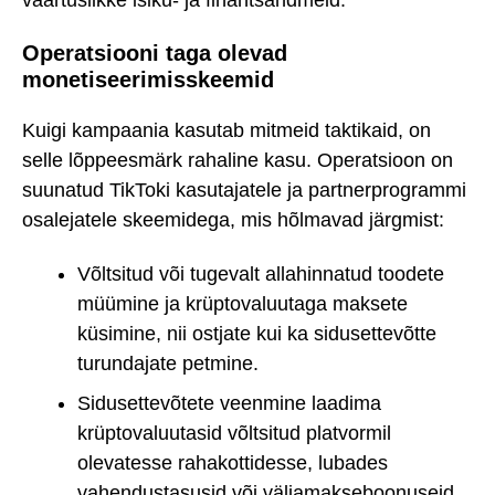
Operatsiooni taga olevad
monetiseerimisskeemid
Kuigi kampaania kasutab mitmeid taktikaid, on
selle lõppeesmärk rahaline kasu. Operatsioon on
suunatud TikToki kasutajatele ja partnerprogrammi
osalejatele skeemidega, mis hõlmavad järgmist:
Võltsitud või tugevalt allahinnatud toodete
müümine ja krüptovaluutaga maksete
küsimine, nii ostjate kui ka sidusettevõtte
turundajate petmine.
Sidusettevõtete veenmine laadima
krüptovaluutasid võltsitud platvormil
olevatesse rahakottidesse, lubades
vahendustasusid või väljamakseboonuseid,