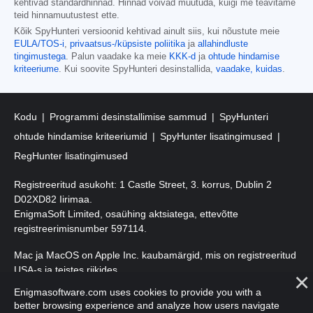
kehtivad standardhinnad. Hinnad võivad muutuda, kuigi me teavitame
teid hinnamuutustest ette.
Kõik SpyHunteri versioonid kehtivad ainult siis, kui nõustute meie
EULA/TOS-i
,
privaatsus-/küpsiste poliitika
ja
allahindluste
tingimustega
. Palun vaadake ka meie
KKK-d
ja
ohtude hindamise
kriteeriume
. Kui soovite SpyHunteri desinstallida,
vaadake, kuidas
.
Kodu
Programmi desinstallimise sammud
SpyHunteri
ohtude hindamise kriteeriumid
SpyHunter lisatingimused
RegHunter lisatingimused
Registreeritud asukoht: 1 Castle Street, 3. korrus, Dublin 2
D02XD82 Iirimaa.
EnigmaSoft Limited, osaühing aktsiatega, ettevõtte
registreerimisnumber 597114.
Mac ja MacOS on Apple Inc. kaubamärgid, mis on registreeritud
USA-s ja teistes riikides.
Enigmasoftware.com uses cookies to provide you with a
Autoriõigus 2016-
2025
. EnigmaSoft Ltd. Kõik õigused kaitstud.
better browsing experience and analyze how users navigate