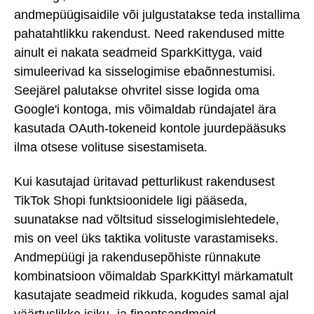
andmepüügisaidile või julgustatakse teda installima
pahatahtlikku rakendust. Need rakendused mitte
ainult ei nakata seadmeid SparkKittyga, vaid
simuleerivad ka sisselogimise ebaõnnestumisi.
Seejärel palutakse ohvritel sisse logida oma
Google'i kontoga, mis võimaldab ründajatel ära
kasutada OAuth-tokeneid kontole juurdepääsuks
ilma otsese volituse sisestamiseta.
Kui kasutajad üritavad petturlikust rakendusest
TikTok Shopi funktsioonidele ligi pääseda,
suunatakse nad võltsitud sisselogimislehtedele,
mis on veel üks taktika volituste varastamiseks.
Andmepüügi ja rakendusepõhiste rünnakute
kombinatsioon võimaldab SparkKittyl märkamatult
kasutajate seadmeid rikkuda, kogudes samal ajal
väärtuslikke isiku- ja finantsandmeid.