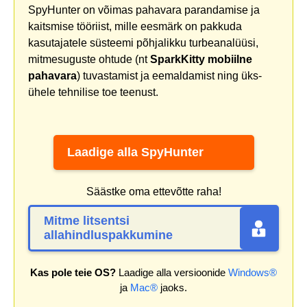
SpyHunter on võimas pahavara parandamise ja
kaitsmise tööriist, mille eesmärk on pakkuda
kasutajatele süsteemi põhjalikku turbeanalüüsi,
mitmesuguste ohtude (nt
SparkKitty mobiilne
pahavara
) tuvastamist ja eemaldamist ning üks-
ühele tehnilise toe teenust.
Laadige alla SpyHunter
Säästke oma ettevõtte raha!
Mitme litsentsi
allahindluspakkumine
Kas pole teie OS?
Laadige alla versioonide
Windows®
ja
Mac®
jaoks.