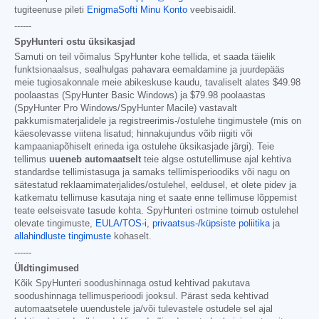
tugiteenuse pileti
EnigmaSofti Minu Konto
veebisaidil.
------
SpyHunteri ostu üksikasjad
Samuti on teil võimalus SpyHunter kohe tellida, et saada täielik
funktsionaalsus, sealhulgas pahavara eemaldamine ja juurdepääs
meie tugiosakonnale meie abikeskuse kaudu, tavaliselt alates
$49.98
poolaastas (SpyHunter Basic Windows) ja
$79.98
poolaastas
(SpyHunter Pro Windows/SpyHunter Macile) vastavalt
pakkumismaterjalidele ja registreerimis-/ostulehe tingimustele (mis on
käesolevasse viitena lisatud; hinnakujundus võib riigiti või
kampaaniapõhiselt erineda iga ostulehe üksikasjade järgi). Teie
tellimus
uueneb automaatselt
teie algse ostutellimuse ajal kehtiva
standardse tellimistasuga ja samaks tellimisperioodiks või nagu on
sätestatud reklaamimaterjalides/ostulehel, eeldusel, et olete pidev ja
katkematu tellimuse kasutaja ning et saate enne tellimuse lõppemist
teate eelseisvate tasude kohta. SpyHunteri ostmine toimub ostulehel
olevate tingimuste,
EULA/TOS-i
,
privaatsus-/küpsiste poliitika
ja
allahindluste tingimuste
kohaselt.
------
Üldtingimused
Kõik SpyHunteri soodushinnaga ostud kehtivad pakutava
soodushinnaga tellimusperioodi jooksul. Pärast seda kehtivad
automaatsetele uuendustele ja/või tulevastele ostudele sel ajal