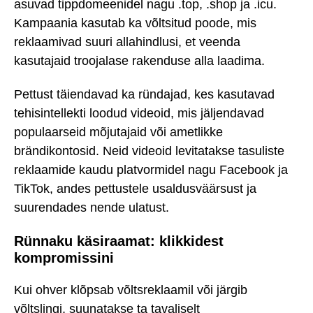
asuvad tippdomeenidel nagu .top, .shop ja .icu.
Kampaania kasutab ka võltsitud poode, mis
reklaamivad suuri allahindlusi, et veenda
kasutajaid troojalase rakenduse alla laadima.
Pettust täiendavad ka ründajad, kes kasutavad
tehisintellekti loodud videoid, mis jäljendavad
populaarseid mõjutajaid või ametlikke
brändikontosid. Neid videoid levitatakse tasuliste
reklaamide kaudu platvormidel nagu Facebook ja
TikTok, andes pettustele usaldusväärsust ja
suurendades nende ulatust.
Rünnaku käsiraamat: klikkidest
kompromissini
Kui ohver klõpsab võltsreklaamil või järgib
võltslingi, suunatakse ta tavaliselt