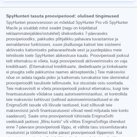
SpyHunteri tasuta prooviperiood: olulised tingimused
SpyHunteri prooviversioon on mõeldud SpyHunter Pro või SpyHunter
Macile ja sisaldab mitut seadet (nagu on kirjeldatud
reklaammaterjalides/ostulehel) ühekordseks 7-päevaseks
prooviperioodiks, pakkudes põhjalikku pahavara tuvastamise ja
eemaldamise funktsiooni, suure jõudlusega kaitset teie süsteemi
aktiivseks kaitsmiseks pahavaraohtude eest ja juurdepääsu meie
tehnilisele toele SpyHunteri abikeskuse kaudu. Prooviperioodi jooksul
teilt ettemaksu ei võeta, kuigi prooviperioodi aktiveerimiseks on vaja
krediitkaarti. (Ettemakstud krediitkaarte, deebetkaarte ja kinkekaarte
ei pruugita selle pakkumise raames aktsepteerida.) Teie makseviisi
nõue on aidata tagada pidev ja katkematu turvakaitse teie üleminekul
prooviperioodilt tasulisele tellimusele, kui otsustate ostu sooritada.
Teie makseviisilt ei võeta prooviperioodi jooksul ettemaksu, kuigi teie
finantsasutusele võidakse saata autoriseerimistaotlusi, et kontrollida
teie makseviisi kehtivust (sellised autoriseerimistaotlused ei ole
EnigmaSofti tasude või lõivude taotlused, kuid sõltuvalt teie
makseviisist ja/või finantsasutusest võivad need mõjutada teie konto
saadavust). Saate oma prooviperioodi tühistada EnigmaSofti
veebisaidi jaotises „Minu konto“ või võttes EnigmaSoftiga ühendust
enne 7-päevase prooviperioodi lõppu, et vältida tasu sissenõutavaks
muutumist ja töötlemist kohe pärast prooviperioodi lõppemist. Kui