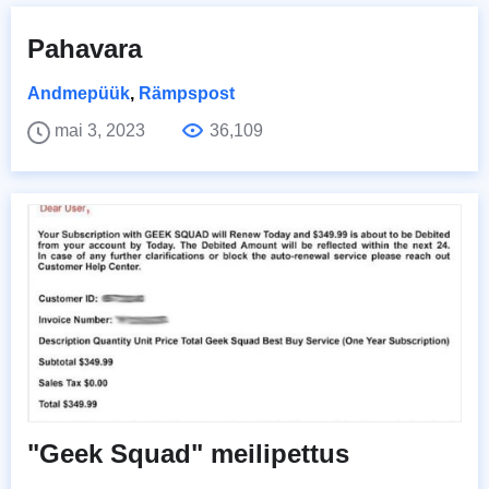
Pahavara
Andmepüük
,
Rämpspost
mai 3, 2023
36,109
"Geek Squad" meilipettus