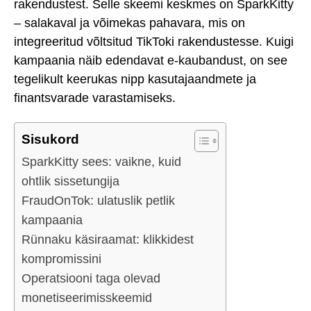
rakendustest. Selle skeemi keskmes on SparkKitty
– salakaval ja võimekas pahavara, mis on
integreeritud võltsitud TikToki rakendustesse. Kuigi
kampaania näib edendavat e-kaubandust, on see
tegelikult keerukas nipp kasutajaandmete ja
finantsvarade varastamiseks.
Sisukord
SparkKitty sees: vaikne, kuid
ohtlik sissetungija
FraudOnTok: ulatuslik petlik
kampaania
Rünnaku käsiraamat: klikkidest
kompromissini
Operatsiooni taga olevad
monetiseerimisskeemid