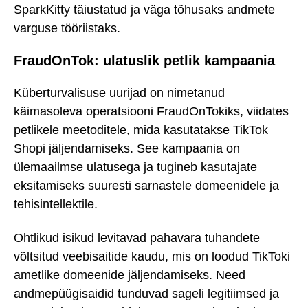
SparkKitty täiustatud ja väga tõhusaks andmete
varguse tööriistaks.
FraudOnTok: ulatuslik petlik kampaania
Küberturvalisuse uurijad on nimetanud
käimasoleva operatsiooni FraudOnTokiks, viidates
petlikele meetoditele, mida kasutatakse TikTok
Shopi jäljendamiseks. See kampaania on
ülemaailmse ulatusega ja tugineb kasutajate
eksitamiseks suuresti sarnastele domeenidele ja
tehisintellektile.
Ohtlikud isikud levitavad pahavara tuhandete
võltsitud veebisaitide kaudu, mis on loodud TikToki
ametlike domeenide jäljendamiseks. Need
andmepüügisaidid tunduvad sageli legitiimsed ja