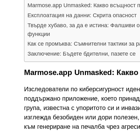
Marmose.app Unmasked: Какво всъщност 
Експлоатация на данни: Скрита опасност
Твърде хубаво, за да е истина: Фалшиви
функции
Как се промъква: Съмнителни тактики за 
Заключение: Бъдете бдителни, пазете се
Marmose.app Unmasked: Какво
Изследователи по киберсигурност иде
поддържано приложение, което принадл
група, известна с упоритото си и инва
изглежда безобиден или дори полезен,
към генериране на печалба чрез агрес