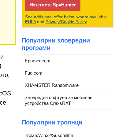
Изтеглете SpyHunter
See additional offer below where available.
EULA
and
Privacy/Cookie Policy
.
Популярни зловредни
програми
ни
Eporner.com
)
Fuq.com
ото,
XHAMSTER Ransomware
acOS
Зловреден софтуер за мобилни
 се
устройства CraxsRAT
Популярни троянци
Trojan:Win32/Suschil!rfn