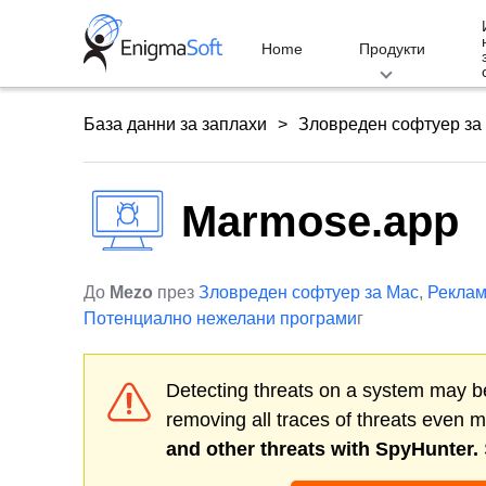
Skip
to
Home
Продукти
content
База данни за заплахи
Зловреден софтуер за
Marmose.app
До
Mezo
през
Зловреден софтуер за Mac
,
Реклам
Потенциално нежелани програми
г
Detecting threats on a system may be
removing all traces of threats even 
and other threats with SpyHunter.