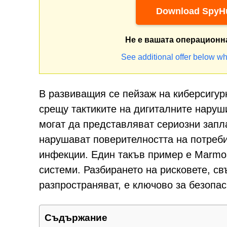
Download SpyHu
Не е вашата операционн
See additional offer below wh
В развиващия се пейзаж на киберсигур
срещу тактиките на дигиталните наруш
могат да представляват сериозни запла
нарушават поверителността на потреби
инфекции. Един такъв пример е Marmo
системи. Разбирането на рисковете, св
разпространяват, е ключово за безопа
Съдържание