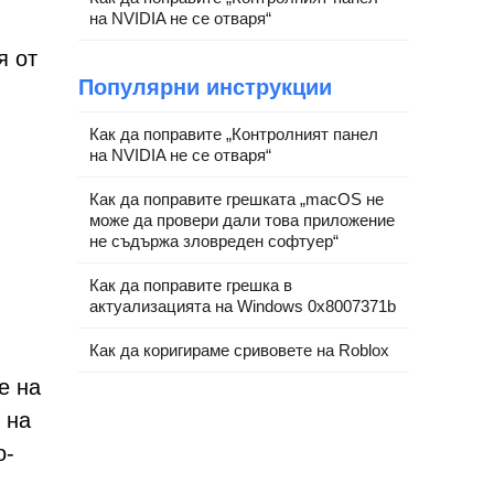
на NVIDIA не се отваря“
я от
Популярни инструкции
Как да поправите „Контролният панел
на NVIDIA не се отваря“
Как да поправите грешката „macOS не
може да провери дали това приложение
не съдържа зловреден софтуер“
Как да поправите грешка в
актуализацията на Windows 0x8007371b
Как да коригираме сривовете на Roblox
е на
 на
о-