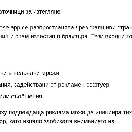
точници за изтегляне
ose.app се разпространява чрез фалшиви стра
ия и спам известия в браузъра. Тези входни т
вани в нелоялни мрежи
ния, задействани от рекламен софтуер
 или съобщения
ърху подвеждаща реклама може да инициира ти
pp, като изцяло заобикаля вниманието на