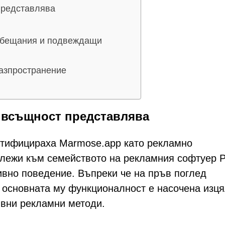
представлява
 обещания и подвеждащи
разпространение
 всъщност представлява
нтифицираха Marmose.app като рекламно
ежи към семейството на рекламния софтуер Pir
зивно поведение. Въпреки че на пръв поглед
 основната му функционалност е насочена изц
ивни рекламни методи.