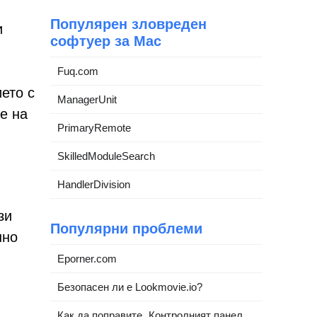
Популярен зловреден
и
софтуер за Mac
Fuq.com
ето с
ManagerUnit
е на
PrimaryRemote
SkilledModuleSearch
HandlerDivision
зи
Популярни проблеми
шно
Eporner.com
Безопасен ли е Lookmovie.io?
Как да поправите „Контролният панел