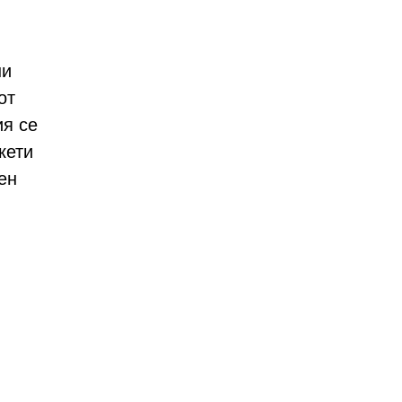
ни
от
ия се
кети
ен