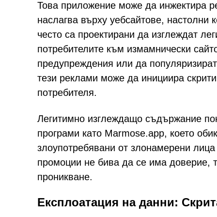
Това приложение може да инжектира ре
наслагва върху уебсайтове, настолни 
често са проектирани да изглеждат лег
потребителите към измамнически сайт
предупреждения или да популяризират
тези реклами може да инициира скрити
потребителя.
Легитимно изглеждащо съдържание пон
програми като Marmose.app, което обик
злоупотребявани от злонамерени лица 
промоции не бива да се има доверие, т
проникване.
Експлоатация на данни: Скрит