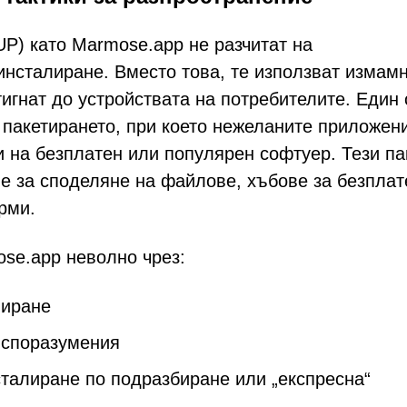
P) като Marmose.app не разчитат на
инсталиране. Вместо това, те използват измам
тигнат до устройствата на потребителите. Един 
 пакетирането, при което нежеланите приложен
и на безплатен или популярен софтуер. Тези па
ве за споделяне на файлове, хъбове за безплат
рми.
se.app неволно чрез:
лиране
 споразумения
сталиране по подразбиране или „експресна“