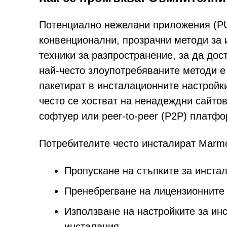
Потенциално нежелани приложения (PU
конвенционални, прозрачни методи за 
техники за разпространение, за да дос
най-често злоупотребяваните методи е
пакетират в инсталационните настройк
често се хостват на ненадеждни сайто
софтуер или peer-to-peer (P2P) платфо
Потребителите често инсталират Marmo
Пропускане на стъпките за инста
Пренебрегване на лицензионните
Използване на настройките за ин
инсталация