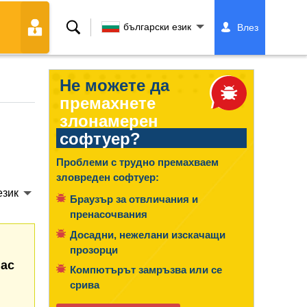
Търсене
български език
Влез
Не можете да
премахнете
злонамерен
софтуер?
Проблеми с трудно премахваем
зловреден софтуер:
език
Браузър за отвличания и
пренасочвания
Досадни, нежелани изскачащи
прозорци
Mac
Компютърът замръзва или се
срива