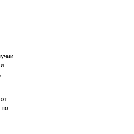
лучаи
ли
,
 от
 по