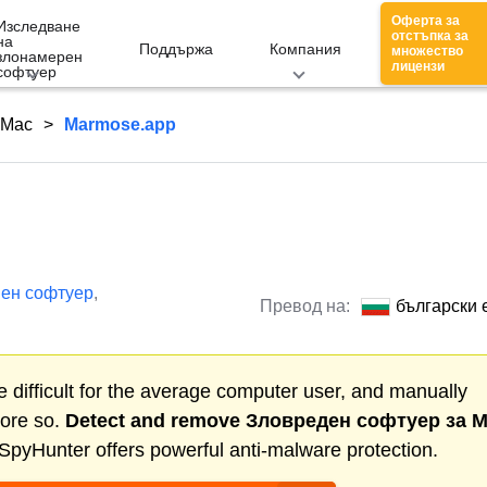
Оферта за
Изследване
отстъпка за
на
Поддържа
Компания
множество
злонамерен
лицензи
софтуер
 Mac
Marmose.app
ен софтуер
,
Превод на:
български 
 difficult for the average computer user, and manually
more so.
Detect and remove
Зловреден софтуер за 
SpyHunter offers powerful anti-malware protection.