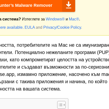
nter’s Malware Remover
а система?
Изтеглете за
Windows®
и
Mac®
.
ere available.
EULA
and
Privacy/Cookie Policy
.
ността, потребителите на Mac не са имунизира
ители. Потенциално нежеланите програми (PUP
хи, като компрометират целостта на устройств
телите и създават възможности за по-сериозни
se.app, измамно приложение, насочено към m
ързани с такива приложения и начина, по който
сността на вашата система.