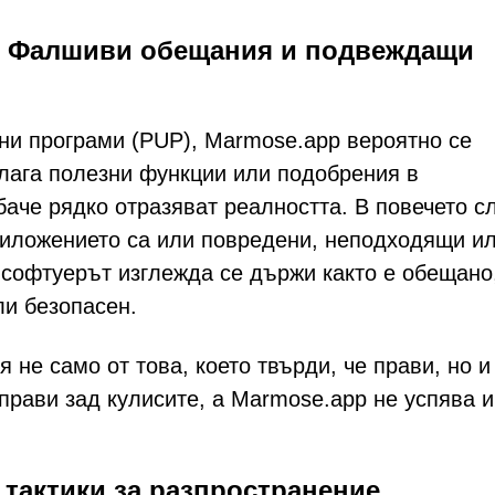
на: Фалшиви обещания и подвеждащи
ни програми (PUP), Marmose.app вероятно се
длага полезни функции или подобрения в
баче рядко отразяват реалността. В повечето с
иложението са или повредени, неподходящи и
софтуерът изглежда се държи както е обещано
ли безопасен.
 не само от това, което твърди, че прави, но и
 прави зад кулисите, а Marmose.app не успява и
тактики за разпространение