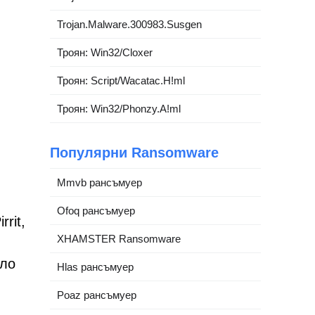
Trojan.Malware.300983.Susgen
Троян: Win32/Cloxer
Троян: Script/Wacatac.H!ml
Троян: Win32/Phonzy.A!ml
Популярни Ransomware
Mmvb рансъмуер
Ofoq рансъмуер
rit,
XHAMSTER Ransomware
яло
Hlas рансъмуер
Poaz рансъмуер