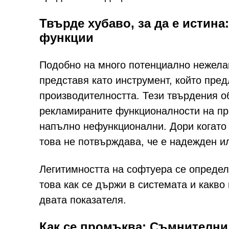
Твърде хубаво, за да е исти
функции
Подобно на много потенциално нежела
представя като инструмент, който пре
производителността. Тези твърдения о
рекламираните функционалности на пр
напълно нефункционални. Дори когато 
това не потвърждава, че е надежден и
Легитимността на софтуера се определя
това как се държи в системата и какво
двата показателя.
Как се промъква: Съмнителни 