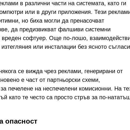
клами в различни части на системата, като ги
компютри или в други приложения. Тези реклам
итимни, но биха могли да пренасочват
ове, да предизвикват фалшиви системни
 вреден софтуер. Още по-лошо, взаимодействи
 изтегляния или инсталации без ясното съгласи
якога се вижда чрез реклами, генерирани от
новено е част от партньорски схеми,
за печелене на неспечелени комисионни. На те
ъй като те често са просто стръв за по-нататъ
а опасност