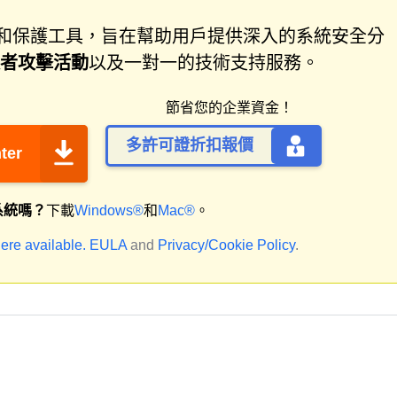
件修復和保護工具，旨在幫助用戶提供深入的系統安全分
取者攻擊活動
以及一對一的技術支持服務。
節省您的企業資金！
多許可證折扣報價
ter
系統嗎？
下載
Windows®
和
Mac®
。
ere available.
EULA
and
Privacy/Cookie Policy
.