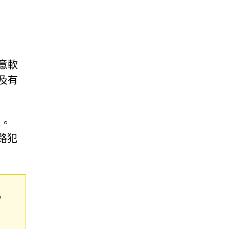
意軟
及有
織。
路犯
脅