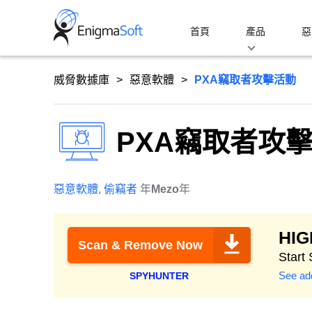
Skip
to
首頁
產品
惡
content
威脅數據庫
惡意軟體
PXA竊取者攻擊活動
PXA竊取者攻
惡意軟體
,
偷竊者
年
Mezo
年
HI
Scan & Remove Now
Start
See add
SPYHUNTER