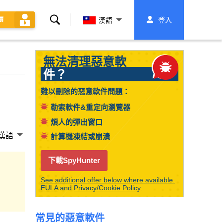
搜
登入
價
漢語
索
無法清理惡意軟
件？
難以刪除的惡意軟件問題：
勒索軟件&重定向瀏覽器
煩人的彈出窗口
漢語
計算機凍結或崩潰
下載SpyHunter
See additional offer below where available.
EULA
and
Privacy/Cookie Policy
.
常見的惡意軟件