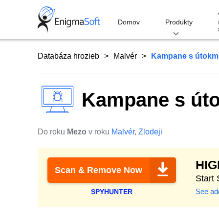
Skip
to
Domov
Produkty
content
Databáza hrozieb
Malvér
Kampane s útokmi
Kampane s úto
Do roku
Mezo
v roku
Malvér
,
Zlodeji
HI
Scan & Remove Now
Start
See add
SPYHUNTER