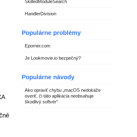
SkilledModuleSearch
HandlerDivision
Populárne problémy
Eporner.com
Je Lookmovie.io bezpečný?
Populárne návody
Ako opraviť chybu „macOS nedokáže
overiť, či táto aplikácia neobsahuje
XA
škodlivý softvér“
ačné