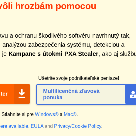
kvôli hrozbám pomocou
vu a ochranu škodlivého softvéru navrhnutý tak,
 analýzou zabezpečenia systému, detekciou a
o je
Kampane s útokmi PXA Stealer
, ako aj služb
Ušetrite svoje podnikateľské peniaze!
Multilicenčná zľavová
ter
ponuka
?
Stiahnite si pre
Windows®
a
Mac®
.
ere available.
EULA
and
Privacy/Cookie Policy
.