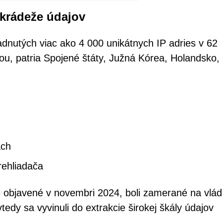
 krádeže údajov
adnutých viac ako 4 000 unikátnych IP adries v 62
ťou, patria Spojené štáty, Južná Kórea, Holandsko,
ách
rehliadača
 objavené v novembri 2024, boli zamerané na vlá
tedy sa vyvinuli do extrakcie širokej škály údajov