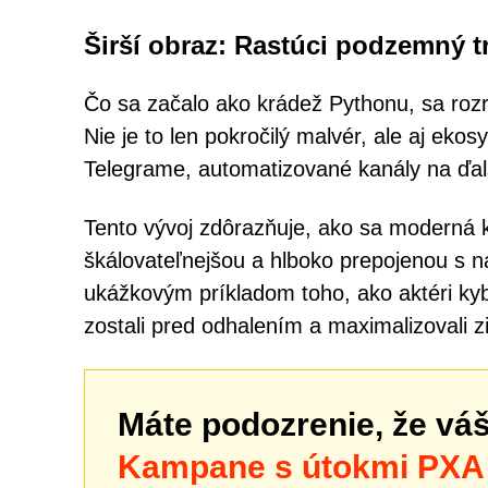
Širší obraz: Rastúci podzemný t
Čo sa začalo ako krádež Pythonu, sa rozrá
Nie je to len pokročilý malvér, ale aj eko
Telegrame, automatizované kanály na ďal
Tento vývoj zdôrazňuje, ako sa moderná ky
škálovateľnejšou a hlboko prepojenou s ná
ukážkovým príkladom toho, ako aktéri kyb
zostali pred odhalením a maximalizovali z
Máte podozrenie, že vá
Kampane s útokmi PXA 