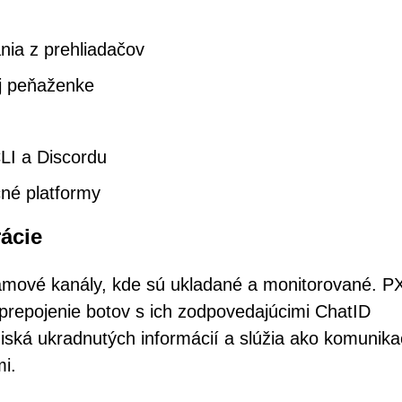
nia z prehliadačov
ej peňaženke
LI a Discordu
čné platformy
ácie
amové kanály, kde sú ukladané a monitorované. P
repojenie botov s ich zodpovedajúcimi ChatID
žiská ukradnutých informácií a slúžia ako komunik
i.