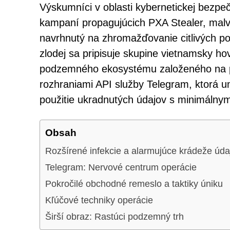
Výskumníci v oblasti kybernetickej bezpeč
kampaní propagujúcich PXA Stealer, malvé
navrhnutý na zhromažďovanie citlivých po
zlodej sa pripisuje skupine vietnamsky hov
podzemného ekosystému založeného na pr
rozhraniami API služby Telegram, ktorá u
použitie ukradnutých údajov s minimáln
Obsah
Rozšírené infekcie a alarmujúce krádeže úda
Telegram: Nervové centrum operácie
Pokročilé obchodné remeslo a taktiky úniku
Kľúčové techniky operácie
Širší obraz: Rastúci podzemný trh