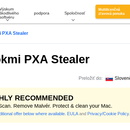
Výskum
Multilicenčná
škodlivého
podpora
Spoločnosť
zľavová ponuka
softvéru
 PXA Stealer
kmi PXA Stealer
Preložiť do:
Sloven
GHLY RECOMMENDED
 Scan. Remove Malvér. Protect & clean your Mac.
itional offer below where available.
EULA
and
Privacy/Cookie Policy
.