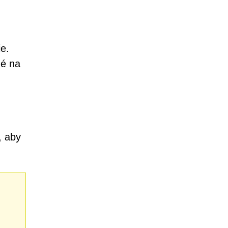
ie.
né na
, aby