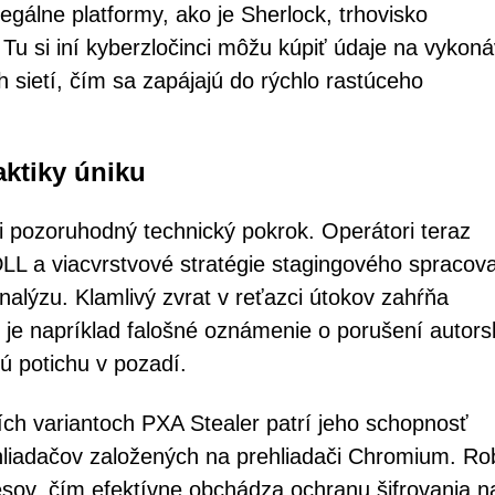
egálne platformy, ako je Sherlock, trhovisko
Tu si iní kyberzločinci môžu kúpiť údaje na vykon
h sietí, čím sa zapájajú do rýchlo rastúceho
aktiky úniku
pozoruhodný technický pokrok. Operátori teraz
LL a viacvrstvové stratégie stagingového spracova
analýzu. Klamlivý zvrat v reťazci útokov zahŕňa
je napríklad falošné oznámenie o porušení autors
jú potichu v pozadí.
ch variantoch PXA Stealer patrí jeho schopnosť
hliadačov založených na prehliadači Chromium. Rob
sov, čím efektívne obchádza ochranu šifrovania n