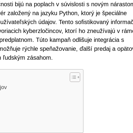
nosti bijú na poplach v súvislosti s novým nárasto
r založený na jazyku Python, ktorý je špeciálne
užívateľských údajov. Tento sofistikovaný informa
oriacich kyberzločincov, ktorí ho zneužívajú v rám
edplatnom. Túto kampaň odlišuje integrácia s
možňuje rýchle speňažovanie, ďalší predaj a opät
ym ľudským zásahom.
jov