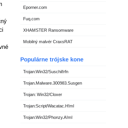
m
Eporner.com
Fuq.com
čný
ci
XHAMSTER Ransomware
Mobilný malvér CraxsRAT
ovné
Populárne trójske kone
Trojan:Win32/Suschil!rfn
Trojan.Malware.300983.Susgen
Trojan: Win32/Cloxer
Trojan:Script/Wacatac.H!ml
Trojan:Win32/Phonzy.A!ml