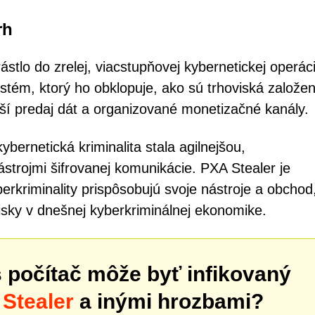
rh
stlo do zrelej, viacstupňovej kybernetickej operác
systém, ktorý ho obklopuje, ako sú trhoviská založe
ší predaj dát a organizované monetizačné kanály.
bernetická kriminalita stala agilnejšou,
strojmi šifrovanej komunikácie. PXA Stealer je
erkriminality prispôsobujú svoje nástroje a obchod
isky v dnešnej kyberkriminálnej ekonomike.
š počítač môže byť infikovaný
Stealer
a inými hrozbami?