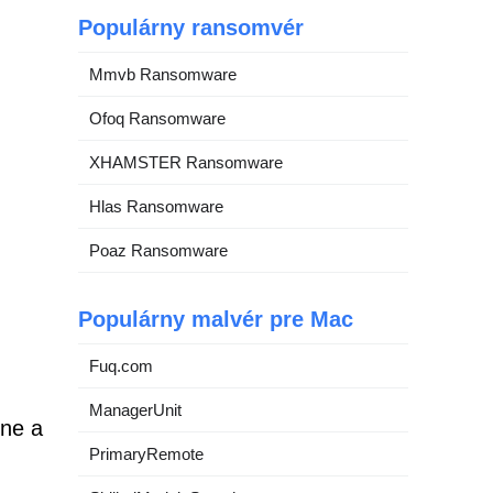
Populárny ransomvér
Mmvb Ransomware
Ofoq Ransomware
XHAMSTER Ransomware
Hlas Ransomware
Poaz Ransomware
Populárny malvér pre Mac
Fuq.com
ManagerUnit
dne a
PrimaryRemote