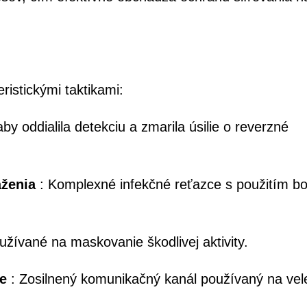
istickými taktikami:
by oddialila detekciu a zmarila úsilie o reverzné
aženia
: Komplexné infekčné reťazce s použitím b
žívané na maskovanie škodlivej aktivity.
me
: Zosilnený komunikačný kanál používaný na vel