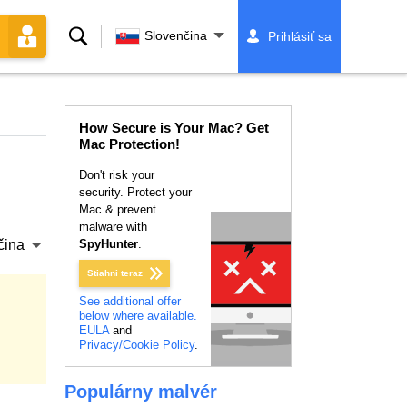
Vyhľadávanie
Slovenčina
Prihlásiť sa
How Secure is Your Mac? Get
Mac Protection!
Don't risk your
security. Protect your
Mac & prevent
malware with
čina
SpyHunter
.
Stiahni teraz
See additional offer
below where available.
EULA
and
Privacy/Cookie Policy
.
Populárny malvér