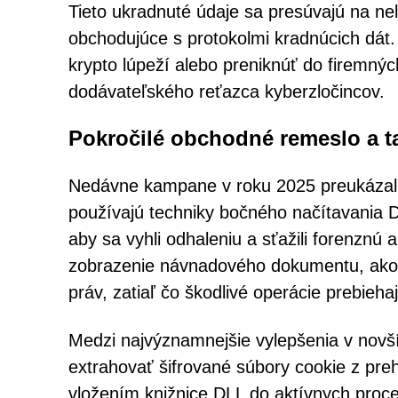
Tieto ukradnuté údaje sa presúvajú na nel
obchodujúce s protokolmi kradnúcich dát. 
krypto lúpeží alebo preniknúť do firemnýc
dodávateľského reťazca kyberzločincov.
Pokročilé obchodné remeslo a t
Nedávne kampane v roku 2025 preukázali 
používajú techniky bočného načítavania D
aby sa vyhli odhaleniu a sťažili forenznú 
zobrazenie návnadového dokumentu, ako 
práv, zatiaľ čo škodlivé operácie prebieha
Medzi najvýznamnejšie vylepšenia v novší
extrahovať šifrované súbory cookie z pre
vložením knižnice DLL do aktívnych proce