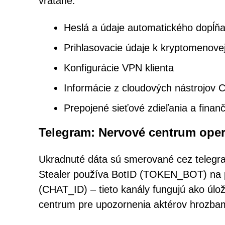
vrátane:
Heslá a údaje automatického dopĺňa
Prihlasovacie údaje k kryptomenov
Konfigurácie VPN klienta
Informácie z cloudových nástrojov C
Prepojené sieťové zdieľania a finan
Telegram: Nervové centrum oper
Ukradnuté dáta sú smerované cez telegr
Stealer používa BotID (TOKEN_BOT) na p
(CHAT_ID) – tieto kanály fungujú ako úlo
centrum pre upozornenia aktérov hrozbam