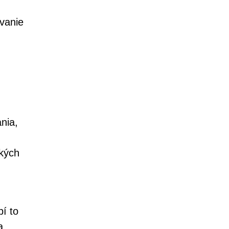
ávanie
nia,
kých
í to
a