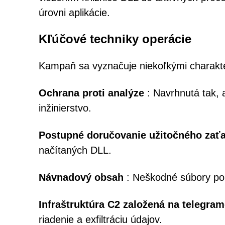
úrovni aplikácie.
Kľúčové techniky operácie
Kampaň sa vyznačuje niekoľkými charakter
Ochrana proti analýze
: Navrhnutá tak, a
inžinierstvo.
Postupné doručovanie užitočného zať
načítaných DLL.
Návnadový obsah
: Neškodné súbory pou
Infraštruktúra C2 založená na telegra
riadenie a exfiltráciu údajov.