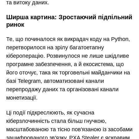
та витоку даних.
Ширша картина: Зростаючий підпільний
ринок
Те, що починалося як викрадач коду на Python,
перетворилося на зрілу багатоетапну
кібероперацію. Розвинулося не лише шкідливе
програмне забезпечення, а й екосистема, що
його оточує, така як торговельні майданчики на
базі Telegram, автоматизовані канали
перепродажу даних та організовані канали
монетизації.
Ці події підкреслюють, як сучасна
кіберзлочинність стала більш гнучкою,
масштабованою та тісно пов'язаною із засобами
зашифрованого зв'язку. PXA Stealer є яскравим