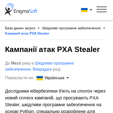
Skip
to
Українська
content
База даних загроз
Шкідливе програмне забезпечення
Кампанії атак PXA Stealer
Кампанії атак PXA Stealer
До
Mezo
року в
Шкідливе програмне
забезпечення
,
Викрадачі
році
Перекласти на:
Українська
Дослідники кібербезпеки б'ють на сполох через
новий сплеск кампаній, що просувають PXA
Stealer, шкідливе програмне забезпечення на
основі Python, спеціально розроблене для