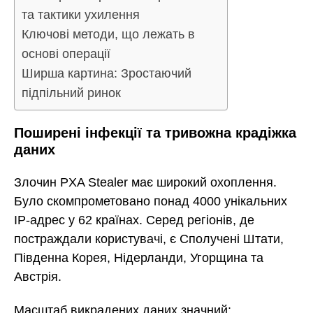
та тактики ухилення
Ключові методи, що лежать в
основі операції
Ширша картина: Зростаючий
підпільний ринок
Поширені інфекції та тривожна крадіжка
даних
Злочин PXA Stealer має широкий охоплення.
Було скомпрометовано понад 4000 унікальних
IP-адрес у 62 країнах. Серед регіонів, де
постраждали користувачі, є Сполучені Штати,
Південна Корея, Нідерланди, Угорщина та
Австрія.
Масштаб викрадених даних значний: