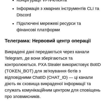
Конфігурації VPN-клієнта
Інформація з хмарних інструментів CLI та
Discord
Підключені мережеві ресурси та
фінансові платформи
Телеграма: Нервовий центр операції
Викрадені дані передаються через канали
Telegram, де вони зберігаються та
контролюються. PXA Stealer використовує BotID
(TOKEN_BOT) для зв'язування ботів з
відповідними ChatID (CHAT_ID) — ці канали
діють як сховища викраденої інформації та
служать комунікаційним центром для сповіщень
про зловмисників.