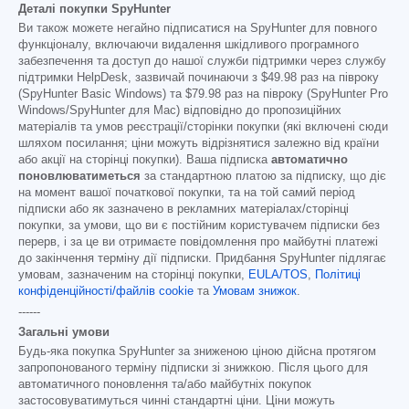
Деталі покупки SpyHunter
Ви також можете негайно підписатися на SpyHunter для повного
функціоналу, включаючи видалення шкідливого програмного
забезпечення та доступ до нашої служби підтримки через службу
підтримки HelpDesk, зазвичай починаючи з
$49.98
раз на півроку
(SpyHunter Basic Windows) та
$79.98
раз на півроку (SpyHunter Pro
Windows/SpyHunter для Mac) відповідно до пропозиційних
матеріалів та умов реєстрації/сторінки покупки (які включені сюди
шляхом посилання; ціни можуть відрізнятися залежно від країни
або акції на сторінці покупки). Ваша підписка
автоматично
поновлюватиметься
за стандартною платою за підписку, що діє
на момент вашої початкової покупки, та на той самий період
підписки або як зазначено в рекламних матеріалах/сторінці
покупки, за умови, що ви є постійним користувачем підписки без
перерв, і за це ви отримаєте повідомлення про майбутні платежі
до закінчення терміну дії підписки. Придбання SpyHunter підлягає
умовам, зазначеним на сторінці покупки,
EULA/TOS
,
Політиці
конфіденційності/файлів cookie
та
Умовам знижок
.
------
Загальні умови
Будь-яка покупка SpyHunter за зниженою ціною дійсна протягом
запропонованого терміну підписки зі знижкою. Після цього для
автоматичного поновлення та/або майбутніх покупок
застосовуватимуться чинні стандартні ціни. Ціни можуть