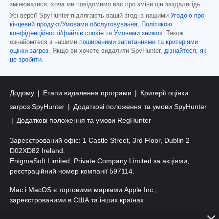
змінюватися, хоча ми повідомимо вас про зміни цін заздалегідь.
Усі версії SpyHunter підлягають вашій згоді з нашими
Угодою про
кінцевий продукт/Умовами обслуговування
,
Політикою
конфіденційності/файлів cookie
та
Умовами знижок
. Також
ознайомтеся з нашими
поширеними запитаннями
та
критеріями
оцінки загроз
. Якщо ви хочете видалити SpyHunter,
дізнайтеся, як
це зробити
.
Додому
Етапи видалення програми
Критерії оцінки
загроз SpyHunter
Додаткові положення та умови SpyHunter
Додаткові положення та умови RegHunter
Зареєстрований офіс: 1 Castle Street, 3rd Floor, Dublin 2
D02XD82 Ireland.
EnigmaSoft Limited, Private Company Limited за акціями,
реєстраційний номер компанії 597114.
Mac і MacOS є торговими марками Apple Inc.,
зареєстрованими в США та інших країнах.
Авторські права 2016-
2025
. ТОВ «ЕнігмаСофт». Усі права