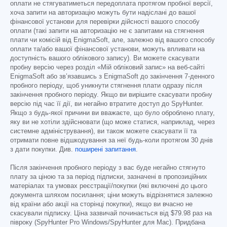
оплати не стягуватиметься передоплата протягом пробної версії,
хоча запити на авторизацію можуть бути надіслані до вашої
фінансової установи для перевірки дійсності вашого способу
оплати (такі запити на авторизацію не є запитами на стягнення
плати чи комісій від EnigmaSoft, але, залежно від вашого способу
оплати та/або вашої фінансової установи, можуть впливати на
доступність вашого облікового запису). Ви можете скасувати
пробну версію через розділ «Мій обліковий запис» на веб-сайті
EnigmaSoft або зв’язавшись з EnigmaSoft до закінчення 7-денного
пробного періоду, щоб уникнути стягнення плати одразу після
закінчення пробного періоду. Якщо ви вирішите скасувати пробну
версію під час її дії, ви негайно втратите доступ до SpyHunter.
Якщо з будь-якої причини ви вважаєте, що було оброблено плату,
яку ви не хотіли здійснювати (що може статися, наприклад, через
системне адміністрування), ви також можете скасувати її та
отримати повне відшкодування за неї будь-коли протягом 30 днів
з дати покупки. Див.
поширені запитання
.
Після закінчення пробного періоду з вас буде негайно стягнуто
плату за ціною та за період підписки, зазначені в пропозиційних
матеріалах та умовах реєстрації/покупки (які включені до цього
документа шляхом посилання; ціни можуть відрізнятися залежно
від країни або акції на сторінці покупки), якщо ви вчасно не
скасували підписку. Ціна зазвичай починається від
$79.98
раз на
півроку (SpyHunter Pro Windows/SpyHunter для Mac). Придбана