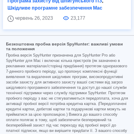
Програма захисту від шпигунського ПЗ
,
Шкідливе програмне забезпечення Mac
червень 26, 2023
23,177
Безкоштовна пробна версія SpyHunter: важливі умови
та положення
Пробна версія SpyHunter призначена для SpyHunter Pro або
SpyHunter для Mac і включає кілька пристроїв (як зазначено в
рекламних матеріалах/сторінці придбання) протягом одноразового
7-денного пробного періоду, що пропонує комплексні функції
виявлення та видалення шкідливих програм, високопродуктивні
засоби захисту для активного захисту вашої системи від загроз
шкідливого програмного забезпечення та доступ до нашої служби
технічної підтримки через службу підтримки SpyHunter. Протягом
пробного періоду з вас не стягуватиметься передоплата, хоча для
активації пробної версії потрібна кредитна картка. (Передоплачені
кредитні картки, дебетові картки та подарункові картки можуть не
прийматися за цією пропозицією.) Вимога до вашого способу
оплати полягає в тому, щоб забезпечити безперервний та
безперебійний захист під час переходу від пробної версії до
платної підписки, якщо ви вирішите придбати її. З вашого способу