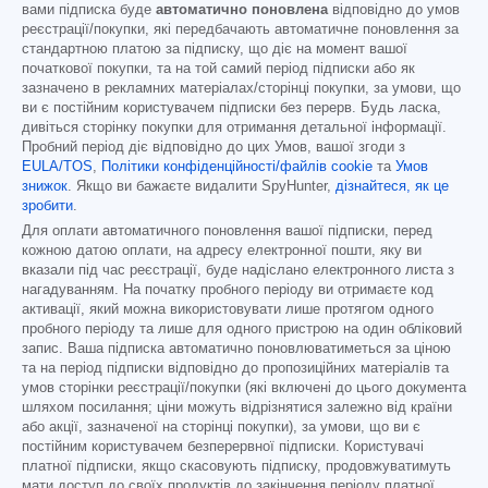
вами підписка буде
автоматично поновлена
відповідно до умов
реєстрації/покупки, які передбачають автоматичне поновлення за
стандартною платою за підписку, що діє на момент вашої
початкової покупки, та на той самий період підписки або як
зазначено в рекламних матеріалах/сторінці покупки, за умови, що
ви є постійним користувачем підписки без перерв. Будь ласка,
дивіться сторінку покупки для отримання детальної інформації.
Пробний період діє відповідно до цих Умов, вашої згоди з
EULA/TOS
,
Політики конфіденційності/файлів cookie
та
Умов
знижок
. Якщо ви бажаєте видалити SpyHunter,
дізнайтеся, як це
зробити
.
Для оплати автоматичного поновлення вашої підписки, перед
кожною датою оплати, на адресу електронної пошти, яку ви
вказали під час реєстрації, буде надіслано електронного листа з
нагадуванням. На початку пробного періоду ви отримаєте код
активації, який можна використовувати лише протягом одного
пробного періоду та лише для одного пристрою на один обліковий
запис. Ваша підписка автоматично поновлюватиметься за ціною
та на період підписки відповідно до пропозиційних матеріалів та
умов сторінки реєстрації/покупки (які включені до цього документа
шляхом посилання; ціни можуть відрізнятися залежно від країни
або акції, зазначеної на сторінці покупки), за умови, що ви є
постійним користувачем безперервної підписки. Користувачі
платної підписки, якщо скасовують підписку, продовжуватимуть
мати доступ до своїх продуктів до закінчення періоду платної