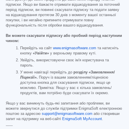
підписки. Якщо ви бажаєте отримати відшкодування за поточний
період підписки, ви повинні скасувати підписку та подати заявку
на відшкодування протягом 30 днів з моменту вашої останньої
покупки, і ви негайно припините отримувати повну
функціональність після обробки вашого відшкодування.
Ви можете скасувати підписку або пробний період наступним
чином:
Перейдіть на сайт
www.enigmasoftware.com
та натисніть
кнопку
«Увійти»
у верхньому правому куті.
Увійдіть, використовуючи своє ім'я користувача та
пароль.
У меню навігації перейдіть до
розділу «Замовлення/
Ліцензії».
Поруч із вашим замовленням/ліцензією
доступна кнопка для скасування підписки, якщо це
можливо. Примітка: Якщо у вас є кілька замовлень/
продуктів, вам потрібно буде скасувати їх окремо.
Якщо у вас виникнуть будь-які запитання або проблеми, ви
можете звернутися до служби підтримки EnigmaSoft електронною
поштою за адресою
support@enigmasoftware.com
або створивши
запит на підтримку на веб-сайті
EnigmaSoft MyAccount
.
------