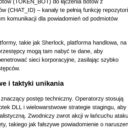
 botów (TOKEN_BOT) do łączenia botów z
ów (CHAT_ID) – kanały te pełnią funkcję repozytor
trum komunikacji dla powiadomień od podmiotów
tformy, takie jak Sherlock, platforma handlowa, na 
rprzestępcy mogą tam nabyć te dane, aby
enetrować sieci korporacyjne, zasilając szybko
stępców.
 i taktyki unikania
znaczący postęp techniczny. Operatorzy stosują
otek DLL i wielowarstwowe strategie stagingu, aby
nalistyczną. Zwodniczy zwrot akcji w łańcuchu atak
ty, takiego jak fałszywe powiadomienie o naruszen