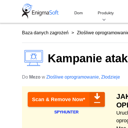
Skip
to
Dom
Produkty
content
Baza danych zagrożeń
Złośliwe oprogramowani
Kampanie atak
Do
Mezo
w
Złośliwe oprogramowanie
,
Złodzieje
JA
Scan & Remove Now*
OP
SPYHUNTER
Uruc
opro