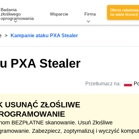
Badania
Oferta rabatowa
złośliwego
Wsparcie
Firma
na wiele licencji
oprogramowania
e
Kampanie ataku PXA Stealer
u PXA Stealer
Przetłumacz na:
Po
K USUNĄĆ ZŁOŚLIWE
ROGRAMOWANIE
hom BEZPŁATNE skanowanie. Usuń Złośliwe
gramowanie. Zabezpiecz, zoptymalizuj i wyczyść komput