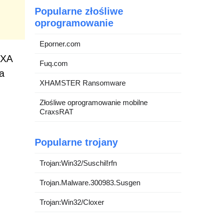
Popularne złośliwe
oprogramowanie
Eporner.com
PXA
Fuq.com
a
XHAMSTER Ransomware
Złośliwe oprogramowanie mobilne
CraxsRAT
Popularne trojany
Trojan:Win32/Suschil!rfn
Trojan.Malware.300983.Susgen
Trojan:Win32/Cloxer