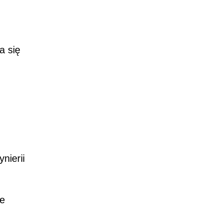
a się
nierii
ie