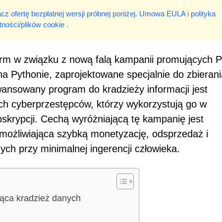
cz ofertę bezpłatnej wersji próbnej poniżej.
Umowa EULA
i
polityka
tności/plików cookie
.
arm w związku z nową falą kampanii promujących 
na Pythonie, zaprojektowane specjalnie do zbierani
ansowany program do kradzieży informacji jest
h cyberprzestępców, którzy wykorzystują go w
krypcji. Cechą wyróżniającą tę kampanię jest
 umożliwiająca szybką monetyzację, odsprzedaż i
ch przy minimalnej ingerencji człowieka.
jąca kradzież danych