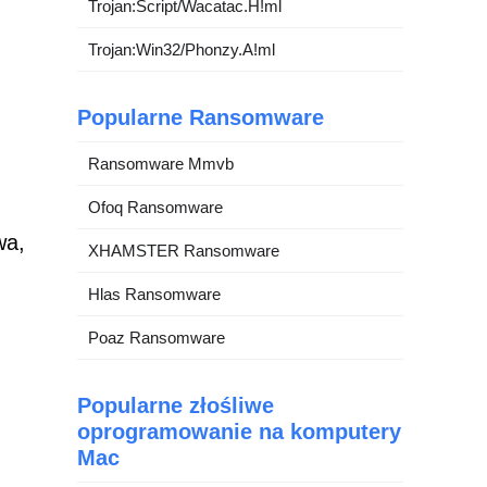
Trojan:Script/Wacatac.H!ml
Trojan:Win32/Phonzy.A!ml
Popularne Ransomware
Ransomware Mmvb
Ofoq Ransomware
wa,
XHAMSTER Ransomware
Hlas Ransomware
Poaz Ransomware
Popularne złośliwe
oprogramowanie na komputery
Mac