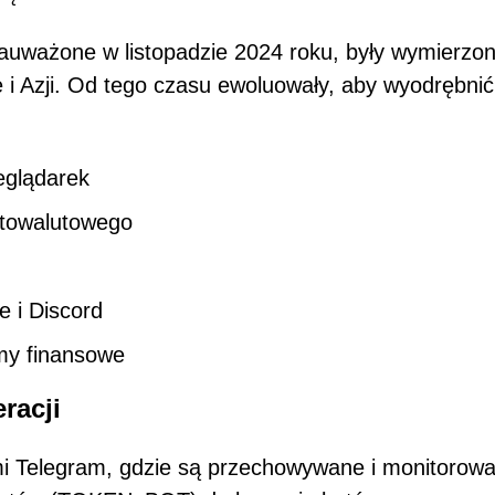
auważone w listopadzie 2024 roku, były wymierzo
e i Azji. Od tego czasu ewoluowały, aby wyodrębnić
eglądarek
yptowalutowego
e i Discord
rmy finansowe
racji
i Telegram, gdzie są przechowywane i monitorow