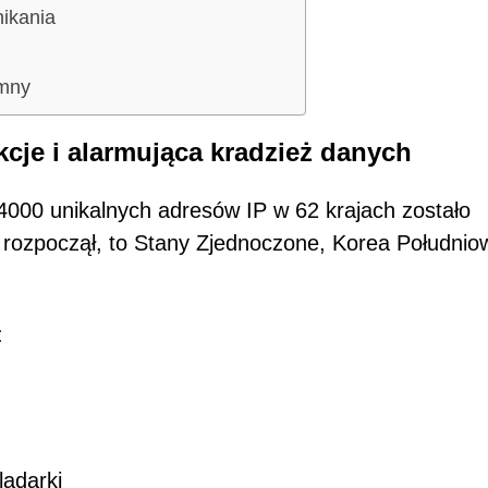
nikania
emny
cje i alarmująca kradzież danych
4000 unikalnych adresów IP w 62 krajach zostało
 rozpoczął, to Stany Zjednoczone, Korea Południo
:
lądarki