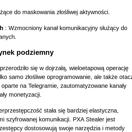
służące do maskowania złośliwej aktywności.
ch
: Wzmocniony kanał komunikacyjny służący do
danych.
 rynek podziemny
 przerodziło się w dojrzałą, wieloetapową operację
lko samo złośliwe oprogramowanie, ale także otac
we oparte na Telegramie, zautomatyzowane kanały
ły monetyzacji.
rprzestępczość stała się bardziej elastyczna,
mi szyfrowanej komunikacji. PXA Stealer jest
zestępcy dostosowują swoje narzędzia i metody