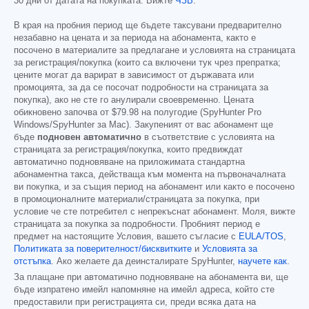
30 дни от датата на покупката. Вижте
ЧЗВ
.
В края на пробния период ще бъдете таксувани предварително
незабавно на цената и за периода на абонамента, както е
посочено в материалите за предлагане и условията на страницата
за регистрация/покупка (които са включени тук чрез препратка;
цените могат да варират в зависимост от държавата или
промоцията, за да се посочат подробности на страницата за
покупка), ако не сте го анулирали своевременно. Цената
обикновено започва от
$79.98
на полугодие (SpyHunter Pro
Windows/SpyHunter за Mac). Закупеният от вас абонамент ще
бъде
подновен автоматично
в съответствие с условията на
страницата за регистрация/покупка, които предвиждат
автоматично подновяване на приложимата стандартна
абонаментна такса, действаща към момента на първоначалната
ви покупка, и за същия период на абонамент или както е посочено
в промоционалните материали/страницата за покупка, при
условие че сте потребител с непрекъснат абонамент. Моля, вижте
страницата за покупка за подробности. Пробният период е
предмет на настоящите Условия, вашето съгласие с
EULA/TOS
,
Политиката за поверителност/бисквитките
и
Условията за
отстъпка
. Ако желаете да деинсталирате SpyHunter,
научете как
.
За плащане при автоматично подновяване на абонамента ви, ще
бъде изпратено имейл напомняне на имейл адреса, който сте
предоставили при регистрацията си, преди всяка дата на