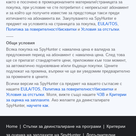
както е посочено в промоционалните материали/страницата за
покупка, при условие че сте потребител с непрекъснат абонамент
и за който ще получите известие за предстоящи такси преди
изтичането на абонамента ви. Закупуването на SpyHunter е
предмет на условията на страницата за покупка,
EULA/TOS
,
Политика за поверителност/бисквитки
и
Условия за отстъпки
.
------
Общи условия
Всяка покупка на SpyHunter с намалена цена е валидна за
предложения период на абонамент с намалена цена. След това
ще се прилагат стандартните цени, приложими към този момент,
за автоматично подновяване и/или бъдещи покупки. Цените
подлежат на промяна, въпреки че ще ви уведомим предварително
за промените в цените.
Всички версии на SpyHunter са предмет на вашето съгласие с
нашите
EULA/TOS
,
Политика за поверителност/бисквитки
и
Условия за отстъпки
. Моля, вижте също нашите
ЧЗВ
и
Критерии
за оценка на заплахите
. Ако желаете да деинсталирате
SpyHunter,
научете как
.
Home
Стъпки за деинсталиране на програми
Критерии
за оценка на заплахите на SpyHunter
Допълнителни