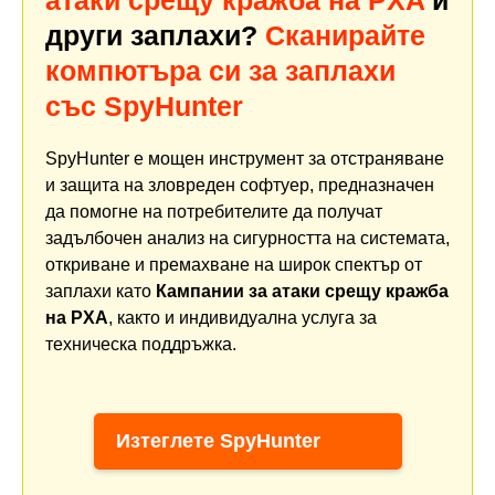
атаки срещу кражба на PXA
и
други заплахи?
Сканирайте
компютъра си за заплахи
със SpyHunter
SpyHunter е мощен инструмент за отстраняване
и защита на зловреден софтуер, предназначен
да помогне на потребителите да получат
задълбочен анализ на сигурността на системата,
откриване и премахване на широк спектър от
заплахи като
Кампании за атаки срещу кражба
на PXA
, както и индивидуална услуга за
техническа поддръжка.
Изтеглете SpyHunter