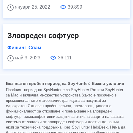
януари 25, 2022
39,899
Зловреден софтуер
Фишинг
,
Спам
май 3, 2023
36,111
Безплатен пробен период на SpyHunter: Важни условия
Пробният период на SpyHunter е за SpyHunter Pro или SpyHunter
за Mac и включва множество устройства (както е посочено в
промоционалните материали/страницата за покупка) за
еднократен 7-дневен пробен период, предлагащ цялостна
функционалност за откриване и премахване на зловреден
софтуер, високоефективни защити за активна защита на вашата
система от заплахи от зловреден софтуер и достъп до нашия
екип за техническа поддръжка чрез SpyHunter HelpDesk. Няма да
бъдете таксувани предварително по време на пробния период,