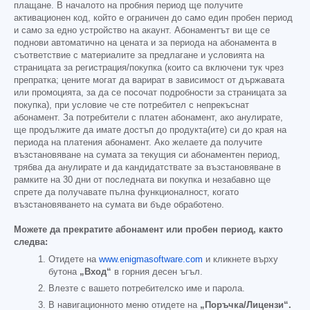
плащане. В началото на пробния период ще получите
активационен код, който е ограничен до само един пробен период
и само за едно устройство на акаунт. Абонаментът ви ще се
поднови автоматично на цената и за периода на абонамента в
съответствие с материалите за предлагане и условията на
страницата за регистрация/покупка (които са включени тук чрез
препратка; цените могат да варират в зависимост от държавата
или промоцията, за да се посочат подробности за страницата за
покупка), при условие че сте потребител с непрекъснат
абонамент. За потребители с платен абонамент, ако анулирате,
ще продължите да имате достъп до продукта(ите) си до края на
периода на платения абонамент. Ако желаете да получите
възстановяване на сумата за текущия си абонаментен период,
трябва да анулирате и да кандидатствате за възстановяване в
рамките на 30 дни от последната ви покупка и незабавно ще
спрете да получавате пълна функционалност, когато
възстановяването на сумата ви бъде обработено.
Можете да прекратите абонамент или пробен период, както
следва:
Отидете на
www.enigmasoftware.com
и кликнете върху
бутона
„Вход“
в горния десен ъгъл.
Влезте с вашето потребителско име и парола.
В навигационното меню отидете на
„Поръчка/Лицензи“.