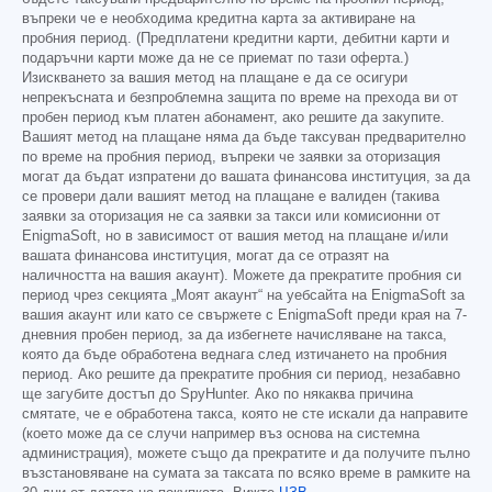
въпреки че е необходима кредитна карта за активиране на
пробния период. (Предплатени кредитни карти, дебитни карти и
подаръчни карти може да не се приемат по тази оферта.)
Изискването за вашия метод на плащане е да се осигури
непрекъсната и безпроблемна защита по време на прехода ви от
пробен период към платен абонамент, ако решите да закупите.
Вашият метод на плащане няма да бъде таксуван предварително
по време на пробния период, въпреки че заявки за оторизация
могат да бъдат изпратени до вашата финансова институция, за да
се провери дали вашият метод на плащане е валиден (такива
заявки за оторизация не са заявки за такси или комисионни от
EnigmaSoft, но в зависимост от вашия метод на плащане и/или
вашата финансова институция, могат да се отразят на
наличността на вашия акаунт). Можете да прекратите пробния си
период чрез секцията „Моят акаунт“ на уебсайта на EnigmaSoft за
вашия акаунт или като се свържете с EnigmaSoft преди края на 7-
дневния пробен период, за да избегнете начисляване на такса,
която да бъде обработена веднага след изтичането на пробния
период. Ако решите да прекратите пробния си период, незабавно
ще загубите достъп до SpyHunter. Ако по някаква причина
смятате, че е обработена такса, която не сте искали да направите
(което може да се случи например въз основа на системна
администрация), можете също да прекратите и да получите пълно
възстановяване на сумата за таксата по всяко време в рамките на