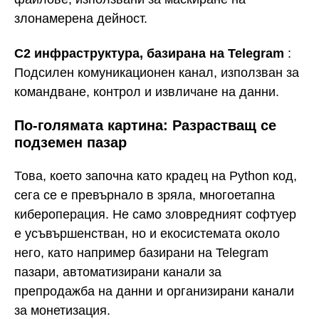
злонамерена дейност.
C2 инфраструктура, базирана на Telegram
:
Подсилен комуникационен канал, използван за
командване, контрол и извличане на данни.
По-голямата картина: Разрастващ се
подземен пазар
Това, което започна като крадец на Python код,
сега се е превърнало в зряла, многоетапна
кибероперация. Не само зловредният софтуер
е усъвършенстван, но и екосистемата около
него, като например базирани на Telegram
пазари, автоматизирани канали за
препродажба на данни и организирани канали
за монетизация.