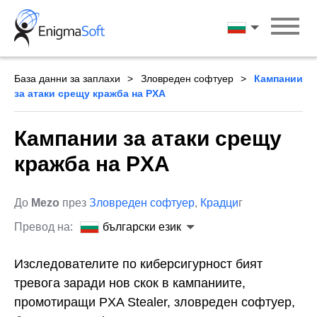
Skip
to
български ези
content
База данни за заплахи
Зловреден софтуер
Кампании
за атаки срещу кражба на PXA
Кампании за атаки срещу
кражба на PXA
До
Mezo
през
Зловреден софтуер
,
Крадци
г
Превод на:
български език
Изследователите по киберсигурност бият
тревога заради нов скок в кампаниите,
промотиращи PXA Stealer, зловреден софтуер,