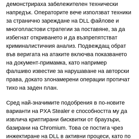
демонстрираха забележителен технически
напредък. Операторите вече използват техники
за странично зареждане на DLL файлове и
многопластови стратегии за поставяне, за да
избегнат откриването и да възпрепятстват
криминалистичния анализ. Подвеждащ обрат
във веригата на атаките включва показването
на документ-примамка, като например
фалшиво известие за нарушаване на авторски
права, докато злонамерени операции протичат
тихо на заден план.
Сред най-значимите подобрения в по-новите
варианти на PXA Stealer е способността му да
извлича криптирани бисквитки от браузъри,
базирани на Chromium. Това се постига чрез
инжектиране на DLL в активни процеси, като по