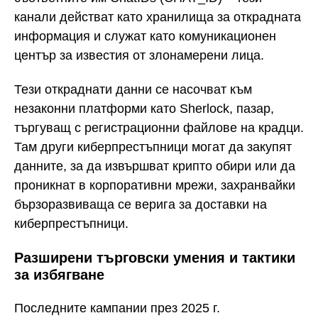
канали действат като хранилища за открадната
информация и служат като комуникационен
център за известия от злонамерени лица.
Тези откраднати данни се насочват към
незаконни платформи като Sherlock, пазар,
търгуващ с регистрационни файлове на крадци.
Там други киберпрестъпници могат да закупят
данните, за да извършват крипто обири или да
проникнат в корпоративни мрежи, захранвайки
бързоразвиваща се верига за доставки на
киберпрестъпници.
Разширени търговски умения и тактики
за избягване
Последните кампании през 2025 г.