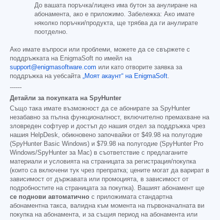
До вашата поръчка/лиценз има бутон за анулиране на
абонамента, ако е приложимо. Забележка: Ако имате
няколко поръчки/продукта, ще трябва да ги анулирате
поотделно.
Ако имате въпроси или проблеми, можете да се свържете с
поддръжката на EnigmaSoft по имейл на
support@enigmasoftware.com
или като отворите заявка за
поддръжка на уебсайта
„Моят акаунт“ на EnigmaSoft
.
------
Детайли за покупката на SpyHunter
Също така имате възможност да се абонирате за SpyHunter
незабавно за пълна функционалност, включително премахване на
зловреден софтуер и достъп до нашия отдел за поддръжка чрез
нашия HelpDesk, обикновено започвайки от
$49.98
на полугодие
(SpyHunter Basic Windows) и
$79.98
на полугодие (SpyHunter Pro
Windows/SpyHunter за Mac) в съответствие с предлаганите
материали и условията на страницата за регистрация/покупка
(които са включени тук чрез препратка; цените могат да варират в
зависимост от държавата или промоцията, в зависимост от
подробностите на страницата за покупка). Вашият абонамент ще
се поднови автоматично
с приложимата стандартна
абонаментна такса, валидна към момента на първоначалната ви
покупка на абонамента, и за същия период на абонамента или