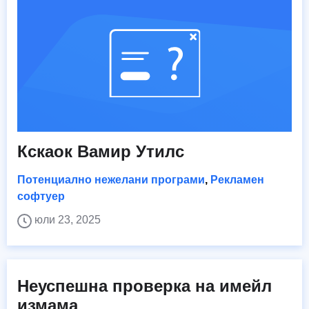
Кскаок Вамир Утилс
Потенциално нежелани програми
,
Рекламен
софтуер
юли 23, 2025
Неуспешна проверка на имейл
измама