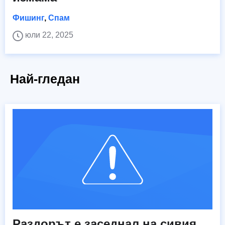
Фишинг
,
Спам
юли 22, 2025
Най-гледан
Раздорът е заседнал на сивия