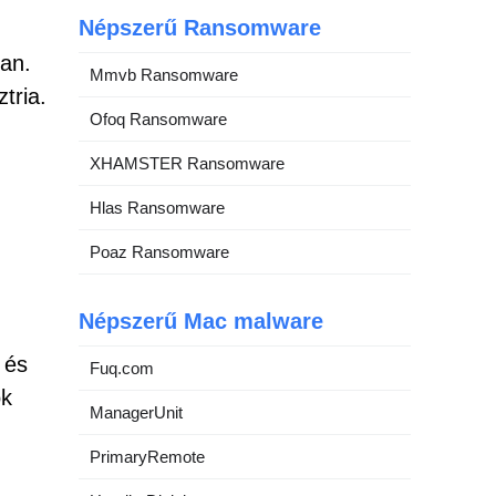
Népszerű Ransomware
ban.
Mmvb Ransomware
tria.
Ofoq Ransomware
XHAMSTER Ransomware
Hlas Ransomware
Poaz Ransomware
Népszerű Mac malware
 és
Fuq.com
ok
ManagerUnit
PrimaryRemote