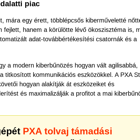
alatti piac
, mára egy érett, többlépcsős kiberműveletté nőtte
fejlett, hanem a körülötte lévő ökoszisztéma is, m
tomatizált adat-továbbértékesítési csatornák és a
ogy a modern kiberbűnözés hogyan vált agilisabbá,
 titkosított kommunikációs eszközökkel. A PXA St
követői hogyan alakítják át eszközeiket és
ítést és maximalizálják a profitot a mai kiberbűn
gépét
PXA tolvaj támadási