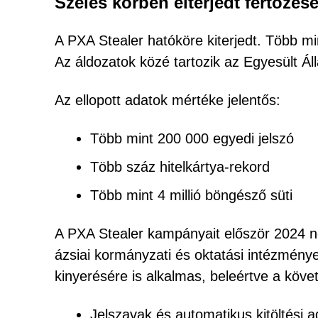
Széles körben elterjedt fertőzés
A PXA Stealer hatóköre kiterjedt. Több m
Az áldozatok közé tartozik az Egyesült Á
Az ellopott adatok mértéke jelentős:
Több mint 200 000 egyedi jelszó
Több száz hitelkártya-rekord
Több mint 4 millió böngésző süti
A PXA Stealer kampányait először 2024 no
ázsiai kormányzati és oktatási intézmény
kinyerésére is alkalmas, beleértve a köve
Jelszavak és automatikus kitöltési 