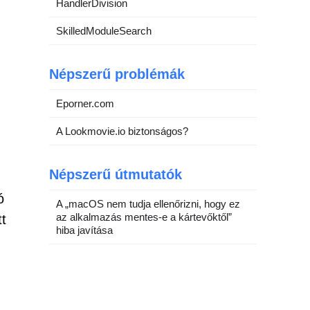
HandlerDivision
SkilledModuleSearch
Népszerű problémák
Eporner.com
A Lookmovie.io biztonságos?
Népszerű útmutatók
ó
A „macOS nem tudja ellenőrizni, hogy ez
az alkalmazás mentes-e a kártevőktől”
t
hiba javítása