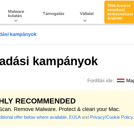
Több licencre
vonatkozó
Malware
Támogatás
Vállalat
kedvezményes
kutatás
árajánlat
adási kampányok
madási kampányok
Fordítás ide:
Ma
GHLY RECOMMENDED
 Scan. Remove Malware. Protect & clean your Mac.
itional offer below where available.
EULA
and
Privacy/Cookie Policy
.