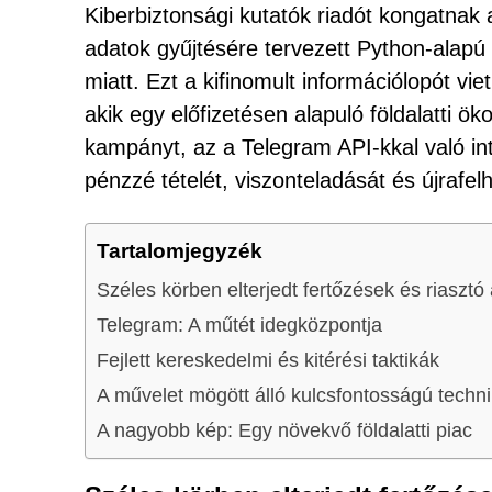
Kiberbiztonsági kutatók riadót kongatnak 
adatok gyűjtésére tervezett Python-alapú
miatt. Ezt a kifinomult információlopót v
akik egy előfizetésen alapuló földalatti 
kampányt, az a Telegram API-kkal való int
pénzzé tételét, viszonteladását és újrafe
Tartalomjegyzék
Széles körben elterjedt fertőzések és riasztó
Telegram: A műtét idegközpontja
Fejlett kereskedelmi és kitérési taktikák
A művelet mögött álló kulcsfontosságú techn
A nagyobb kép: Egy növekvő földalatti piac