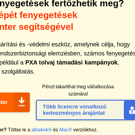
nyegetések fertőzhetik meg?
épét fenyegetések
ter segítségével
rítási és -védelmi eszköz, amelynek célja, hogy
rendszerbiztonsági elemzésben, számos fenyegeté
 például a
PXA tolvaj támadási kampányok
,
szolgáltatás.
Pénzt takaríthat meg vállalkozása
számára!
ter
Több licencre vonatkozó
kedvezményes árajánlat
er?
Töltse le a
ablakok®
és
Mac®
verziókhoz.