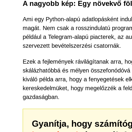
A nagyobb kép: Egy növekvő föld
Ami egy Python-alapú adatlopásként indult
magát. Nem csak a rosszindulatú program 
például a Telegram-alapú piacterek, az au
szervezett bevételszerzési csatornák.
Ezek a fejlemények rávilágítanak arra, h
skálázhatóbbá és mélyen összefonódóvá a
kiváló példa arra, hogy a fenyegetések el
kereskedelmüket, hogy megelőzzék a felder
gazdaságban.
Gyanítja, hogy számító