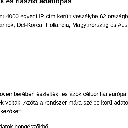
ek és riasztó adatlopás
int 4000 egyedi IP-cím került veszélybe 62 ország
llamok, Dél-Korea, Hollandia, Magyarország és Ausz
vemberében észlelték, és azok célpontjai európai
ek voltak. Azóta a rendszer mára széles körű adat
tkezőket:
adatok böngészőkből