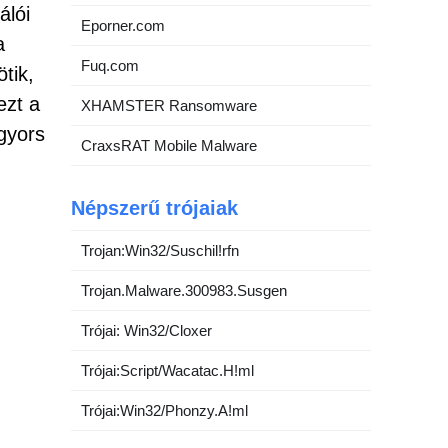
álói
Eporner.com
a
Fuq.com
tik,
ezt a
XHAMSTER Ransomware
 gyors
CraxsRAT Mobile Malware
Népszerű trójaiak
Trojan:Win32/Suschil!rfn
Trojan.Malware.300983.Susgen
Trójai: Win32/Cloxer
Trójai:Script/Wacatac.H!ml
Trójai:Win32/Phonzy.A!ml