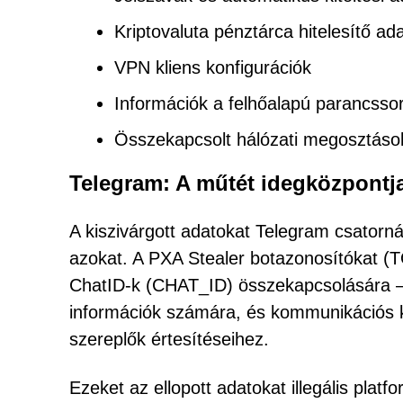
Kriptovaluta pénztárca hitelesítő ad
VPN kliens konfigurációk
Információk a felhőalapú parancssor
Összekapcsolt hálózati megosztáso
Telegram: A műtét idegközpontj
A kiszivárgott adatokat Telegram csatornák
azokat. A PXA Stealer botazonosítókat (
ChatID-k (CHAT_ID) összekapcsolására – 
információk számára, és kommunikációs k
szereplők értesítéseihez.
Ezeket az ellopott adatokat illegális platf