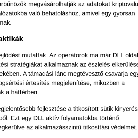
iberbűnözők megvásárolhatják az adatokat kriptovalu
hálózatokba való behatoláshoz, amivel egy gyorsan
lnak.
aktikák
ejlődést mutattak. Az operátorok ma már DLL oldal
tési stratégiákat alkalmaznak az észlelés elkerülés
dekében. A támadási lánc megtévesztő csavarja egy
gsértési értesítés megjelenítése, miközben a
k a háttérben.
gjelentősebb fejlesztése a titkosított sütik kinyeré
l. Ezt egy DLL aktív folyamatokba történő
kerülve az alkalmazásszintű titkosítási védelmet.