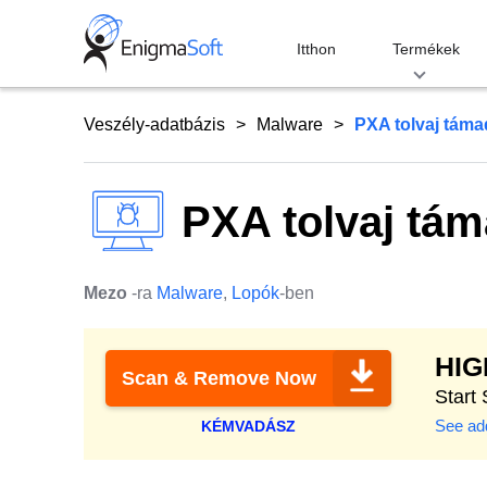
Skip
to
Itthon
Termékek
content
Veszély-adatbázis
Malware
PXA tolvaj tám
PXA tolvaj tá
Mezo
-ra
Malware
,
Lopók
-ben
HI
Scan & Remove Now
Start
See add
KÉMVADÁSZ