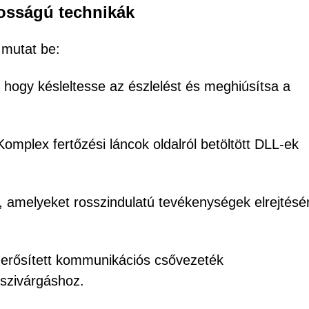
tosságú technikák
mutat be:
 hogy késleltesse az észlelést és meghiúsítsa a
Komplex fertőzési láncok oldalról betöltött DLL-ek
, amelyeket rosszindulatú tevékenységek elrejtésé
erősített kommunikációs csővezeték
szivárgáshoz.