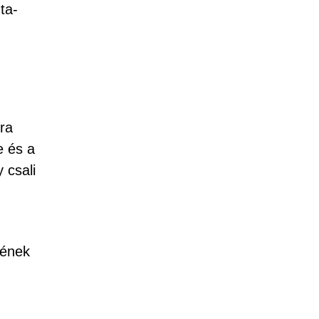
ta-
ra
e és a
 csali
sének