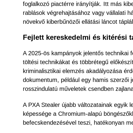
foglalkozó piactérre irányítják. Itt más k
rablások végrehajtásához vagy vállalati 
növekvő kiberbűnözői ellátási láncot táplá
Fejlett kereskedelmi és kitérési t
A 2025-ös kampányok jelentős technikai f
töltési technikákat és többrétegű előkészí
kriminalisztikai elemzés akadályozása ér
dokumentum, például egy hamis szerzői jo
rosszindulatú műveletek csendben zajlana
A PXA Stealer újabb változatainak egyik le
képessége a Chromium-alapú böngészőkbő
befecskendezésével teszi, hatékonyan meg