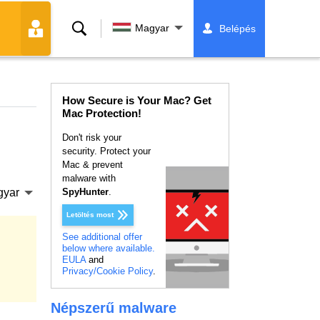
Keresés
Magyar
Belépés
How Secure is Your Mac? Get
Mac Protection!
Don't risk your
security. Protect your
Mac & prevent
malware with
gyar
SpyHunter
.
Letöltés most
See additional offer
below where available.
EULA
and
Privacy/Cookie Policy
.
Népszerű malware