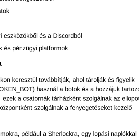
atok
i eszközökből és a Discordból
k és pénzügyi platformok
a
on keresztül továbbítják, ahol tárolják és figyelik
TOKEN_BOT) használ a botok és a hozzájuk tartoz
ezek a csatornák tárházként szolgálnak az ellopot
özpontként szolgálnak a fenyegetéseket kezelő
ormokra, például a Sherlockra, egy lopási naplókkal