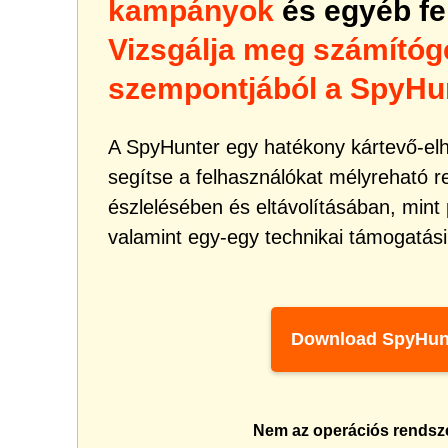
kampányok
és egyéb fe
Vizsgálja meg számítóg
szempontjából a SpyHun
A SpyHunter egy hatékony kártevő-elhá
segítse a felhasználókat mélyreható 
észlelésében és eltávolításában, mint
valamint egy-egy technikai támogatási 
Download SpyHun
Nem az operációs rendsz