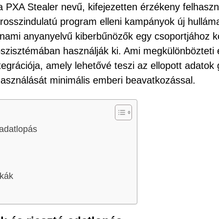
a PXA Stealer nevű, kifejezetten érzékeny felhaszn
 rosszindulatú program elleni kampányok új hullám
ietnami anyanyelvű kiberbűnözők egy csoportjához kö
ökoszisztémában használják ki. Ami megkülönbözteti 
egrációja, amely lehetővé teszi az ellopott adatok
lhasználását minimális emberi beavatkozással.
 adatlopás
ikák