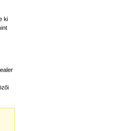
 ki
int
ealer
özői