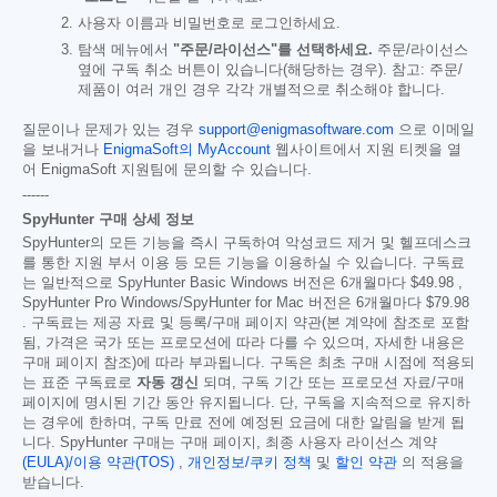
사용자 이름과 비밀번호로 로그인하세요.
탐색 메뉴에서
"주문/라이선스"를 선택하세요.
주문/라이선스
옆에 구독 취소 버튼이 있습니다(해당하는 경우). 참고: 주문/
제품이 여러 개인 경우 각각 개별적으로 취소해야 합니다.
질문이나 문제가 있는 경우
support@enigmasoftware.com
으로 이메일
을 보내거나
EnigmaSoft의 MyAccount
웹사이트에서 지원 티켓을 열
어 EnigmaSoft 지원팀에 문의할 수 있습니다.
------
SpyHunter 구매 상세 정보
SpyHunter의 모든 기능을 즉시 구독하여 악성코드 제거 및 헬프데스크
를 통한 지원 부서 이용 등 모든 기능을 이용하실 수 있습니다. 구독료
는 일반적으로 SpyHunter Basic Windows 버전은 6개월마다
$49.98
,
SpyHunter Pro Windows/SpyHunter for Mac 버전은 6개월마다
$79.98
. 구독료는 제공 자료 및 등록/구매 페이지 약관(본 계약에 참조로 포함
됨, 가격은 국가 또는 프로모션에 따라 다를 수 있으며, 자세한 내용은
구매 페이지 참조)에 따라 부과됩니다. 구독은 최초 구매 시점에 적용되
는 표준 구독료로
자동 갱신
되며, 구독 기간 또는 프로모션 자료/구매
페이지에 명시된 기간 동안 유지됩니다. 단, 구독을 지속적으로 유지하
는 경우에 한하며, 구독 만료 전에 예정된 요금에 대한 알림을 받게 됩
니다. SpyHunter 구매는 구매 페이지, 최종 사용자 라이선스 계약
(EULA)/이용 약관(TOS)
,
개인정보/쿠키 정책
및
할인 약관
의 적용을
받습니다.