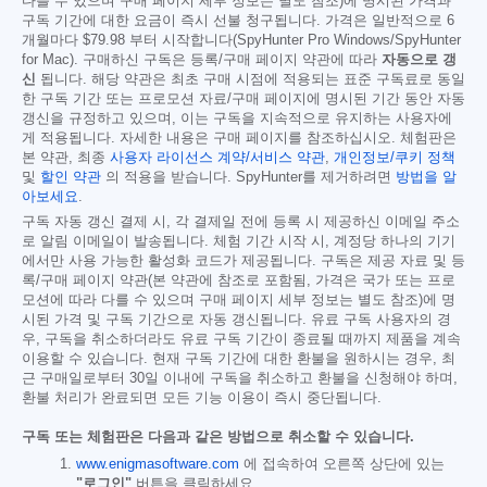
다를 수 있으며 구매 페이지 세부 정보는 별도 참조)에 명시된 가격과
구독 기간에 대한 요금이 즉시 선불 청구됩니다. 가격은 일반적으로 6
개월마다
$79.98
부터 시작합니다(SpyHunter Pro Windows/SpyHunter
for Mac). 구매하신 구독은 등록/구매 페이지 약관에 따라
자동으로 갱
신
됩니다. 해당 약관은 최초 구매 시점에 적용되는 표준 구독료로 동일
한 구독 기간 또는 프로모션 자료/구매 페이지에 명시된 기간 동안 자동
갱신을 규정하고 있으며, 이는 구독을 지속적으로 유지하는 사용자에
게 적용됩니다. 자세한 내용은 구매 페이지를 참조하십시오. 체험판은
본 약관, 최종
사용자 라이선스 계약/서비스 약관
,
개인정보/쿠키 정책
및
할인 약관
의 적용을 받습니다. SpyHunter를 제거하려면
방법을 알
아보세요
.
구독 자동 갱신 결제 시, 각 결제일 전에 등록 시 제공하신 이메일 주소
로 알림 이메일이 발송됩니다. 체험 기간 시작 시, 계정당 하나의 기기
에서만 사용 가능한 활성화 코드가 제공됩니다. 구독은 제공 자료 및 등
록/구매 페이지 약관(본 약관에 참조로 포함됨, 가격은 국가 또는 프로
모션에 따라 다를 수 있으며 구매 페이지 세부 정보는 별도 참조)에 명
시된 가격 및 구독 기간으로 자동 갱신됩니다. 유료 구독 사용자의 경
우, 구독을 취소하더라도 유료 구독 기간이 종료될 때까지 제품을 계속
이용할 수 있습니다. 현재 구독 기간에 대한 환불을 원하시는 경우, 최
근 구매일로부터 30일 이내에 구독을 취소하고 환불을 신청해야 하며,
환불 처리가 완료되면 모든 기능 이용이 즉시 중단됩니다.
구독 또는 체험판은 다음과 같은 방법으로 취소할 수 있습니다.
www.enigmasoftware.com
에 접속하여 오른쪽 상단에 있는
"로그인"
버튼을 클릭하세요.