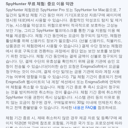
SpyHunter 무료 체험: 중요 이용 약관
SpyHunter 체험판은 SpyHunter Pro 또는 SpyHunter for Mac용으로, 7
일간의 일회성 체험 기간 동안 여러 기기(프로모션 자료/구매 페이지에
명시된 대로)에서 사용할 수 있습니다. 종합적인 악성코드 탐지 및 제거
기능, 시스템을 악성코드 위협으로부터 적극적으로 보호하는 고성능
보안 기능, 그리고 SpyHunter 헬프데스크를 통한 기술 지원팀 이용 혜
택을 제공합니다. 체험 기간 동안에는 요금이 청구되지 않지만, 체험판
활성화를 위해 신용카드 정보가 필요합니다. (선불 신용카드, 직불카드,
상품권은 이 체험판에서 사용할 수 없습니다.) 결제 수단 정보는 체험판
에서 유료 구독으로 전환하는 과정에서 중단 없는 보안 보호를 보장하
기 위한 것입니다. 체험 기간 동안에는 결제 금액이 선불로 청구되지 않
습니다. 단, 결제 수단의 유효성을 확인하기 위해 금융 기관에 승인 요
청이 전송될 수 있습니다(이러한 승인 요청은 EnigmaSoft에서 요금을
청구하는 것이 아니며, 결제 수단 및/또는 금융 기관에 따라 계정 사용
가능 여부에 영향을 미칠 수 있습니다). 7일 체험 기간이 종료되기 전에
EnigmaSoft 웹사이트의 '내 계정' 섹션에서 또는 EnigmaSoft에 연락하
여 체험을 취소할 수 있습니다. 체험 기간 종료 후 즉시 요금이 청구되
는 것을 방지하려면 취소하는 것이 좋습니다. 체험 기간 중에 취소하면
SpyHunter 이용 권한이 즉시 상실됩니다. 시스템 관리 등의 이유로 원
치 않는 요금이 청구된 경우, 구매일로부터 30일 이내에 언제든지 취소
하고 전액 환불받을 수 있습니다. 자세한
내용은 FAQ를
참조하세요.
체험 기간 종료 시, 제때 취소하지 않은 경우 제공 자료 및 등록/구매 페
이지 약관(본 약관에 참조로 포함됨, 가격은 국가 또는 프로모션에 따라