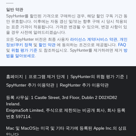
------
일반 약관
SpyHunter를 할인된 가격으로 구매하신 경우, 해당 할인 구독 기간 동
안 유효합니다. 이후에는 자동 갱신 및/또는 향후 구매 시 당시 적용되
는 표준 가격이 적용됩니다. 가격은 변경될 수 있으며, 변경 사항이 있
을 경우 사전에 알려드리겠습니다.
모든 SpyHunter 버전은 최종 사용자
라이선스 계약/서비스 약관
,
개인
정보/쿠키 정책
및
할인 약관
에 동의하는 조건으로 제공됩니다.
FAQ
및
위협 평가 기준
도 참조하십시오. SpyHunter를 제거하려면 제거
방
법을 알아보세요
.
홈페이지
프로그램 제거 단계
SpyHunter의 위협 평가 기준
SpyHunter 추가 이용약관
RegHunter 추가 이용약관
등록 사무실: 1 Castle Street, 3rd Floor, Dublin 2 D02XD82
Ireland.
EnigmaSoft Limited, 주식으로 제한되는 비공개 회사, 회사 등록
번호 597114.
Mac 및 MacOS는 미국 및 기타 국가에 등록된 Apple Inc.의 상표
입니다.