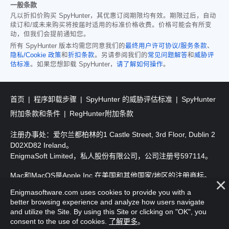
一般条款
凡以折扣价购买 SpyHunter，其优惠订阅期限均有效。期限过后，自动
续订和/或未来购买将按届时适用的标准价格收费。价格可能会有所变
动，但我们会提前通知您。
所有 SpyHunter 版本均需您同意我们的
最终用户许可协议/服务条款
、
隐私/Cookie 政策
和
折扣条款
。另请参阅我们的
常见问题解答
和
威胁评
估标准
。如果您想卸载 SpyHunter，
请了解如何操作
。
首页
程序卸载步骤
SpyHunter 的威胁评估标准
SpyHunter
附加条款和条件
RegHunter附加条款
注册办事处：爱尔兰都柏林的1 Castle Street, 3rd Floor, Dublin 2
D02XD82 Ireland。
EnigmaSoft Limited，私人股份有限公司，公司注册号597114。
Mac和MacOS是Apple Inc.在美国和其他国家/地区的注册商标。
Enigmasoftware.com uses cookies to provide you with a
版权所有2016-
2026
。EnigmaSoft Ltd. 保留所有权利。
better browsing experience and analyze how users navigate
and utilize the Site. By using this Site or clicking on "OK", you
consent to the use of cookies.
了解更多
。