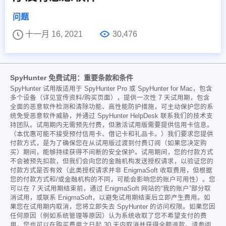
问题
十一月 16, 2021
30,476
SpyHunter 免费试用：重要条款和条件
SpyHunter 试用版适用于 SpyHunter Pro 或 SpyHunter for Mac，包含
多个设备（详见宣传资料/购买页面），提供一次性 7 天试用期，包含
全面的恶意软件检测和清除功能、高性能防护措施，可主动保护您的系
统免受恶意软件威胁，并通过 SpyHunter HelpDesk 联系我们的技术支
持团队。试用期内无需预先付费，但激活试用版需要提供信用卡信息。
（本优惠可能不接受预付信用卡、借记卡和礼品卡。）我们要求您提供
付款方式，是为了确保您在从试用版过渡到付费订阅（如果您决定购
买）期间，能够持续获得不间断的安全保护。试用期间，您的付款方式
不会被预先扣款，但我们会向您的金融机构发送授权请求，以验证您的
付款方式是否有效（此类授权请求并非 EnigmaSoft 收取费用，但根据
您的付款方式和/或金融机构的不同，可能会影响您的账户可用性）。您
可以在 7 天试用期结束前，通过 EnigmaSoft 网站的“我的账户”部分取
消试用，或联系 EnigmaSoft，以避免试用期结束后立即产生费用。如
果您在试用期内取消，您将立即失去 SpyHunter 的访问权限。如果您因
任何原因（例如系统管理等原因）认为系统收取了您不希望支付的费
用，您也可以在购买费用之日起 30 天内取消并获得全额退款。请参阅