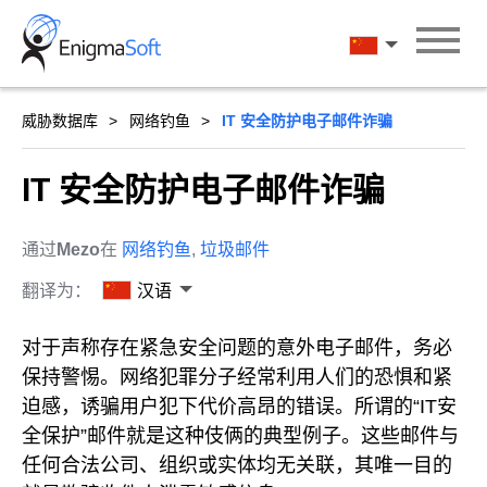
Skip
to
汉语
content
威胁数据库
网络钓鱼
IT 安全防护电子邮件诈骗
IT 安全防护电子邮件诈骗
通过
Mezo
在
网络钓鱼
,
垃圾邮件
翻译为：
汉语
对于声称存在紧急安全问题的意外电子邮件，务必
保持警惕。网络犯罪分子经常利用人们的恐惧和紧
迫感，诱骗用户犯下代价高昂的错误。所谓的“IT安
全保护”邮件就是这种伎俩的典型例子。这些邮件与
任何合法公司、组织或实体均无关联，其唯一目的