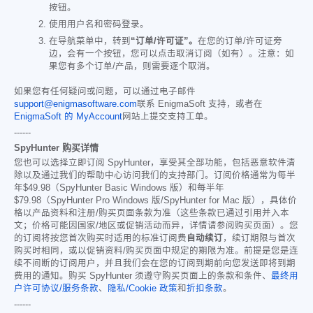
按钮。
使用用户名和密码登录。
在导航菜单中，转到
“订单/许可证”。
在您的订单/许可证旁
边，会有一个按钮，您可以点击取消订阅（如有）。注意：如
果您有多个订单/产品，则需要逐个取消。
如果您有任何疑问或问题，可以通过电子邮件
support@enigmasoftware.com
联系 EnigmaSoft 支持，或者在
EnigmaSoft 的 MyAccount
网站上提交支持工单。
------
SpyHunter 购买详情
您也可以选择立即订阅 SpyHunter，享受其全部功能，包括恶意软件清
除以及通过我们的帮助中心访问我们的支持部门。订阅价格通常为每半
年
$49.98
（SpyHunter Basic Windows 版）和每半年
$79.98
（SpyHunter Pro Windows 版/SpyHunter for Mac 版），具体价
格以产品资料和注册/购买页面条款为准（这些条款已通过引用并入本
文；价格可能因国家/地区或促销活动而异，详情请参阅购买页面）。您
的订阅将按您首次购买时适用的标准订阅费
自动续订
，续订期限与首次
购买时相同，或以促销资料/购买页面中规定的期限为准。前提是您是连
续不间断的订阅用户，并且我们会在您的订阅到期前向您发送即将到期
费用的通知。购买 SpyHunter 须遵守购买页面上的条款和条件、
最终用
户许可协议/服务条款
、
隐私/Cookie 政策
和
折扣条款
。
------