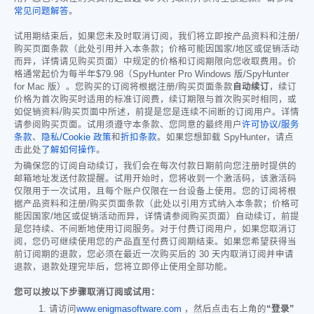
常见问题解答
。
试用期结束后，如果您未及时取消订阅，我们将立即按产品资料和注册/
购买页面条款（此处引用并入本条款；价格可能因国家/地区或促销活动
而异，详情请见购买页面）中规定的价格和订阅期限向您收取费用。价
格通常起价为每半年
$79.98
（SpyHunter Pro Windows 版/SpyHunter
for Mac 版）。您购买的订阅将根据注册/购买页面条款
自动续订
，续订
价格为首次购买时适用的标准订阅费，续订期限与首次购买时相同，或
如促销资料/购买页面中所述，前提是您是连续不间断的订阅用户。详情
请参阅购买页面。试用须遵守本条款、您同意的最终用户
许可协议/服务
条款
、
隐私/Cookie 政策
和
折扣条款
。如果您想卸载 SpyHunter，请点
击此处
了解如何操作
。
为确保您的订阅自动续订，我们会在每次付款日期前向您注册时提供的
邮箱地址发送付款提醒。试用开始时，您将收到一个激活码，该激活码
仅限用于一次试用，且每个账户仅限在一台设备上使用。您的订阅将根
据产品资料和注册/购买页面条款（此处以引用方式纳入本条款；价格可
能因国家/地区或促销活动而异，详情请参阅购买页面）自动续订，前提
是您持续、不间断地使用订阅服务。对于付费订阅用户，如果您取消订
阅，您仍可继续使用您的产品直至付费订阅期结束。如果您希望获得当
前订阅期的退款，您必须在最近一次购买后的 30 天内取消订阅并申请
退款，退款处理完毕后，您将立即停止使用全部功能。
您可以按以下步骤取消订阅或试用：
请访问
www.enigmasoftware.com
，然后点击右上角的
“登录”