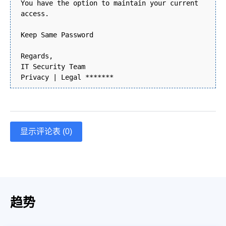
You have the option to maintain your current
access.
Keep Same Password
Regards,
IT Security Team
Privacy | Legal *******
显示评论表 (0)
趋势