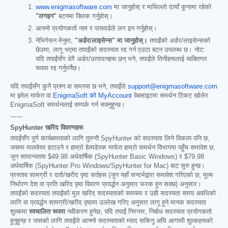
www.enigmasoftware.com
मा जानुहोस् र माथिल्लो दायाँ कुनामा रहेको
"लगइन"
बटनमा क्लिक गर्नुहोस्।
आफ्नो प्रयोगकर्ता नाम र पासवर्डले लग इन गर्नुहोस्।
नेभिगेसन मेनुमा,
"अर्डर/लाइसेन्स" मा जानुहोस्।
तपाईंको अर्डर/लाइसेन्सको
छेउमा, लागू भएमा तपाईंको सदस्यता रद्द गर्न एउटा बटन उपलब्ध छ। नोट:
यदि तपाईंसँग धेरै अर्डर/उत्पादनहरू छन् भने, तपाईंले तिनीहरूलाई व्यक्तिगत
रूपमा रद्द गर्नुपर्नेछ।
यदि तपाईंसँग कुनै प्रश्न वा समस्या छ भने, तपाईंले
support@enigmasoftware.com
मा इमेल मार्फत वा
EnigmaSoft को MyAccount
वेबसाइटमा समर्थन टिकट खोलेर
EnigmaSoft समर्थनलाई सम्पर्क गर्न सक्नुहुन्छ।
------
SpyHunter खरिद विवरणहरू
तपाईंसँग पूर्ण कार्यक्षमताको लागि तुरुन्तै SpyHunter को सदस्यता लिने विकल्प पनि छ,
जसमा मालवेयर हटाउने र हाम्रो हेल्पडेस्क मार्फत हाम्रो समर्थन विभागमा पहुँच समावेश छ,
जुन सामान्यतया
$49.98
अर्धवार्षिक (SpyHunter Basic Windows) र
$79.98
अर्धवार्षिक (SpyHunter Pro Windows/SpyHunter for Mac) बाट सुरु हुन्छ।
प्रस्ताव सामग्री र दर्ता/खरीद पृष्ठ सर्तहरू (जुन यहाँ सन्दर्भद्वारा समावेश गरिएको छ; मूल्य
निर्धारण देश वा प्रति खरिद पृष्ठ विवरण प्रवर्द्धन अनुसार फरक हुन सक्छ) अनुसार।
तपाईंको सदस्यता तपाईंको मूल खरिद सदस्यताको समयमा र उही सदस्यता समय अवधिको
लागि वा प्रवर्द्धन सामग्री/खरीद पृष्ठमा उल्लेख गरिए अनुसार लागू हुने मानक सदस्यता
शुल्कमा
स्वचालित रूपमा
नवीकरण हुनेछ, यदि तपाईं निरन्तर, निर्बाध सदस्यता प्रयोगकर्ता
हुनुहुन्छ र जसको लागि तपाईंले आफ्नो सदस्यताको म्याद सकिनु अघि आगामी शुल्कहरूको