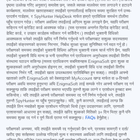
पृष्ठमा उल्लेख गरिए अनुसार) समावेश छन्, जसले व्यापक मालवेयर पत्ता लगाउने र हटाउने
कार्यक्षमता, मालवेयर खतराहरूबाट तपाईंको प्रणालीलाई सक्रिय रूपमा सुरक्षित गर्न उच्च-
प्रदर्शन गार्डहरू, र SpyHunter HelpDesk मार्फत हाम्रो प्राविधिक समर्थन टोलीमा
पहुँच प्रदान गर्दछ। परीक्षण अवधिमा तपाईंलाई अग्रिम शुल्क लगाइने छैन, यद्यपि परीक्षण
सक्रिय गर्न क्रेडिट कार्ड आवश्यक पर्दछ। (यस प्रस्ताव अन्तर्गत प्रिपेड क्रेडिट कार्ड,
डेबिट कार्ड, र उपहार कार्डहरू स्वीकार गर्न सकिँदैन।) तपाईंको भुक्तानी विधिको
आवश्यकता भनेको तपाईंले खरिद गर्ने निर्णय गर्नुभयो भने परीक्षणबाट सशुल्क सदस्यतामा
तपाईंको संक्रमणको क्रममा निरन्तर, निर्बाध सुरक्षा सुरक्षा सुनिश्चित गर्न मद्दत गर्नु हो।
परीक्षणको समयमा तपाईंको भुक्तानी विधिमा अग्रिम भुक्तानी रकम चार्ज गरिने छैन, यद्यपि
तपाईंको भुक्तानी विधि मान्य छ भनी प्रमाणित गर्न प्राधिकरण अनुरोधहरू तपाईंको वित्तीय
संस्थामा पठाउन सकिन्छ (त्यस्ता प्राधिकरण सबमिशनहरू EnigmaSoft द्वारा शुल्क वा
शुल्कहरूको लागि अनुरोधहरू होइनन् तर, तपाईंको भुक्तानी विधि र/वा तपाईंको वित्तीय
संस्थामा निर्भर गर्दै, तपाईंको खाता उपलब्धतामा प्रतिबिम्बित हुन सक्छ)। तपाईंले आफ्नो
खाताको लागि EnigmaSoft को वेबसाइटको MyAccount खण्ड मार्फत वा ७-दिनको
परीक्षण अवधि समाप्त हुनुभन्दा अघि EnigmaSoft लाई सम्पर्क गरेर आफ्नो परीक्षण रद्द गर्न
सक्नुहुन्छ ताकि तपाईंको परीक्षण समाप्त भएपछि तुरुन्तै शुल्क लाग्ने र प्रशोधन हुनबाट बच्न
सकियोस्। यदि तपाईंले आफ्नो परीक्षणको समयमा रद्द गर्ने निर्णय गर्नुभयो भने, तपाईंले
तुरुन्तै SpyHunter मा पहुँच गुमाउनुहुनेछ। यदि, कुनै कारणले, तपाईंलाई लाग्छ कि
तपाईंले लिन नचाहेको शुल्क प्रशोधन गरिएको थियो (जुन उदाहरणका लागि, प्रणाली
प्रशासनको आधारमा हुन सक्छ), तपाईंले खरिद शुल्कको मितिको ३० दिन भित्र कुनै पनि
समयमा शुल्क रद्द गर्न र पूर्ण फिर्ता प्राप्त गर्न सक्नुहुन्छ।
FAQs
हेर्नुहोस्।
परीक्षणको अन्त्यमा, यदि तपाईंले समयमै रद्द गर्नुभएको छैन भने, प्रस्ताव सामग्री र दर्ता/
खरीद पृष्ठ सर्तहरूमा उल्लेख गरिएको मूल्य र सदस्यता अवधिको लागि तपाईंलाई तुरुन्तै