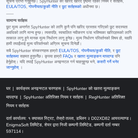
सूचना प्राप्त गर्नुहुनेछ। SpyHunter को खरिद खरिद पृष्ठमा रहेका नियम र सर्तहरू,
EULA/TOS
,
गोपनीयता/कुकी नीति
र
छुट सर्तहरूको
अधीनमा छ।
------
सामान्य सर्तहरू
छुट मूल्य अन्तर्गत SpyHunter को लागि कुनै पनि खरिद प्रस्ताव गरिएको छुट सदस्यता
अवधिको लागि मान्य हुन्छ। त्यसपछि, स्वचालित नवीकरण र/वा भविष्यका खरिदहरूको लागि
तत्काल लागू हुने मानक मूल्य निर्धारण लागू हुनेछ। मूल्य निर्धारण परिवर्तनको विषय हो, यद्यपि
हामी तपाईंलाई मूल्य परिवर्तनको अग्रिम सूचना दिनेछौं।
सबै SpyHunter संस्करणहरू हाम्रो
EULA/TOS
,
गोपनीयता/कुकी नीति
, र
छुट
सर्तहरूमा
सहमत हुनुपर्नेछ। कृपया हाम्रो
FAQs
र
खतरा मूल्याङ्कन मापदण्ड
पनि
हेर्नुहोस्। यदि तपाईं SpyHunter अनइन्स्टल गर्न चाहनुहुन्छ भने,
कसरी गर्ने भनेर
जान्नुहोस्
।
घर
कार्यक्रम अनइन्स्टल चरणहरू
SpyHunter को खतरा मूल्याङ्कन
मापदण्ड
SpyHunter अतिरिक्त नियम र सर्तहरू
RegHunter अतिरिक्त
नियम र सर्तहरू
दर्ता कार्यालय: १ क्यासल स्ट्रिट, तेस्रो तल्ला, डब्लिन २ D02XD82 आयरल्याण्ड।
EnigmaSoft लिमिटेड, शेयर द्वारा निजी कम्पनी लिमिटेड, कम्पनी दर्ता नम्बर
597114।