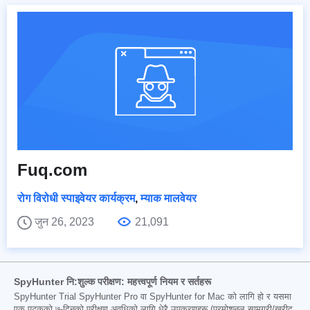
Fuq.com
रोग विरोधी स्पाइवेयर कार्यक्रम
,
म्याक मालवेयर
जुन 26, 2023
21,091
SpyHunter नि:शुल्क परीक्षण: महत्त्वपूर्ण नियम र सर्तहरू
SpyHunter Trial SpyHunter Pro वा SpyHunter for Mac को लागि हो र यसमा
एक पटकको ७-दिनको परीक्षण अवधिको लागि धेरै उपकरणहरू (प्रमोशनल सामग्री/खरीद