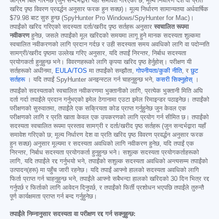
अग्रिम बिल गरिनेछ (जुन सन्दर्भद्वारा यहाँ समावेश गरिएको छ; मूल्य निर्धारण देश वा प्रति
खरिद पृष्ठ विवरण प्रवर्द्धन अनुसार फरक हुन सक्छ)। मूल्य निर्धारण सामान्यतया अर्धवार्षिक
$79.98
बाट सुरु हुन्छ (SpyHunter Pro Windows/SpyHunter for Mac)।
तपाईंको खरिद गरिएको सदस्यता दर्ता/खरीद पृष्ठ सर्तहरू अनुसार
स्वचालित रूपमा
नवीकरण
हुनेछ, जसले तपाईंको मूल खरिदको समयमा लागू हुने मानक सदस्यता शुल्कमा
स्वचालित नवीकरणको लागि प्रदान गर्दछ र उही सदस्यता समय अवधिको लागि वा पदोन्नति
सामग्री/खरीद पृष्ठमा उल्लेख गरिए अनुसार, यदि तपाईं निरन्तर, निर्बाध सदस्यता
प्रयोगकर्ता हुनुहुन्छ भने। विवरणहरूको लागि कृपया खरिद पृष्ठ हेर्नुहोस्। परीक्षण यी
सर्तहरूको अधीनमा,
EULA/TOS
मा तपाईंको सम्झौता,
गोपनीयता/कुकी नीति
, र
छुट
सर्तहरू
। यदि तपाईं SpyHunter अनइन्स्टल गर्न चाहनुहुन्छ भने,
कसरी सिक्नुहोस्
।
तपाईंको सदस्यताको स्वचालित नवीकरणमा भुक्तानीको लागि, प्रत्येक भुक्तानी मिति अघि
दर्ता गर्दा तपाईंले प्रदान गर्नुभएको इमेल ठेगानामा एउटा इमेल रिमाइन्डर पठाइनेछ। तपाईंको
परीक्षणको सुरुवातमा, तपाईंले एक सक्रियता कोड प्राप्त गर्नुहुनेछ जुन केवल एक
परीक्षणको लागि र प्रति खाता केवल एक उपकरणको लागि प्रयोग गर्न सीमित छ। तपाईंको
सदस्यता स्वचालित रूपमा प्रस्ताव सामग्री र दर्ता/खरीद पृष्ठ सर्तहरू (जुन सन्दर्भद्वारा यहाँ
समावेश गरिएको छ; मूल्य निर्धारण देश वा प्रति खरिद पृष्ठ विवरण प्रवर्द्धन अनुसार फरक
हुन सक्छ) अनुसार मूल्यमा र सदस्यता अवधिको लागि नवीकरण हुनेछ, यदि तपाईं एक
निरन्तर, निर्बाध सदस्यता प्रयोगकर्ता हुनुहुन्छ भने। सशुल्क सदस्यता प्रयोगकर्ताहरूको
लागि, यदि तपाईंले रद्द गर्नुभयो भने, तपाईंको सशुल्क सदस्यता अवधिको अन्त्यसम्म तपाईंको
उत्पादन(हरू) मा पहुँच जारी रहनेछ। यदि तपाईं आफ्नो हालको सदस्यता अवधिको लागि
फिर्ता प्राप्त गर्न चाहनुहुन्छ भने, तपाईंले आफ्नो सबैभन्दा हालको खरिदको 30 दिन भित्र रद्द
गर्नुपर्छ र फिर्ताको लागि आवेदन दिनुपर्छ, र तपाईंको फिर्ती प्रशोधन भएपछि तपाईंले तुरुन्तै
पूर्ण कार्यक्षमता प्राप्त गर्न बन्द गर्नुहुनेछ।
तपाईंले निम्नानुसार सदस्यता वा परीक्षण रद्द गर्न सक्नुहुन्छ: