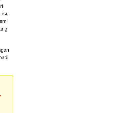
ri
-isu
asmi
ang
ngan
badi
T