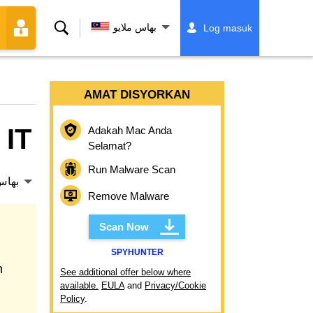
Cari
بهاس ملايو
Log masuk
AMAT DISYORKAN
 IT
Adakah Mac Anda
Selamat?
Run Malware Scan
بهاس
Remove Malware
Scan Now
SPYHUNTER
n
See additional offer below where
available.
EULA
and
Privacy/Cookie
Policy
.