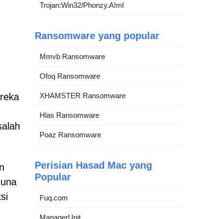
Trojan:Win32/Phonzy.A!ml
Ransomware yang popular
Mmvb Ransomware
Ofoq Ransomware
ereka
XHAMSTER Ransomware
Hlas Ransomware
salah
Poaz Ransomware
Perisian Hasad Mac yang
n
Popular
guna
si
Fuq.com
ManagerUnit