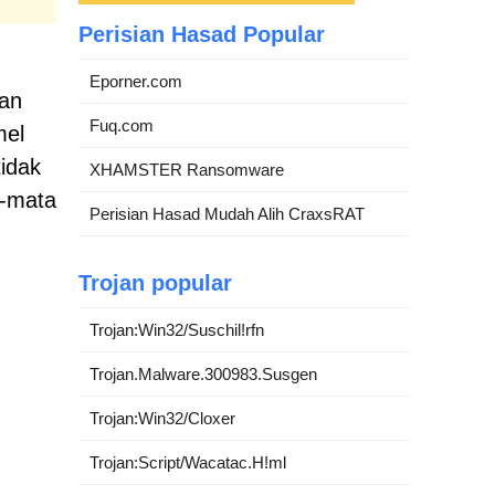
Perisian Hasad Popular
Eporner.com
dan
Fuq.com
mel
tidak
XHAMSTER Ransomware
a-mata
Perisian Hasad Mudah Alih CraxsRAT
Trojan popular
Trojan:Win32/Suschil!rfn
Trojan.Malware.300983.Susgen
Trojan:Win32/Cloxer
Trojan:Script/Wacatac.H!ml