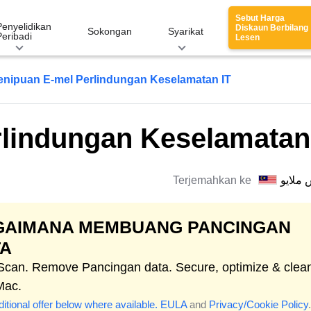
Sebut Harga
Penyelidikan
Diskaun Berbilang
Sokongan
Syarikat
Peribadi
Lesen
enipuan E-mel Perlindungan Keselamatan IT
lindungan Keselamatan
Terjemahkan ke
 ملايو
GAIMANA MEMBUANG PANCINGAN
TA
 Scan. Remove Pancingan data. Secure, optimize & clea
Mac.
itional offer below where available.
EULA
and
Privacy/Cookie Policy
.