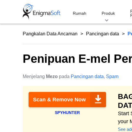
Skip
to
Rumah
Produk
content
Pangkalan Data Ancaman
Pancingan data
P
Penipuan E-mel Per
Menjelang
Mezo
pada
Pancingan data
,
Spam
BA
Scan & Remove Now
DA
SPYHUNTER
Start
your 
See add