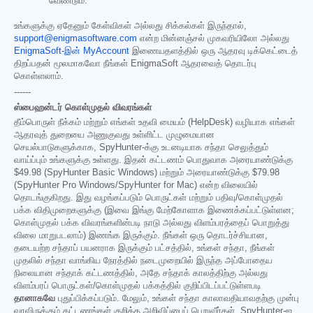
வேண்டும்.
உங்களுக்கு ஏதேனும் கேள்விகள் அல்லது சிக்கல்கள் இருந்தால்,
support@enigmasoftware.com
என்ற மின்னஞ்சல் முகவரியிலோ அல்லது
EnigmaSoft-இன் MyAccount
இணையதளத்தில் ஒரு ஆதரவு டிக்கெட்டைத்
திறப்பதன் மூலமாகவோ நீங்கள் EnigmaSoft ஆதரவைத் தொடர்பு
கொள்ளலாம்.
------
ஸ்பைஹன்டர் கொள்முதல் விவரங்கள்
தீம்பொருள் நீக்கம் மற்றும் எங்கள் உதவி மையம் (HelpDesk) வழியாக எங்கள்
ஆதரவுத் துறையை அணுகுவது உள்ளிட்ட முழுமையான
செயல்பாடுகளுக்காக, SpyHunter-க்கு உடனடியாக சந்தா செலுத்தும்
வாய்ப்பும் உங்களுக்கு உள்ளது. இதன் கட்டணம் பொதுவாக அரையாண்டுக்கு
$49.98
(SpyHunter Basic Windows) மற்றும் அரையாண்டுக்கு
$79.98
(SpyHunter Pro Windows/SpyHunter for Mac) என்ற விலையில்
தொடங்குகிறது. இது வழங்கப்படும் பொருட்கள் மற்றும் பதிவு/கொள்முதல்
பக்க விதிமுறைகளுக்கு (இவை இங்கு மேற்கோளாக இணைக்கப்பட்டுள்ளன;
கொள்முதல் பக்க விவரங்களின்படி நாடு அல்லது விளம்பரத்தைப் பொறுத்து
விலை மாறுபடலாம்) இணங்க இருக்கும். நீங்கள் ஒரு தொடர்ச்சியான,
தடையற்ற சந்தாப் பயனராக இருக்கும் பட்சத்தில், உங்கள் சந்தா, நீங்கள்
முதலில் சந்தா வாங்கிய நேரத்தில் நடைமுறையில் இருந்த அப்போதைய
நிலையான சந்தாக் கட்டணத்தில், அதே சந்தாக் காலத்திற்கு அல்லது
விளம்பரப் பொருட்கள்/கொள்முதல் பக்கத்தில் குறிப்பிடப்பட்டுள்ளபடி
தானாகவே
புதுப்பிக்கப்படும். மேலும், உங்கள் சந்தா காலாவதியாவதற்கு முன்பு
வரவிருக்கும் கட்டணங்கள் குறித்த அறிவிப்பைப் பெறுவீர்கள். SpyHunter-ஐ