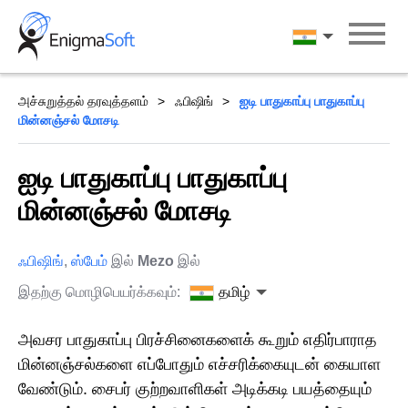
Skip
to
தமிழ்
content
அச்சுறுத்தல் தரவுத்தளம்
ஃபிஷிங்
ஐடி பாதுகாப்பு பாதுகாப்பு
மின்னஞ்சல் மோசடி
ஐடி பாதுகாப்பு பாதுகாப்பு
மின்னஞ்சல் மோசடி
ஃபிஷிங்
,
ஸ்பேம்
இல்
Mezo
இல்
இதற்கு மொழிபெயர்க்கவும்:
தமிழ்
அவசர பாதுகாப்பு பிரச்சினைகளைக் கூறும் எதிர்பாராத
மின்னஞ்சல்களை எப்போதும் எச்சரிக்கையுடன் கையாள
வேண்டும். சைபர் குற்றவாளிகள் அடிக்கடி பயத்தையும்