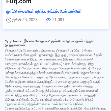
Fuq.com
முரட்டு ஸ்பைவேர் எதிர்ப்பு திட்டம்
,
மேக் மால்வேர்
ஜூன் 26, 2023
21,091
SpyHunter இலவச சோதனை: முக்கிய விதிமுறைகள் மற்றும்
நிபந்தனைகள்
ஸ்பைஹன்டர் சோதனைப் பதிப்பானது, ஸ்பைஹன்டர் ப்ரோ அல்லது
மேக்கிற்கான ஸ்பைஹன்டருக்கானது. இது ஒரு முறை மட்டுமேயான 7-நாள்
சோதனைக் காலத்திற்கு, பல சாதனங்களை (விளம்பரப் பொருட்கள்/
வாங்குதல் பக்கத்தில் குறிப்பிடப்பட்டுள்ளபடி) உள்ளடக்கியுள்ளது. இது
விரிவான தீம்பொருள் கண்டறிதல் மற்றும் அகற்றும் செயல்பாடு, தீம்பொருள்
அச்சுறுத்தல்களிலிருந்து உங்கள் கணினியைத் தீவிரமாகப் பாதுகாக்க உயர்
செயல்திறன் கொண்ட பாதுகாப்பு அமைப்புகள், மற்றும் ஸ்பைஹன்டர் ஹெல்ப்
டெஸ்க் வழியாக எங்கள் தொழில்நுட்ப ஆதரவுக் குழுவை அணுகும் வசதி
ஆகியவற்றை வழங்குகிறது. சோதனைக் காலத்தில் உங்களிடமிருந்து
முன்பணமாகக் கட்டணம் வசூலிக்கப்படாது, இருப்பினும் சோதனையைச்
செயல்படுத்த ஒரு கிரெடிட் கார்டு தேவைப்படும். (முன்பணம் செலுத்திய
கிரெடிட் கார்டுகள், டெபிட் கார்டுகள் மற்றும் பரிசு அட்டைகள் இந்தச்
சலுகையின் கீழ் ஏற்றுக்கொள்ளப்படாமல் போகலாம்.) நீங்கள்
சோதனையிலிருந்து கட்டணச் சந்தாவிற்கு மாறும் பட்சத்தில், தொடர்ச்சியான,