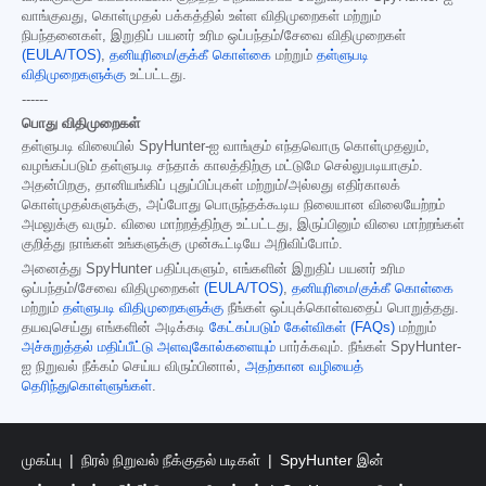
வாங்குவது, கொள்முதல் பக்கத்தில் உள்ள விதிமுறைகள் மற்றும்
நிபந்தனைகள், இறுதிப் பயனர் உரிம ஒப்பந்தம்/சேவை விதிமுறைகள்
(EULA/TOS)
,
தனியுரிமை/குக்கீ கொள்கை
மற்றும்
தள்ளுபடி
விதிமுறைகளுக்கு
உட்பட்டது.
------
பொது விதிமுறைகள்
தள்ளுபடி விலையில் SpyHunter-ஐ வாங்கும் எந்தவொரு கொள்முதலும்,
வழங்கப்படும் தள்ளுபடி சந்தாக் காலத்திற்கு மட்டுமே செல்லுபடியாகும்.
அதன்பிறகு, தானியங்கிப் புதுப்பிப்புகள் மற்றும்/அல்லது எதிர்காலக்
கொள்முதல்களுக்கு, அப்போது பொருந்தக்கூடிய நிலையான விலையேற்றம்
அமலுக்கு வரும். விலை மாற்றத்திற்கு உட்பட்டது, இருப்பினும் விலை மாற்றங்கள்
குறித்து நாங்கள் உங்களுக்கு முன்கூட்டியே அறிவிப்போம்.
அனைத்து SpyHunter பதிப்புகளும், எங்களின் இறுதிப் பயனர் உரிம
ஒப்பந்தம்/சேவை விதிமுறைகள்
(EULA/TOS)
,
தனியுரிமை/குக்கீ கொள்கை
மற்றும்
தள்ளுபடி விதிமுறைகளுக்கு
நீங்கள் ஒப்புக்கொள்வதைப் பொறுத்தது.
தயவுசெய்து எங்களின் அடிக்கடி
கேட்கப்படும் கேள்விகள் (FAQs)
மற்றும்
அச்சுறுத்தல் மதிப்பீட்டு அளவுகோல்களையும்
பார்க்கவும். நீங்கள் SpyHunter-
ஐ நிறுவல் நீக்கம் செய்ய விரும்பினால்,
அதற்கான வழியைத்
தெரிந்துகொள்ளுங்கள்
.
முகப்பு
நிரல் நிறுவல் நீக்குதல் படிகள்
SpyHunter இன்