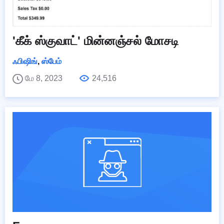
'கீக் ஸ்குவாட்' மின்னஞ்சல் மோசடி
ஃபிஷிங்
,
ஸ்பேம்
மே 8, 2023
24,516