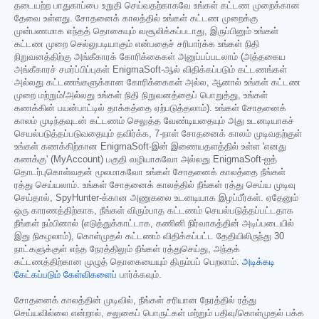
தடையற்ற பாதுகாப்பை உறுதி செய்வதற்காகவே உங்கள் கட்டண முறைக்கான
தேவை உள்ளது. சோதனைக் காலத்தில் உங்கள் கட்டண முறைக்கு
முன்பணமாக எந்தத் தொகையும் வசூலிக்கப்படாது, இருப்பினும் உங்கள்
கட்டண முறை செல்லுபடியாகும் என்பதைச் சரிபார்க்க உங்கள் நிதி
நிறுவனத்திற்கு அங்கீகாரக் கோரிக்கைகள் அனுப்பப்படலாம் (அத்தகைய
அங்கீகாரச் சமர்ப்பிப்புகள் EnigmaSoft-ஆல் விதிக்கப்படும் கட்டணங்கள்
அல்லது கட்டணங்களுக்கான கோரிக்கைகள் அல்ல, ஆனால் உங்கள் கட்டண
முறை மற்றும்/அல்லது உங்கள் நிதி நிறுவனத்தைப் பொறுத்து, உங்கள்
கணக்கின் பயன்பாட்டில் தாக்கத்தை ஏற்படுத்தலாம்). உங்கள் சோதனைக்
காலம் முடிந்தவுடன் கட்டணம் செலுத்த வேண்டியதையும் அது உடனடியாகச்
செயல்படுத்தப்படுவதையும் தவிர்க்க, 7-நாள் சோதனைக் காலம் முடிவதற்குள்
உங்கள் கணக்கிற்கான EnigmaSoft-இன் இணையதளத்தில் உள்ள 'எனது
கணக்கு' (MyAccount) பகுதி வழியாகவோ அல்லது EnigmaSoft-ஐத்
தொடர்புகொள்வதன் மூலமாகவோ உங்கள் சோதனைக் காலத்தை நீங்கள்
ரத்து செய்யலாம். உங்கள் சோதனைக் காலத்தில் நீங்கள் ரத்து செய்ய முடிவு
செய்தால், SpyHunter-க்கான அணுகலை உடனடியாக இழப்பீர்கள். ஏதேனும்
ஒரு காரணத்திற்காக, நீங்கள் விரும்பாத கட்டணம் செயல்படுத்தப்பட்டதாக
நீங்கள் நம்பினால் (எடுத்துக்காட்டாக, கணினி நிர்வாகத்தின் அடிப்படையில்
இது நிகழலாம்), கொள்முதல் கட்டணம் விதிக்கப்பட்ட தேதியிலிருந்து 30
நாட்களுக்குள் எந்த நேரத்திலும் நீங்கள் ரத்துசெய்து, அந்தக்
கட்டணத்திற்கான முழுத் தொகையையும் திரும்பப் பெறலாம்.
அடிக்கடி
கேட்கப்படும் கேள்விகளைப்
பார்க்கவும்.
சோதனைக் காலத்தின் முடிவில், நீங்கள் சரியான நேரத்தில் ரத்து
செய்யவில்லை என்றால், சலுகைப் பொருட்கள் மற்றும் பதிவு/கொள்முதல் பக்க