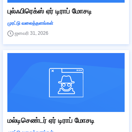
புல்ஃபிரெக்ஸ் ஏர் டிராப் மோசடி
முரட்டு வலைத்தளங்கள்
ஜனவரி 31, 2026
மல்டிசெண்டர் ஏர் டிராப் மோசடி