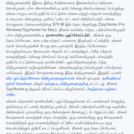
விதிமுறைகளில் (இவை இங்கு மேற்கோளாக இணைக்கப்பட்டுள்ளன;
கொள்முதல் பக்க விவரங்களின்படி நாடு அல்லது விளம்பரத்தைப் பொறுத்து
விலை மாறுபடலாம்) குறிப்பிடப்பட்டுள்ள விலை மற்றும் சந்தாக் காலத்திற்கு
உடனடியாக உங்களுக்கு முன்கூட்டியே கட்டணம் விதிக்கப்படும். விலை
பொதுவாக அரையாண்டுக்கு
$79.98
இல் தொடங்குகிறது (SpyHunter Pro
Windows/SpyHunter for Mac). நீங்கள் வாங்கிய சந்தா, பதிவு/கொள்முதல்
பக்க விதிமுறைகளின்படி
தானாகவே புதுப்பிக்கப்படும்
. நீங்கள் ஒரு
தொடர்ச்சியான, தடையற்ற சந்தாப் பயனராக இருக்கும் பட்சத்தில், உங்கள்
அசல் கொள்முதலின் போது நடைமுறையில் இருந்த அப்போதைய
பொருந்தக்கூடிய நிலையான சந்தாக் கட்டணத்திலும், அதே சந்தாக்
காலத்திற்கும் அல்லது விளம்பரப் பொருட்கள்/கொள்முதல் பக்கத்தில்
குறிப்பிடப்பட்டுள்ளபடியும் தானியங்கிப் புதுப்பித்தல்களுக்கு அந்த
விதிமுறைகள் வழிவகுக்கின்றன. விவரங்களுக்கு கொள்முதல் பக்கத்தைப்
பார்க்கவும். இந்தச் சோதனையானது இந்த விதிமுறைகள், இறுதிப் பயனர்
உரிம ஒப்பந்தம்/சேவை விதிமுறைகளுக்கான
உங்கள் ஒப்புதல்,
தனியுரிமை/
குக்கீ கொள்கை
மற்றும்
தள்ளுபடி விதிமுறைகளுக்கு
உட்பட்டது. நீங்கள்
SpyHunter-ஐ நிறுவல் நீக்கம் செய்ய விரும்பினால்,
அதற்கான வழியை
அறிக
.
உங்கள் சந்தாவின் தானியங்கிப் புதுப்பித்தலுக்கான கட்டணத்தைச் செலுத்த,
ஒவ்வொரு கட்டணத் தேதிக்கு முன்பும், நீங்கள் பதிவுசெய்யும்போது வழங்கிய
மின்னஞ்சல் முகவரிக்கு ஒரு மின்னஞ்சல் நினைவூட்டல் அனுப்பப்படும். உங்கள்
சோதனைக் காலத்தின் தொடக்கத்தில், ஒரு கணக்கிற்கு ஒரு சோதனைக்
காலத்திற்கும் ஒரு சாதனத்திற்கும் மட்டுமே பயன்படுத்தக்கூடிய ஒரு
செயல்படுத்தும் குறியீட்டைப் பெறுவீர்கள். நீங்கள் ஒரு தொடர்ச்சியான,
தடையற்ற சந்தாப் பயனராக இருக்கும் பட்சத்தில், வழங்கப்படும் பொருட்கள்