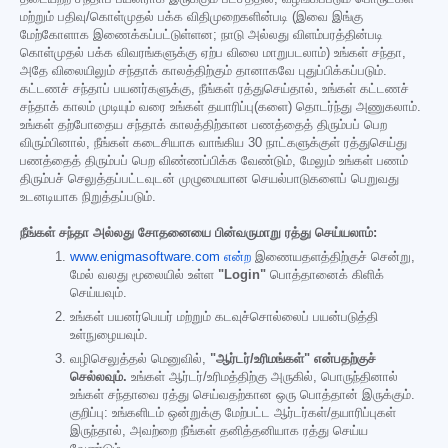
மற்றும் பதிவு/கொள்முதல் பக்க விதிமுறைகளின்படி (இவை இங்கு
மேற்கோளாக இணைக்கப்பட்டுள்ளன; நாடு அல்லது விளம்பரத்தின்படி
கொள்முதல் பக்க விவரங்களுக்கு ஏற்ப விலை மாறுபடலாம்) உங்கள் சந்தா,
அதே விலையிலும் சந்தாக் காலத்திற்கும் தானாகவே புதுப்பிக்கப்படும்.
கட்டணச் சந்தாப் பயனர்களுக்கு, நீங்கள் ரத்துசெய்தால், உங்கள் கட்டணச்
சந்தாக் காலம் முடியும் வரை உங்கள் தயாரிப்பு(களை) தொடர்ந்து அணுகலாம்.
உங்கள் தற்போதைய சந்தாக் காலத்திற்கான பணத்தைத் திரும்பப் பெற
விரும்பினால், நீங்கள் கடைசியாக வாங்கிய 30 நாட்களுக்குள் ரத்துசெய்து
பணத்தைத் திரும்பப் பெற விண்ணப்பிக்க வேண்டும், மேலும் உங்கள் பணம்
திரும்பச் செலுத்தப்பட்டவுடன் முழுமையான செயல்பாடுகளைப் பெறுவது
உடனடியாக நிறுத்தப்படும்.
நீங்கள் சந்தா அல்லது சோதனையை பின்வருமாறு ரத்து செய்யலாம்:
www.enigmasoftware.com என்ற
இணையதளத்திற்குச் சென்று,
மேல் வலது மூலையில் உள்ள
"Login"
பொத்தானைக் கிளிக்
செய்யவும்.
உங்கள் பயனர்பெயர் மற்றும் கடவுச்சொல்லைப் பயன்படுத்தி
உள்நுழையவும்.
வழிசெலுத்தல் மெனுவில்,
"ஆர்டர்/உரிமங்கள்" என்பதற்குச்
செல்லவும்.
உங்கள் ஆர்டர்/உரிமத்திற்கு அருகில், பொருந்தினால்
உங்கள் சந்தாவை ரத்து செய்வதற்கான ஒரு பொத்தான் இருக்கும்.
குறிப்பு: உங்களிடம் ஒன்றுக்கு மேற்பட்ட ஆர்டர்கள்/தயாரிப்புகள்
இருந்தால், அவற்றை நீங்கள் தனித்தனியாக ரத்து செய்ய