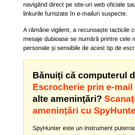
navigând direct pe site-uri web oficiale sa
linkurile furnizate în e-mailuri suspecte.
A rămâne vigilent, a recunoaște tacticile 
mesaje dubioase se numără printre cele mai
personale și sensibile de acest tip de esc
Bănuiți că computerul dv
Escrocherie prin e-mail p
alte amenințări?
Scanaț
amenințări cu SpyHunte
SpyHunter este un instrument puternic