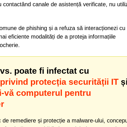
u contactând canale de asistență verificate, nu util
comune de phishing și a refuza să interacționezi cu
 eficiente modalități de a proteja informațiile
rocherie.
s. poate fi infectat cu
rivind protecția securității IT
ș
i-vă computerul pentru
r
 de remediere și protecție a malware-ului, concep