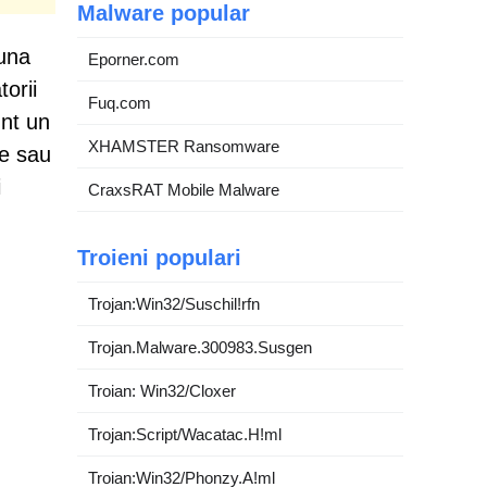
Malware popular
auna
Eporner.com
torii
Fuq.com
unt un
XHAMSTER Ransomware
ie sau
i
CraxsRAT Mobile Malware
Troieni populari
Trojan:Win32/Suschil!rfn
Trojan.Malware.300983.Susgen
Troian: Win32/Cloxer
Trojan:Script/Wacatac.H!ml
Troian:Win32/Phonzy.A!ml