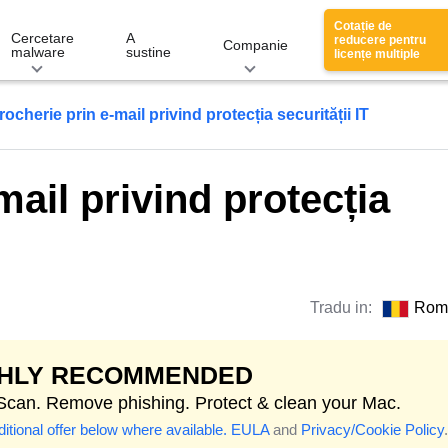
Cotație de
Cercetare
A
reducere pentru
Companie
malware
sustine
licențe multiple
ocherie prin e-mail privind protecția securității IT
mail privind protecția
Tradu in:
Rom
GHLY RECOMMENDED
 Scan. Remove phishing. Protect & clean your Mac.
itional offer below where available.
EULA
and
Privacy/Cookie Policy
.