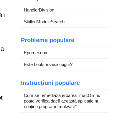
HandlerDivision
li
SkilledModuleSearch
Probleme populare
ea
Eporner.com
Este Lookmovie.io sigur?
Instrucțiuni populare
Cum se remediază eroarea „macOS nu
ot
poate verifica dacă această aplicație nu
conține programe malware”