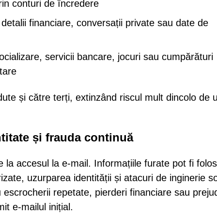
in conturi de încredere
etalii financiare, conversații private sau date de
cializare, servicii bancare, jocuri sau cumpărături
tare
ute și către terți, extinzând riscul mult dincolo de 
titate și frauda continuă
a accesul la e-mail. Informațiile furate pot fi folos
rizate, uzurparea identității și atacuri de inginerie s
 escrocherii repetate, pierderi financiare sau prejud
t e-mailul inițial.