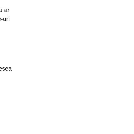
u ar
-uri
desea