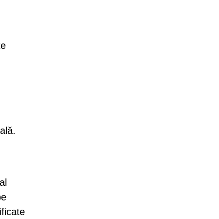
te
ală.
al
pe
ificate