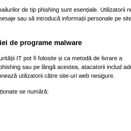
urilor de tip phishing sunt esențiale. Utilizatorii n
mesaje sau să introducă informații personale pe site
ției de programe malware
ității IT pot fi folosite și ca metodă de livrare a
 phishing sau pe lângă acestea, atacatorii includ a
ează utilizatorii către site-uri web nesigure.
enționate se numără: