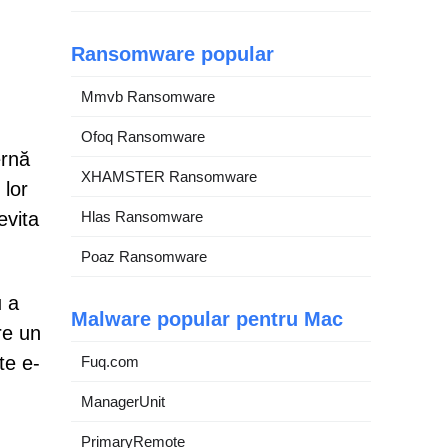
Ransomware popular
Mmvb Ransomware
Ofoq Ransomware
ernă
XHAMSTER Ransomware
 lor
evita
Hlas Ransomware
Poaz Ransomware
u a
Malware popular pentru Mac
re un
te e-
Fuq.com
ManagerUnit
PrimaryRemote