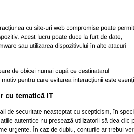
racțiunea cu site-uri web compromise poate permi
ozitiv. Acest lucru poate duce la furt de date,
mware sau utilizarea dispozitivului în alte atacuri
pare de obicei numai după ce destinatarul
motiv pentru care evitarea interacțiunii este esenți
r cu tematică IT
mail de securitate neașteptat cu scepticism, în speci
ațiile autentice nu presează utilizatorii să dea clic 
eme urgente. În caz de dubiu, conturile ar trebui ver