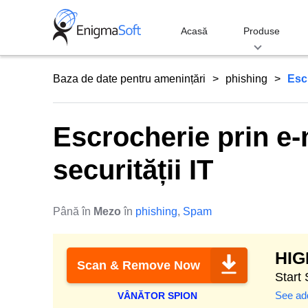
Skip
to
Acasă
Produse
content
Baza de date pentru amenințări
phishing
Escr
Escrocherie prin e-
securității IT
Până în
Mezo
în
phishing
,
Spam
HI
Scan & Remove Now
Start
See add
VÂNĂTOR SPION