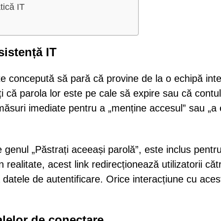
tică IT
sistență IT
ste concepută să pară că provine de la o echipă int
ți că parola lor este pe cale să expire sau că contul
 măsuri imediate pentru a „menține accesul” sau „a 
e genul „Păstrați aceeași parolă”, este inclus pentr
realitate, acest link redirecționează utilizatorii căt
 datele de autentificare. Orice interacțiune cu aces
alelor de conectare