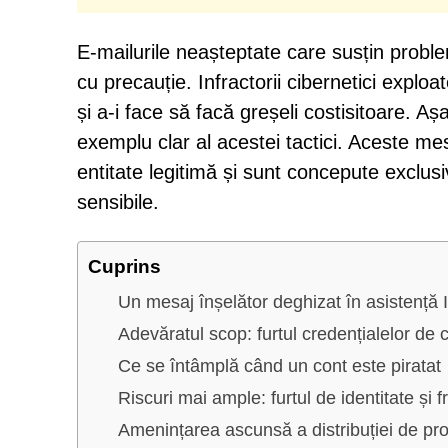
E-mailurile neașteptate care susțin proble
cu precauție. Infractorii cibernetici exploat
și a-i face să facă greșeli costisitoare. Aș
exemplu clar al acestei tactici. Aceste m
entitate legitimă și sunt concepute exclusi
sensibile.
Cuprins
Un mesaj înșelător deghizat în asistență 
Adevăratul scop: furtul credențialelor de
Ce se întâmplă când un cont este piratat
Riscuri mai ample: furtul de identitate și 
Amenințarea ascunsă a distribuției de p