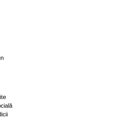
un
ite
ocială
icii