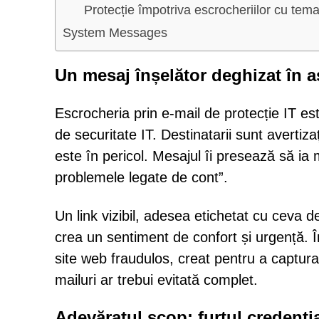
Protecție împotriva escrocheriilor cu tema
System Messages
Un mesaj înșelător deghizat în a
Escrocheria prin e-mail de protecție IT e
de securitate IT. Destinatarii sunt avertiza
este în pericol. Mesajul îi presează să ia
problemele legate de cont”.
Un link vizibil, adesea etichetat cu ceva d
crea un sentiment de confort și urgență. În 
site web fraudulos, creat pentru a captura
mailuri ar trebui evitată complet.
Adevăratul scop: furtul credenți