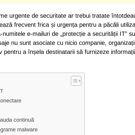
me urgente de securitate ar trebui tratate întotde
ează frecvent frica și urgența pentru a păcăli utiliza
a-numitele e-mailuri de „protecție a securității IT” s
esaje nu sunt asociate cu nicio companie, organizaț
v pentru a înșela destinatarii să furnizeze informați
IT
 conectare
frauda continuă
rograme malware