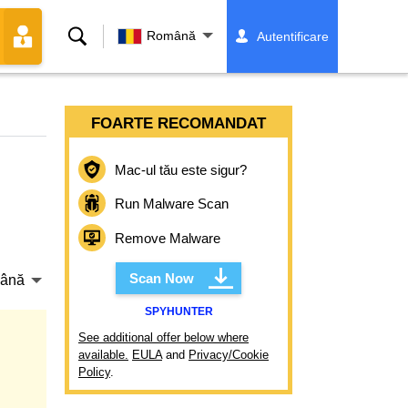
Căutare
Română
Autentificare
FOARTE RECOMANDAT
Mac-ul tău este sigur?
Run Malware Scan
Remove Malware
Scan Now
ână
SPYHUNTER
See additional offer below where
available.
EULA
and
Privacy/Cookie
Policy
.