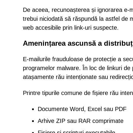
De aceea, recunoașterea și ignorarea e-mail
trebui niciodată să răspundă la astfel de 
web accesibile prin link-uri suspecte.
Amenințarea ascunsă a distribu
E-mailurile frauduloase de protecție a secur
programelor malware. În loc de linkuri de
atașamente rău intenționate sau redirecțion
Printre tipurile comune de fișiere rău int
Documente Word, Excel sau PDF
Arhive ZIP sau RAR comprimate
Fișiere și scripturi executabile