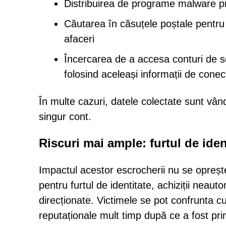
Distribuirea de programe malware pr
Căutarea în căsuțele poștale pentru d
afaceri
Încercarea de a accesa conturi de so
folosind aceleași informații de conec
În multe cazuri, datele colectate sunt vând
singur cont.
Riscuri mai ample: furtul de iden
Impactul acestor escrocherii nu se oprește l
pentru furtul de identitate, achiziții neauto
direcționate. Victimele se pot confrunta cu
reputaționale mult timp după ce a fost primi