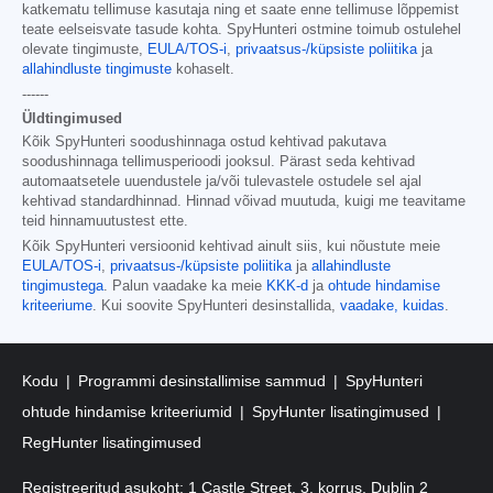
katkematu tellimuse kasutaja ning et saate enne tellimuse lõppemist
teate eelseisvate tasude kohta. SpyHunteri ostmine toimub ostulehel
olevate tingimuste,
EULA/TOS-i
,
privaatsus-/küpsiste poliitika
ja
allahindluste tingimuste
kohaselt.
------
Üldtingimused
Kõik SpyHunteri soodushinnaga ostud kehtivad pakutava
soodushinnaga tellimusperioodi jooksul. Pärast seda kehtivad
automaatsetele uuendustele ja/või tulevastele ostudele sel ajal
kehtivad standardhinnad. Hinnad võivad muutuda, kuigi me teavitame
teid hinnamuutustest ette.
Kõik SpyHunteri versioonid kehtivad ainult siis, kui nõustute meie
EULA/TOS-i
,
privaatsus-/küpsiste poliitika
ja
allahindluste
tingimustega
. Palun vaadake ka meie
KKK-d
ja
ohtude hindamise
kriteeriume
. Kui soovite SpyHunteri desinstallida,
vaadake, kuidas
.
Kodu
Programmi desinstallimise sammud
SpyHunteri
ohtude hindamise kriteeriumid
SpyHunter lisatingimused
RegHunter lisatingimused
Registreeritud asukoht: 1 Castle Street, 3. korrus, Dublin 2