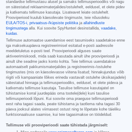
standardse tellimustasu alusel ja samaks tellimusperioodiks või nagu
on sätestatud reklaamimaterjalides/ostulehelt, eeldusel, et olete pidev
ja katkematu tellimuse kasutaja. Lisateavet leiate ostulehelt.
Prooviperiood kuulub käesolevate tingimuste, teie nõusoleku
EULA/TOS-i,
privaatsus-/küpsiste poliitika
ja
allahindluste
tingimustega
alla. Kui soovite SpyHunteri desinstallida,
vaadake,
kuidas
.
Tellimuse automaatse uuendamise eest tasumiseks saadetakse enne
iga maksekuupäeva registreerimisel esitatud e-posti aadressile
meeldetuletus e-posti teel. Prooviperioodi alguses saate
aktiveerimiskoodi, mida saab kasutada ainult ühe prooviperioodi ja
ainult ühe seadme jaoks konto kohta. Teie tellimus uuendatakse
automaatselt pakkumismaterjalides ja registreerimis-/ostulehe
tingimustes (mis on käesolevasse viitena lisatud; hinnakujundus võib
riigiti või kampaaniate lõikes erineda vastavalt ostulehe üksikasjadele)
sätestatud hinnaga ja tellimusperioodiks, eeldusel, et olete pideva ja
katkematu tellimuse kasutaja. Tasulise tellimuse kasutajatel on
tühistamise korral juurdepääs oma tootele(dele) kuni tasulise
tellimusperioodi lõpuni. Kui soovite oma praeguse tellimusperioodi
eest raha tagasi saada, peate tühistama ja taotlema raha tagasi 30
päeva jooksul alates viimasest ostust ning te lõpetate kohe täieliku
funktsionaalsuse saamise, kui teie tagasimakse on töödeldud.
Tellimuse või prooviperioodi saate tühistada järgmiselt: