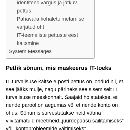
identiteedivargus ja jätkuv
pettus
Pahavara kohaletoimetamise
varjatud oht
IT-teemaliste pettuste eest
kaitsmine
System Messages
Petlik sõnum, mis maskeerus IT-toeks
IT-turvalisuse kaitse e-posti pettus on loodud nii, et
see jääks mulje, nagu pärineks see sisemiselt IT-
turvalisuse meeskonnalt. Saajaid hoiatatakse, et
nende parool on aegumas või et nende konto on
ohus. Sõnumis survestatakse neid võtma
viivitamatuid meetmeid „juurdepääsu säilitamiseks”
või „kontoprobleemide vältimiseks”.