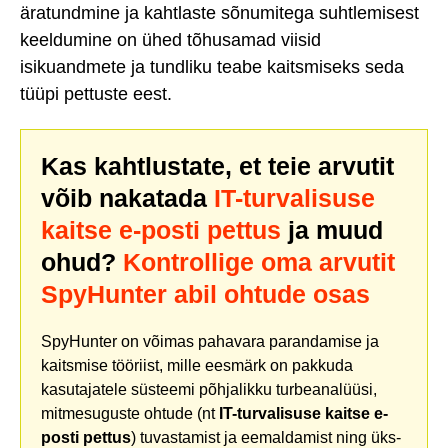
äratundmine ja kahtlaste sõnumitega suhtlemisest
keeldumine on ühed tõhusamad viisid
isikuandmete ja tundliku teabe kaitsmiseks seda
tüüpi pettuste eest.
Kas kahtlustate, et teie arvutit
võib nakatada
IT-turvalisuse
kaitse e-posti pettus
ja muud
ohud?
Kontrollige oma arvutit
SpyHunter abil ohtude osas
SpyHunter on võimas pahavara parandamise ja
kaitsmise tööriist, mille eesmärk on pakkuda
kasutajatele süsteemi põhjalikku turbeanalüüsi,
mitmesuguste ohtude (nt
IT-turvalisuse kaitse e-
posti pettus
) tuvastamist ja eemaldamist ning üks-