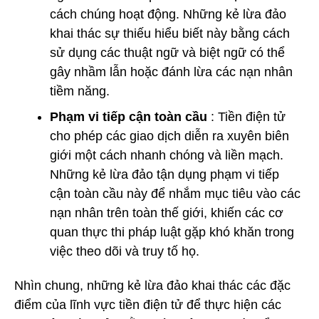
cách chúng hoạt động. Những kẻ lừa đảo
khai thác sự thiếu hiểu biết này bằng cách
sử dụng các thuật ngữ và biệt ngữ có thể
gây nhầm lẫn hoặc đánh lừa các nạn nhân
tiềm năng.
Phạm vi tiếp cận toàn cầu
: Tiền điện tử
cho phép các giao dịch diễn ra xuyên biên
giới một cách nhanh chóng và liền mạch.
Những kẻ lừa đảo tận dụng phạm vi tiếp
cận toàn cầu này để nhắm mục tiêu vào các
nạn nhân trên toàn thế giới, khiến các cơ
quan thực thi pháp luật gặp khó khăn trong
việc theo dõi và truy tố họ.
Nhìn chung, những kẻ lừa đảo khai thác các đặc
điểm của lĩnh vực tiền điện tử để thực hiện các