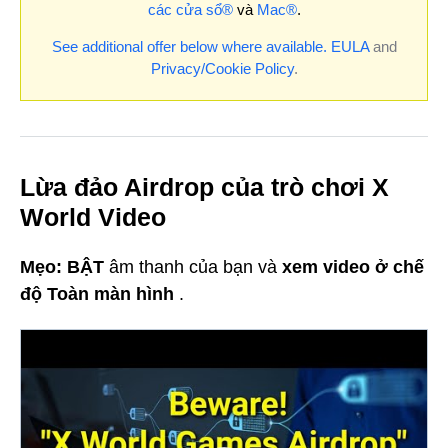
các cửa sổ®
và
Mac®
.
See additional offer below where available.
EULA
and
Privacy/Cookie Policy
.
Lừa đảo Airdrop của trò chơi X
World Video
Mẹo:
BẬT
âm thanh của bạn và
xem video ở chế
độ Toàn màn hình
.