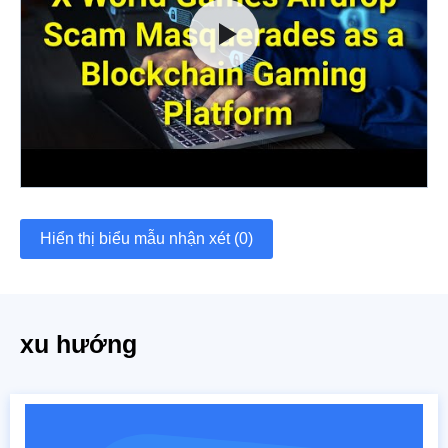
Hiển thị biểu mẫu nhận xét (0)
xu hướng