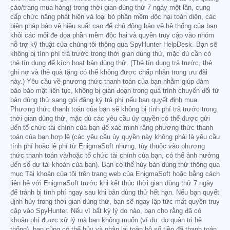
cáo/trang mua hàng) trong thời gian dùng thử 7 ngày một lần, cung
cấp chức năng phát hiện và loại bỏ phần mềm độc hại toàn diện, các
biện pháp bảo vệ hiệu suất cao để chủ động bảo vệ hệ thống của bạn
khỏi các mối đe dọa phần mềm độc hại và quyền truy cập vào nhóm
hỗ trợ kỹ thuật của chúng tôi thông qua SpyHunter HelpDesk. Bạn sẽ
không bị tính phí trả trước trong thời gian dùng thử, mặc dù cần có
thẻ tín dụng để kích hoạt bản dùng thử. (Thẻ tín dụng trả trước, thẻ
ghi nợ và thẻ quà tặng có thể không được chấp nhận trong ưu đãi
này.) Yêu cầu về phương thức thanh toán của bạn nhằm giúp đảm
bảo bảo mật liên tục, không bị gián đoạn trong quá trình chuyển đổi từ
bản dùng thử sang gói đăng ký trả phí nếu bạn quyết định mua.
Phương thức thanh toán của bạn sẽ không bị tính phí trả trước trong
thời gian dùng thử, mặc dù các yêu cầu ủy quyền có thể được gửi
đến tổ chức tài chính của bạn để xác minh rằng phương thức thanh
toán của bạn hợp lệ (các yêu cầu ủy quyền này không phải là yêu cầu
tính phí hoặc lệ phí từ EnigmaSoft nhưng, tùy thuộc vào phương
thức thanh toán và/hoặc tổ chức tài chính của bạn, có thể ảnh hưởng
đến số dư tài khoản của bạn). Bạn có thể hủy bản dùng thử thông qua
mục Tài khoản của tôi trên trang web của EnigmaSoft hoặc bằng cách
liên hệ với EnigmaSoft trước khi kết thúc thời gian dùng thử 7 ngày
để tránh bị tính phí ngay sau khi bản dùng thử hết hạn. Nếu bạn quyết
định hủy trong thời gian dùng thử, bạn sẽ ngay lập tức mất quyền truy
cập vào SpyHunter. Nếu vì bất kỳ lý do nào, bạn cho rằng đã có
khoản phí được xử lý mà bạn không muốn (ví dụ: do quản trị hệ
thống), bạn cũng có thể hủy và nhận lại toàn bộ số tiền đã thanh toán