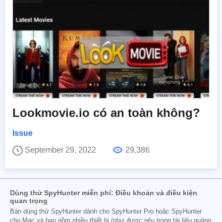
Lookmovie.io có an toàn không?
Issue
September 29, 2022
29,386
Dùng thử SpyHunter miễn phí: Điều khoản và điều kiện
quan trọng
Bản dùng thử SpyHunter dành cho SpyHunter Pro hoặc SpyHunter
cho Mac và bao gồm nhiều thiết bị (như được nêu trong tài liệu quảng