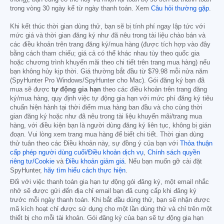
trong vòng 30 ngày kể từ ngày thanh toán. Xem
Câu hỏi thường gặp
.
Khi kết thúc thời gian dùng thử, bạn sẽ bị tính phí ngay lập tức với
mức giá và thời gian đăng ký như đã nêu trong tài liệu chào bán và
các điều khoản trên trang đăng ký/mua hàng (được tích hợp vào đây
bằng cách tham chiếu; giá cả có thể khác nhau tùy theo quốc gia
hoặc chương trình khuyến mãi theo chi tiết trên trang mua hàng) nếu
bạn không hủy kịp thời. Giá thường bắt đầu từ
$79.98
mỗi nửa năm
(SpyHunter Pro Windows/SpyHunter cho Mac). Gói đăng ký bạn đã
mua sẽ được
tự động gia hạn
theo các điều khoản trên trang đăng
ký/mua hàng, quy định việc tự động gia hạn với mức phí đăng ký tiêu
chuẩn hiện hành tại thời điểm mua hàng ban đầu và cho cùng thời
gian đăng ký hoặc như đã nêu trong tài liệu khuyến mãi/trang mua
hàng, với điều kiện bạn là người dùng đăng ký liên tục, không bị gián
đoạn. Vui lòng xem trang mua hàng để biết chi tiết. Thời gian dùng
thử tuân theo các Điều khoản này, sự đồng ý của bạn với
Thỏa thuận
cấp phép người dùng cuối/Điều khoản dịch vụ
,
Chính sách quyền
riêng tư/Cookie
và
Điều khoản giảm giá
. Nếu bạn muốn gỡ cài đặt
SpyHunter,
hãy tìm hiểu cách thực hiện
.
Đối với việc thanh toán gia hạn tự động gói đăng ký, một email nhắc
nhở sẽ được gửi đến địa chỉ email bạn đã cung cấp khi đăng ký
trước mỗi ngày thanh toán. Khi bắt đầu dùng thử, bạn sẽ nhận được
mã kích hoạt chỉ được sử dụng cho một lần dùng thử và chỉ trên một
thiết bị cho mỗi tài khoản. Gói đăng ký của bạn sẽ tự động gia hạn