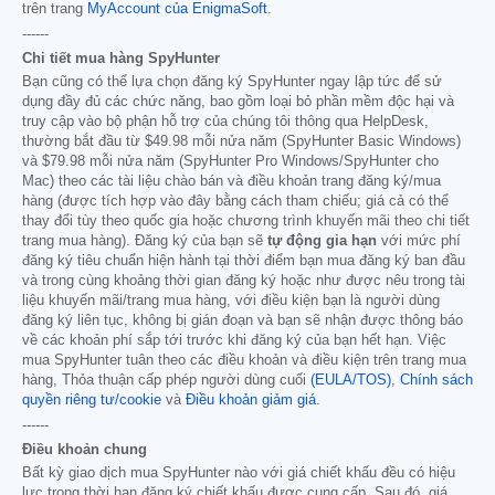
trên trang
MyAccount của EnigmaSoft
.
------
Chi tiết mua hàng SpyHunter
Bạn cũng có thể lựa chọn đăng ký SpyHunter ngay lập tức để sử
dụng đầy đủ các chức năng, bao gồm loại bỏ phần mềm độc hại và
truy cập vào bộ phận hỗ trợ của chúng tôi thông qua HelpDesk,
thường bắt đầu từ
$49.98
mỗi nửa năm (SpyHunter Basic Windows)
và
$79.98
mỗi nửa năm (SpyHunter Pro Windows/SpyHunter cho
Mac) theo các tài liệu chào bán và điều khoản trang đăng ký/mua
hàng (được tích hợp vào đây bằng cách tham chiếu; giá cả có thể
thay đổi tùy theo quốc gia hoặc chương trình khuyến mãi theo chi tiết
trang mua hàng). Đăng ký của bạn sẽ
tự động gia hạn
với mức phí
đăng ký tiêu chuẩn hiện hành tại thời điểm bạn mua đăng ký ban đầu
và trong cùng khoảng thời gian đăng ký hoặc như được nêu trong tài
liệu khuyến mãi/trang mua hàng, với điều kiện bạn là người dùng
đăng ký liên tục, không bị gián đoạn và bạn sẽ nhận được thông báo
về các khoản phí sắp tới trước khi đăng ký của bạn hết hạn. Việc
mua SpyHunter tuân theo các điều khoản và điều kiện trên trang mua
hàng, Thỏa thuận cấp phép người dùng cuối
(EULA/TOS)
,
Chính sách
quyền riêng tư/cookie
và
Điều khoản giảm giá
.
------
Điều khoản chung
Bất kỳ giao dịch mua SpyHunter nào với giá chiết khấu đều có hiệu
lực trong thời hạn đăng ký chiết khấu được cung cấp. Sau đó, giá