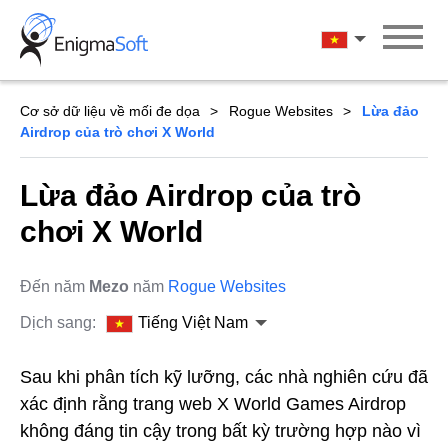
Skip
to
Tiếng Việt Na
content
Cơ sở dữ liệu về mối đe dọa
Rogue Websites
Lừa đảo
Airdrop của trò chơi X World
Lừa đảo Airdrop của trò
chơi X World
Đến năm
Mezo
năm
Rogue Websites
Dịch sang:
Tiếng Việt Nam
Sau khi phân tích kỹ lưỡng, các nhà nghiên cứu đã
xác định rằng trang web X World Games Airdrop
không đáng tin cậy trong bất kỳ trường hợp nào vì