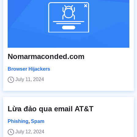
Nomarmaconded.com
Browser Hijackers
July 11, 2024
Lừa đảo qua email AT&T
Phishing
,
Spam
July 12, 2024