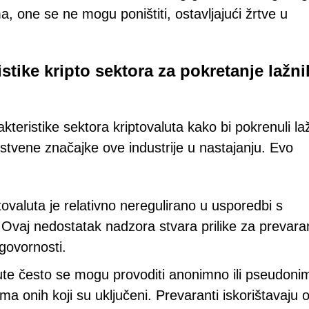
, one se ne mogu poništiti, ostavljajući žrtve u
istike kripto sektora za pokretanje lažni
rakteristike sektora kriptovaluta kako bi pokrenuli l
dinstvene značajke ove industrije u nastajanju. Evo
ptovaluta je relativno neregulirano u usporedbi s
a. Ovaj nedostatak nadzora stvara prilike za prevara
govornosti.
lute često se mogu provoditi anonimno ili pseudoni
ima onih koji su uključeni. Prevaranti iskorištavaju 