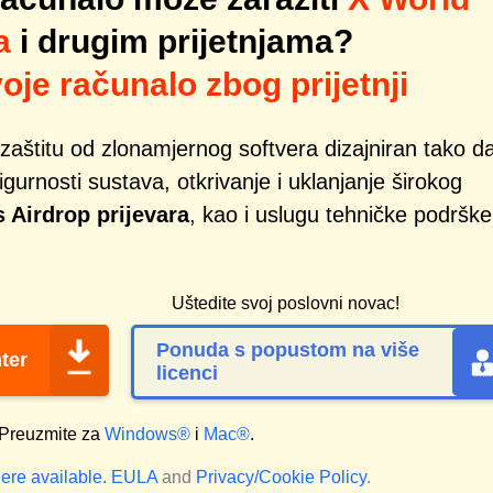
a
i drugim prijetnjama?
oje računalo zbog prijetnji
zaštitu od zlonamjernog softvera dizajniran tako d
gurnosti sustava, otkrivanje i uklanjanje širokog
Airdrop prijevara
, kao i uslugu tehničke podrške
Uštedite svoj poslovni novac!
Ponuda s popustom na više
ter
licenci
Preuzmite za
Windows®
i
Mac®
.
ere available.
EULA
and
Privacy/Cookie Policy
.