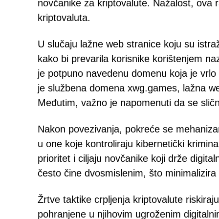
novčanike za kriptovalute. Nažalost, ova
kriptovaluta.
U slučaju lažne web stranice koju su istraži
kako bi prevarila korisnike korištenjem n
je potpuno navedenu domenu koja je vrlo 
je službena domena xwg.games, lažna web
Međutim, važno je napomenuti da se sličn
Nakon povezivanja, pokreće se mehanizam 
u one koje kontroliraju kibernetički kriminal
prioritet i ciljaju novčanike koji drže digi
često čine dvosmislenim, što minimalizir
Žrtve taktike crpljenja kriptovalute riskiraj
pohranjene u njihovim ugroženim digital