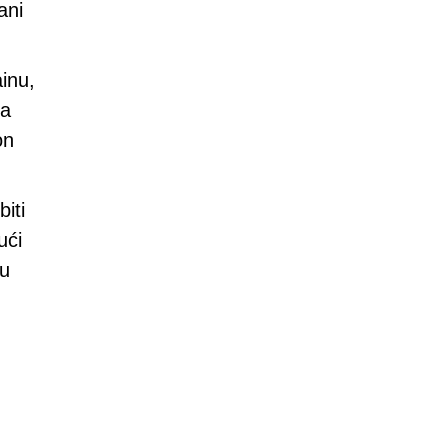
ani
inu,
da
on
iti
ući
 u