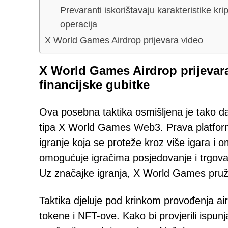
Prevaranti iskorištavaju karakteristike kri
operacija
X World Games Airdrop prijevara video
X World Games Airdrop prijevara
financijske gubitke
Ova posebna taktika osmišljena je tako da 
tipa X World Games Web3. Prava platfor
igranje koja se proteže kroz više igara i
omogućuje igračima posjedovanje i trgova
Uz značajke igranja, X World Games pruža
Taktika djeluje pod krinkom provođenja ai
tokene i NFT-ove. Kako bi provjerili ispunj