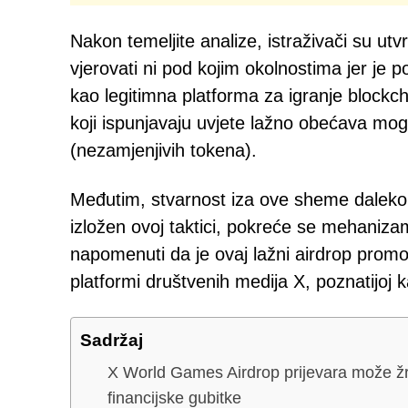
Nakon temeljite analize, istraživači su ut
vjerovati ni pod kojim okolnostima jer je
kao legitimna platforma za igranje bloc
koji ispunjavaju uvjete lažno obećava mo
(nezamjenjivih tokena).
Međutim, stvarnost iza ove sheme daleko j
izložen ovoj taktici, pokreće se mehanizam
napomenuti da je ovaj lažni airdrop pro
platformi društvenih medija X, poznatijoj k
Sadržaj
X World Games Airdrop prijevara može žr
financijske gubitke