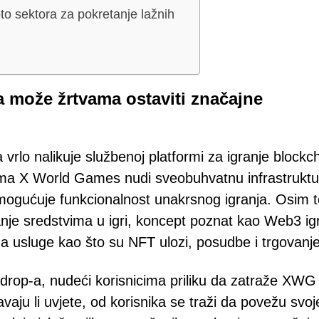
pto sektora za pokretanje lažnih
 može žrtvama ostaviti značajne
vrlo nalikuje službenoj platformi za igranje blockc
ma X World Games nudi sveobuhvatnu infrastruktu
 omogućuje funkcionalnost unakrsnog igranja. Osim 
nje sredstvima u igri, koncept poznat kao Web3 ig
 usluge kao što su NFT ulozi, posudbe i trgovanje
rdrop-a, nudeći korisnicima priliku da zatraže XWG
avaju li uvjete, od korisnika se traži da povežu svoj