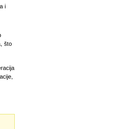
a i
o
, što
racija
cije,