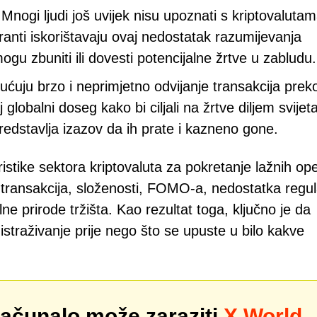
 Mnogi ljudi još uvijek nisu upoznati s kriptovalutam
ranti iskorištavaju ovaj nedostatak razumijevanja
mogu zbuniti ili dovesti potencijalne žrtve u zabludu.
ućuju brzo i neprimjetno odvijanje transakcija prek
 globalni doseg kako bi ciljali na žrtve diljem svijeta
dstavlja izazov da ih prate i kazneno gone.
istike sektora kriptovaluta za pokretanje lažnih ope
transakcija, složenosti, FOMO-a, nedostatka regula
e prirode tržišta. Kao rezultat toga, ključno je da
istraživanje prije nego što se upuste u bilo kakve
računalo može zaraziti
X World