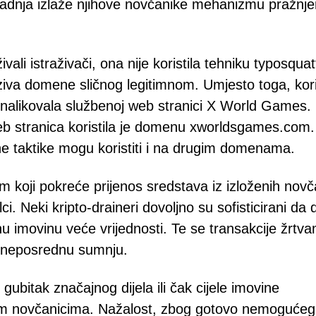
 radnja izlaže njihove novčanike mehanizmu pražnje
vali istraživači, ona nije koristila tehniku typosqua
aziva domene sličnog legitimnom. Umjesto toga, kori
nalikovala službenoj web stranici X World Games.
 stranica koristila je domenu xworldsgames.com.
e taktike mogu koristiti i na drugim domenama.
koji pokreće prijenos sredstava iz izloženih novč
ci. Neki kripto-draineri dovoljno su sofisticirani da 
talnu imovinu veće vrijednosti. Te se transakcije žrtv
a neposrednu sumnju.
u gubitak značajnog dijela ili čak cijele imovine
nim novčanicima. Nažalost, zbog gotovo nemogućeg