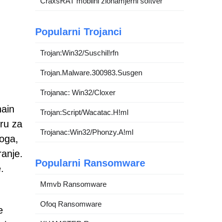
CraxsRAT mobilni zlonamjerni softver
Popularni Trojanci
Trojan:Win32/Suschil!rfn
Trojan.Malware.300983.Susgen
Trojanac: Win32/Cloxer
hain
Trojan:Script/Wacatac.H!ml
ru za
Trojanac:Win32/Phonzy.A!ml
toga,
ranje.
Popularni Ransomware
.
Mmvb Ransomware
Ofoq Ransomware
e