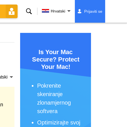
Traži
Hrvatski
Prijaviti se
Is Your Mac
Secure? Protect
Your Mac!
tski
Pokrenite
skeniranje
zlonamjernog
an
softvera
Optimizirajte svoj