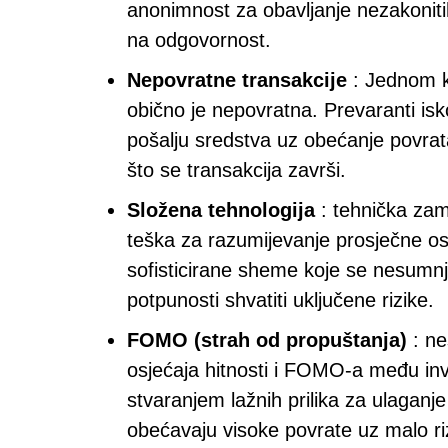
anonimnost za obavljanje nezakonitih 
na odgovornost.
Nepovratne transakcije
: Jednom ka
obično je nepovratna. Prevaranti isko
pošalju sredstva uz obećanje povra
što se transakcija završi.
Složena tehnologija
: tehnička zamr
teška za razumijevanje prosječne oso
sofisticirane sheme koje se nesumnj
potpunosti shvatiti uključene rizike.
FOMO (strah od propuštanja)
: ne
osjećaja hitnosti i FOMO-a među inves
stvaranjem lažnih prilika za ulaganj
obećavaju visoke povrate uz malo ri