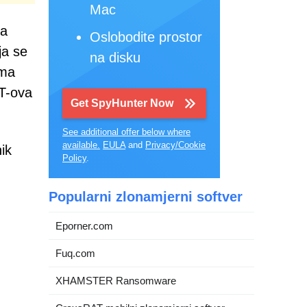
Mac
ba
Oslobodite prostor
ja se
na disku
ima
FT-ova
Get SpyHunter Now
See additional offer below where
available.
EULA
and
Privacy/Cookie
ik
Policy
.
Popularni zlonamjerni softver
Eporner.com
Fuq.com
XHAMSTER Ransomware