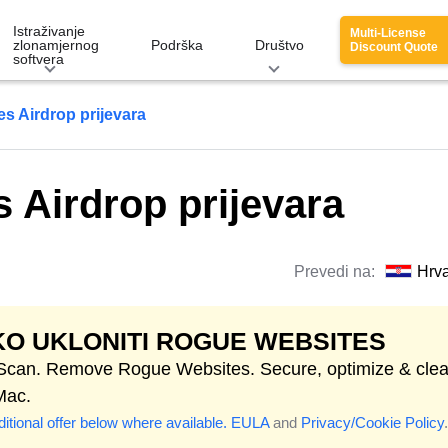
Istraživanje
Multi-License
zlonamjernog
Podrška
Društvo
Discount Quote
softvera
s Airdrop prijevara
 Airdrop prijevara
Prevedi na:
Hrva
O UKLONITI ROGUE WEBSITES
 Scan. Remove Rogue Websites. Secure, optimize & cle
Mac.
itional offer below where available.
EULA
and
Privacy/Cookie Policy
.