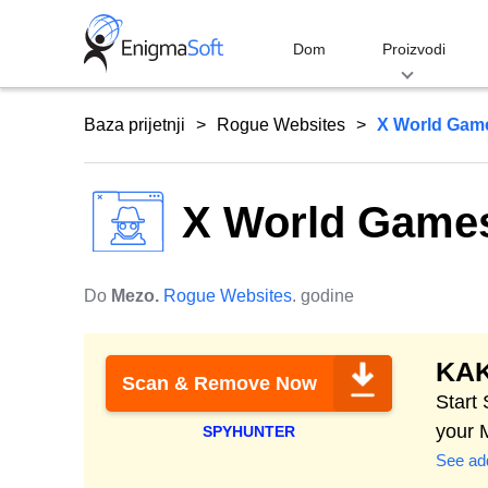
Skip
to
Dom
Proizvodi
content
Baza prijetnji
Rogue Websites
X World Game
X World Games
Do
Mezo.
Rogue Websites
. godine
KAK
Scan & Remove Now
Start
your 
SPYHUNTER
See add