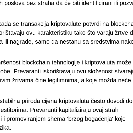
poslova bez straha da će biti identificirani ili pozv
da se transakcija kriptovalute potvrdi na blockcha
rištavaju ovu karakteristiku tako što varaju žrtve 
ta ili nagrade, samo da nestanu sa sredstvima nak
šenost blockchain tehnologije i kriptovaluta može b
be. Prevaranti iskorištavaju ovu složenost stvaraj
ivim žrtvama čine legitimnima, a koje možda neće
stabilna priroda cijena kriptovaluta često dovodi do
titorima. Prevaranti kapitaliziraju ovaj strah
e ili promoviranjem shema 'brzog bogaćenja' koje
zika.