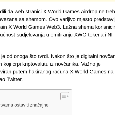
vrdili da web stranici X World Games Airdrop ne tre
 povezana sa shemom. Ovo varljivo mjesto predstavl
kchain X World Games Web3. Lažna shema korisnic
gućnost sudjelovanja u emitiranju XWG tokena i N
e od onoga što tvrdi. Nakon što je digitalni novčan
 koji crpi kriptovalutu iz novčanika. Važno je
moviran putem hakiranog računa X World Games na
ao Twitter.
tvama ostaviti značajne