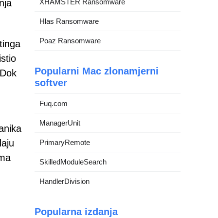
nja
XHAMSTER Ransomware
Hlas Ransomware
Poaz Ransomware
ttinga
stio
Popularni Mac zlonamjerni
 Dok
softver
Fuq.com
ManagerUnit
anika
daju
PrimaryRemote
ama
SkilledModuleSearch
HandlerDivision
Popularna izdanja