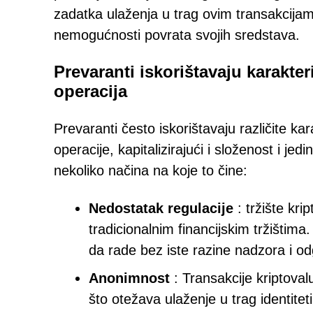
zadatka ulaženja u trag ovim transakcijama
nemogućnosti povrata svojih sredstava.
Prevaranti iskorištavaju karakter
operacija
Prevaranti često iskorištavaju različite ka
operacije, kapitalizirajući i složenost i je
nekoliko načina na koje to čine:
Nedostatak regulacije
: tržište kri
tradicionalnim financijskim tržištim
da rade bez iste razine nadzora i od
Anonimnost
: Transakcije kriptova
što otežava ulaženje u trag identitet