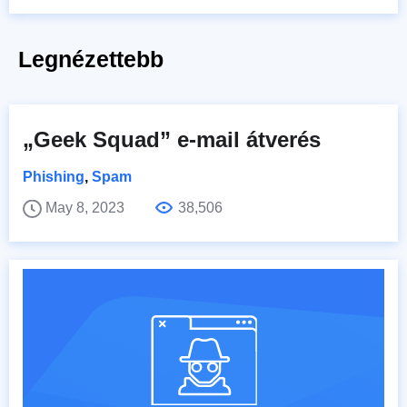
Legnézettebb
„Geek Squad” e-mail átverés
Phishing
,
Spam
May 8, 2023
38,506