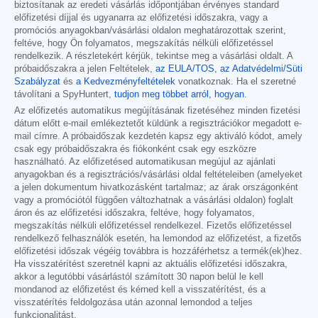
biztosítanak az eredeti vásárlás időpontjában érvényes standard
előfizetési díjjal és ugyanarra az előfizetési időszakra, vagy a
promóciós anyagokban/vásárlási oldalon meghatározottak szerint,
feltéve, hogy Ön folyamatos, megszakítás nélküli előfizetéssel
rendelkezik. A részletekért kérjük, tekintse meg a vásárlási oldalt. A
próbaidőszakra a jelen Feltételek,
az EULA/TOS
,
az Adatvédelmi/Süti
Szabályzat
és
a Kedvezményfeltételek
vonatkoznak. Ha el szeretné
távolítani a SpyHuntert,
tudjon meg többet arról, hogyan
.
Az előfizetés automatikus megújításának fizetéséhez minden fizetési
dátum előtt e-mail emlékeztetőt küldünk a regisztrációkor megadott e-
mail címre. A próbaidőszak kezdetén kapsz egy aktiváló kódot, amely
csak egy próbaidőszakra és fiókonként csak egy eszközre
használható. Az előfizetésed automatikusan megújul az ajánlati
anyagokban és a regisztrációs/vásárlási oldal feltételeiben (amelyeket
a jelen dokumentum hivatkozásként tartalmaz; az árak országonként
vagy a promóciótól függően változhatnak a vásárlási oldalon) foglalt
áron és az előfizetési időszakra, feltéve, hogy folyamatos,
megszakítás nélküli előfizetéssel rendelkezel. Fizetős előfizetéssel
rendelkező felhasználók esetén, ha lemondod az előfizetést, a fizetős
előfizetési időszak végéig továbbra is hozzáférhetsz a termék(ek)hez.
Ha visszatérítést szeretnél kapni az aktuális előfizetési időszakra,
akkor a legutóbbi vásárlástól számított 30 napon belül le kell
mondanod az előfizetést és kérned kell a visszatérítést, és a
visszatérítés feldolgozása után azonnal lemondod a teljes
funkcionalitást.