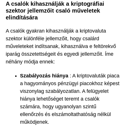
A csalók kihasználják a kriptográfiai
szektor jellemzőit csaló műveletek
elindítására
A csalók gyakran kihasználják a kriptovaluta
szektor különféle jellemzőit, hogy csalárd
műveleteket indítsanak, kihasználva e feltörekvő
iparág összetettségeit és egyedi jellemzőit. Íme
néhány módja ennek:
Szabályozás hiánya
: A kriptovaluták piaca
a hagyományos pénzügyi piacokhoz képest
viszonylag szabályozatlan. A felügyelet
hiánya lehetőséget teremt a csalók
számára, hogy ugyanolyan szintű
ellenőrzés és elszámoltathatóság nélkül
működjenek.