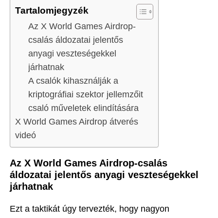
Tartalomjegyzék
Az X World Games Airdrop-
csalás áldozatai jelentős
anyagi veszteségekkel
járhatnak
A csalók kihasználják a
kriptográfiai szektor jellemzőit
csaló műveletek elindítására
X World Games Airdrop átverés
videó
Az X World Games Airdrop-csalás
áldozatai jelentős anyagi veszteségekkel
járhatnak
Ezt a taktikát úgy tervezték, hogy nagyon