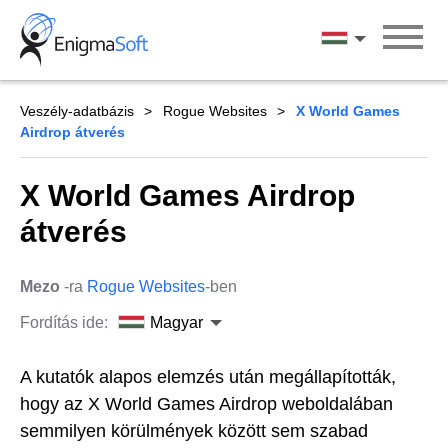
Skip
to
Magyar
content
Veszély-adatbázis
Rogue Websites
X World Games
Airdrop átverés
X World Games Airdrop
átverés
Mezo
-ra
Rogue Websites
-ben
Fordítás ide:
Magyar
A kutatók alapos elemzés után megállapították,
hogy az X World Games Airdrop weboldalában
semmilyen körülmények között sem szabad