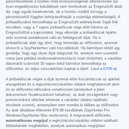
pénzintézetének a fizetési mód érvényességének ellenőrzésére (az
ilyen engedélyezési beküldések nem minősülnek az EnigmaSoft általi
díj- vagy egyéb kérelmeknek, de a fizetési módtól és/vagy a
pénzintézettől függően befolyásolhatják a számlája elérhetőségét). A
próbaidőszakot lemondhatja az EnigmaSoft webhelyének Saját fiók
részében, vagy a 7 napos próbaidőszak vége előtt felvéve az
EnigmaSofttal a kapcsolatot, hogy elkerülje a próbaidőszak lejárta
után azonnal esedékessé váló és feldolgozott díjat. Ha a
próbaidőszak alatt úgy dönt, hogy lemondja az előfizetést, azonnal
elveszíti a SpyHunterhez való hozzáférését. Ha bármilyen okból úgy
gondolja, hogy egy olyan díjat dolgoztak fel, amelyet nem szeretett
volna (ami például rendszeradminisztráció miatt történhet), a vásárlás
dátumától számított 30 napon belül bármikor lemondhatja az
előfizetést, és teljes visszatérítést kaphat a díjért. Lásd
a GYIK-ot
.
A próbaidőszak végén a díjat azonnal előre kiszámlázzuk az ajánlati
anyagokban és a regisztrációs/vásárlási oldalon meghatározott áron
és az előfizetési időszakra vonatkozóan (amelyeket a jelen
dokumentum hivatkozásként tartalmaz; az árak országonként vagy
promóciónként eltérőek lehetnek a vásárlási oldalon található
részletek szerint), amennyiben nem mondta le időben az előfizetést.
Az árak általában félévente
$79.98
kezdődnek (SpyHunter Pro
Windows/SpyHunter Mac rendszerre). A megvásárolt előfizetés
automatikusan megújul
a regisztrációs/vásárlási oldalon található
feltételeknek megfelelően, amelyek automatikus megújítást