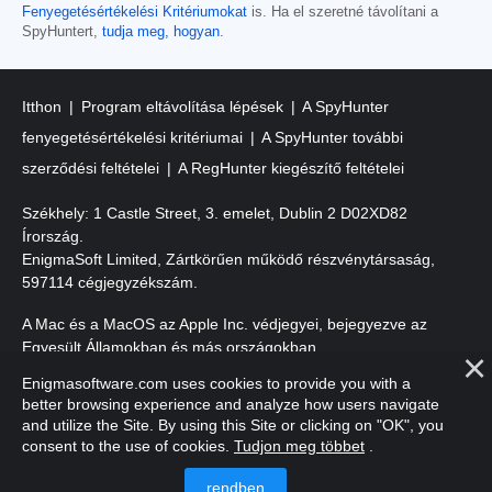
Fenyegetésértékelési Kritériumokat
is. Ha el szeretné távolítani a
SpyHuntert,
tudja meg, hogyan
.
Itthon
Program eltávolítása lépések
A SpyHunter
fenyegetésértékelési kritériumai
A SpyHunter további
szerződési feltételei
A RegHunter kiegészítő feltételei
Székhely: 1 Castle Street, 3. emelet, Dublin 2 D02XD82
Írország.
EnigmaSoft Limited, Zártkörűen működő részvénytársaság,
597114 cégjegyzékszám.
A Mac és a MacOS az Apple Inc. védjegyei, bejegyezve az
Egyesült Államokban és más országokban.
Enigmasoftware.com uses cookies to provide you with a
Szerzői jog 2016-2026. EnigmaSoft Ltd. Minden jog fenntartva.
better browsing experience and analyze how users navigate
and utilize the Site. By using this Site or clicking on "OK", you
consent to the use of cookies.
Tudjon meg többet
.