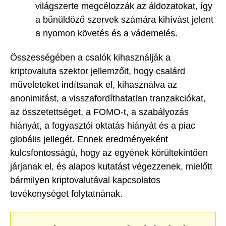
világszerte megcélozzák az áldozatokat, így
a bűnüldöző szervek számára kihívást jelent
a nyomon követés és a vádemelés.
Összességében a csalók kihasználják a
kriptovaluta szektor jellemzőit, hogy csalárd
műveleteket indítsanak el, kihasználva az
anonimitást, a visszafordíthatatlan tranzakciókat,
az összetettséget, a FOMO-t, a szabályozás
hiányát, a fogyasztói oktatás hiányát és a piac
globális jellegét. Ennek eredményeként
kulcsfontosságú, hogy az egyének körültekintően
járjanak el, és alapos kutatást végezzenek, mielőtt
bármilyen kriptovalutával kapcsolatos
tevékenységet folytatnának.