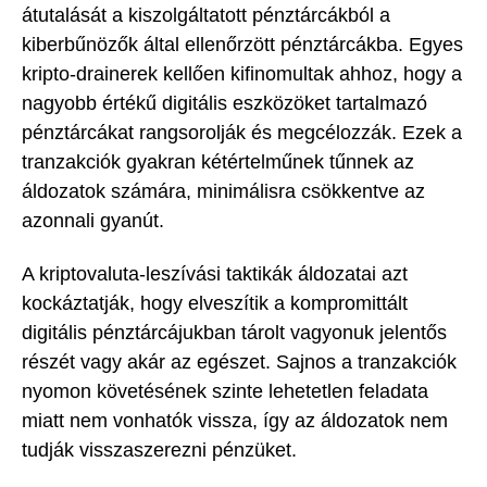
átutalását a kiszolgáltatott pénztárcákból a
kiberbűnözők által ellenőrzött pénztárcákba. Egyes
kripto-drainerek kellően kifinomultak ahhoz, hogy a
nagyobb értékű digitális eszközöket tartalmazó
pénztárcákat rangsorolják és megcélozzák. Ezek a
tranzakciók gyakran kétértelműnek tűnnek az
áldozatok számára, minimálisra csökkentve az
azonnali gyanút.
A kriptovaluta-leszívási taktikák áldozatai azt
kockáztatják, hogy elveszítik a kompromittált
digitális pénztárcájukban tárolt vagyonuk jelentős
részét vagy akár az egészet. Sajnos a tranzakciók
nyomon követésének szinte lehetetlen feladata
miatt nem vonhatók vissza, így az áldozatok nem
tudják visszaszerezni pénzüket.