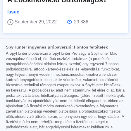
Issue
September 29, 2022
29,386
SpyHunter ingyenes próbaverzió: Fontos feltételek
A SpyHunter próbaverzió a SpyHunter Pro vagy a SpyHunter Mac
verziójához érhető el, és több eszközt tartalmaz (a promóciós
anyagokban/vásárlási oldalon leírtak szerint) egy egyszeri 7 napos
próbaidőszakra, átfogó kártevő-észlelési és -eltávolítási funkciókat,
nagy teljesítményű védelmi mechanizmusokat kínálva a rendszer
kártevő-fenyegetések elleni aktív védelmére, valamint hozzáférést
biztosítva technikai támogató csapatunkhoz a SpyHunter HelpDesk-
en keresztül. A próbaidőszak alatt nem számítunk fel előre díjat, bár a
próba aktiválásához hitelkártya szükséges. (Előre fizetett hitelkártyák,
bankkártyák és ajándékkártyák nem feltétlenül elfogadottak ebben az
ajánlatban.) A fizetési módra vonatkozó követelmény a folyamatos,
zavartalan biztonsági védelem biztosítása a próbaidőszakról fizetős
előfizetésre való áttérés során, amennyiben úgy dönt, hogy vásárol. A
fizetési módra nem terheljük meg előre a fizetési összeget a
próbaidőszak alatt, bár engedélyezési kérelmeket küldhetünk a