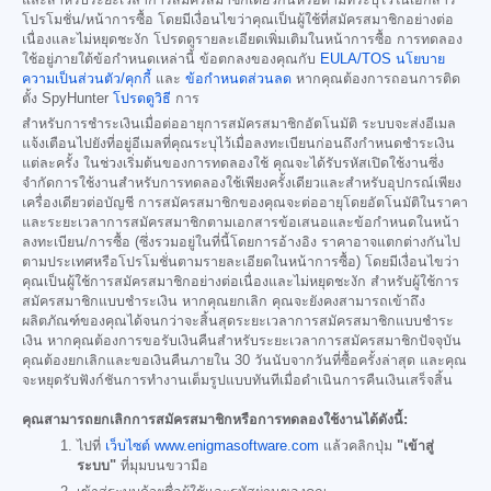
โปรโมชั่น/หน้าการซื้อ โดยมีเงื่อนไขว่าคุณเป็นผู้ใช้ที่สมัครสมาชิกอย่างต่อ
เนื่องและไม่หยุดชะงัก โปรดดูรายละเอียดเพิ่มเติมในหน้าการซื้อ การทดลอง
ใช้อยู่ภายใต้ข้อกำหนดเหล่านี้ ข้อตกลงของคุณกับ
EULA/TOS
นโยบาย
ความเป็นส่วนตัว/คุกกี้
และ
ข้อกำหนดส่วนลด
หากคุณต้องการถอนการติด
ตั้ง SpyHunter
โปรดดูวิธี
การ
สำหรับการชำระเงินเมื่อต่ออายุการสมัครสมาชิกอัตโนมัติ ระบบจะส่งอีเมล
แจ้งเตือนไปยังที่อยู่อีเมลที่คุณระบุไว้เมื่อลงทะเบียนก่อนถึงกำหนดชำระเงิน
แต่ละครั้ง ในช่วงเริ่มต้นของการทดลองใช้ คุณจะได้รับรหัสเปิดใช้งานซึ่ง
จำกัดการใช้งานสำหรับการทดลองใช้เพียงครั้งเดียวและสำหรับอุปกรณ์เพียง
เครื่องเดียวต่อบัญชี การสมัครสมาชิกของคุณจะต่ออายุโดยอัตโนมัติในราคา
และระยะเวลาการสมัครสมาชิกตามเอกสารข้อเสนอและข้อกำหนดในหน้า
ลงทะเบียน/การซื้อ (ซึ่งรวมอยู่ในที่นี้โดยการอ้างอิง ราคาอาจแตกต่างกันไป
ตามประเทศหรือโปรโมชั่นตามรายละเอียดในหน้าการซื้อ) โดยมีเงื่อนไขว่า
คุณเป็นผู้ใช้การสมัครสมาชิกอย่างต่อเนื่องและไม่หยุดชะงัก สำหรับผู้ใช้การ
สมัครสมาชิกแบบชำระเงิน หากคุณยกเลิก คุณจะยังคงสามารถเข้าถึง
ผลิตภัณฑ์ของคุณได้จนกว่าจะสิ้นสุดระยะเวลาการสมัครสมาชิกแบบชำระ
เงิน หากคุณต้องการขอรับเงินคืนสำหรับระยะเวลาการสมัครสมาชิกปัจจุบัน
คุณต้องยกเลิกและขอเงินคืนภายใน 30 วันนับจากวันที่ซื้อครั้งล่าสุด และคุณ
จะหยุดรับฟังก์ชันการทำงานเต็มรูปแบบทันทีเมื่อดำเนินการคืนเงินเสร็จสิ้น
คุณสามารถยกเลิกการสมัครสมาชิกหรือการทดลองใช้งานได้ดังนี้:
ไปที่
เว็บไซต์ www.enigmasoftware.com
แล้วคลิกปุ่ม
"เข้าสู่
ระบบ"
ที่มุมบนขวามือ