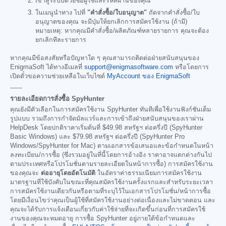
เข้าสู่ระบบด้วยชื่อผู้ใช้และรหัสผ่านของคุณ
ในเมนูนำทาง ไปที่
"คำสั่งซื้อ/ใบอนุญาต"
ถัดจากคำสั่งซื้อ/ใบ
อนุญาตของคุณ จะมีปุ่มให้ยกเลิกการสมัครใช้งาน (ถ้ามี)
หมายเหตุ: หากคุณมีคำสั่งซื้อ/ผลิตภัณฑ์หลายรายการ คุณจะต้อง
ยกเลิกทีละรายการ
หากคุณมีข้อสงสัยหรือปัญหาใด ๆ คุณสามารถติดต่อฝ่ายสนับสนุนของ
EnigmaSoft ได้ทางอีเมลที่
support@enigmasoftware.com
หรือโดยการ
เปิดตั๋วขอความช่วยเหลือในเว็บไซต์
MyAccount ของ EnigmaSoft
------
รายละเอียดการสั่งซื้อ SpyHunter
คุณยังมีตัวเลือกในการสมัครใช้งาน SpyHunter ทันทีเพื่อใช้งานฟังก์ชันเต็ม
รูปแบบ รวมถึงการกำจัดมัลแวร์และการเข้าถึงฝ่ายสนับสนุนของเราผ่าน
HelpDesk โดยปกติราคาเริ่มต้นที่
$49.98
สหรัฐฯ ต่อครึ่งปี (SpyHunter
Basic Windows) และ
$79.98
สหรัฐฯ ต่อครึ่งปี (SpyHunter Pro
Windows/SpyHunter for Mac) ตามเอกสารข้อเสนอและข้อกำหนดในหน้า
ลงทะเบียน/การซื้อ (ซึ่งรวมอยู่ในที่นี้โดยการอ้างอิง ราคาอาจแตกต่างกันไป
ตามประเทศหรือโปรโมชั่นตามรายละเอียดในหน้าการซื้อ) การสมัครใช้งาน
ของคุณจะ
ต่ออายุโดยอัตโนมัติ
ในอัตราค่าธรรมเนียมการสมัครใช้งาน
มาตรฐานที่ใช้บังคับในขณะที่คุณสมัครใช้งานครั้งแรกและสำหรับระยะเวลา
การสมัครใช้งานเดียวกันหรือตามที่ระบุไว้ในเอกสารโปรโมชั่น/หน้าการซื้อ
โดยมีเงื่อนไขว่าคุณเป็นผู้ใช้ที่สมัครใช้งานอย่างต่อเนื่องและไม่ขาดตอน และ
คุณจะได้รับการแจ้งเตือนเกี่ยวกับค่าใช้จ่ายที่จะเกิดขึ้นก่อนที่การสมัครใช้
งานของคุณจะหมดอายุ การซื้อ SpyHunter อยู่ภายใต้ข้อกำหนดและ