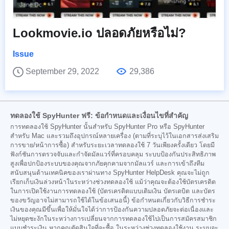
Lookmovie.io ปลอดภัยหรือไม่?
Issue
September 29, 2022
29,386
ทดลองใช้ SpyHunter ฟรี: ข้อกำหนดและเงื่อนไขที่สำคัญ
การทดลองใช้ SpyHunter นั้นสำหรับ SpyHunter Pro หรือ SpyHunter
สำหรับ Mac และรวมถึงอุปกรณ์หลายเครื่อง (ตามที่ระบุไว้ในเอกสารส่งเสริม
การขาย/หน้าการซื้อ) สำหรับระยะเวลาทดลองใช้ 7 วันเพียงครั้งเดียว โดยมี
ฟังก์ชันการตรวจจับและกำจัดมัลแวร์ที่ครอบคลุม ระบบป้องกันประสิทธิภาพ
สูงเพื่อปกป้องระบบของคุณจากภัยคุกคามจากมัลแวร์ และการเข้าถึงทีม
สนับสนุนด้านเทคนิคของเราผ่านทาง SpyHunter HelpDesk คุณจะไม่ถูก
เรียกเก็บเงินล่วงหน้าในระหว่างช่วงทดลองใช้ แม้ว่าคุณจะต้องใช้บัตรเครดิต
ในการเปิดใช้งานการทดลองใช้ (บัตรเครดิตแบบเติมเงิน บัตรเดบิต และบัตร
ของขวัญอาจไม่สามารถใช้ได้ในข้อเสนอนี้) ข้อกำหนดเกี่ยวกับวิธีการชำระ
เงินของคุณมีขึ้นเพื่อให้มั่นใจได้ว่าการป้องกันความปลอดภัยจะต่อเนื่องและ
ไม่หยุดชะงักในระหว่างการเปลี่ยนจากการทดลองใช้ไปเป็นการสมัครสมาชิก
แบบชำระเงิน หากคุณตัดสินใจที่จะซื้อ ในระหว่างช่วงทดลองใช้งาน ระบบจะ