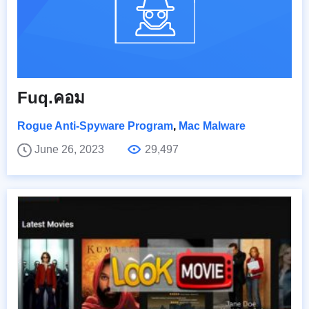
Fuq.คอม
Rogue Anti-Spyware Program
,
Mac Malware
June 26, 2023
29,497