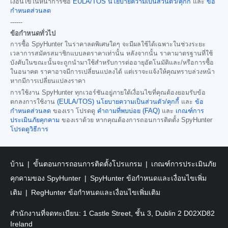
เงื่อนไขในหน้าการซื้อ
EULA/TOS
นโยบายความเป็นส่วนตัว/คุกกี้
และ
ข้อ
กำหนดส่วนลด
------
ข้อกำหนดทั่วไป
การซื้อ SpyHunter ในราคาลดพิเศษใดๆ จะมีผลใช้ได้เฉพาะในช่วงระยะ
เวลาการสมัครสมาชิกแบบลดราคาเท่านั้น หลังจากนั้น ราคามาตรฐานที่ใช้
บังคับในขณะนั้นจะถูกนำมาใช้สำหรับการต่ออายุอัตโนมัติและ/หรือการซื้อ
ในอนาคต ราคาอาจมีการเปลี่ยนแปลงได้ แต่เราจะแจ้งให้คุณทราบล่วงหน้า
หากมีการเปลี่ยนแปลงราคา
การใช้งาน SpyHunter ทุกเวอร์ชันอยู่ภายใต้เงื่อนไขที่คุณต้องยอมรับข้อ
ตกลงการใช้งาน
(EULA/TOS)
นโยบายความเป็นส่วนตัว/คุกกี้
และ
ข้อ
กำหนดส่วนลด
ของเรา โปรดดู
คำถามที่พบบ่อย (FAQ)
และ
เกณฑ์การ
ประเมินภัยคุกคาม
ของเราด้วย หากคุณต้องการถอนการติดตั้ง SpyHunter
โปรดดูวิธีการ
บ้าน
ขั้นตอนการถอนการติดตั้งโปรแกรม
เกณฑ์การประเมินภัย
คุกคามของ SpyHunter
SpyHunter ข้อกำหนดและเงื่อนไขเพิ่ม
เติม
RegHunter ข้อกำหนดและเงื่อนไขเพิ่มเติม
สำนักงานที่จดทะเบียน: 1 Castle Street, ชั้น 3, Dublin 2 D02XD82
Ireland