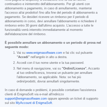
continuativo e ininterrotto dell'abbonamento. Per gli utenti con
abbonamento a pagamento, in caso di annullamento, manterrai
l'accesso al/ai prodotto/i fino alla fine del periodo di abbonamento a
pagamento. Se desideri ricevere un rimborso per il periodo di
abbonamento in corso, devi annullare l'abbonamento e richiedere il
rimborso entro 30 giorni dall'ultimo acquisto. L'accesso a tutte le
funzionalità verrà interrotto immediatamente al momento
dell'elaborazione del rimborso.
È possibile annullare un abbonamento o un periodo di prova nel
seguente modo:
Vai su
www.enigmasoftware.com
e fai clic sul pulsante
"Accedi"
nell'angolo in alto a destra.
Accedi con il tuo nome utente e la tua password.
Nel menu di navigazione, vai su
"Ordini/Licenze".
Accanto
al tuo ordine/licenza, troverai un pulsante per annullare
l'abbonamento, se applicabile. Nota: se hai più
ordini/prodotti, dovrai annullarli singolarmente.
In caso di domande o problemi, è possibile contattare l'assistenza
clienti di EnigmaSoft via e-mail all'indirizzo
support@enigmasoftware.com
oppure aprendo un ticket di supporto
sul sito
MyAccount di EnigmaSoft
.