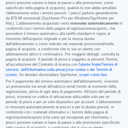
prezzi possono variare in base al paese o alla promozione, come
specificato nella pagina di acquisto), qualora tu non abbia annullato
l'abbonamento entro i termini previsti. I prezzi partono generalmente
da
$79.98
semestrali (SpyHunter Pro per Windows/SpyHunter per
Mac). L'abbonamento acquistato verrà
rinnovato automaticamente
in
conformità con i termini della pagina di registrazione/acquisto, che
prevedono il rinnovo automatico alla tariffa standard in vigore al
momento dell'acquisto originale e per la stessa durata
dell'abbonamento o come indicato nei materiali promozionali/nella
pagina di acquisto, a condizione che tu sia un utente con
abbonamento attivo e continuativo. Per maggiori dettagli, consulta la
pagina di acquisto. Il periodo di prova è soggetto ai presenti Termini,
all'accettazione del Contratto di licenza con
l'utente finale/Termini di
servizio
,
dell'Informativa sulla privacy/sui cookie
e
dei Termini di
sconto
. Se desideri disinstallare SpyHunter,
scopri come fare
.
Per il pagamento del rinnovo automatico dell'abbonamento, riceverai
un promemoria via email all'indirizzo email fornito al momento della
registrazione, prima di ogni data di pagamento. All'inizio del periodo di
prova, riceverai un codice di attivazione utilizzabile solo per un
periodo di prova e per un solo dispositivo per account. L'abbonamento
si rinnoverà automaticamente al prezzo e per la durata previsti, in
conformità con i materiali informativi e i termini della pagina di
registrazione/acquisto (che sono qui incorporati per riferimento; i
prezzi possono variare in base al paese o alle promozioni specificate
nella pagina di acquisto), a condizione che tu sia un utente