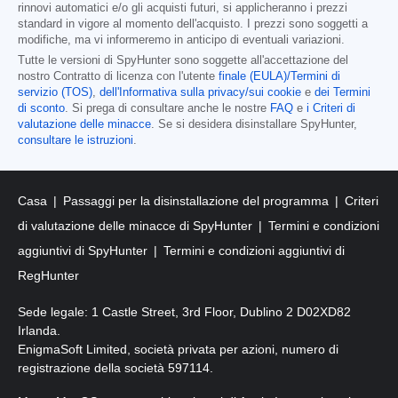
rinnovi automatici e/o gli acquisti futuri, si applicheranno i prezzi
standard in vigore al momento dell'acquisto. I prezzi sono soggetti a
modifiche, ma vi informeremo in anticipo di eventuali variazioni.
Tutte le versioni di SpyHunter sono soggette all'accettazione del
nostro Contratto di licenza con l'utente
finale (EULA)/Termini di
servizio (TOS)
,
dell'Informativa sulla privacy/sui cookie
e
dei Termini
di sconto
. Si prega di consultare anche le nostre
FAQ
e
i Criteri di
valutazione delle minacce
. Se si desidera disinstallare SpyHunter,
consultare le istruzioni
.
Casa
Passaggi per la disinstallazione del programma
Criteri
di valutazione delle minacce di SpyHunter
Termini e condizioni
aggiuntivi di SpyHunter
Termini e condizioni aggiuntivi di
RegHunter
Sede legale: 1 Castle Street, 3rd Floor, Dublino 2 D02XD82
Irlanda.
EnigmaSoft Limited, società privata per azioni, numero di
registrazione della società 597114.