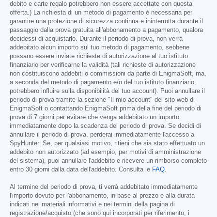
debito e carte regalo potrebbero non essere accettate con questa
offerta.) La richiesta di un metodo di pagamento è necessaria per
garantire una protezione di sicurezza continua e ininterrotta durante il
passaggio dalla prova gratuita all'abbonamento a pagamento, qualora
decidessi di acquistarlo. Durante il periodo di prova, non verrà
addebitato alcun importo sul tuo metodo di pagamento, sebbene
possano essere inviate richieste di autorizzazione al tuo istituto
finanziario per verificarne la validità (tali richieste di autorizzazione
non costituiscono addebiti o commissioni da parte di EnigmaSoft, ma,
a seconda del metodo di pagamento e/o del tuo istituto finanziario,
potrebbero influire sulla disponibilità del tuo account). Puoi annullare il
periodo di prova tramite la sezione "Il mio account" del sito web di
EnigmaSoft o contattando EnigmaSoft prima della fine del periodo di
prova di 7 giorni per evitare che venga addebitato un importo
immediatamente dopo la scadenza del periodo di prova. Se decidi di
annullare il periodo di prova, perderai immediatamente l'accesso a
SpyHunter. Se, per qualsiasi motivo, ritieni che sia stato effettuato un
addebito non autorizzato (ad esempio, per motivi di amministrazione
del sistema), puoi annullare l'addebito e ricevere un rimborso completo
entro 30 giorni dalla data dell'addebito. Consulta le
FAQ
.
Al termine del periodo di prova, ti verrà addebitato immediatamente
l'importo dovuto per l'abbonamento, in base al prezzo e alla durata
indicati nei materiali informativi e nei termini della pagina di
registrazione/acquisto (che sono qui incorporati per riferimento; i