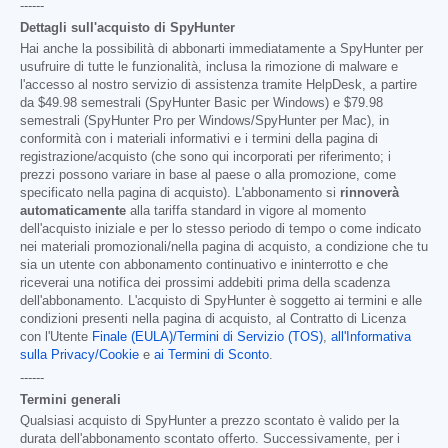
------
Dettagli sull'acquisto di SpyHunter
Hai anche la possibilità di abbonarti immediatamente a SpyHunter per
usufruire di tutte le funzionalità, inclusa la rimozione di malware e
l'accesso al nostro servizio di assistenza tramite HelpDesk, a partire
da
$49.98
semestrali (SpyHunter Basic per Windows) e
$79.98
semestrali (SpyHunter Pro per Windows/SpyHunter per Mac), in
conformità con i materiali informativi e i termini della pagina di
registrazione/acquisto (che sono qui incorporati per riferimento; i
prezzi possono variare in base al paese o alla promozione, come
specificato nella pagina di acquisto). L'abbonamento si
rinnoverà
automaticamente
alla tariffa standard in vigore al momento
dell'acquisto iniziale e per lo stesso periodo di tempo o come indicato
nei materiali promozionali/nella pagina di acquisto, a condizione che tu
sia un utente con abbonamento continuativo e ininterrotto e che
riceverai una notifica dei prossimi addebiti prima della scadenza
dell'abbonamento. L'acquisto di SpyHunter è soggetto ai termini e alle
condizioni presenti nella pagina di acquisto, al Contratto di Licenza
con l'Utente
Finale (EULA)/Termini di Servizio (TOS)
,
all'Informativa
sulla Privacy/Cookie
e
ai Termini di Sconto
.
------
Termini generali
Qualsiasi acquisto di SpyHunter a prezzo scontato è valido per la
durata dell'abbonamento scontato offerto. Successivamente, per i