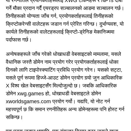
यो रणनीतिले प्रयोगकर्ताहरूलाई XWG टोकनहरू र NFTs दाबी
गर्ने मौका प्रदान गर्दै एयरड्रप सञ्चालनको आडमा सञ्चालन गर्छ।
तिनीहरूको योग्यता जाँच गर्न, प्रयोगकर्ताहरूलाई तिनीहरूको
क्रिप्टोकरेन्सी वालेटहरू जडान गर्न प्रेरित गरिन्छ। दुर्भाग्यवश, यो
कार्यले तिनीहरूको वालेटहरूलाई क्रिप्टो-ड्रेनिङ मेकानिज्ममा
पर्दाफास गर्छ।
अन्वेषकहरूले जाँच गरेको धोखाधडी वेबसाइटको मामलामा, यसले
वैधानिक जस्तै डोमेन नाम प्रयोग गरेर प्रयोगकर्ताहरूलाई धोका
दिनको लागि टाइपोस्क्याटिंग प्रविधि प्रयोग गरेन। यसको सट्टा,
यसले पूर्ण रूपमा हिज्जे-आउट डोमेन प्रयोग गर्‍यो जुन आधिकारिक
X विश्व खेल वेबसाइटसँग मिल्दोजुल्दो छ। जबकि आधिकारिक
डोमेन xwg.games हो, धोखाधडी वेबसाइटले डोमेन
xworldsgames.com प्रयोग गर्यो। यद्यपि, यो नोट गर्न
महत्त्वपूर्ण छ कि समान रणनीतिहरू अन्य डोमेनहरूमा पनि होस्ट गर्न
सकिन्छ।