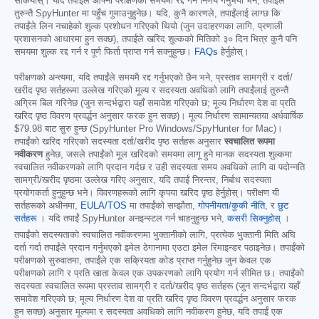
सकियोस्। यदि तपाईंले आफ्नो परीक्षणको समयमा रद्द गर्ने निर्णय गर्नुभयो भने, तपाईंले
तुरुन्तै SpyHunter मा पहुँच गुमाउनुहुनेछ। यदि, कुनै कारणले, तपाईंलाई लाग्छ कि
तपाईंले लिन नचाहेको शुल्क प्रशोधन गरिएको थियो (जुन उदाहरणका लागि, प्रणाली
प्रशासनको आधारमा हुन सक्छ), तपाईंले खरिद शुल्कको मितिको ३० दिन भित्र कुनै पनि
समयमा शुल्क रद्द गर्न र पूर्ण फिर्ता प्राप्त गर्न सक्नुहुन्छ।
FAQs
हेर्नुहोस्।
परीक्षणको अन्त्यमा, यदि तपाईंले समयमै रद्द गर्नुभएको छैन भने, प्रस्ताव सामग्री र दर्ता/
खरीद पृष्ठ सर्तहरूमा उल्लेख गरिएको मूल्य र सदस्यता अवधिको लागि तपाईंलाई तुरुन्तै
अग्रिम बिल गरिनेछ (जुन सन्दर्भद्वारा यहाँ समावेश गरिएको छ; मूल्य निर्धारण देश वा प्रति
खरिद पृष्ठ विवरण प्रवर्द्धन अनुसार फरक हुन सक्छ)। मूल्य निर्धारण सामान्यतया अर्धवार्षिक
$79.98
बाट सुरु हुन्छ (SpyHunter Pro Windows/SpyHunter for Mac)।
तपाईंको खरिद गरिएको सदस्यता दर्ता/खरीद पृष्ठ सर्तहरू अनुसार
स्वचालित रूपमा
नवीकरण
हुनेछ, जसले तपाईंको मूल खरिदको समयमा लागू हुने मानक सदस्यता शुल्कमा
स्वचालित नवीकरणको लागि प्रदान गर्दछ र उही सदस्यता समय अवधिको लागि वा पदोन्नति
सामग्री/खरीद पृष्ठमा उल्लेख गरिए अनुसार, यदि तपाईं निरन्तर, निर्बाध सदस्यता
प्रयोगकर्ता हुनुहुन्छ भने। विवरणहरूको लागि कृपया खरिद पृष्ठ हेर्नुहोस्। परीक्षण यी
सर्तहरूको अधीनमा,
EULA/TOS
मा तपाईंको सम्झौता,
गोपनीयता/कुकी नीति
, र
छुट
सर्तहरू
। यदि तपाईं SpyHunter अनइन्स्टल गर्न चाहनुहुन्छ भने,
कसरी सिक्नुहोस्
।
तपाईंको सदस्यताको स्वचालित नवीकरणमा भुक्तानीको लागि, प्रत्येक भुक्तानी मिति अघि
दर्ता गर्दा तपाईंले प्रदान गर्नुभएको इमेल ठेगानामा एउटा इमेल रिमाइन्डर पठाइनेछ। तपाईंको
परीक्षणको सुरुवातमा, तपाईंले एक सक्रियता कोड प्राप्त गर्नुहुनेछ जुन केवल एक
परीक्षणको लागि र प्रति खाता केवल एक उपकरणको लागि प्रयोग गर्न सीमित छ। तपाईंको
सदस्यता स्वचालित रूपमा प्रस्ताव सामग्री र दर्ता/खरीद पृष्ठ सर्तहरू (जुन सन्दर्भद्वारा यहाँ
समावेश गरिएको छ; मूल्य निर्धारण देश वा प्रति खरिद पृष्ठ विवरण प्रवर्द्धन अनुसार फरक
हुन सक्छ) अनुसार मूल्यमा र सदस्यता अवधिको लागि नवीकरण हुनेछ, यदि तपाईं एक