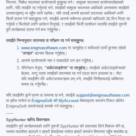
निरन्तर, निर्बाध सदस्यता प्रयोगकर्ता हुनुहुन्छ भने। सशुल्क सदस्यता प्रयोगकर्ताहरूको
लागि, यदि तपाईंले रद्द गर्नुभयो भने, तपाईंको सशुल्क सदस्यता अवधिको अन्त्यसम्म तपाईंको
उत्पादन(हरू) मा पहुँच जारी रहनेछ। यदि तपाईं आफ्नो हालको सदस्यता अवधिको लागि
फिर्ता प्राप्त गर्न चाहनुहुन्छ भने, तपाईंले आफ्नो सबैभन्दा हालको खरिदको 30 दिन भित्र रद्द
गर्नुपर्छ र फिर्ताको लागि आवेदन दिनुपर्छ, र तपाईंको फिर्ती प्रशोधन भएपछि तपाईंले तुरुन्तै
पूर्ण कार्यक्षमता प्राप्त गर्न बन्द गर्नुहुनेछ।
तपाईंले निम्नानुसार सदस्यता वा परीक्षण रद्द गर्न सक्नुहुन्छ:
www.enigmasoftware.com
मा जानुहोस् र माथिल्लो दायाँ कुनामा रहेको
"लगइन"
बटनमा क्लिक गर्नुहोस्।
आफ्नो प्रयोगकर्ता नाम र पासवर्डले लग इन गर्नुहोस्।
नेभिगेसन मेनुमा,
"अर्डर/लाइसेन्स" मा जानुहोस्।
तपाईंको अर्डर/लाइसेन्सको
छेउमा, लागू भएमा तपाईंको सदस्यता रद्द गर्न एउटा बटन उपलब्ध छ। नोट:
यदि तपाईंसँग धेरै अर्डर/उत्पादनहरू छन् भने, तपाईंले तिनीहरूलाई व्यक्तिगत
रूपमा रद्द गर्नुपर्नेछ।
यदि तपाईंसँग कुनै प्रश्न वा समस्या छ भने, तपाईंले
support@enigmasoftware.com
मा इमेल मार्फत वा
EnigmaSoft को MyAccount
वेबसाइटमा समर्थन टिकट खोलेर
EnigmaSoft समर्थनलाई सम्पर्क गर्न सक्नुहुन्छ।
------
SpyHunter खरिद विवरणहरू
तपाईंसँग पूर्ण कार्यक्षमताको लागि तुरुन्तै SpyHunter को सदस्यता लिने विकल्प पनि छ,
जसमा मालवेयर हटाउने र हाम्रो हेल्पडेस्क मार्फत हाम्रो समर्थन विभागमा पहुँच समावेश छ,