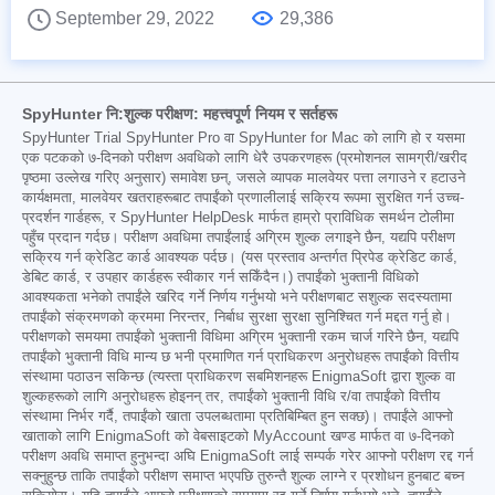
September 29, 2022
29,386
SpyHunter नि:शुल्क परीक्षण: महत्त्वपूर्ण नियम र सर्तहरू
SpyHunter Trial SpyHunter Pro वा SpyHunter for Mac को लागि हो र यसमा
एक पटकको ७-दिनको परीक्षण अवधिको लागि धेरै उपकरणहरू (प्रमोशनल सामग्री/खरीद
पृष्ठमा उल्लेख गरिए अनुसार) समावेश छन्, जसले व्यापक मालवेयर पत्ता लगाउने र हटाउने
कार्यक्षमता, मालवेयर खतराहरूबाट तपाईंको प्रणालीलाई सक्रिय रूपमा सुरक्षित गर्न उच्च-
प्रदर्शन गार्डहरू, र SpyHunter HelpDesk मार्फत हाम्रो प्राविधिक समर्थन टोलीमा
पहुँच प्रदान गर्दछ। परीक्षण अवधिमा तपाईंलाई अग्रिम शुल्क लगाइने छैन, यद्यपि परीक्षण
सक्रिय गर्न क्रेडिट कार्ड आवश्यक पर्दछ। (यस प्रस्ताव अन्तर्गत प्रिपेड क्रेडिट कार्ड,
डेबिट कार्ड, र उपहार कार्डहरू स्वीकार गर्न सकिँदैन।) तपाईंको भुक्तानी विधिको
आवश्यकता भनेको तपाईंले खरिद गर्ने निर्णय गर्नुभयो भने परीक्षणबाट सशुल्क सदस्यतामा
तपाईंको संक्रमणको क्रममा निरन्तर, निर्बाध सुरक्षा सुरक्षा सुनिश्चित गर्न मद्दत गर्नु हो।
परीक्षणको समयमा तपाईंको भुक्तानी विधिमा अग्रिम भुक्तानी रकम चार्ज गरिने छैन, यद्यपि
तपाईंको भुक्तानी विधि मान्य छ भनी प्रमाणित गर्न प्राधिकरण अनुरोधहरू तपाईंको वित्तीय
संस्थामा पठाउन सकिन्छ (त्यस्ता प्राधिकरण सबमिशनहरू EnigmaSoft द्वारा शुल्क वा
शुल्कहरूको लागि अनुरोधहरू होइनन् तर, तपाईंको भुक्तानी विधि र/वा तपाईंको वित्तीय
संस्थामा निर्भर गर्दै, तपाईंको खाता उपलब्धतामा प्रतिबिम्बित हुन सक्छ)। तपाईंले आफ्नो
खाताको लागि EnigmaSoft को वेबसाइटको MyAccount खण्ड मार्फत वा ७-दिनको
परीक्षण अवधि समाप्त हुनुभन्दा अघि EnigmaSoft लाई सम्पर्क गरेर आफ्नो परीक्षण रद्द गर्न
सक्नुहुन्छ ताकि तपाईंको परीक्षण समाप्त भएपछि तुरुन्तै शुल्क लाग्ने र प्रशोधन हुनबाट बच्न