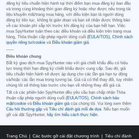
đăng ký tiêu chuẩn hiện hành tại thời điểm bạn mua đăng ký ban đầu
và trong cùng khoảng thời gian đăng ký hoặc như được nêu trong tài
liệu khuyến mãi/trang mua hàng, với điều kiện bạn là người dùng
đăng ký liên tục, không bị gián đoạn và bạn sẽ nhận được thông báo
về các khoản phí sắp tới trước khi đăng ký của bạn hết hạn. Việc
mua SpyHunter tuân theo các điều khoản và điều kiện trên trang mua
hàng, Thỏa thuận cấp phép người dùng cuối
(EULA/TOS)
,
Chính sách
quyền riêng tư/cookie
và
Điều khoản giảm giá
.
------
Điều khoản chung
Bất kỳ giao dịch mua SpyHunter nào với giá chiết khấu đều có hiệu
lực trong thời hạn đăng ký chiết khấu được cung cấp. Sau đó, giá
tiêu chuẩn hiện hành sẽ được áp dụng cho các lần gia hạn tự động
và/hoặc các lần mua trong tương lai. Giá cả có thể thay đổi, tuy nhiên
chúng tôi sẽ thông báo trước cho bạn về những thay đổi giá cả.
Tất cả các phiên bản SpyHunter đều yêu cầu bạn chấp nhận Thỏa
thuận cấp phép người dùng cuối
(EULA/TOS)
,
Chính sách bảo
mật/cookie
và
Điều khoản giảm giá
của chúng tôi. Vui lòng xem thêm
Câu hỏi thường gặp
và
Tiêu chí đánh giá mối đe dọa
. Nếu bạn muốn
gỡ cài đặt SpyHunter,
hãy tìm hiểu cách thực hiện
.
Trang Chủ
Các bước gỡ cài đặt chương trình
Tiêu chí đánh