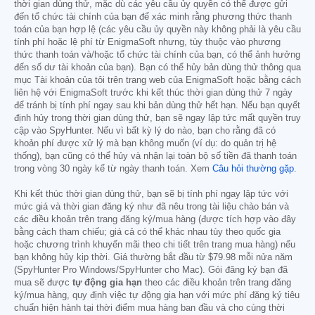
thời gian dùng thử, mặc dù các yêu cầu ủy quyền có thể được gửi
đến tổ chức tài chính của bạn để xác minh rằng phương thức thanh
toán của bạn hợp lệ (các yêu cầu ủy quyền này không phải là yêu cầu
tính phí hoặc lệ phí từ EnigmaSoft nhưng, tùy thuộc vào phương
thức thanh toán và/hoặc tổ chức tài chính của bạn, có thể ảnh hưởng
đến số dư tài khoản của bạn). Bạn có thể hủy bản dùng thử thông qua
mục Tài khoản của tôi trên trang web của EnigmaSoft hoặc bằng cách
liên hệ với EnigmaSoft trước khi kết thúc thời gian dùng thử 7 ngày
để tránh bị tính phí ngay sau khi bản dùng thử hết hạn. Nếu bạn quyết
định hủy trong thời gian dùng thử, bạn sẽ ngay lập tức mất quyền truy
cập vào SpyHunter. Nếu vì bất kỳ lý do nào, bạn cho rằng đã có
khoản phí được xử lý mà bạn không muốn (ví dụ: do quản trị hệ
thống), bạn cũng có thể hủy và nhận lại toàn bộ số tiền đã thanh toán
trong vòng 30 ngày kể từ ngày thanh toán. Xem
Câu hỏi thường gặp
.
Khi kết thúc thời gian dùng thử, bạn sẽ bị tính phí ngay lập tức với
mức giá và thời gian đăng ký như đã nêu trong tài liệu chào bán và
các điều khoản trên trang đăng ký/mua hàng (được tích hợp vào đây
bằng cách tham chiếu; giá cả có thể khác nhau tùy theo quốc gia
hoặc chương trình khuyến mãi theo chi tiết trên trang mua hàng) nếu
bạn không hủy kịp thời. Giá thường bắt đầu từ
$79.98
mỗi nửa năm
(SpyHunter Pro Windows/SpyHunter cho Mac). Gói đăng ký bạn đã
mua sẽ được
tự động gia hạn
theo các điều khoản trên trang đăng
ký/mua hàng, quy định việc tự động gia hạn với mức phí đăng ký tiêu
chuẩn hiện hành tại thời điểm mua hàng ban đầu và cho cùng thời