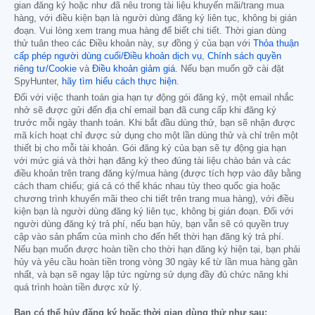
gian đăng ký hoặc như đã nêu trong tài liệu khuyến mãi/trang mua
hàng, với điều kiện bạn là người dùng đăng ký liên tục, không bị gián
đoạn. Vui lòng xem trang mua hàng để biết chi tiết. Thời gian dùng
thử tuân theo các Điều khoản này, sự đồng ý của bạn với
Thỏa thuận
cấp phép người dùng cuối/Điều khoản dịch vụ
,
Chính sách quyền
riêng tư/Cookie
và
Điều khoản giảm giá
. Nếu bạn muốn gỡ cài đặt
SpyHunter,
hãy tìm hiểu cách thực hiện
.
Đối với việc thanh toán gia hạn tự động gói đăng ký, một email nhắc
nhở sẽ được gửi đến địa chỉ email bạn đã cung cấp khi đăng ký
trước mỗi ngày thanh toán. Khi bắt đầu dùng thử, bạn sẽ nhận được
mã kích hoạt chỉ được sử dụng cho một lần dùng thử và chỉ trên một
thiết bị cho mỗi tài khoản. Gói đăng ký của bạn sẽ tự động gia hạn
với mức giá và thời hạn đăng ký theo đúng tài liệu chào bán và các
điều khoản trên trang đăng ký/mua hàng (được tích hợp vào đây bằng
cách tham chiếu; giá cả có thể khác nhau tùy theo quốc gia hoặc
chương trình khuyến mãi theo chi tiết trên trang mua hàng), với điều
kiện bạn là người dùng đăng ký liên tục, không bị gián đoạn. Đối với
người dùng đăng ký trả phí, nếu bạn hủy, bạn vẫn sẽ có quyền truy
cập vào sản phẩm của mình cho đến hết thời hạn đăng ký trả phí.
Nếu bạn muốn được hoàn tiền cho thời hạn đăng ký hiện tại, bạn phải
hủy và yêu cầu hoàn tiền trong vòng 30 ngày kể từ lần mua hàng gần
nhất, và bạn sẽ ngay lập tức ngừng sử dụng đầy đủ chức năng khi
quá trình hoàn tiền được xử lý.
Bạn có thể hủy đăng ký hoặc thời gian dùng thử như sau: