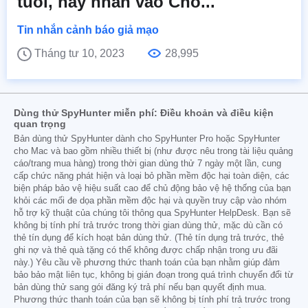
tuổi, hãy nhấn vào Cho...
Tin nhắn cảnh báo giả mạo
Tháng tư 10, 2023
28,995
Dùng thử SpyHunter miễn phí: Điều khoản và điều kiện
quan trọng
Bản dùng thử SpyHunter dành cho SpyHunter Pro hoặc SpyHunter
cho Mac và bao gồm nhiều thiết bị (như được nêu trong tài liệu quảng
cáo/trang mua hàng) trong thời gian dùng thử 7 ngày một lần, cung
cấp chức năng phát hiện và loại bỏ phần mềm độc hại toàn diện, các
biện pháp bảo vệ hiệu suất cao để chủ động bảo vệ hệ thống của bạn
khỏi các mối đe dọa phần mềm độc hại và quyền truy cập vào nhóm
hỗ trợ kỹ thuật của chúng tôi thông qua SpyHunter HelpDesk. Bạn sẽ
không bị tính phí trả trước trong thời gian dùng thử, mặc dù cần có
thẻ tín dụng để kích hoạt bản dùng thử. (Thẻ tín dụng trả trước, thẻ
ghi nợ và thẻ quà tặng có thể không được chấp nhận trong ưu đãi
này.) Yêu cầu về phương thức thanh toán của bạn nhằm giúp đảm
bảo bảo mật liên tục, không bị gián đoạn trong quá trình chuyển đổi từ
bản dùng thử sang gói đăng ký trả phí nếu bạn quyết định mua.
Phương thức thanh toán của bạn sẽ không bị tính phí trả trước trong