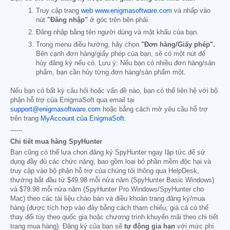
Truy cập trang
web www.enigmasoftware.com
và nhấp vào
nút
"Đăng nhập"
ở góc trên bên phải.
Đăng nhập bằng tên người dùng và mật khẩu của bạn.
Trong menu điều hướng, hãy chọn
"Đơn hàng/Giấy phép".
Bên cạnh đơn hàng/giấy phép của bạn, sẽ có một nút để
hủy đăng ký nếu có. Lưu ý: Nếu bạn có nhiều đơn hàng/sản
phẩm, bạn cần hủy từng đơn hàng/sản phẩm một.
Nếu bạn có bất kỳ câu hỏi hoặc vấn đề nào, bạn có thể liên hệ với bộ
phận hỗ trợ của EnigmaSoft qua email tại
support@enigmasoftware.com
hoặc bằng cách mở yêu cầu hỗ trợ
trên trang
MyAccount của EnigmaSoft
.
------
Chi tiết mua hàng SpyHunter
Bạn cũng có thể lựa chọn đăng ký SpyHunter ngay lập tức để sử
dụng đầy đủ các chức năng, bao gồm loại bỏ phần mềm độc hại và
truy cập vào bộ phận hỗ trợ của chúng tôi thông qua HelpDesk,
thường bắt đầu từ
$49.98
mỗi nửa năm (SpyHunter Basic Windows)
và
$79.98
mỗi nửa năm (SpyHunter Pro Windows/SpyHunter cho
Mac) theo các tài liệu chào bán và điều khoản trang đăng ký/mua
hàng (được tích hợp vào đây bằng cách tham chiếu; giá cả có thể
thay đổi tùy theo quốc gia hoặc chương trình khuyến mãi theo chi tiết
trang mua hàng). Đăng ký của bạn sẽ
tự động gia hạn
với mức phí