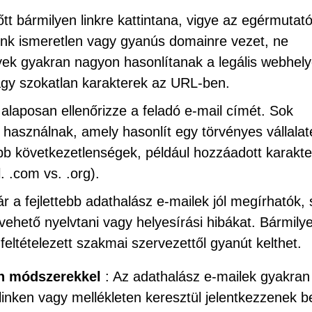
őtt bármilyen linkre kattintana, vigye az egérmutató
link ismeretlen vagy gyanús domainre vezet, ne
yek gyakran nagyon hasonlítanak a legális webhely
agy szokatlan karakterek az URL-ben.
 alaposan ellenőrizze a feladó e-mail címét. Sok
 használnak, amely hasonlít egy törvényes vállalat
bb következetlenségek, például hozzáadott karakt
. .com vs. .org).
r a fejlettebb adathalász e-mailek jól megírhatók,
ehető nyelvtani vagy helyesírási hibákat. Bármily
eltételezett szakmai szervezettől gyanút kelthet.
an módszerekkel
: Az adathalász e-mailek gyakran
 linken vagy mellékleten keresztül jelentkezzenek b