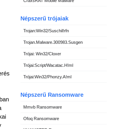
CraxsRAT Mobile Malware
Népszerű trójaiak
Trojan:Win32/Suschil!rfn
Trojan.Malware.300983.Susgen
Trójai: Win32/Cloxer
Trójai:Script/Wacatac.H!ml
erés
Trójai:Win32/Phonzy.A!ml
Népszerű Ransomware
ában
Mmvb Ransomware
a
kai
Ofoq Ransomware
y