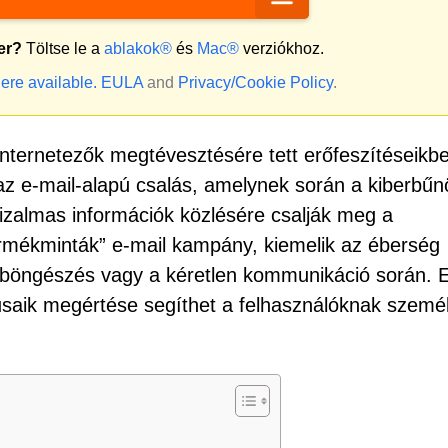
er?
Töltse le a
ablakok®
és
Mac®
verziókhoz.
ere available.
EULA
and
Privacy/Cookie Policy
.
internetezők megtévesztésére tett erőfeszítéseikbe
az e-mail-alapú csalás, amelynek során a kiberbű
zalmas információk közlésére csalják meg a
Termékminták” e-mail kampány, kiemelik az éberség
böngészés vagy a kéretlen kommunikáció során. 
saik megértése segíthet a felhasználóknak szemé