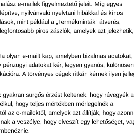
halász e-mailek figyelmeztető jeleit. Míg egyes
lépítve, nyilvánvaló nyelvtani hibákkal és kínos
ások, mint például a „Termékminták” átverés,
egfontosabb piros zászlók, amelyek azt jelezhetik
Ha olyan e-mailt kap, amelyben bizalmas adatokat,
y pénzügyi adatokat kér, legyen gyanús, különösen
cióra. A törvényes cégek ritkán kérnek ilyen jell
k gyakran sürgős érzést keltenek, hogy rávegyék a
élkül, hogy teljes mértékben mérlegelnék a
 az e-mailektől, amelyek azt állítják, hogy azonn
annak a veszélye, hogy elveszít egy lehetőséget, va
embenéznie.