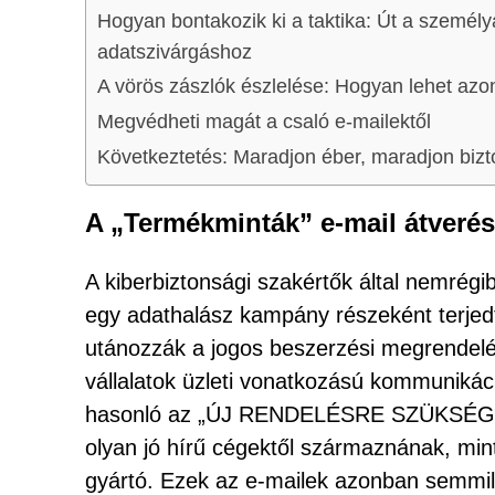
Hogyan bontakozik ki a taktika: Út a szemé
adatszivárgáshoz
A vörös zászlók észlelése: Hogyan lehet azon
Megvédheti magát a csaló e-mailektől
Következtetés: Maradjon éber, maradjon biz
A „Termékminták” e-mail átveré
A kiberbiztonsági szakértők által nemrég
egy adathalász kampány részeként terjedt
utánozzák a jogos beszerzési megrendelé
vállalatok üzleti vonatkozású kommunikáci
hasonló az „ÚJ RENDELÉSRE SZÜKSÉGES
olyan jó hírű cégektől származnának, min
gyártó. Ezek az e-mailek azonban semm