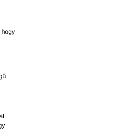
, hogy
egű
al
gy