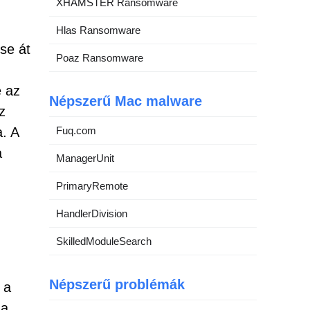
XHAMSTER Ransomware
Hlas Ransomware
se át
Poaz Ransomware
e az
Népszerű Mac malware
z
a. A
Fuq.com
a
ManagerUnit
PrimaryRemote
HandlerDivision
SkilledModuleSearch
Népszerű problémák
 a
 a