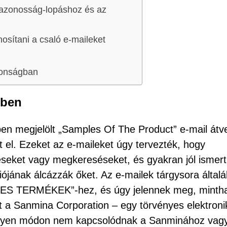
lyazonosság-lopáshoz és az
osítani a csaló e-maileket
tonságban
sben
iben megjelölt „Samples Of The Product” e-mail átv
 el. Ezeket az e-maileket úgy tervezték, hogy
seket vagy megkereséseket, és gyakran jól ismert
ójának álcázzák őket. Az e-mailek tárgysora által
 TERMÉKEK”-hez, és úgy jelennek meg, minth
t a Sanmina Corporation – egy törvényes elektroni
ilyen módon nem kapcsolódnak a Sanminához vag