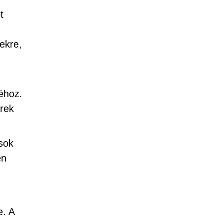
t
ekre,
éhoz.
erek
 sok
en
e. A