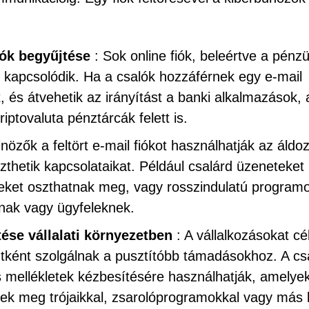
ók begyűjtése
: Sok online fiók, beleértve a pénzü
z kapcsolódik. Ha a csalók hozzáférnek egy e-mail
at, és átvehetik az irányítást a banki alkalmazások, 
ptovaluta pénztárcák felett is.
nözők a feltört e-mail fiókot használhatják az áldo
hetik kapcsolataikat. Például csalárd üzeneteket
nkeket oszthatnak meg, vagy rosszindulatú program
knak vagy ügyfeleknek.
ése vállalati környezetben
: A vállalkozásokat cé
ntként szolgálnak a pusztítóbb támadásokhoz. A cs
s mellékletek kézbesítésére használhatják, amelye
etnek meg trójaikkal, zsarolóprogramokkal vagy más