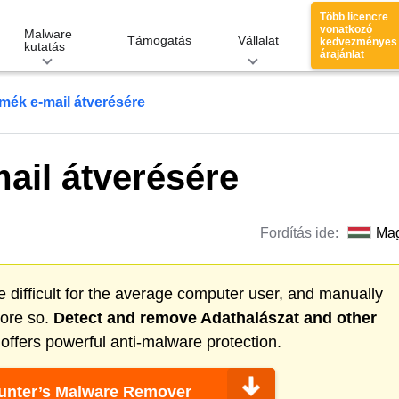
Több licencre
vonatkozó
Malware
Támogatás
Vállalat
kedvezményes
kutatás
árajánlat
rmék e-mail átverésére
ail átverésére
Fordítás ide:
Ma
 difficult for the average computer user, and manually
more so.
Detect and remove
Adathalászat
and other
ffers powerful anti-malware protection.
nter’s Malware Remover