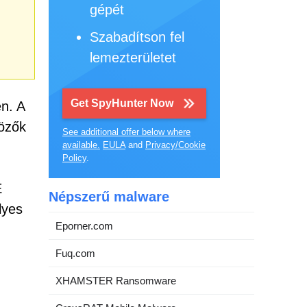
gépét
Szabadítson fel
lemezterületet
Get SpyHunter Now
n. A
nözők
See additional offer below where
available.
EULA
and
Privacy/Cookie
Policy
.
E
Népszerű malware
lyes
Eporner.com
Fuq.com
XHAMSTER Ransomware