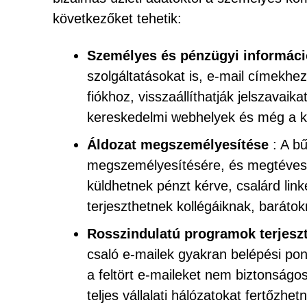
következőket tehetik:
Személyes és pénzügyi informáci
szolgáltatásokat is, e-mail címekhe
fiókhoz, visszaállíthatják jelszavaik
kereskedelmi webhelyek és még a kri
Áldozat megszemélyesítése
: A bű
megszemélyesítésére, és megtéveszt
küldhetnek pénzt kérve, csalárd li
terjeszthetnek kollégáiknak, baráto
Rosszindulatú programok terjeszt
csaló e-mailek gyakran belépési po
a feltört e-maileket nem biztonságo
teljes vállalati hálózatokat fertőzh