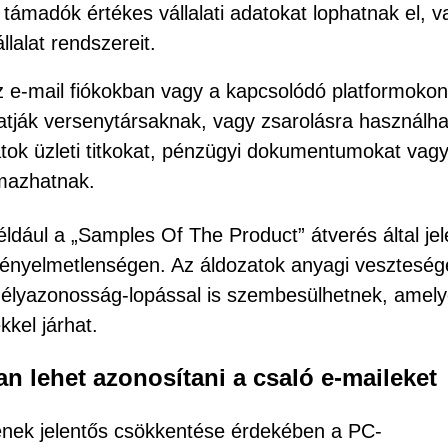
 támadók értékes vállalati adatokat lophatnak el, v
llalat rendszereit.
z e-mail fiókokban vagy a kapcsolódó platformokon
atják versenytársaknak, vagy zsarolásra használha
atok üzleti titkokat, pénzügyi dokumentumokat vag
lmazhatnak.
dául a „Samples Of The Product” átverés által jel
ényelmetlenségen. Az áldozatok anyagi veszteség
élyazonosság-lopással is szembesülhetnek, amel
kel járhat.
n lehet azonosítani a csaló e-maileket
ének jelentős csökkentése érdekében a PC-