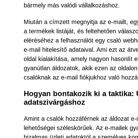
bármely más valódi vállalkozáshoz.
Miután a címzett megnyitja az e-mailt, eg
a termékek listáját, és feltehetően válaszol
eléréséhez a felhasználót egy csaló webhel
e-mail hitelesítő adataival. Ami ezt az át
oldal kialakítása, amely nagyon hasonlít e
gyanútlan áldozatok, akik ezen az oldalon 
csalóknak az e-mail fiókjukhoz való hozzá
Hogyan bontakozik ki a taktika:
adatszivárgáshoz
Amint a csalók hozzáférnek az áldozat e-
lehetőségei széleskörűek. Az e-mailek gy
bizalmas üzleti adatoktól a személyes kom