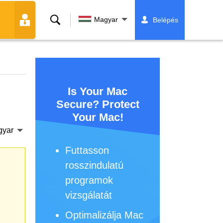
Keresés
Magyar
Belépés
Is Your Mac
Secure? Protect
Your Mac!
gyar
Futtasson
rosszindulatú
programok
vizsgálatát
Optimalizálja Mac