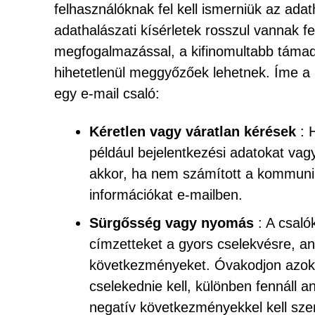
felhasználóknak fel kell ismerniük az adat
adathalászati kísérletek rosszul vannak fe
megfogalmazással, a kifinomultabb támad
hihetetlenül meggyőzőek lehetnek. Íme a l
egy e-mail csaló:
Kéretlen vagy váratlan kérések
: 
például bejelentkezési adatokat vag
akkor, ha nem számított a kommuniká
információkat e-mailben.
Sürgősség vagy nyomás
: A csaló
címzetteket a gyors cselekvésre, an
következményeket. Óvakodjon azoktól
cselekednie kell, különben fennáll 
negatív következményekkel kell sz