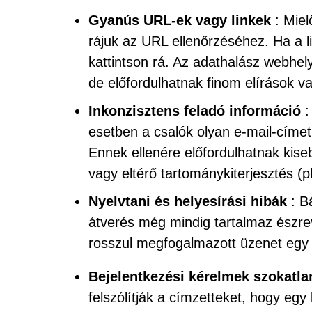
Gyanús URL-ek vagy linkek
: Miel
rájuk az URL ellenőrzéséhez. Ha a 
kattintson rá. Az adathalász webhel
de előfordulhatnak finom elírások v
Inkonzisztens feladó információ
:
esetben a csalók olyan e-mail-címet
Ennek ellenére előfordulhatnak kise
vagy eltérő tartománykiterjesztés (pl
Nyelvtani és helyesírási hibák
: Bá
átverés még mindig tartalmaz észrev
rosszul megfogalmazott üzenet egy f
Bejelentkezési kérelmek szokatl
felszólítják a címzetteket, hogy egy