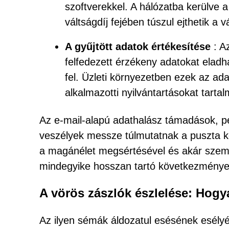
szoftverekkel. A hálózatba kerülve a
váltságdíj fejében túszul ejthetik a vá
A gyűjtött adatok értékesítése
: A
felfedezett érzékeny adatokat eladh
fel. Üzleti környezetben ezek az ad
alkalmazotti nyilvántartásokat tarta
Az e-mail-alapú adathalász támadások, pél
veszélyek messze túlmutatnak a puszta k
a magánélet megsértésével és akár szem
mindegyike hosszan tartó következmények
A vörös zászlók észlelése: Hogya
Az ilyen sémák áldozatul esésének esély