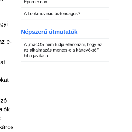
Eporner.com
A Lookmovie.io biztonságos?
gyi
Népszerű útmutatók
az e-
A „macOS nem tudja ellenőrizni, hogy ez
az alkalmazás mentes-e a kártevőktől”
hiba javítása
zat
okat
lzó
alók
k
 káros