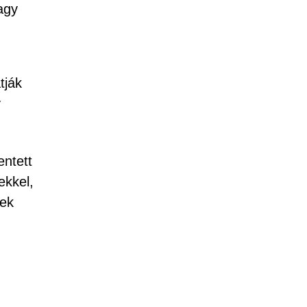
agy
tják
y
entett
ekkel,
yek