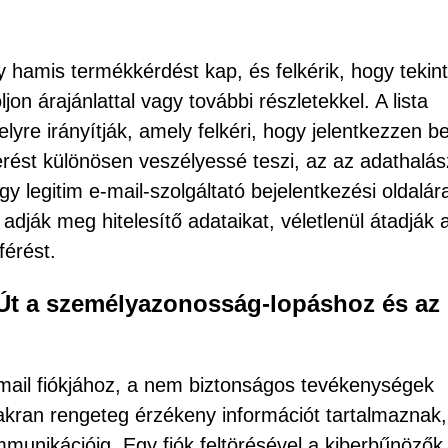
y hamis termékkérdést kap, és felkérik, hogy tekint
jon árajánlattal vagy további részletekkel. A lista
yre irányítják, amely felkéri, hogy jelentkezzen b
verést különösen veszélyessé teszi, az az adathalás
gy legitim e-mail-szolgáltató bejelentkezési oldalár
adják meg hitelesítő adataikat, véletlenül átadják 
férést.
 Út a személyazonosság-lopáshoz és az
mail fiókjához, a nem biztonságos tevékenységek
akran rengeteg érzékeny információt tartalmaznak,
munikációig. Egy fiók feltörésével a kiberbűnözők