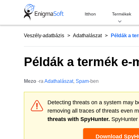
Skip
to
Itthon
Termékek
content
Veszély-adatbázis
Adathalászat
Példák a te
Példák a termék e-m
Mezo
-ra
Adathalászat
,
Spam
-ben
Detecting threats on a system may be
removing all traces of threats even 
threats with SpyHunter.
SpyHunter o
Download SpyHu