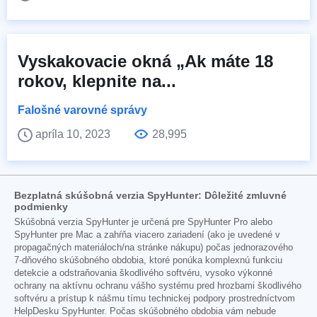
Vyskakovacie okná „Ak máte 18
rokov, klepnite na...
Falošné varovné správy
apríla 10, 2023
28,995
Bezplatná skúšobná verzia SpyHunter: Dôležité zmluvné
podmienky
Skúšobná verzia SpyHunter je určená pre SpyHunter Pro alebo
SpyHunter pre Mac a zahŕňa viacero zariadení (ako je uvedené v
propagačných materiáloch/na stránke nákupu) počas jednorazového
7-dňového skúšobného obdobia, ktoré ponúka komplexnú funkciu
detekcie a odstraňovania škodlivého softvéru, vysoko výkonné
ochrany na aktívnu ochranu vášho systému pred hrozbami škodlivého
softvéru a prístup k nášmu tímu technickej podpory prostredníctvom
HelpDesku SpyHunter. Počas skúšobného obdobia vám nebude