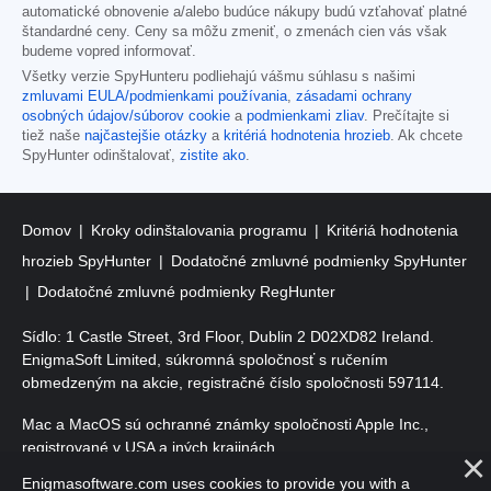
automatické obnovenie a/alebo budúce nákupy budú vzťahovať platné
štandardné ceny. Ceny sa môžu zmeniť, o zmenách cien vás však
budeme vopred informovať.
Všetky verzie SpyHunteru podliehajú vášmu súhlasu s našimi
zmluvami EULA/podmienkami používania
,
zásadami ochrany
osobných údajov/súborov cookie
a
podmienkami zliav
. Prečítajte si
tiež naše
najčastejšie otázky
a
kritériá hodnotenia hrozieb
. Ak chcete
SpyHunter odinštalovať,
zistite ako
.
Domov
Kroky odinštalovania programu
Kritériá hodnotenia
hrozieb SpyHunter
Dodatočné zmluvné podmienky SpyHunter
Dodatočné zmluvné podmienky RegHunter
Sídlo: 1 Castle Street, 3rd Floor, Dublin 2 D02XD82 Ireland.
EnigmaSoft Limited, súkromná spoločnosť s ručením
obmedzeným na akcie, registračné číslo spoločnosti 597114.
Mac a MacOS sú ochranné známky spoločnosti Apple Inc.,
registrované v USA a iných krajinách.
Enigmasoftware.com uses cookies to provide you with a
Copyright 2016-2026. EnigmaSoft Ltd. Všetky práva vyhradené.