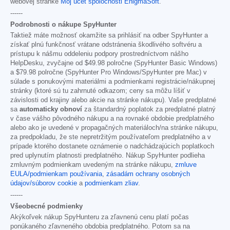
webovej stránke
Môj účet spoločnosti EnigmaSoft
.
------
Podrobnosti o nákupe SpyHunter
Taktiež máte možnosť okamžite sa prihlásiť na odber SpyHunter a
získať plnú funkčnosť vrátane odstránenia škodlivého softvéru a
prístupu k nášmu oddeleniu podpory prostredníctvom nášho
HelpDesku, zvyčajne od
$49.98
polročne (SpyHunter Basic Windows)
a
$79.98
polročne (SpyHunter Pro Windows/SpyHunter pre Mac) v
súlade s ponukovými materiálmi a podmienkami registrácie/nákupnej
stránky (ktoré sú tu zahrnuté odkazom; ceny sa môžu líšiť v
závislosti od krajiny alebo akcie na stránke nákupu). Vaše predplatné
sa
automaticky obnoví
za štandardný poplatok za predplatné platný
v čase vášho pôvodného nákupu a na rovnaké obdobie predplatného
alebo ako je uvedené v propagačných materiáloch/na stránke nákupu,
za predpokladu, že ste nepretržitým používateľom predplatného a v
prípade ktorého dostanete oznámenie o nadchádzajúcich poplatkoch
pred uplynutím platnosti predplatného. Nákup SpyHunter podlieha
zmluvným podmienkam uvedeným na stránke nákupu,
zmluve
EULA/podmienkam používania
,
zásadám ochrany osobných
údajov/súborov cookie
a
podmienkam zliav
.
------
Všeobecné podmienky
Akýkoľvek nákup SpyHunteru za zľavnenú cenu platí počas
ponúkaného zľavneného obdobia predplatného. Potom sa na