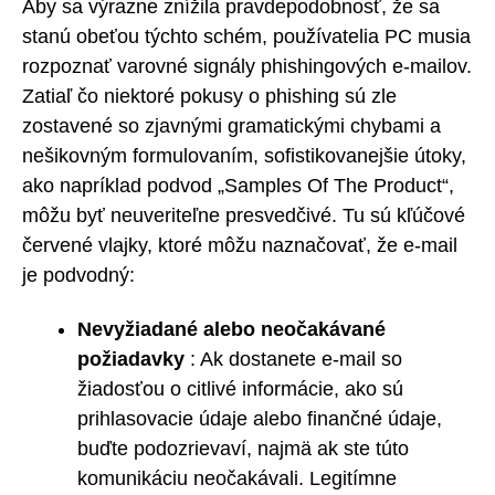
Aby sa výrazne znížila pravdepodobnosť, že sa
stanú obeťou týchto schém, používatelia PC musia
rozpoznať varovné signály phishingových e-mailov.
Zatiaľ čo niektoré pokusy o phishing sú zle
zostavené so zjavnými gramatickými chybami a
nešikovným formulovaním, sofistikovanejšie útoky,
ako napríklad podvod „Samples Of The Product“,
môžu byť neuveriteľne presvedčivé. Tu sú kľúčové
červené vlajky, ktoré môžu naznačovať, že e-mail
je podvodný:
Nevyžiadané alebo neočakávané
požiadavky
: Ak dostanete e-mail so
žiadosťou o citlivé informácie, ako sú
prihlasovacie údaje alebo finančné údaje,
buďte podozrievaví, najmä ak ste túto
komunikáciu neočakávali. Legitímne