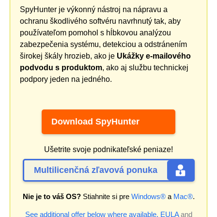
SpyHunter je výkonný nástroj na nápravu a
ochranu škodlivého softvéru navrhnutý tak, aby
používateľom pomohol s hĺbkovou analýzou
zabezpečenia systému, detekciou a odstránením
širokej škály hrozieb, ako je
Ukážky e-mailového
podvodu s produktom
, ako aj službu technickej
podpory jeden na jedného.
Download SpyHunter
Ušetrite svoje podnikateľské peniaze!
Multilicenčná zľavová ponuka
Nie je to váš OS?
Stiahnite si pre
Windows®
a
Mac®
.
See additional offer below where available.
EULA
and