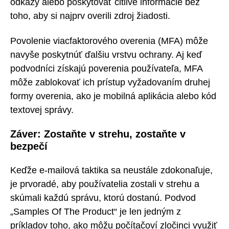
odkazy alebo poskytovať citlivé informácie bez
toho, aby si najprv overili zdroj žiadosti.
Povolenie viacfaktorového overenia (MFA) môže
navyše poskytnúť ďalšiu vrstvu ochrany. Aj keď
podvodníci získajú poverenia používateľa, MFA
môže zablokovať ich prístup vyžadovaním druhej
formy overenia, ako je mobilná aplikácia alebo kód
textovej správy.
Záver: Zostaňte v strehu, zostaňte v
bezpečí
Keďže e-mailová taktika sa neustále zdokonaľuje,
je prvoradé, aby používatelia zostali v strehu a
skúmali každú správu, ktorú dostanú. Podvod
„Samples Of The Product“ je len jedným z
príkladov toho, ako môžu počítačoví zločinci využiť