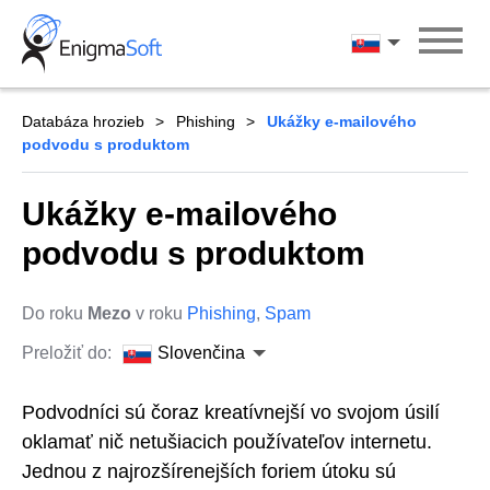
Skip
to
Slovenčina
content
Databáza hrozieb
Phishing
Ukážky e-mailového
podvodu s produktom
Ukážky e-mailového
podvodu s produktom
Do roku
Mezo
v roku
Phishing
,
Spam
Preložiť do:
Slovenčina
Podvodníci sú čoraz kreatívnejší vo svojom úsilí
oklamať nič netušiacich používateľov internetu.
Jednou z najrozšírenejších foriem útoku sú