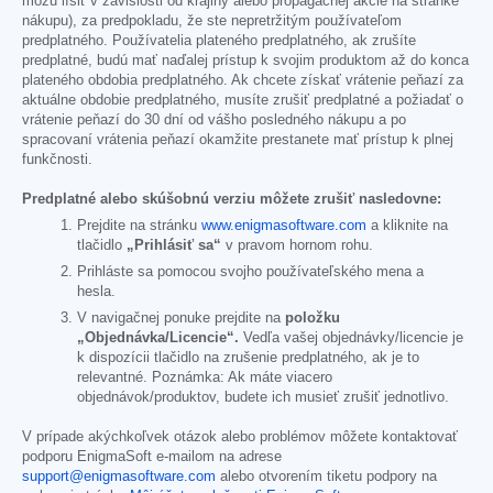
môžu líšiť v závislosti od krajiny alebo propagačnej akcie na stránke
nákupu), za predpokladu, že ste nepretržitým používateľom
predplatného. Používatelia plateného predplatného, ak zrušíte
predplatné, budú mať naďalej prístup k svojim produktom až do konca
plateného obdobia predplatného. Ak chcete získať vrátenie peňazí za
aktuálne obdobie predplatného, musíte zrušiť predplatné a požiadať o
vrátenie peňazí do 30 dní od vášho posledného nákupu a po
spracovaní vrátenia peňazí okamžite prestanete mať prístup k plnej
funkčnosti.
Predplatné alebo skúšobnú verziu môžete zrušiť nasledovne:
Prejdite na stránku
www.enigmasoftware.com
a kliknite na
tlačidlo
„Prihlásiť sa“
v pravom hornom rohu.
Prihláste sa pomocou svojho používateľského mena a
hesla.
V navigačnej ponuke prejdite na
položku
„Objednávka/Licencie“.
Vedľa vašej objednávky/licencie je
k dispozícii tlačidlo na zrušenie predplatného, ak je to
relevantné. Poznámka: Ak máte viacero
objednávok/produktov, budete ich musieť zrušiť jednotlivo.
V prípade akýchkoľvek otázok alebo problémov môžete kontaktovať
podporu EnigmaSoft e-mailom na adrese
support@enigmasoftware.com
alebo otvorením tiketu podpory na