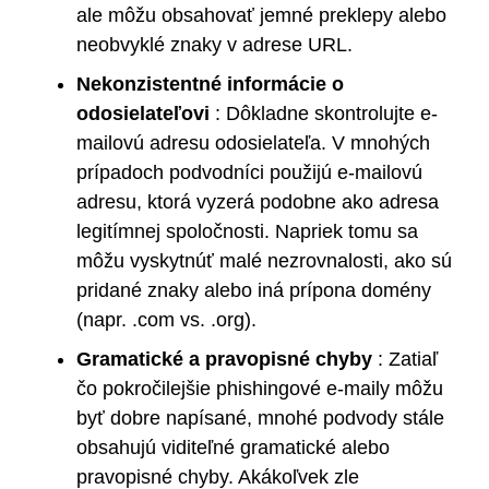
ale môžu obsahovať jemné preklepy alebo
neobvyklé znaky v adrese URL.
Nekonzistentné informácie o
odosielateľovi
: Dôkladne skontrolujte e-
mailovú adresu odosielateľa. V mnohých
prípadoch podvodníci použijú e-mailovú
adresu, ktorá vyzerá podobne ako adresa
legitímnej spoločnosti. Napriek tomu sa
môžu vyskytnúť malé nezrovnalosti, ako sú
pridané znaky alebo iná prípona domény
(napr. .com vs. .org).
Gramatické a pravopisné chyby
: Zatiaľ
čo pokročilejšie phishingové e-maily môžu
byť dobre napísané, mnohé podvody stále
obsahujú viditeľné gramatické alebo
pravopisné chyby. Akákoľvek zle