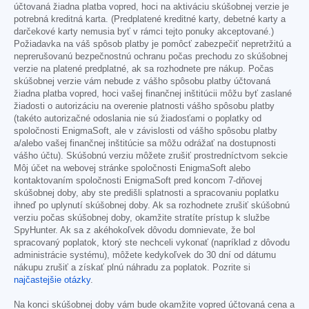
účtovaná žiadna platba vopred, hoci na aktiváciu skúšobnej verzie je
potrebná kreditná karta. (Predplatené kreditné karty, debetné karty a
darčekové karty nemusia byť v rámci tejto ponuky akceptované.)
Požiadavka na váš spôsob platby je pomôcť zabezpečiť nepretržitú a
neprerušovanú bezpečnostnú ochranu počas prechodu zo skúšobnej
verzie na platené predplatné, ak sa rozhodnete pre nákup. Počas
skúšobnej verzie vám nebude z vášho spôsobu platby účtovaná
žiadna platba vopred, hoci vašej finančnej inštitúcii môžu byť zaslané
žiadosti o autorizáciu na overenie platnosti vášho spôsobu platby
(takéto autorizačné odoslania nie sú žiadosťami o poplatky od
spoločnosti EnigmaSoft, ale v závislosti od vášho spôsobu platby
a/alebo vašej finančnej inštitúcie sa môžu odrážať na dostupnosti
vášho účtu). Skúšobnú verziu môžete zrušiť prostredníctvom sekcie
Môj účet na webovej stránke spoločnosti EnigmaSoft alebo
kontaktovaním spoločnosti EnigmaSoft pred koncom 7-dňovej
skúšobnej doby, aby ste predišli splatnosti a spracovaniu poplatku
ihneď po uplynutí skúšobnej doby. Ak sa rozhodnete zrušiť skúšobnú
verziu počas skúšobnej doby, okamžite stratíte prístup k službe
SpyHunter. Ak sa z akéhokoľvek dôvodu domnievate, že bol
spracovaný poplatok, ktorý ste nechceli vykonať (napríklad z dôvodu
administrácie systému), môžete kedykoľvek do 30 dní od dátumu
nákupu zrušiť a získať plnú náhradu za poplatok. Pozrite si
najčastejšie otázky
.
Na konci skúšobnej doby vám bude okamžite vopred účtovaná cena a