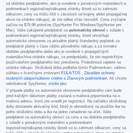
za obdobie predplatného, ako je uvedené v ponukových materiáloch a
podmienkach registračnej/nákupnej stránky (ktoré sú tu zahrnuté
odkazom; ceny sa môžu líšiť v závislosti od krajiny alebo propagačnej
akcie na stránke nákupu), ak ste odber včas nezrušili. Cena zvyčajne
začína na
$79.98
polročne (SpyHunter Pro Windows/SpyHunter pre
Mac). Vaše zakúpené predplatné sa
automaticky obnoví
v súlade s
podmienkami registračnej/nákupnej stránky, ktoré umožňujú
automatické obnovenie za aktuálne platný štandardný poplatok za
predplatné platný v čase vášho pôvodného nákupu a za rovnaké
obdobie predplatného alebo ako je uvedené v propagačných
materiáloch/na stránke nákupu, za predpokladu, že ste nepretržitým
používateľom predplatného bez prerušenia. Podrobnosti nájdete na
stránke nákupu. Skúšobná doba podlieha týmto Podmienkam, vášmu
súhlasu s licenčnými zmluvami
EULA/TOS
,
Zásadám ochrany
osobných údajov/súborov cookie
a
Zľavovým podmienkam
. Ak chcete
odinštalovať SpyHunter,
zistite ako
.
V prípade platby za automatické obnovenie predplatného vám bude
pred každým dátumom platby zaslaná e-mailová pripomienka na e-
mailovú adresu, ktorú ste uviedli pri registrácii. Na začiatku skúšobnej
doby dostanete aktivačný kód, ktorý je obmedzený na použitie iba na
jednu skúšobnú dobu a iba na jedno zariadenie na účet. Vaše
predplatné sa automaticky obnoví za cenu a na obdobie predplatného
v súlade s ponukovými materiálmi a podmienkami
registračnej/nákupnej stránky (ktoré sú tu zahrnuté odkazom; ceny sa