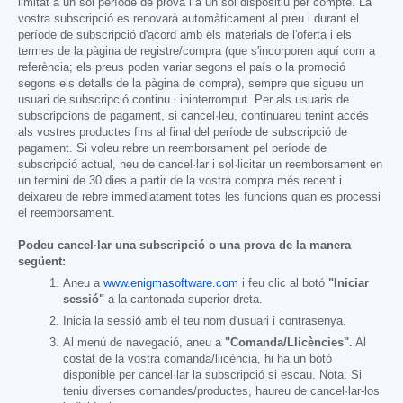
limitat a un sol període de prova i a un sol dispositiu per compte. La
vostra subscripció es renovarà automàticament al preu i durant el
període de subscripció d'acord amb els materials de l'oferta i els
termes de la pàgina de registre/compra (que s'incorporen aquí com a
referència; els preus poden variar segons el país o la promoció
segons els detalls de la pàgina de compra), sempre que sigueu un
usuari de subscripció continu i ininterromput. Per als usuaris de
subscripcions de pagament, si cancel·leu, continuareu tenint accés
als vostres productes fins al final del període de subscripció de
pagament. Si voleu rebre un reemborsament pel període de
subscripció actual, heu de cancel·lar i sol·licitar un reemborsament en
un termini de 30 dies a partir de la vostra compra més recent i
deixareu de rebre immediatament totes les funcions quan es processi
el reemborsament.
Podeu cancel·lar una subscripció o una prova de la manera
següent:
Aneu a
www.enigmasoftware.com
i feu clic al botó
"Iniciar
sessió"
a la cantonada superior dreta.
Inicia la sessió amb el teu nom d'usuari i contrasenya.
Al menú de navegació, aneu a
"Comanda/Llicències".
Al
costat de la vostra comanda/llicència, hi ha un botó
disponible per cancel·lar la subscripció si escau. Nota: Si
teniu diverses comandes/productes, haureu de cancel·lar-los