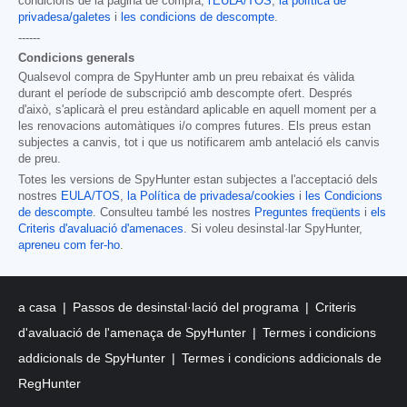
condicions de la pàgina de compra,
l'EULA/TOS
,
la política de
privadesa/galetes
i
les condicions de descompte
.
------
Condicions generals
Qualsevol compra de SpyHunter amb un preu rebaixat és vàlida
durant el període de subscripció amb descompte ofert. Després
d'això, s'aplicarà el preu estàndard aplicable en aquell moment per a
les renovacions automàtiques i/o compres futures. Els preus estan
subjectes a canvis, tot i que us notificarem amb antelació els canvis
de preu.
Totes les versions de SpyHunter estan subjectes a l'acceptació dels
nostres
EULA/TOS
,
la Política de privadesa/cookies
i
les Condicions
de descompte
. Consulteu també les nostres
Preguntes freqüents
i
els
Criteris d'avaluació d'amenaces
. Si voleu desinstal·lar SpyHunter,
apreneu com fer-ho
.
a casa
Passos de desinstal·lació del programa
Criteris
d'avaluació de l'amenaça de SpyHunter
Termes i condicions
addicionals de SpyHunter
Termes i condicions addicionals de
RegHunter