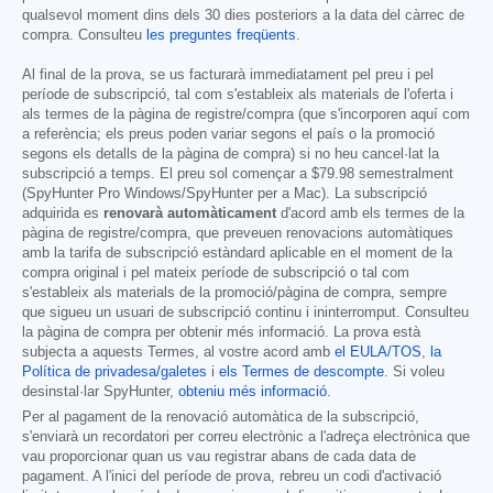
qualsevol moment dins dels 30 dies posteriors a la data del càrrec de
compra. Consulteu
les preguntes freqüents
.
Al final de la prova, se us facturarà immediatament pel preu i pel
període de subscripció, tal com s'estableix als materials de l'oferta i
als termes de la pàgina de registre/compra (que s'incorporen aquí com
a referència; els preus poden variar segons el país o la promoció
segons els detalls de la pàgina de compra) si no heu cancel·lat la
subscripció a temps. El preu sol començar a
$79.98
semestralment
(SpyHunter Pro Windows/SpyHunter per a Mac). La subscripció
adquirida es
renovarà automàticament
d'acord amb els termes de la
pàgina de registre/compra, que preveuen renovacions automàtiques
amb la tarifa de subscripció estàndard aplicable en el moment de la
compra original i pel mateix període de subscripció o tal com
s'estableix als materials de la promoció/pàgina de compra, sempre
que sigueu un usuari de subscripció continu i ininterromput. Consulteu
la pàgina de compra per obtenir més informació. La prova està
subjecta a aquests Termes, al vostre acord amb
el EULA/TOS
,
la
Política de privadesa/galetes
i
els Termes de descompte
. Si voleu
desinstal·lar SpyHunter,
obteniu més informació
.
Per al pagament de la renovació automàtica de la subscripció,
s'enviarà un recordatori per correu electrònic a l'adreça electrònica que
vau proporcionar quan us vau registrar abans de cada data de
pagament. A l'inici del període de prova, rebreu un codi d'activació