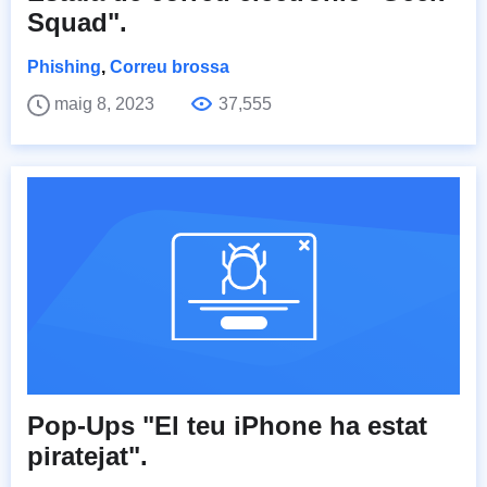
Squad".
Phishing
,
Correu brossa
maig 8, 2023
37,555
Pop-Ups "El teu iPhone ha estat
piratejat".