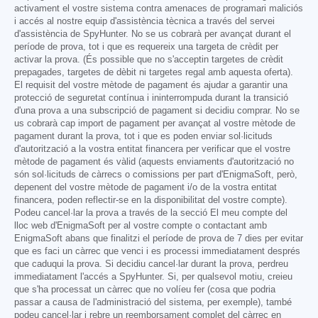
activament el vostre sistema contra amenaces de programari maliciós
i accés al nostre equip d'assistència tècnica a través del servei
d'assistència de SpyHunter. No se us cobrarà per avançat durant el
període de prova, tot i que es requereix una targeta de crèdit per
activar la prova. (És possible que no s'acceptin targetes de crèdit
prepagades, targetes de dèbit ni targetes regal amb aquesta oferta).
El requisit del vostre mètode de pagament és ajudar a garantir una
protecció de seguretat contínua i ininterrompuda durant la transició
d'una prova a una subscripció de pagament si decidiu comprar. No se
us cobrarà cap import de pagament per avançat al vostre mètode de
pagament durant la prova, tot i que es poden enviar sol·licituds
d'autorització a la vostra entitat financera per verificar que el vostre
mètode de pagament és vàlid (aquests enviaments d'autorització no
són sol·licituds de càrrecs o comissions per part d'EnigmaSoft, però,
depenent del vostre mètode de pagament i/o de la vostra entitat
financera, poden reflectir-se en la disponibilitat del vostre compte).
Podeu cancel·lar la prova a través de la secció El meu compte del
lloc web d'EnigmaSoft per al vostre compte o contactant amb
EnigmaSoft abans que finalitzi el període de prova de 7 dies per evitar
que es faci un càrrec que venci i es processi immediatament després
que caduqui la prova. Si decidiu cancel·lar durant la prova, perdreu
immediatament l'accés a SpyHunter. Si, per qualsevol motiu, creieu
que s'ha processat un càrrec que no volíeu fer (cosa que podria
passar a causa de l'administració del sistema, per exemple), també
podeu cancel·lar i rebre un reemborsament complet del càrrec en