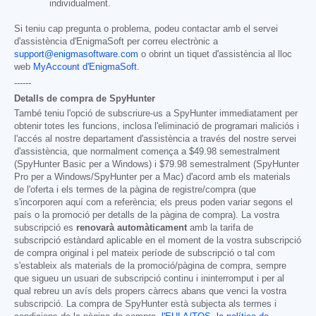
individualment.
Si teniu cap pregunta o problema, podeu contactar amb el servei
d'assistència d'EnigmaSoft per correu electrònic a
support@enigmasoftware.com
o obrint un tiquet d'assistència al lloc
web
MyAccount d'EnigmaSoft
.
------
Detalls de compra de SpyHunter
També teniu l'opció de subscriure-us a SpyHunter immediatament per
obtenir totes les funcions, inclosa l'eliminació de programari maliciós i
l'accés al nostre departament d'assistència a través del nostre servei
d'assistència, que normalment comença a
$49.98
semestralment
(SpyHunter Basic per a Windows) i
$79.98
semestralment (SpyHunter
Pro per a Windows/SpyHunter per a Mac) d'acord amb els materials
de l'oferta i els termes de la pàgina de registre/compra (que
s'incorporen aquí com a referència; els preus poden variar segons el
país o la promoció per detalls de la pàgina de compra). La vostra
subscripció es
renovarà automàticament
amb la tarifa de
subscripció estàndard aplicable en el moment de la vostra subscripció
de compra original i pel mateix període de subscripció o tal com
s'estableix als materials de la promoció/pàgina de compra, sempre
que sigueu un usuari de subscripció continu i ininterromput i per al
qual rebreu un avís dels propers càrrecs abans que venci la vostra
subscripció. La compra de SpyHunter està subjecta als termes i