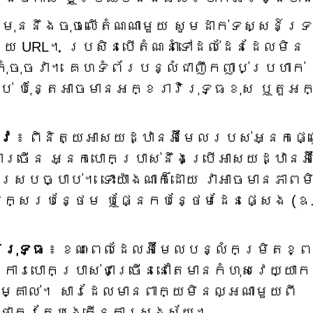
មុន​នឹង​ចុច​លើ​តំណ​ណា​មួយ សូម​ដាក់​ទស្សន៍​ទ្
និត្យ URL។ ប្រសិនបើតំណនាំទៅដល់ដែនដែលមិន
កុំចុចវា។ គេហទំព័របន្លំជាញឹកញាប់ប្រហាក់
់ ប៉ុន្តែអាចមានអក្ខរាវិរុទ្ធខុស ឬតួអ
ូវ
៖ ពិនិត្យអាសយដ្ឋានអ៊ីមែលរបស់អ្នកផ្
ាច្រើន អ្នកបោកប្រាស់នឹងប្រើអាសយដ្ឋានអ៊
្របច្បាប់។ ទោះយ៉ាងណាក៏ដោយ វាអាចមានភាពម
តួអក្សរបន្ថែម ឬផ្នែកបន្ថែមដែនផ្សេង (ឧ
ិរុទ្ធ
៖ ខណៈពេលដែលអ៊ីមែលបន្លំកម្រិតខ្ព
ារបោកប្រាស់ជាច្រើននៅតែមានកំហុសវេយ្យាក
្គាល់។ សារដែលមានពាក្យមិនល្អណាមួយពី
់ថាគួរតែបង្កើនការសង្ស័យ។