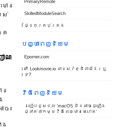
PrimaryRemote
ះមាន
SkilledModuleSearch
បស់
ផ្នែកគ្រប់គ្រង
កគេ
បញ្ហាពេញនិយម
ញាណ
Eporner.com
តើ Lookmovie.io មានសុវត្ថិភាពដែរឬ
ទេ?
មាន
វិធីពេញនិយម
នង
របៀបជួសជុល 'macOS មិនអាចផ្ទៀង
អាច៖
ផ្ទាត់ថាកម្មវិធីនេះគ្មានមេរោគ'
ំង