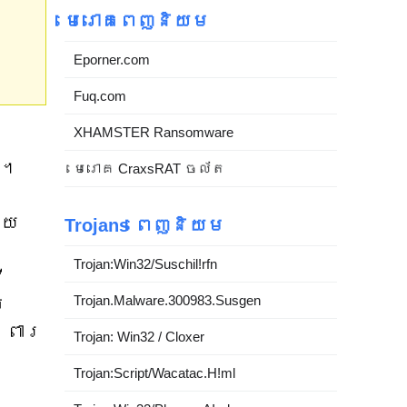
មេរោគពេញនិយម
Eporner.com
Fuq.com
XHAMSTER Ransomware
ង
យ។
មេរោគ CraxsRAT ចល័ត
្យ
Trojans ពេញនិយម
Trojan:Win32/Suschil!rfn
ើ
Trojan.Malware.300983.Susgen
ម
រពារ
Trojan: Win32 / Cloxer
Trojan:Script/Wacatac.H!ml