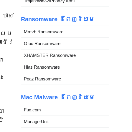
Trojan:Win32/Phonzy.A!ml
រាស់
Ransomware ដ៏ពេញនិយម
។
Mmvb Ransomware
ស្រប
ាជីវ
Ofoq Ransomware
XHAMSTER Ransomware
ា
Hlas Ransomware
េង
Poaz Ransomware
Mac Malware ដ៏ពេញនិយម
Fuq.com
ថា
រើ
ManagerUnit