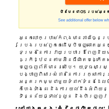
មិនមែនជា OS របស់អ្ន
See additional offer below wh
អ្នកបោកប្រាស់កំពុងមានភាពច្នៃប្រ
ប្រែងរបស់ពួកគេដើម្បីបញ្ឆោតអ្នក
ទម្រង់នៃការវាយប្រហារដ៏ពេញនិយម
ឧក្រិដ្ឋជនតាមអ៊ីនធឺណិតបង្កើតស
បញ្ចេញព័ត៌មានរសើប។ យុទ្ធសាស្ត្រ
បង្ហាញពីសារៈសំខាន់នៃការរក្សាកា
អន្តរកម្មជាមួយទំនាក់ទំនងដែលមិ
កំហែងទាំងនេះ និងការយល់ដឹងអំពីយ
ទិន្នន័យផ្ទាល់ខ្លួន និងហិរញ្ញ
នៅខាងក្នុង 'គំរូនៃផលិតផល' អ៊