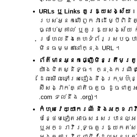
URLs ឬ Links គួរ​ឱ្យ​សង្ស័យ
៖ 
របស់​អ្នក​លើ​ពួកវា ដើម្បី​ពិ
ធ្លាប់ស្គាល់ ឬគួរឱ្យសង្ស័យ 
ប្រហែលនឹងគេហទំព័រស្របច្បាប
មិនធម្មតានៅក្នុង URL ។
ព័ត៌មានអ្នកផ្ញើមិនត្រឹមត្រ
យ៉ាងជិតស្និទ្ធ។ ក្នុងករណីជ
ដែលមើលទៅស្រដៀងនឹងក្រុមហ៊ុនស
ស៊ីសង្វាក់គ្នាតិចតួច ដូចជា
.com ទល់នឹង .org)។
កំហុសវេយ្យាករណ៍ និងអក្ខរាវ
បន្ថែមទៀតអាចសរសេរបានល្អ ក
ឬអក្ខរាវិរុទ្ធគួរឱ្យកត់សម
អង្គការវិជ្ជាជីវៈដែលសន្មត