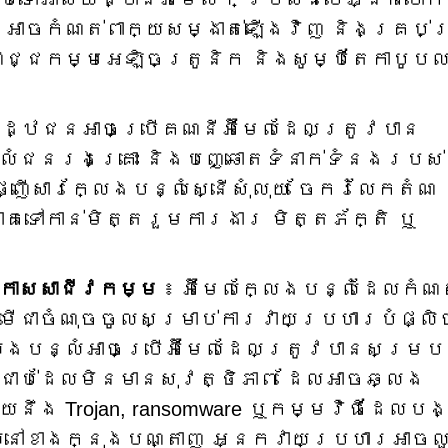
កគេអាចកំណត់ពាក្យសម្ងាត់ឡើងវិញ និងគ្រប់
ិជ្ជកម្មអេឡិចត្រូនិក និងសូម្បីតែកាបូបល
ិដ្ឋជនអាចប្រើគណនីអ៊ីមែលដែលត្រូវបាន
លំជនរងគ្រោះ និងបញ្ឆោតទំនាក់ទំនងរបស់
ញើសារក្លែងបន្លំស្នើសុំលុយ ចែករំលែកតំណ
ោគទៅកាន់មិត្តរួមការងារ មិត្តភ័ក្តិ ឬ
ាកាសសាជីវកម្ម
៖ អ៊ីមែលក្លែងបន្លំដែលកំណ
រើជាចំណុចចូលសម្រាប់ការវាយប្រហារបំផ្លិ
ែងបន្លំអាចប្រើអ៊ីមែលដែលត្រូវបានសម្រប
ជាប់ដែលមិនមានសុវត្ថិភាព ដែលអាចឆ្លង
យនឹង Trojan, ransomware ឬកម្មវិធីដែលបង
ដែលនៅខាងក្នុងបណ្តាញ អ្នកវាយប្រហារអាចល