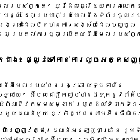
ីមែលរបស់ពួកគេ។ អ្វីដែលធ្វើឱ្យការឆបោកនេ
ព័របន្លំ ដែលប្រហាក់ប្រហែលនឹងទំព័រចូលរ
នរងគ្រោះដែលមិនមានការសង្ស័យដែលបញ្ចូល
រនេះ ប្រគល់ការចូលប្រើគណនីអ៊ីមែលរបស់ពួ
រដាង៖ ផ្លូវទៅកាន់ការលួចអត្តសញ្
នីអ៊ីមែលរបស់ជនរងគ្រោះ លទ្ធភាពនៃ
ទូលាយ។ អ៊ីមែលជាញឹកញាប់មានផ្ទុកនូវព័ត៌
តអំពីអាជីវកម្មសម្ងាត់ រហូតដល់ទំនាក់ទំ
ម្រួលគណនីមួយ ឧក្រិដ្ឋជនតាមអ៊ីនធឺណិត
ិងហិរញ្ញវត្ថុ
៖ គណនីអនឡាញជាច្រើន រួមទា
ាប់ទៅអាសយដ្ឋានអ៊ីមែល។ ប្រសិនបើអ្នកបោក