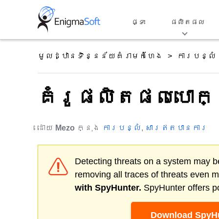
Skip
to
ផ្ទះ
ផលិតផល
content
មូលដ្ឋានទិន្នន័យគំរាមកំហែង
ការបន្លំ
គំរូផលិតផលបោកប្
ដោយ
Mezo
ក្នុង
ការបន្លំ
,
សារឥតបានការ
Detecting threats on a system may be
removing all traces of threats even 
with SpyHunter.
SpyHunter offers po
Download SpyHu