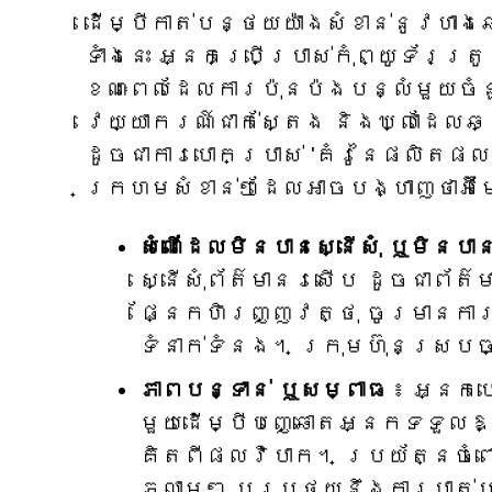
ដើម្បីកាត់បន្ថយយ៉ាងសំខាន់នូវហាង
ទាំងនេះ អ្នកប្រើប្រាស់កុំព្យូទ័រត
ខណៈពេលដែលការប៉ុនប៉ងបន្លំមួយចំន
វេយ្យាករណ៍ជាក់ស្តែង និងឃ្លាដែលឆ
ដូចជាការបោកប្រាស់ 'គំរូនៃផលិតផល' 
ក្រហម​សំខាន់ៗ​ដែល​អាច​បង្ហាញ​ថា​អ៊ីមែ
សំណើដែលមិនបានស្នើសុំ ឬមិនបា
ស្នើសុំព័ត៌មានរសើប ដូចជាព័ត
ផ្នែកហិរញ្ញវត្ថុ ចូរមានកា
ទំនាក់ទំនង។ ក្រុមហ៊ុនស្របច្
ភាពបន្ទាន់ ឬសម្ពាធ
៖ អ្នកប
មួយដើម្បីបញ្ឆោតអ្នកទទួលឱ
គិតពីផលវិបាក។ ប្រយ័ត្នចំពោ
ភ្លាមៗ ឬប្រថុយនឹងការបាត