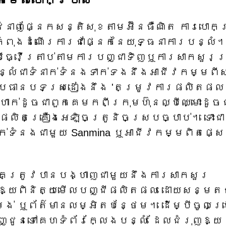
ំនាញផ្នែកសន្តិសុខតាមអ៊ីនធឺណិត ការបោកប្
កំពុងដំណើរការជាផ្នែកនៃយុទ្ធនាការបន្លំ
្បីធ្វើត្រាប់តាមការបញ្ជាទិញឬការសាកសួរ
ន្លំជាទំនាក់ទំនងទាក់ទងនឹងអាជីវកម្មពីស
ប្រធានបទស្រដៀងនឹង 'តម្រូវការផលិតផល
ាក់ដូចជាពួកគេមកពីក្រុមហ៊ុនល្បីឈ្មោះដូចជ
នផលិតគ្រឿងអេឡិចត្រូនិចស្របច្បាប់។ ទោះជា
ំនាក់ទំនងជាមួយ Sanmina ឬអាជីវកម្មពិតផ្ស
គេត្រូវបានបង្ហាញជាមួយនឹងការសាកសួរ
ុំឱ្យពិនិត្យមើលបញ្ជីផលិតផល ដោយសន្មត
់ ឬព័ត៌មានលម្អិតបន្ថែម។ ដើម្បីចូលប្
បញ្ជូនទៅគេហទំព័រក្លែងបន្លំ ដែលជំរុញឱ្យ