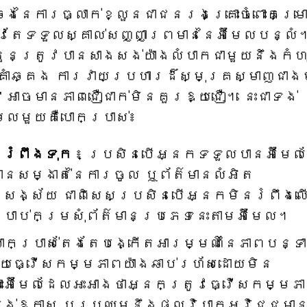
ឆេងនៃការធ្លាក់ខ្លួនជាជនរងគ្រោះចំពោះគម្រ
្រូវតែទទួលស្គាល់សញ្ញាព្រមាននៃអ៊ីមែលបន្លំ
ួនត្រូវបានសាងសង់យ៉ាងលំបាកជាមួយនឹងកំហ
្គាំឆ្គង ការវាយប្រហារដ៏ស្មុគ្រស្មាញជាង
អាចមានភាពជឿជាក់មិនគួរឱ្យជឿ។ នេះ​ជា​ទង់​
ល​មួយ​គឺ​បោក​ប្រាស់៖
នរំពឹងទុក
៖ ប្រសិនបើអ្នកទទួលបានអ៊ីមែ
៌មានសម្ងាត់នៃការចូល ឬព័ត៌មានលំអិត
រសង្ស័យ ជាពិសេសប្រសិនបើអ្នកមិនរំពឹងល
បាប់កម្រសុំព័ត៌មានប្រភេទនេះតាមអ៊ីមែល។
ោកប្រាស់តែងតែបង្កើតអារម្មណ៍នៃភាពបន្ទា
្យធ្វើសកម្មភាពយ៉ាងឆាប់រហ័សដោយមិន
ះអ៊ីមែលដែលអះអាងថាអ្នកត្រូវធ្វើសកម្មភ
់បង់ឱកាស ឬប្រឈមនឹងផលវិបាកអវិជ្ជមា