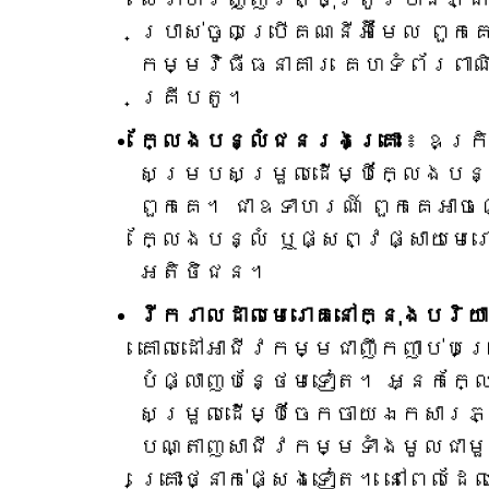
ប្រាស់ចូលប្រើគណនីអ៊ីមែល ពួ
កម្មវិធីធនាគារ គេហទំព័រពាណ
គ្រីបតូ។
ក្លែងបន្លំជនរងគ្រោះ
៖ ឧក្រ
សម្របសម្រួលដើម្បីក្លែងបន្
ពួកគេ។ ជាឧទាហរណ៍ ពួកគេអាចផ្
ក្លែងបន្លំ ឬផ្សព្វផ្សាយមេរ
អតិថិជន។
រីករាលដាលមេរោគនៅក្នុងបរិយ
គោលដៅអាជីវកម្មជាញឹកញាប់បម្
បំផ្លាញបន្ថែមទៀត។ អ្នកក្ល
សម្រួលដើម្បីចែកចាយឯកសារភ្
បណ្តាញសាជីវកម្មទាំងមូលជាមួ
គ្រោះថ្នាក់ផ្សេងទៀត។ នៅពេល