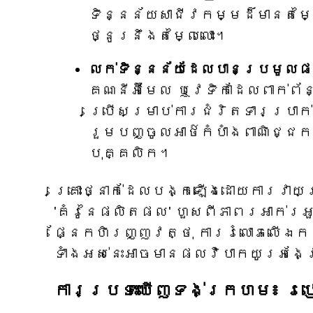
ទិន្នន័យសាជីវកម្មដ៏មានតម្លៃ
ថ្នូរនឹងតម្លៃលោះ។
លក់ទិន្នន័យដែលបានប្រមូល
គណនីអ៊ីមែល ឬវេទិកាដែលពាក់ព
ប្រើសម្រាប់ការជំរិតទារប្រា
រួមបញ្ចូលអាថ៌កំបាំងពាណិជ្ជ
បុគ្គលិក។
គ្រោះថ្នាក់ដែលបង្កឡើងដោយការវាយប
'គំរូនៃផលិតផល' ហួសពីភាពរអាក់
ផ្នែកហិរញ្ញវត្ថុ ការរំលោភលើឯក
ទាំងអស់នេះអាចមានផលវិបាកយូរអង្
ការប្រទះឃើញទង់ក្រហម៖ របៀ