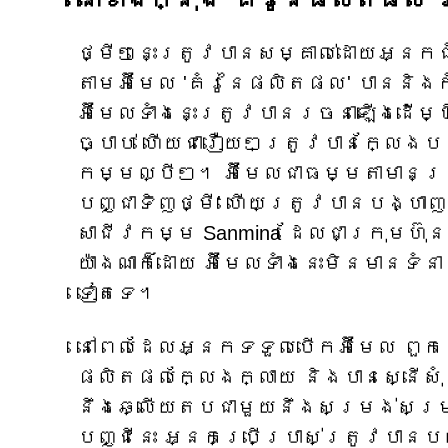
ថ្មីៗនេះត្រូវបានសម្គាល់ដោយអ្នកជ
តាមអ៊ីមែល 'គំរូនៃផលិតផល' បាននិង
អ៊ីមែលទាំងនេះត្រូវបានរចនាឡើងដើម
ច្បាប់ ហើយជារឿយៗត្រូវបានក្លែងប
កម្មល្បីៗ។ អ៊ីមែលជាធម្មតាមាន
បញ្ជាទិញថ្មី' ហើយត្រូវបានបង្ហាញហ
សាជីវកម្ម Sanmina ដែលជាក្រុមហ៊ុ
យ៉ាងណាក៏ដោយ អ៊ីមែលទាំងនេះមិនមានទ
ទៀតទេ។
នៅពេលដែលអ្នកទទួលបើកអ៊ីមែល ពួក
ផលិតផលក្លែងក្លាយ និងបានស្នើស
នឹងឆ្លើយតបជាមួយនឹងសម្រង់សម្រង
បញ្ជីនេះ អ្នកប្រើប្រាស់ត្រូវបាន