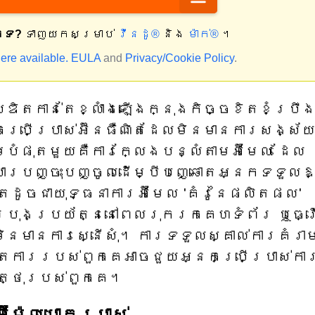
កទេ?
ទាញយកសម្រាប់
វីនដូ®
និង
ម៉ាក់®
។
ere available.
EULA
and
Privacy/Cookie Policy
.
ឌិតកាន់តែខ្លាំងឡើងក្នុងកិច្ចខិតខំប្រឹ
ប្រើប្រាស់អ៊ីនធឺណិតដែលមិនមានការសង្ស័
បំផុតមួយគឺការក្លែងបន្លំតាមអ៊ីមែល ដែល
ារបញ្ចុះបញ្ចូលដើម្បីបញ្ឆោតអ្នកទទួលឱ
ដូចជាយុទ្ធនាការអ៊ីមែល 'គំរូនៃផលិតផល'
រប្រុងប្រយ័ត្ននៅពេលរុករកគេហទំព័រ ឬធ្វ
នមានការស្នើសុំ។ ការទទួលស្គាល់ការគំរា
ន្តការរបស់ពួកគេអាចជួយអ្នកប្រើប្រាស់កា
វត្ថុរបស់ពួកគេ។
ីម៉ែលបោកប្រាស់