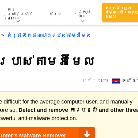
សម្រង់បញ្ចុះ
ការ
ក្រុម
តម្លៃច្រើនអាជ្ញ
ស្រាវជ្រាវ
គាំទ្រ
ហ៊ុន
ប័ណ្ណ
មេរោគ
គំរូផលិតផលបោកប្រាស់តាមអ៊ីមែល
រាស់តាមអ៊ីមែល
បកប្រែទៅ៖
ភាសាខ
 difficult for the average computer user, and manually
more so.
Detect and remove
ការបន្លំ
and other thre
werful anti-malware protection.
nter’s Malware Remover