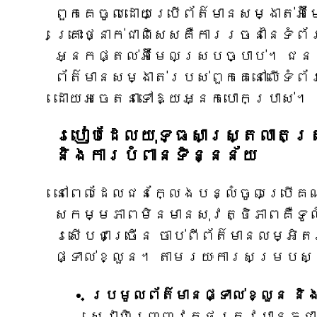
ពួកគេចូលដោយប្រើព័ត៌មានសម្ងាត់អ៊
គ្រោះថ្នាក់ជាពិសេសគឺការរចនានៃទំ
អ្នកផ្តល់អ៊ីមែលស្របច្បាប់។ ជ
ព័ត៌មានសម្ងាត់របស់ពួកគេនៅលើទំព័
ដោយអចេតនាទៅឱ្យអ្នកបោកប្រាស់។
របៀបដែលយុទ្ធសាស្ត្រលាតត្
និងការបំពានទិន្នន័យ
នៅពេលដែលជនក្លែងបន្លំចូលប្រើគណ
សកម្មភាពមិនមានសុវត្ថិភាពគឺទូលំ
រសើបជាច្រើន ចាប់ពីព័ត៌មានលម្អិ
ផ្ទាល់ខ្លួន។ តាមរយៈការសម្របស
ប្រមូលព័ត៌មានផ្ទាល់ខ្លួន ន
សេវាហិរញ្ញវត្ថុត្រូវបានភ្ជ