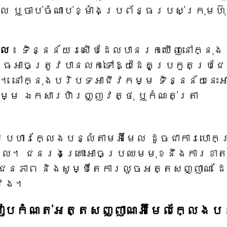
 ឬចាប់ចំណាប់ខ្មាំងប្រព័ន្ធរបស់ក្រុមហ៊
ផល
៖ ទិន្នន័យរសើបដែលបានរកឃើញនៅក្នុង
័ន្ធអាចត្រូវបានលក់ទៅឱ្យដៃគូប្រកួតប្រជ
ក់។ នៅក្នុងបរិបទអាជីវកម្ម ទិន្នន័យនេះអ
កម្ម ឯកសារហិរញ្ញវត្ថុ ឬកំណត់ត្រា
្រហារក្លែងបន្លំតាមអ៊ីមែល ដូចជាការបោកប្
រអួល។ ជនរងគ្រោះអាចប្រឈមមុខនឹងការខា
ជនភាព និងសូម្បីតែការលួចអត្តសញ្ញាណ ដ
វែង។
បកំណត់អត្តសញ្ញាណអ៊ីមែលក្លែងបន