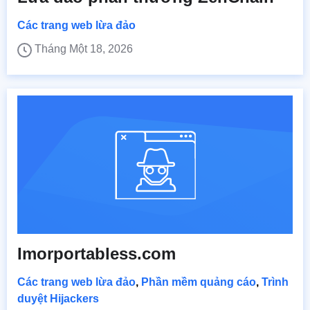
Các trang web lừa đảo
Tháng Một 18, 2026
Imorportabless.com
Các trang web lừa đảo
,
Phần mềm quảng cáo
,
Trình
duyệt Hijackers