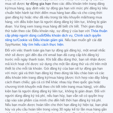
mua sẽ được
tự động gia hạn
theo các điều khoản trên trang đăng
ký/mua hàng, quy định việc tự động gia hạn với mức phí đăng ký tiêu
chuẩn hiện hành tại thời điểm mua hàng ban đầu và cho cùng thời
gian đăng ký hoặc như đã nêu trong tài liệu khuyến mãi/trang mua
hàng, với điều kiện bạn là người dùng đăng ký liên tục, không bị gián
đoạn. Vui lòng xem trang mua hàng để biết chi tiết. Thời gian dùng
thử tuân theo các Điều khoản này, sự đồng ý của bạn với
Thỏa thuận
cấp phép người dùng cuối/Điều khoản dịch vụ
,
Chính sách quyền
riêng tư/Cookie
và
Điều khoản giảm giá
. Nếu bạn muốn gỡ cài đặt
SpyHunter,
hãy tìm hiểu cách thực hiện
.
Đối với việc thanh toán gia hạn tự động gói đăng ký, một email nhắc
nhở sẽ được gửi đến địa chỉ email bạn đã cung cấp khi đăng ký
trước mỗi ngày thanh toán. Khi bắt đầu dùng thử, bạn sẽ nhận được
mã kích hoạt chỉ được sử dụng cho một lần dùng thử và chỉ trên một
thiết bị cho mỗi tài khoản. Gói đăng ký của bạn sẽ tự động gia hạn
với mức giá và thời hạn đăng ký theo đúng tài liệu chào bán và các
điều khoản trên trang đăng ký/mua hàng (được tích hợp vào đây bằng
cách tham chiếu; giá cả có thể khác nhau tùy theo quốc gia hoặc
chương trình khuyến mãi theo chi tiết trên trang mua hàng), với điều
kiện bạn là người dùng đăng ký liên tục, không bị gián đoạn. Đối với
người dùng đăng ký trả phí, nếu bạn hủy, bạn vẫn sẽ có quyền truy
cập vào sản phẩm của mình cho đến hết thời hạn đăng ký trả phí.
Nếu bạn muốn được hoàn tiền cho thời hạn đăng ký hiện tại, bạn phải
hủy và yêu cầu hoàn tiền trong vòng 30 ngày kể từ lần mua hàng gần