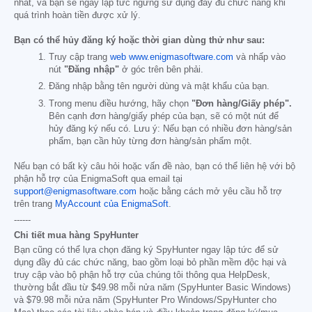
nhất, và bạn sẽ ngay lập tức ngừng sử dụng đầy đủ chức năng khi
quá trình hoàn tiền được xử lý.
Bạn có thể hủy đăng ký hoặc thời gian dùng thử như sau:
Truy cập trang
web www.enigmasoftware.com
và nhấp vào
nút
"Đăng nhập"
ở góc trên bên phải.
Đăng nhập bằng tên người dùng và mật khẩu của bạn.
Trong menu điều hướng, hãy chọn
"Đơn hàng/Giấy phép".
Bên cạnh đơn hàng/giấy phép của bạn, sẽ có một nút để
hủy đăng ký nếu có. Lưu ý: Nếu bạn có nhiều đơn hàng/sản
phẩm, bạn cần hủy từng đơn hàng/sản phẩm một.
Nếu bạn có bất kỳ câu hỏi hoặc vấn đề nào, bạn có thể liên hệ với bộ
phận hỗ trợ của EnigmaSoft qua email tại
support@enigmasoftware.com
hoặc bằng cách mở yêu cầu hỗ trợ
trên trang
MyAccount của EnigmaSoft
.
------
Chi tiết mua hàng SpyHunter
Bạn cũng có thể lựa chọn đăng ký SpyHunter ngay lập tức để sử
dụng đầy đủ các chức năng, bao gồm loại bỏ phần mềm độc hại và
truy cập vào bộ phận hỗ trợ của chúng tôi thông qua HelpDesk,
thường bắt đầu từ
$49.98
mỗi nửa năm (SpyHunter Basic Windows)
và
$79.98
mỗi nửa năm (SpyHunter Pro Windows/SpyHunter cho