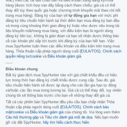
Mac) theo các tài liệu chào bán và điều khoản trang đăng ký/mua
hàng (được tích hợp vào đây bằng cách tham chiếu; giá cả có thể
thay đổi tùy theo quốc gia hoặc chương trình khuyến mãi theo chi tiết
trang mua hàng). Đăng ký của bạn sẽ
tự động gia hạn
với mức phí
đăng ký tiêu chuẩn hiện hành tại thời điểm bạn mua đăng ký ban đầu
và trong cùng khoảng thời gian đăng ký hoặc như được nêu trong tài
liệu khuyến mãi/trang mua hàng, với điều kiện bạn là người dùng
đăng ký liên tục, không bị gián đoạn và bạn sẽ nhận được thông báo
về các khoản phí sắp tới trước khi đăng ký của bạn hết hạn. Việc
mua SpyHunter tuân theo các điều khoản và điều kiện trên trang mua
hàng, Thỏa thuận cấp phép người dùng cuối
(EULA/TOS)
,
Chính sách
quyền riêng tư/cookie
và
Điều khoản giảm giá
.
------
Điều khoản chung
Bất kỳ giao dịch mua SpyHunter nào với giá chiết khấu đều có hiệu
lực trong thời hạn đăng ký chiết khấu được cung cấp. Sau đó, giá
tiêu chuẩn hiện hành sẽ được áp dụng cho các lần gia hạn tự động
và/hoặc các lần mua trong tương lai. Giá cả có thể thay đổi, tuy nhiên
chúng tôi sẽ thông báo trước cho bạn về những thay đổi giá cả.
Tất cả các phiên bản SpyHunter đều yêu cầu bạn chấp nhận Thỏa
thuận cấp phép người dùng cuối
(EULA/TOS)
,
Chính sách bảo
mật/cookie
và
Điều khoản giảm giá
của chúng tôi. Vui lòng xem thêm
Câu hỏi thường gặp
và
Tiêu chí đánh giá mối đe dọa
. Nếu bạn muốn
gỡ cài đặt SpyHunter,
hãy tìm hiểu cách thực hiện
.