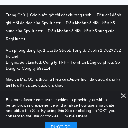
Trang Chủ
Các bước gỡ cài đặt chương trình
Tiêu chí đánh
giá mối đe dọa của SpyHunter
Điều khoản và điều kiện bổ
sung của SpyHunter
Điều khoản và điều kiện bổ sung của
RegHunter
Văn phòng đăng ký: 1 Castle Street, Tầng 3, Dublin 2 D02XD82
Ireland.
EnigmaSoft Limited, Công ty TNHH Tư nhân bằng cổ phiếu, Số
Đăng ký Công ty 597114.
Mac và MacOS là thương hiệu của Apple Inc., đã được đăng ký
tại Hoa Kỳ và các quốc gia khác.
Bản quyền 2016-
2026
. EnigmaSoft Ltd. Mọi quyền được bảo
Enigmasoftware.com uses cookies to provide you with a
lưu.
better browsing experience and analyze how users navigate
and utilize the Site. By using this Site or clicking on "OK", you
consent to the use of cookies.
Tìm hiểu thêm
.