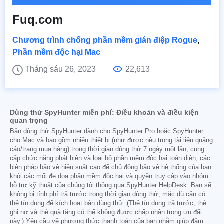
Fuq.com
Chương trình chống phần mềm gián điệp Rogue
,
Phần mềm độc hại Mac
Tháng sáu 26, 2023
22,613
Dùng thử SpyHunter miễn phí: Điều khoản và điều kiện
quan trọng
Bản dùng thử SpyHunter dành cho SpyHunter Pro hoặc SpyHunter
cho Mac và bao gồm nhiều thiết bị (như được nêu trong tài liệu quảng
cáo/trang mua hàng) trong thời gian dùng thử 7 ngày một lần, cung
cấp chức năng phát hiện và loại bỏ phần mềm độc hại toàn diện, các
biện pháp bảo vệ hiệu suất cao để chủ động bảo vệ hệ thống của bạn
khỏi các mối đe dọa phần mềm độc hại và quyền truy cập vào nhóm
hỗ trợ kỹ thuật của chúng tôi thông qua SpyHunter HelpDesk. Bạn sẽ
không bị tính phí trả trước trong thời gian dùng thử, mặc dù cần có
thẻ tín dụng để kích hoạt bản dùng thử. (Thẻ tín dụng trả trước, thẻ
ghi nợ và thẻ quà tặng có thể không được chấp nhận trong ưu đãi
này.) Yêu cầu về phương thức thanh toán của bạn nhằm giúp đảm