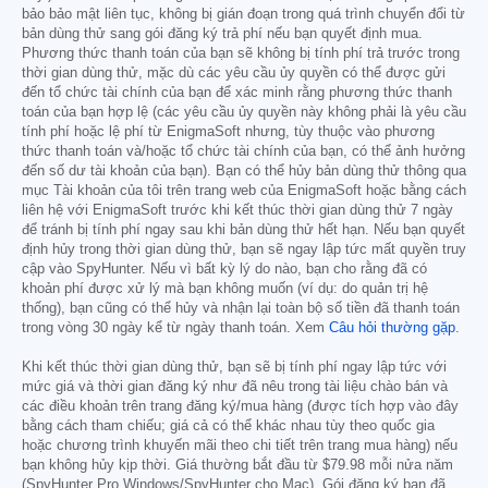
bảo bảo mật liên tục, không bị gián đoạn trong quá trình chuyển đổi từ
bản dùng thử sang gói đăng ký trả phí nếu bạn quyết định mua.
Phương thức thanh toán của bạn sẽ không bị tính phí trả trước trong
thời gian dùng thử, mặc dù các yêu cầu ủy quyền có thể được gửi
đến tổ chức tài chính của bạn để xác minh rằng phương thức thanh
toán của bạn hợp lệ (các yêu cầu ủy quyền này không phải là yêu cầu
tính phí hoặc lệ phí từ EnigmaSoft nhưng, tùy thuộc vào phương
thức thanh toán và/hoặc tổ chức tài chính của bạn, có thể ảnh hưởng
đến số dư tài khoản của bạn). Bạn có thể hủy bản dùng thử thông qua
mục Tài khoản của tôi trên trang web của EnigmaSoft hoặc bằng cách
liên hệ với EnigmaSoft trước khi kết thúc thời gian dùng thử 7 ngày
để tránh bị tính phí ngay sau khi bản dùng thử hết hạn. Nếu bạn quyết
định hủy trong thời gian dùng thử, bạn sẽ ngay lập tức mất quyền truy
cập vào SpyHunter. Nếu vì bất kỳ lý do nào, bạn cho rằng đã có
khoản phí được xử lý mà bạn không muốn (ví dụ: do quản trị hệ
thống), bạn cũng có thể hủy và nhận lại toàn bộ số tiền đã thanh toán
trong vòng 30 ngày kể từ ngày thanh toán. Xem
Câu hỏi thường gặp
.
Khi kết thúc thời gian dùng thử, bạn sẽ bị tính phí ngay lập tức với
mức giá và thời gian đăng ký như đã nêu trong tài liệu chào bán và
các điều khoản trên trang đăng ký/mua hàng (được tích hợp vào đây
bằng cách tham chiếu; giá cả có thể khác nhau tùy theo quốc gia
hoặc chương trình khuyến mãi theo chi tiết trên trang mua hàng) nếu
bạn không hủy kịp thời. Giá thường bắt đầu từ
$79.98
mỗi nửa năm
(SpyHunter Pro Windows/SpyHunter cho Mac). Gói đăng ký bạn đã