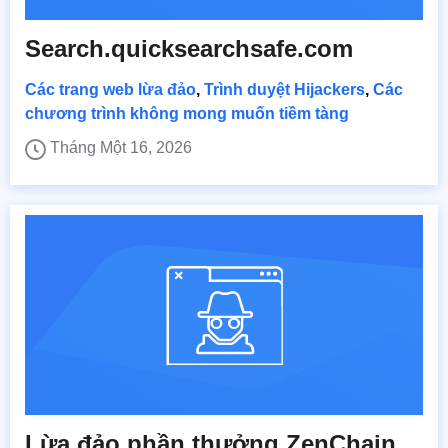
Search.quicksearchsafe.com
Các trang web lừa đảo
,
Trình duyệt Hijackers
,
Các
chương trình không mong muốn tiềm tàng
Tháng Một 16, 2026
Lừa đảo phần thưởng ZenChain