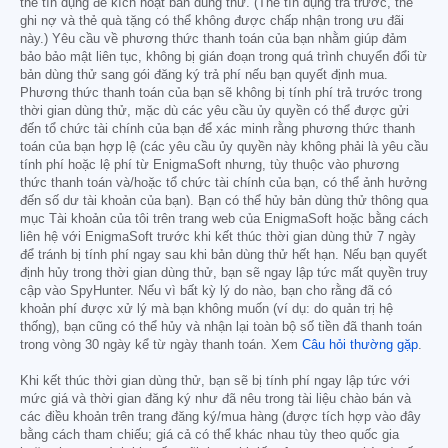
thẻ tín dụng để kích hoạt bản dùng thử. (Thẻ tín dụng trả trước, thẻ
ghi nợ và thẻ quà tặng có thể không được chấp nhận trong ưu đãi
này.) Yêu cầu về phương thức thanh toán của bạn nhằm giúp đảm
bảo bảo mật liên tục, không bị gián đoạn trong quá trình chuyển đổi từ
bản dùng thử sang gói đăng ký trả phí nếu bạn quyết định mua.
Phương thức thanh toán của bạn sẽ không bị tính phí trả trước trong
thời gian dùng thử, mặc dù các yêu cầu ủy quyền có thể được gửi
đến tổ chức tài chính của bạn để xác minh rằng phương thức thanh
toán của bạn hợp lệ (các yêu cầu ủy quyền này không phải là yêu cầu
tính phí hoặc lệ phí từ EnigmaSoft nhưng, tùy thuộc vào phương
thức thanh toán và/hoặc tổ chức tài chính của bạn, có thể ảnh hưởng
đến số dư tài khoản của bạn). Bạn có thể hủy bản dùng thử thông qua
mục Tài khoản của tôi trên trang web của EnigmaSoft hoặc bằng cách
liên hệ với EnigmaSoft trước khi kết thúc thời gian dùng thử 7 ngày
để tránh bị tính phí ngay sau khi bản dùng thử hết hạn. Nếu bạn quyết
định hủy trong thời gian dùng thử, bạn sẽ ngay lập tức mất quyền truy
cập vào SpyHunter. Nếu vì bất kỳ lý do nào, bạn cho rằng đã có
khoản phí được xử lý mà bạn không muốn (ví dụ: do quản trị hệ
thống), bạn cũng có thể hủy và nhận lại toàn bộ số tiền đã thanh toán
trong vòng 30 ngày kể từ ngày thanh toán. Xem
Câu hỏi thường gặp
.
Khi kết thúc thời gian dùng thử, bạn sẽ bị tính phí ngay lập tức với
mức giá và thời gian đăng ký như đã nêu trong tài liệu chào bán và
các điều khoản trên trang đăng ký/mua hàng (được tích hợp vào đây
bằng cách tham chiếu; giá cả có thể khác nhau tùy theo quốc gia