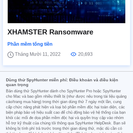
XHAMSTER Ransomware
Phần mềm tống tiền
Tháng Mười 11, 2022
20,693
Dùng thử SpyHunter miễn phí: Điều khoản và điều kiện
quan trọng
Bản dùng thử SpyHunter dành cho SpyHunter Pro hoặc SpyHunter
cho Mac và bao gồm nhiều thiết bị (như được nêu trong tài liệu quảng
cáo/trang mua hàng) trong thời gian dùng thử 7 ngày một lần, cung
cấp chức năng phát hiện và loại bỏ phần mềm độc hại toàn diện, các
biện pháp bảo vệ hiệu suất cao để chủ động bảo vệ hệ thống của bạn
khỏi các mối đe dọa phần mềm độc hại và quyền truy cập vào nhóm
hỗ trợ kỹ thuật của chúng tôi thông qua SpyHunter HelpDesk. Bạn sẽ
không bị tính phí trả trước trong thời gian dùng thử, mặc dù cần có