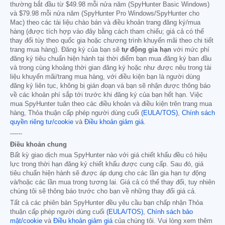
thường bắt đầu từ
$49.98
mỗi nửa năm (SpyHunter Basic Windows)
và
$79.98
mỗi nửa năm (SpyHunter Pro Windows/SpyHunter cho
Mac) theo các tài liệu chào bán và điều khoản trang đăng ký/mua
hàng (được tích hợp vào đây bằng cách tham chiếu; giá cả có thể
thay đổi tùy theo quốc gia hoặc chương trình khuyến mãi theo chi tiết
trang mua hàng). Đăng ký của bạn sẽ
tự động gia hạn
với mức phí
đăng ký tiêu chuẩn hiện hành tại thời điểm bạn mua đăng ký ban đầu
và trong cùng khoảng thời gian đăng ký hoặc như được nêu trong tài
liệu khuyến mãi/trang mua hàng, với điều kiện bạn là người dùng
đăng ký liên tục, không bị gián đoạn và bạn sẽ nhận được thông báo
về các khoản phí sắp tới trước khi đăng ký của bạn hết hạn. Việc
mua SpyHunter tuân theo các điều khoản và điều kiện trên trang mua
hàng, Thỏa thuận cấp phép người dùng cuối
(EULA/TOS)
,
Chính sách
quyền riêng tư/cookie
và
Điều khoản giảm giá
.
------
Điều khoản chung
Bất kỳ giao dịch mua SpyHunter nào với giá chiết khấu đều có hiệu
lực trong thời hạn đăng ký chiết khấu được cung cấp. Sau đó, giá
tiêu chuẩn hiện hành sẽ được áp dụng cho các lần gia hạn tự động
và/hoặc các lần mua trong tương lai. Giá cả có thể thay đổi, tuy nhiên
chúng tôi sẽ thông báo trước cho bạn về những thay đổi giá cả.
Tất cả các phiên bản SpyHunter đều yêu cầu bạn chấp nhận Thỏa
thuận cấp phép người dùng cuối
(EULA/TOS)
,
Chính sách bảo
mật/cookie
và
Điều khoản giảm giá
của chúng tôi. Vui lòng xem thêm