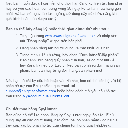
Nếu bạn muốn được hoàn tiền cho thời hạn đăng ký hiện tại, bạn phải
hủy và yêu cầu hoàn tiền trong vòng 30 ngày kể từ lần mua hàng gần
nhất, và bạn sẽ ngay lập tức ngừng sử dụng đầy đủ chức năng khi
quá trình hoàn tiền được xử lý.
Bạn có thể hủy đăng ký hoặc thời gian dùng thử như sau:
Truy cập trang
web www.enigmasoftware.com
và nhấp vào
nút
"Đăng nhập"
ở góc trên bên phải.
Đăng nhập bằng tên người dùng và mật khẩu của bạn.
Trong menu điều hướng, hãy chọn
"Đơn hàng/Giấy phép".
Bên cạnh đơn hàng/giấy phép của bạn, sẽ có một nút để
hủy đăng ký nếu có. Lưu ý: Nếu bạn có nhiều đơn hàng/sản
phẩm, bạn cần hủy từng đơn hàng/sản phẩm một.
Nếu bạn có bất kỳ câu hỏi hoặc vấn đề nào, bạn có thể liên hệ với bộ
phận hỗ trợ của EnigmaSoft qua email tại
support@enigmasoftware.com
hoặc bằng cách mở yêu cầu hỗ trợ
trên trang
MyAccount của EnigmaSoft
.
------
Chi tiết mua hàng SpyHunter
Bạn cũng có thể lựa chọn đăng ký SpyHunter ngay lập tức để sử
dụng đầy đủ các chức năng, bao gồm loại bỏ phần mềm độc hại và
truy cập vào bộ phận hỗ trợ của chúng tôi thông qua HelpDesk,