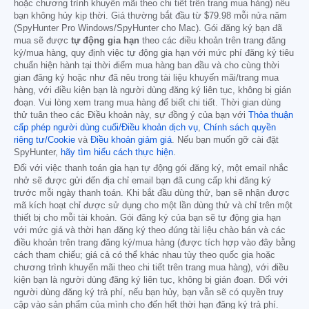
hoặc chương trình khuyến mãi theo chi tiết trên trang mua hàng) nếu
bạn không hủy kịp thời. Giá thường bắt đầu từ
$79.98
mỗi nửa năm
(SpyHunter Pro Windows/SpyHunter cho Mac). Gói đăng ký bạn đã
mua sẽ được
tự động gia hạn
theo các điều khoản trên trang đăng
ký/mua hàng, quy định việc tự động gia hạn với mức phí đăng ký tiêu
chuẩn hiện hành tại thời điểm mua hàng ban đầu và cho cùng thời
gian đăng ký hoặc như đã nêu trong tài liệu khuyến mãi/trang mua
hàng, với điều kiện bạn là người dùng đăng ký liên tục, không bị gián
đoạn. Vui lòng xem trang mua hàng để biết chi tiết. Thời gian dùng
thử tuân theo các Điều khoản này, sự đồng ý của bạn với
Thỏa thuận
cấp phép người dùng cuối/Điều khoản dịch vụ
,
Chính sách quyền
riêng tư/Cookie
và
Điều khoản giảm giá
. Nếu bạn muốn gỡ cài đặt
SpyHunter,
hãy tìm hiểu cách thực hiện
.
Đối với việc thanh toán gia hạn tự động gói đăng ký, một email nhắc
nhở sẽ được gửi đến địa chỉ email bạn đã cung cấp khi đăng ký
trước mỗi ngày thanh toán. Khi bắt đầu dùng thử, bạn sẽ nhận được
mã kích hoạt chỉ được sử dụng cho một lần dùng thử và chỉ trên một
thiết bị cho mỗi tài khoản. Gói đăng ký của bạn sẽ tự động gia hạn
với mức giá và thời hạn đăng ký theo đúng tài liệu chào bán và các
điều khoản trên trang đăng ký/mua hàng (được tích hợp vào đây bằng
cách tham chiếu; giá cả có thể khác nhau tùy theo quốc gia hoặc
chương trình khuyến mãi theo chi tiết trên trang mua hàng), với điều
kiện bạn là người dùng đăng ký liên tục, không bị gián đoạn. Đối với
người dùng đăng ký trả phí, nếu bạn hủy, bạn vẫn sẽ có quyền truy
cập vào sản phẩm của mình cho đến hết thời hạn đăng ký trả phí.