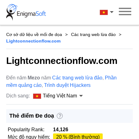
Skip
to
Tiếng Việt Na
content
Cơ sở dữ liệu về mối đe dọa
Các trang web lừa đảo
Lightconnectionflow.com
Lightconnectionflow.com
Đến năm
Mezo
năm
Các trang web lừa đảo
,
Phần
mềm quảng cáo
,
Trình duyệt Hijackers
Dịch sang:
Tiếng Việt Nam
Thẻ điểm Đe doạ
?
Popularity Rank:
14,126
Mức độ nguy hiểm:
20 % (Bình thường)