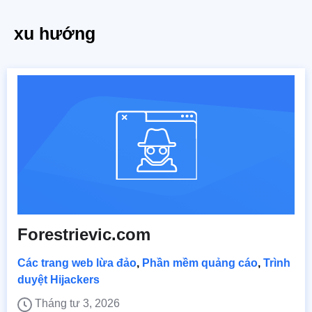
xu hướng
Forestrievic.com
Các trang web lừa đảo
,
Phần mềm quảng cáo
,
Trình
duyệt Hijackers
Tháng tư 3, 2026