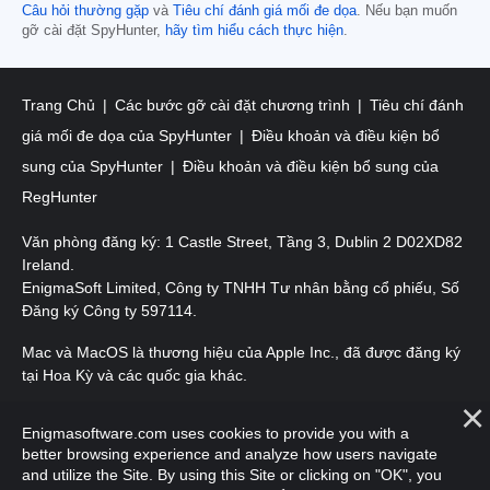
Câu hỏi thường gặp
và
Tiêu chí đánh giá mối đe dọa
. Nếu bạn muốn
gỡ cài đặt SpyHunter,
hãy tìm hiểu cách thực hiện
.
Trang Chủ
Các bước gỡ cài đặt chương trình
Tiêu chí đánh
giá mối đe dọa của SpyHunter
Điều khoản và điều kiện bổ
sung của SpyHunter
Điều khoản và điều kiện bổ sung của
RegHunter
Văn phòng đăng ký: 1 Castle Street, Tầng 3, Dublin 2 D02XD82
Ireland.
EnigmaSoft Limited, Công ty TNHH Tư nhân bằng cổ phiếu, Số
Đăng ký Công ty 597114.
Mac và MacOS là thương hiệu của Apple Inc., đã được đăng ký
tại Hoa Kỳ và các quốc gia khác.
Bản quyền 2016-
2026
. EnigmaSoft Ltd. Mọi quyền được bảo
Enigmasoftware.com uses cookies to provide you with a
lưu.
better browsing experience and analyze how users navigate
and utilize the Site. By using this Site or clicking on "OK", you