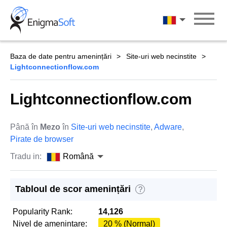
Skip
to
Română
content
Baza de date pentru amenințări
Site-uri web necinstite
Lightconnectionflow.com
Lightconnectionflow.com
Până în
Mezo
în
Site-uri web necinstite
,
Adware
,
Pirate de browser
Tradu in:
Română
Tabloul de scor amenințări
?
Popularity Rank:
14,126
Nivel de amenintare:
20 % (Normal)