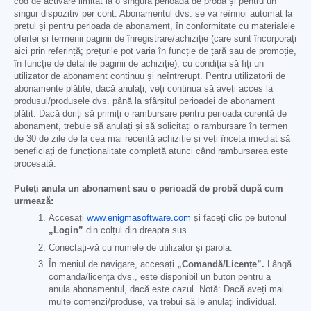
cod de activare limitat la o singură perioadă de probă și pentru un
singur dispozitiv per cont. Abonamentul dvs. se va reînnoi automat la
prețul și pentru perioada de abonament, în conformitate cu materialele
ofertei și termenii paginii de înregistrare/achiziție (care sunt încorporați
aici prin referință; prețurile pot varia în funcție de țară sau de promoție,
în funcție de detaliile paginii de achiziție), cu condiția să fiți un
utilizator de abonament continuu și neîntrerupt. Pentru utilizatorii de
abonamente plătite, dacă anulați, veți continua să aveți acces la
produsul/produsele dvs. până la sfârșitul perioadei de abonament
plătit. Dacă doriți să primiți o rambursare pentru perioada curentă de
abonament, trebuie să anulați și să solicitați o rambursare în termen
de 30 de zile de la cea mai recentă achiziție și veți înceta imediat să
beneficiați de funcționalitate completă atunci când rambursarea este
procesată.
Puteți anula un abonament sau o perioadă de probă după cum
urmează:
Accesați
www.enigmasoftware.com
și faceți clic pe butonul
„Login”
din colțul din dreapta sus.
Conectați-vă cu numele de utilizator și parola.
În meniul de navigare, accesați
„Comandă/Licențe”.
Lângă
comanda/licența dvs., este disponibil un buton pentru a
anula abonamentul, dacă este cazul. Notă: Dacă aveți mai
multe comenzi/produse, va trebui să le anulați individual.