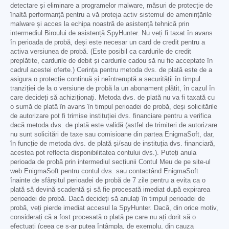
detectare și eliminare a programelor malware, măsuri de protecție de
înaltă performanță pentru a vă proteja activ sistemul de amenințările
malware și acces la echipa noastră de asistență tehnică prin
intermediul Biroului de asistență SpyHunter. Nu veți fi taxat în avans
în perioada de probă, deși este necesar un card de credit pentru a
activa versiunea de probă. (Este posibil ca cardurile de credit
preplătite, cardurile de debit și cardurile cadou să nu fie acceptate în
cadrul acestei oferte.) Cerința pentru metoda dvs. de plată este de a
asigura o protecție continuă și neîntreruptă a securității în timpul
tranziției de la o versiune de probă la un abonament plătit, în cazul în
care decideți să achiziționați. Metoda dvs. de plată nu va fi taxată cu
o sumă de plată în avans în timpul perioadei de probă, deși solicitările
de autorizare pot fi trimise instituției dvs. financiare pentru a verifica
dacă metoda dvs. de plată este validă (astfel de trimiteri de autorizare
nu sunt solicitări de taxe sau comisioane din partea EnigmaSoft, dar,
în funcție de metoda dvs. de plată și/sau de instituția dvs. financiară,
acestea pot reflecta disponibilitatea contului dvs.). Puteți anula
perioada de probă prin intermediul secțiunii Contul Meu de pe site-ul
web EnigmaSoft pentru contul dvs. sau contactând EnigmaSoft
înainte de sfârșitul perioadei de probă de 7 zile pentru a evita ca o
plată să devină scadentă și să fie procesată imediat după expirarea
perioadei de probă. Dacă decideți să anulați în timpul perioadei de
probă, veți pierde imediat accesul la SpyHunter. Dacă, din orice motiv,
considerați că a fost procesată o plată pe care nu ați dorit să o
efectuați (ceea ce s-ar putea întâmpla, de exemplu, din cauza