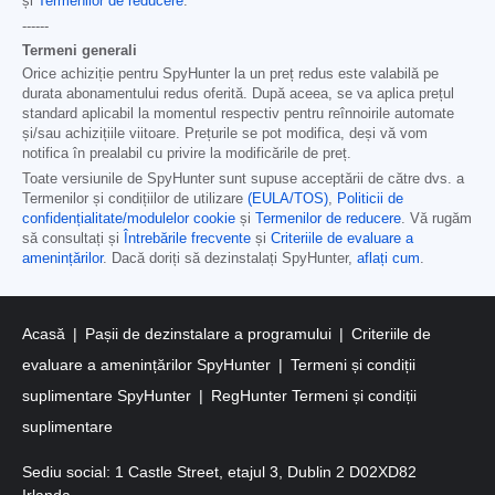
și
Termenilor de reducere
.
------
Termeni generali
Orice achiziție pentru SpyHunter la un preț redus este valabilă pe
durata abonamentului redus oferită. După aceea, se va aplica prețul
standard aplicabil la momentul respectiv pentru reînnoirile automate
și/sau achizițiile viitoare. Prețurile se pot modifica, deși vă vom
notifica în prealabil cu privire la modificările de preț.
Toate versiunile de SpyHunter sunt supuse acceptării de către dvs. a
Termenilor și condițiilor de utilizare
(EULA/TOS)
,
Politicii de
confidențialitate/modulelor cookie
și
Termenilor de reducere
. Vă rugăm
să consultați și
Întrebările frecvente
și
Criteriile de evaluare a
amenințărilor
. Dacă doriți să dezinstalați SpyHunter,
aflați cum
.
Acasă
Pașii de dezinstalare a programului
Criteriile de
evaluare a amenințărilor SpyHunter
Termeni și condiții
suplimentare SpyHunter
RegHunter Termeni și condiții
suplimentare
Sediu social: 1 Castle Street, etajul 3, Dublin 2 D02XD82
Irlanda.