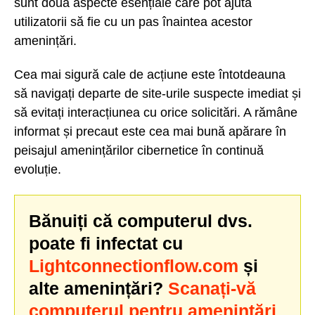
sunt două aspecte esențiale care pot ajuta
utilizatorii să fie cu un pas înaintea acestor
amenințări.
Cea mai sigură cale de acțiune este întotdeauna
să navigați departe de site-urile suspecte imediat și
să evitați interacțiunea cu orice solicitări. A rămâne
informat și precaut este cea mai bună apărare în
peisajul amenințărilor cibernetice în continuă
evoluție.
Bănuiți că computerul dvs.
poate fi infectat cu
Lightconnectionflow.com
și
alte amenințări?
Scanați-vă
computerul pentru amenințări