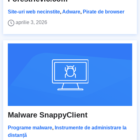
Site-uri web necinstite
,
Adware
,
Pirate de browser
aprilie 3, 2026
Malware SnappyClient
Programe malware
,
Instrumente de administrare la
distanță