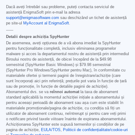
Dacă aveți întrebări sau probleme, puteți contacta serviciul de
asistență EnigmaSoft prin e-mail la adresa
support@enigmasoftware.com
sau deschizând un tichet de asistență
pe site-ul
MyAccount al EnigmaSoft
.
------
Detalii despre achiziția SpyHunter
De asemenea, aveți opțiunea de a vă abona imediat la SpyHunter
pentru funcționalitate completă, inclusiv eliminarea programelor
malware și acces la departamentul nostru de asistență prin intermediul
Biroului nostru de asistență, de obicei începând de la
$49.98
semestrial (SpyHunter Basic Windows) și
$79.98
semestrial
(SpyHunter Pro Windows/SpyHunter pentru Mac), în conformitate cu
materialele ofertei și termenii paginii de înregistrare/achiziție (care
sunt încorporați aici prin referință; prețurile pot varia în funcție de țară
sau de promoție, în funcție de detaliile paginii de achiziție).
Abonamentul dvs. se va
reînnoi automat
la taxa de abonament
standard aplicabilă la momentul achiziției inițiale a abonamentului și
pentru aceeași perioadă de abonament sau așa cum este stabilit în
materialele promoționale/pagina de achiziție, cu condiția să fiți un
utilizator de abonament continuu, neîntrerupt și pentru care veți primi
o notificare privind taxele viitoare înainte de expirarea abonamentului.
Achiziționarea SpyHunter este supusă termenilor și condițiilor de pe
pagina de achiziție,
EULA/TOS
,
Politicii de confidențialitate/cookie-uri