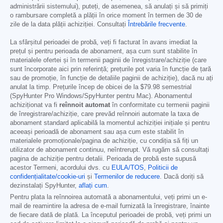
administrării sistemului), puteți, de asemenea, să anulați și să primiți
o rambursare completă a plății în orice moment în termen de 30 de
zile de la data plății achiziției. Consultați
Întrebările frecvente
.
La sfârșitul perioadei de probă, veți fi facturat în avans imediat la
prețul și pentru perioada de abonament, așa cum sunt stabilite în
materialele ofertei și în termenii paginii de înregistrare/achiziție (care
sunt încorporate aici prin referință; prețurile pot varia în funcție de țară
sau de promoție, în funcție de detaliile paginii de achiziție), dacă nu ați
anulat la timp. Prețurile încep de obicei de la
$79.98
semestrial
(SpyHunter Pro Windows/SpyHunter pentru Mac). Abonamentul
achiziționat va fi
reînnoit automat
în conformitate cu termenii paginii
de înregistrare/achiziție, care prevăd reînnoiri automate la taxa de
abonament standard aplicabilă la momentul achiziției inițiale și pentru
aceeași perioadă de abonament sau așa cum este stabilit în
materialele promoționale/pagina de achiziție, cu condiția să fiți un
utilizator de abonament continuu, neîntrerupt. Vă rugăm să consultați
pagina de achiziție pentru detalii. Perioada de probă este supusă
acestor Termeni, acordului dvs. cu
EULA/TOS
,
Politicii de
confidențialitate/cookie-uri
și
Termenilor de reducere
. Dacă doriți să
dezinstalați SpyHunter,
aflați cum
.
Pentru plata la reînnoirea automată a abonamentului, veți primi un e-
mail de reamintire la adresa de e-mail furnizată la înregistrare, înainte
de fiecare dată de plată. La începutul perioadei de probă, veți primi un