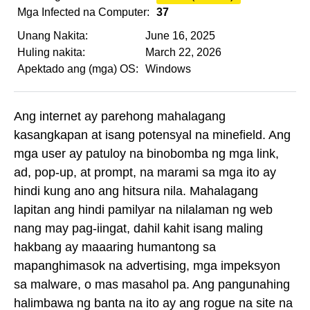
Mga Infected na Computer:
37
Unang Nakita:
June 16, 2025
Huling nakita:
March 22, 2026
Apektado ang (mga) OS:
Windows
Ang internet ay parehong mahalagang
kasangkapan at isang potensyal na minefield. Ang
mga user ay patuloy na binobomba ng mga link,
ad, pop-up, at prompt, na marami sa mga ito ay
hindi kung ano ang hitsura nila. Mahalagang
lapitan ang hindi pamilyar na nilalaman ng web
nang may pag-iingat, dahil kahit isang maling
hakbang ay maaaring humantong sa
mapanghimasok na advertising, mga impeksyon
sa malware, o mas masahol pa. Ang pangunahing
halimbawa ng banta na ito ay ang rogue na site na