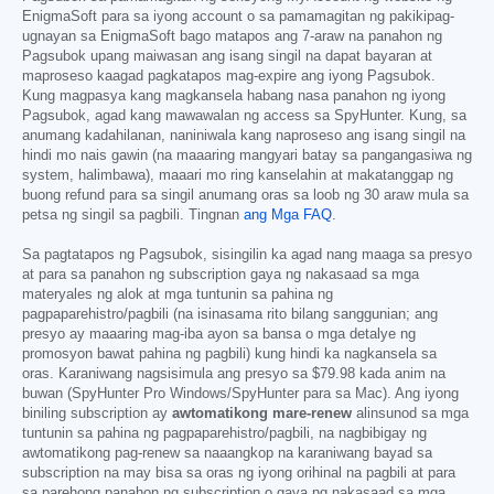
EnigmaSoft para sa iyong account o sa pamamagitan ng pakikipag-
ugnayan sa EnigmaSoft bago matapos ang 7-araw na panahon ng
Pagsubok upang maiwasan ang isang singil na dapat bayaran at
maproseso kaagad pagkatapos mag-expire ang iyong Pagsubok.
Kung magpasya kang magkansela habang nasa panahon ng iyong
Pagsubok, agad kang mawawalan ng access sa SpyHunter. Kung, sa
anumang kadahilanan, naniniwala kang naproseso ang isang singil na
hindi mo nais gawin (na maaaring mangyari batay sa pangangasiwa ng
system, halimbawa), maaari mo ring kanselahin at makatanggap ng
buong refund para sa singil anumang oras sa loob ng 30 araw mula sa
petsa ng singil sa pagbili. Tingnan
ang Mga FAQ
.
Sa pagtatapos ng Pagsubok, sisingilin ka agad nang maaga sa presyo
at para sa panahon ng subscription gaya ng nakasaad sa mga
materyales ng alok at mga tuntunin sa pahina ng
pagpaparehistro/pagbili (na isinasama rito bilang sanggunian; ang
presyo ay maaaring mag-iba ayon sa bansa o mga detalye ng
promosyon bawat pahina ng pagbili) kung hindi ka nagkansela sa
oras. Karaniwang nagsisimula ang presyo sa
$79.98
kada anim na
buwan (SpyHunter Pro Windows/SpyHunter para sa Mac). Ang iyong
biniling subscription ay
awtomatikong mare-renew
alinsunod sa mga
tuntunin sa pahina ng pagpaparehistro/pagbili, na nagbibigay ng
awtomatikong pag-renew sa naaangkop na karaniwang bayad sa
subscription na may bisa sa oras ng iyong orihinal na pagbili at para
sa parehong panahon ng subscription o gaya ng nakasaad sa mga