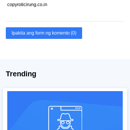
copyroticirung.co.in
Ipakita ang form ng komento (0)
Trending