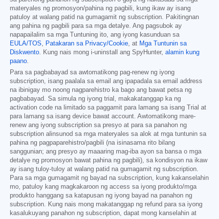
materyales ng promosyon/pahina ng pagbili, kung ikaw ay isang
patuloy at walang patid na gumagamit ng subscription. Pakitingnan
ang pahina ng pagbili para sa mga detalye. Ang pagsubok ay
napapailalim sa mga Tuntuning ito, ang iyong kasunduan sa
EULA/TOS
,
Patakaran sa Privacy/Cookie
, at
Mga Tuntunin sa
Diskwento
. Kung nais mong i-uninstall ang SpyHunter,
alamin kung
paano
.
Para sa pagbabayad sa awtomatikong pag-renew ng iyong
subscription, isang paalala sa email ang ipapadala sa email address
na ibinigay mo noong nagparehistro ka bago ang bawat petsa ng
pagbabayad. Sa simula ng iyong trial, makakatanggap ka ng
activation code na limitado sa paggamit para lamang sa isang Trial at
para lamang sa isang device bawat account. Awtomatikong mare-
renew ang iyong subscription sa presyo at para sa panahon ng
subscription alinsunod sa mga materyales sa alok at mga tuntunin sa
pahina ng pagpaparehistro/pagbili (na isinasama rito bilang
sanggunian; ang presyo ay maaaring mag-iba ayon sa bansa o mga
detalye ng promosyon bawat pahina ng pagbili), sa kondisyon na ikaw
ay isang tuloy-tuloy at walang patid na gumagamit ng subscription.
Para sa mga gumagamit ng bayad na subscription, kung kakanselahin
mo, patuloy kang magkakaroon ng access sa iyong produkto/mga
produkto hanggang sa katapusan ng iyong bayad na panahon ng
subscription. Kung nais mong makatanggap ng refund para sa iyong
kasalukuyang panahon ng subscription, dapat mong kanselahin at