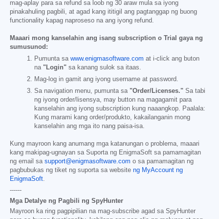
mag-aplay para sa refund sa loob ng 30 araw mula sa iyong
pinakahuling pagbili, at agad kang ititigil ang pagtanggap ng buong
functionality kapag naproseso na ang iyong refund.
Maaari mong kanselahin ang isang subscription o Trial gaya ng
sumusunod:
Pumunta sa
www.enigmasoftware.com
at i-click ang buton
na
"Login"
sa kanang sulok sa itaas.
Mag-log in gamit ang iyong username at password.
Sa navigation menu, pumunta sa
"Order/Licenses."
Sa tabi
ng iyong order/lisensya, may button na magagamit para
kanselahin ang iyong subscription kung naaangkop. Paalala:
Kung marami kang order/produkto, kakailanganin mong
kanselahin ang mga ito nang paisa-isa.
Kung mayroon kang anumang mga katanungan o problema, maaari
kang makipag-ugnayan sa Suporta ng EnigmaSoft sa pamamagitan
ng email sa
support@enigmasoftware.com
o sa pamamagitan ng
pagbubukas ng tiket ng suporta sa website
ng MyAccount ng
EnigmaSoft
.
------
Mga Detalye ng Pagbili ng SpyHunter
Mayroon ka ring pagpipilian na mag-subscribe agad sa SpyHunter