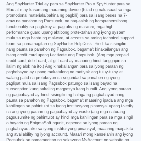
Ang SpyHunter Trial ay para sa SpyHunter Pro o SpyHunter para sa
Mac at may kasamang maraming device (tulad ng nakasaad sa mga
promotional materials/pahina ng pagbili) para sa isang beses na 7-
araw na panahon ng Pagsubok, na nag-aalok ng komprehensibong
functionality sa pagtukoy at pag-alis ng malware, mga high-
performance guard upang aktibong protektahan ang iyong system
mula sa mga banta ng malware, at access sa aming technical support
team sa pamamagitan ng SpyHunter HelpDesk. Hindi ka sisingilin
nang pauna sa panahon ng Pagsubok, bagama't kinakailangan ang
isang credit card upang i-activate ang Pagsubok. (Ang mga prepaid
credit card, debit card, at gift card ay maaaring hindi tanggapin sa
ilalim ng alok na ito.) Ang kinakailangan para sa iyong paraan ng
pagbabayad ay upang makatulong na matiyak ang tuluy-tuloy at
walang patid na proteksyon sa seguridad sa panahon ng iyong
paglipat mula sa isang Pagsubok patungo sa isang bayad na
subscription kung sakaling magpasya kang bumili. Ang iyong paraan
ng pagbabayad ay hindi sisingilin ng halaga ng pagbabayad nang
pauna sa panahon ng Pagsubok, bagama't maaaring ipadala ang mga
kahilingan sa pahintulot sa iyong institusyong pinansyal upang i-verify
na ang iyong paraan ng pagbabayad ay wasto (ang mga naturang
pagsusumite ng pahintulot ay hindi mga kahilingan para sa mga singil
o bayarin ng EnigmaSoft ngunit, depende sa iyong paraan ng
pagbabayad at/o sa iyong institusyong pinansyal, maaaring maipakita
ang availability ng iyong account). Maaari mong kanselahin ang iyong
Pagsubok sa pamamagitan ng seksyong MyAccount ng website ng