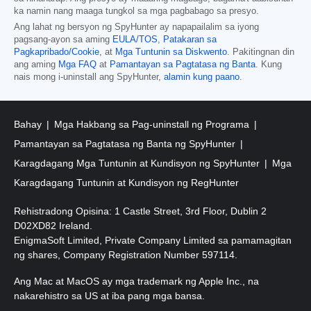
ka namin nang maaga tungkol sa mga pagbabago sa presyo.
Ang lahat ng bersyon ng SpyHunter ay napapailalim sa iyong
pagsang-ayon sa aming
EULA/TOS
,
Patakaran sa
Pagkapribado/Cookie
, at
Mga Tuntunin sa Diskwento
. Pakitingnan din
ang aming
Mga FAQ
at
Pamantayan sa Pagtatasa ng Banta
. Kung
nais mong i-uninstall ang SpyHunter,
alamin kung paano
.
Bahay
Mga Hakbang sa Pag-uninstall ng Programa
Pamantayan sa Pagtatasa ng Banta ng SpyHunter
Karagdagang Mga Tuntunin at Kundisyon ng SpyHunter
Mga
Karagdagang Tuntunin at Kundisyon ng RegHunter
Rehistradong Opisina: 1 Castle Street, 3rd Floor, Dublin 2
D02XD82 Ireland.
EnigmaSoft Limited, Private Company Limited sa pamamagitan
ng shares, Company Registration Number 597114.
Ang Mac at MacOS ay mga trademark ng Apple Inc., na
nakarehistro sa US at iba pang mga bansa.