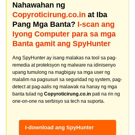
Nahawahan ng
Copyroticirung.co.in
at Iba
Pang Mga Banta?
I-scan ang
Iyong Computer para sa mga
Banta gamit ang SpyHunter
Ang SpyHunter ay isang malakas na tool sa pag-
remedia at proteksyon ng malware na idinisenyo
upang tumulong na magbigay sa mga user ng
malalim na pagsusuri sa seguridad ng system, pag-
detect at pag-aalis ng malawak na hanay ng mga
banta tulad ng
Copyroticirung.co.in
pati na rin ng
one-on-one na serbisyo sa tech na suporta.
I-download ang SpyHunter