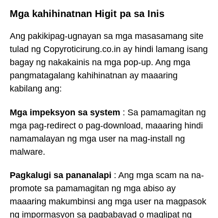
Mga kahihinatnan Higit pa sa Inis
Ang pakikipag-ugnayan sa mga masasamang site
tulad ng Copyroticirung.co.in ay hindi lamang isang
bagay ng nakakainis na mga pop-up. Ang mga
pangmatagalang kahihinatnan ay maaaring
kabilang ang:
Mga impeksyon sa system
: Sa pamamagitan ng
mga pag-redirect o pag-download, maaaring hindi
namamalayan ng mga user na mag-install ng
malware.
Pagkalugi sa pananalapi
: Ang mga scam na na-
promote sa pamamagitan ng mga abiso ay
maaaring makumbinsi ang mga user na magpasok
ng impormasyon sa pagbabayad o maglipat ng