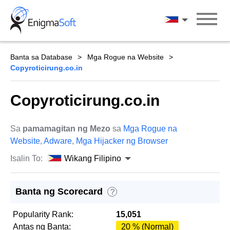
Skip
to
Wikang Filipin
content
Banta sa Database
Mga Rogue na Website
Copyroticirung.co.in
Copyroticirung.co.in
Sa
pamamagitan ng Mezo
sa
Mga Rogue na
Website
,
Adware
,
Mga Hijacker ng Browser
Isalin To:
Wikang Filipino
Banta ng Scorecard
?
Popularity Rank:
15,051
Antas ng Banta:
20 % (Normal)