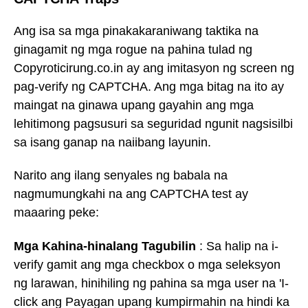
Ang isa sa mga pinakakaraniwang taktika na
ginagamit ng mga rogue na pahina tulad ng
Copyroticirung.co.in ay ang imitasyon ng screen ng
pag-verify ng CAPTCHA. Ang mga bitag na ito ay
maingat na ginawa upang gayahin ang mga
lehitimong pagsusuri sa seguridad ngunit nagsisilbi
sa isang ganap na naiibang layunin.
Narito ang ilang senyales ng babala na
nagmumungkahi na ang CAPTCHA test ay
maaaring peke:
Mga Kahina-hinalang Tagubilin
: Sa halip na i-
verify gamit ang mga checkbox o mga seleksyon
ng larawan, hinihiling ng pahina sa mga user na 'I-
click ang Payagan upang kumpirmahin na hindi ka