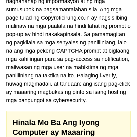
naghahanap ng impormasyon at ng mga
sumusubok na pagsamantalahan sila. Ang mga
page tulad ng Copyroticirung.co.in ay nagsisilbing
malinaw na mga paalala na hindi lahat ng prompt o
pop-up ay hindi nakakapinsala. Sa pamamagitan
ng pagkilala sa mga senyales ng panlilinlang, lalo
na ang mga pekeng CAPTCHA prompt at biglaang
mga kahilingan para sa pag-access sa notification,
maiiwasan ng mga user na mabiktima ng mga
panlilinlang na taktika na ito. Palaging i-verify,
huwag magmadali, at tandaan: ang isang pag-click
ay maaaring magbukas ng pinto sa isang host ng
mga bangungot sa cybersecurity.
Hinala Mo Ba Ang Iyong
Computer ay Maaaring