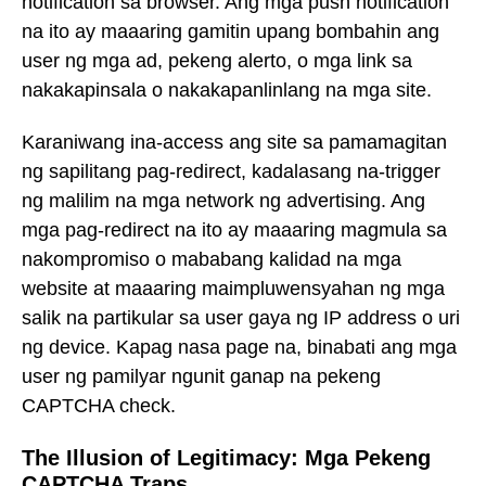
notification sa browser. Ang mga push notification
na ito ay maaaring gamitin upang bombahin ang
user ng mga ad, pekeng alerto, o mga link sa
nakakapinsala o nakakapanlinlang na mga site.
Karaniwang ina-access ang site sa pamamagitan
ng sapilitang pag-redirect, kadalasang na-trigger
ng malilim na mga network ng advertising. Ang
mga pag-redirect na ito ay maaaring magmula sa
nakompromiso o mababang kalidad na mga
website at maaaring maimpluwensyahan ng mga
salik na partikular sa user gaya ng IP address o uri
ng device. Kapag nasa page na, binabati ang mga
user ng pamilyar ngunit ganap na pekeng
CAPTCHA check.
The Illusion of Legitimacy: Mga Pekeng
CAPTCHA Traps