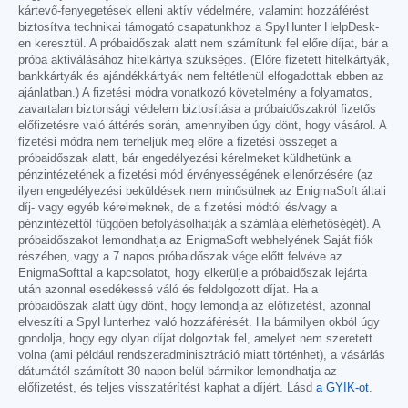
kártevő-fenyegetések elleni aktív védelmére, valamint hozzáférést
biztosítva technikai támogató csapatunkhoz a SpyHunter HelpDesk-
en keresztül. A próbaidőszak alatt nem számítunk fel előre díjat, bár a
próba aktiválásához hitelkártya szükséges. (Előre fizetett hitelkártyák,
bankkártyák és ajándékkártyák nem feltétlenül elfogadottak ebben az
ajánlatban.) A fizetési módra vonatkozó követelmény a folyamatos,
zavartalan biztonsági védelem biztosítása a próbaidőszakról fizetős
előfizetésre való áttérés során, amennyiben úgy dönt, hogy vásárol. A
fizetési módra nem terheljük meg előre a fizetési összeget a
próbaidőszak alatt, bár engedélyezési kérelmeket küldhetünk a
pénzintézetének a fizetési mód érvényességének ellenőrzésére (az
ilyen engedélyezési beküldések nem minősülnek az EnigmaSoft általi
díj- vagy egyéb kérelmeknek, de a fizetési módtól és/vagy a
pénzintézettől függően befolyásolhatják a számlája elérhetőségét). A
próbaidőszakot lemondhatja az EnigmaSoft webhelyének Saját fiók
részében, vagy a 7 napos próbaidőszak vége előtt felvéve az
EnigmaSofttal a kapcsolatot, hogy elkerülje a próbaidőszak lejárta
után azonnal esedékessé váló és feldolgozott díjat. Ha a
próbaidőszak alatt úgy dönt, hogy lemondja az előfizetést, azonnal
elveszíti a SpyHunterhez való hozzáférését. Ha bármilyen okból úgy
gondolja, hogy egy olyan díjat dolgoztak fel, amelyet nem szeretett
volna (ami például rendszeradminisztráció miatt történhet), a vásárlás
dátumától számított 30 napon belül bármikor lemondhatja az
előfizetést, és teljes visszatérítést kaphat a díjért. Lásd
a GYIK-ot
.