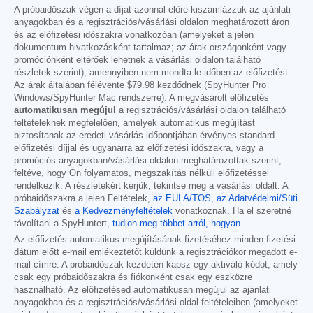
A próbaidőszak végén a díjat azonnal előre kiszámlázzuk az ajánlati
anyagokban és a regisztrációs/vásárlási oldalon meghatározott áron
és az előfizetési időszakra vonatkozóan (amelyeket a jelen
dokumentum hivatkozásként tartalmaz; az árak országonként vagy
promóciónként eltérőek lehetnek a vásárlási oldalon található
részletek szerint), amennyiben nem mondta le időben az előfizetést.
Az árak általában félévente
$79.98
kezdődnek (SpyHunter Pro
Windows/SpyHunter Mac rendszerre). A megvásárolt előfizetés
automatikusan megújul
a regisztrációs/vásárlási oldalon található
feltételeknek megfelelően, amelyek automatikus megújítást
biztosítanak az eredeti vásárlás időpontjában érvényes standard
előfizetési díjjal és ugyanarra az előfizetési időszakra, vagy a
promóciós anyagokban/vásárlási oldalon meghatározottak szerint,
feltéve, hogy Ön folyamatos, megszakítás nélküli előfizetéssel
rendelkezik. A részletekért kérjük, tekintse meg a vásárlási oldalt. A
próbaidőszakra a jelen Feltételek,
az EULA/TOS
,
az Adatvédelmi/Süti
Szabályzat
és
a Kedvezményfeltételek
vonatkoznak. Ha el szeretné
távolítani a SpyHuntert,
tudjon meg többet arról, hogyan
.
Az előfizetés automatikus megújításának fizetéséhez minden fizetési
dátum előtt e-mail emlékeztetőt küldünk a regisztrációkor megadott e-
mail címre. A próbaidőszak kezdetén kapsz egy aktiváló kódot, amely
csak egy próbaidőszakra és fiókonként csak egy eszközre
használható. Az előfizetésed automatikusan megújul az ajánlati
anyagokban és a regisztrációs/vásárlási oldal feltételeiben (amelyeket