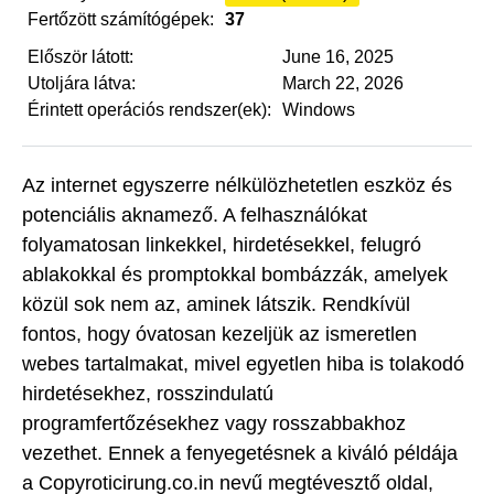
Fertőzött számítógépek:
37
Először látott:
June 16, 2025
Utoljára látva:
March 22, 2026
Érintett operációs rendszer(ek):
Windows
Az internet egyszerre nélkülözhetetlen eszköz és
potenciális aknamező. A felhasználókat
folyamatosan linkekkel, hirdetésekkel, felugró
ablakokkal és promptokkal bombázzák, amelyek
közül sok nem az, aminek látszik. Rendkívül
fontos, hogy óvatosan kezeljük az ismeretlen
webes tartalmakat, mivel egyetlen hiba is tolakodó
hirdetésekhez, rosszindulatú
programfertőzésekhez vagy rosszabbakhoz
vezethet. Ennek a fenyegetésnek a kiváló példája
a Copyroticirung.co.in nevű megtévesztő oldal,