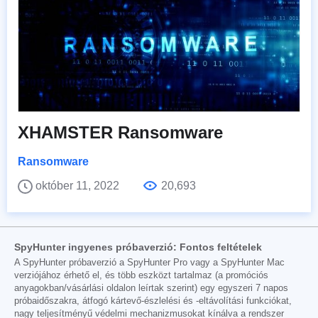
XHAMSTER Ransomware
Ransomware
október 11, 2022
20,693
SpyHunter ingyenes próbaverzió: Fontos feltételek
A SpyHunter próbaverzió a SpyHunter Pro vagy a SpyHunter Mac
verziójához érhető el, és több eszközt tartalmaz (a promóciós
anyagokban/vásárlási oldalon leírtak szerint) egy egyszeri 7 napos
próbaidőszakra, átfogó kártevő-észlelési és -eltávolítási funkciókat,
nagy teljesítményű védelmi mechanizmusokat kínálva a rendszer