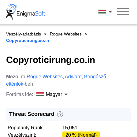
Skip
to
Magyar
content
Veszély-adatbázis
Rogue Websites
Copyroticirung.co.in
Copyroticirung.co.in
Mezo
-ra
Rogue Websites
,
Adware
,
Böngésző-
eltérítők
-ben
Fordítás ide:
Magyar
Threat Scorecard
?
Popularity Rank:
15,051
Veszélyszint:
20 % (Normál)