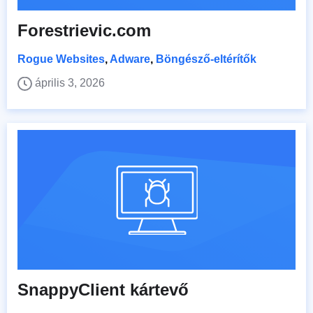
Forestrievic.com
Rogue Websites
,
Adware
,
Böngésző-eltérítők
április 3, 2026
SnappyClient kártevő