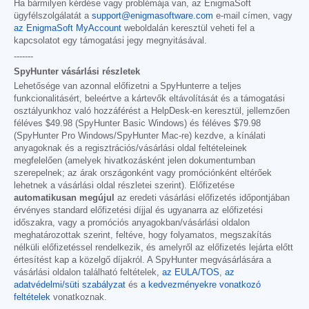
Ha bármilyen kérdése vagy problémája van, az EnigmaSoft
ügyfélszolgálatát a
support@enigmasoftware.com
e-mail címen, vagy
az EnigmaSoft MyAccount
weboldalán keresztül veheti fel a
kapcsolatot egy támogatási jegy megnyitásával.
-------
SpyHunter vásárlási részletek
Lehetősége van azonnal előfizetni a SpyHunterre a teljes
funkcionalitásért, beleértve a kártevők eltávolítását és a támogatási
osztályunkhoz való hozzáférést a HelpDesk-en keresztül, jellemzően
féléves
$49.98
(SpyHunter Basic Windows) és féléves
$79.98
(SpyHunter Pro Windows/SpyHunter Mac-re) kezdve, a kínálati
anyagoknak és a regisztrációs/vásárlási oldal feltételeinek
megfelelően (amelyek hivatkozásként jelen dokumentumban
szerepelnek; az árak országonként vagy promóciónként eltérőek
lehetnek a vásárlási oldal részletei szerint). Előfizetése
automatikusan megújul
az eredeti vásárlási előfizetés időpontjában
érvényes standard előfizetési díjjal és ugyanarra az előfizetési
időszakra, vagy a promóciós anyagokban/vásárlási oldalon
meghatározottak szerint, feltéve, hogy folyamatos, megszakítás
nélküli előfizetéssel rendelkezik, és amelyről az előfizetés lejárta előtt
értesítést kap a közelgő díjakról. A SpyHunter megvásárlására a
vásárlási oldalon található feltételek,
az EULA/TOS
,
az
adatvédelmi/süti szabályzat
és
a kedvezményekre vonatkozó
feltételek
vonatkoznak.