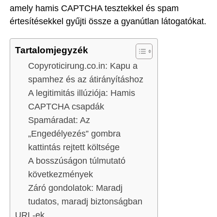
amely hamis CAPTCHA tesztekkel és spam
értesítésekkel gyűjti össze a gyanútlan látogatókat.
Tartalomjegyzék
Copyroticirung.co.in: Kapu a
spamhez és az átirányításhoz
A legitimitás illúziója: Hamis
CAPTCHA csapdák
Spamáradat: Az
„Engedélyezés” gombra
kattintás rejtett költsége
A bosszúságon túlmutató
következmények
Záró gondolatok: Maradj
tudatos, maradj biztonságban
URL-ek