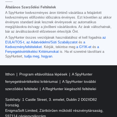
-------
Általános Szerződési Feltételek
A SpyHunter kedvezményes áron történő vásárlása a felajánlott
kedvezményes előfizetési időszakra érvényes. Ezt követően az akkor
érvényes standard árak lesznek érvényesek az automatikus
megújításokra és/vagy a jövőbeni vásárlásokra. Az árak változhatnak,
bár az árváltozásokról előzetesen értesítjük Önt.
A SpyHunter összes verziójának használatához el kell fogadnia
az
EULA/TOS-t
,
az Adatvédelmi/Süti Szabályzatot
és
a
Kedvezményfeltételeket
. Kérjük, tekintse meg
a GYIK-et
és
a
Fenyegetésértékelési Kritériumokat
is. Ha el szeretné távolítani a
SpyHuntert,
tudja meg, hogyan
.
Itthon
Program eltávolítása lépések
A SpyHunter
fenyegetésértékelési kritériumai
A SpyHunter további
szerződési feltételei
A RegHunter kiegészítő feltételei
Székhely: 1 Castle Street, 3. emelet, Dublin 2 D02XD82
Írország.
EnigmaSoft Limited, Zártkörűen működő részvénytársaság,
597114 cégjegyzékszám.