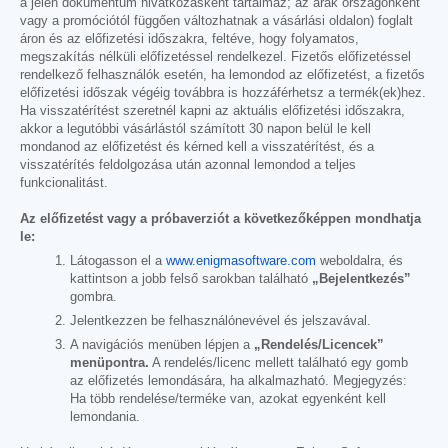
a jelen dokumentum hivatkozásként tartalmaz; az árak országonként
vagy a promóciótól függően változhatnak a vásárlási oldalon) foglalt
áron és az előfizetési időszakra, feltéve, hogy folyamatos,
megszakítás nélküli előfizetéssel rendelkezel. Fizetős előfizetéssel
rendelkező felhasználók esetén, ha lemondod az előfizetést, a fizetős
előfizetési időszak végéig továbbra is hozzáférhetsz a termék(ek)hez.
Ha visszatérítést szeretnél kapni az aktuális előfizetési időszakra,
akkor a legutóbbi vásárlástól számított 30 napon belül le kell
mondanod az előfizetést és kérned kell a visszatérítést, és a
visszatérítés feldolgozása után azonnal lemondod a teljes
funkcionalitást.
Az előfizetést vagy a próbaverziót a következőképpen mondhatja
le:
Látogasson el a
www.enigmasoftware.com
weboldalra, és
kattintson a jobb felső sarokban található
„Bejelentkezés”
gombra.
Jelentkezzen be felhasználónevével és jelszavával.
A navigációs menüben lépjen a
„Rendelés/Licencek”
menüpontra.
A rendelés/licenc mellett található egy gomb
az előfizetés lemondására, ha alkalmazható. Megjegyzés:
Ha több rendelése/terméke van, azokat egyenként kell
lemondania.