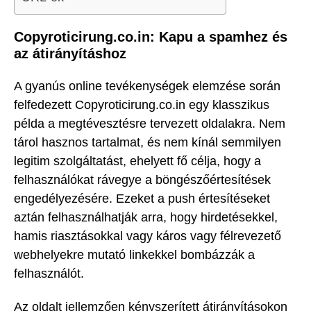
Copyroticirung.co.in: Kapu a spamhez és
az átirányításhoz
A gyanús online tevékenységek elemzése során
felfedezett Copyroticirung.co.in egy klasszikus
példa a megtévesztésre tervezett oldalakra. Nem
tárol hasznos tartalmat, és nem kínál semmilyen
legitim szolgáltatást, ehelyett fő célja, hogy a
felhasználókat rávegye a böngészőértesítések
engedélyezésére. Ezeket a push értesítéseket
aztán felhasználhatják arra, hogy hirdetésekkel,
hamis riasztásokkal vagy káros vagy félrevezető
webhelyekre mutató linkekkel bombázzák a
felhasználót.
Az oldalt jellemzően kényszerített átirányításokon