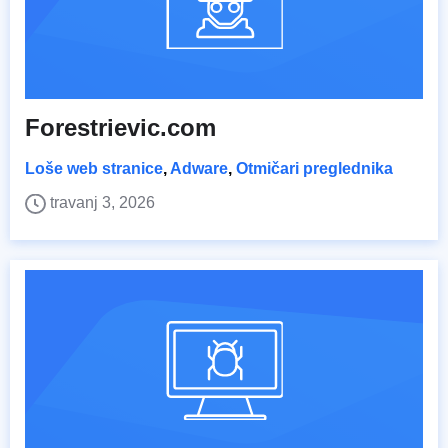
Forestrievic.com
Loše web stranice
,
Adware
,
Otmičari preglednika
travanj 3, 2026