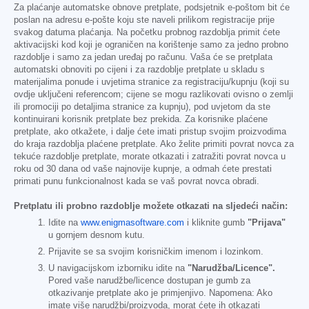
Za plaćanje automatske obnove pretplate, podsjetnik e-poštom bit će
poslan na adresu e-pošte koju ste naveli prilikom registracije prije
svakog datuma plaćanja. Na početku probnog razdoblja primit ćete
aktivacijski kod koji je ograničen na korištenje samo za jedno probno
razdoblje i samo za jedan uređaj po računu. Vaša će se pretplata
automatski obnoviti po cijeni i za razdoblje pretplate u skladu s
materijalima ponude i uvjetima stranice za registraciju/kupnju (koji su
ovdje uključeni referencom; cijene se mogu razlikovati ovisno o zemlji
ili promociji po detaljima stranice za kupnju), pod uvjetom da ste
kontinuirani korisnik pretplate bez prekida. Za korisnike plaćene
pretplate, ako otkažete, i dalje ćete imati pristup svojim proizvodima
do kraja razdoblja plaćene pretplate. Ako želite primiti povrat novca za
tekuće razdoblje pretplate, morate otkazati i zatražiti povrat novca u
roku od 30 dana od vaše najnovije kupnje, a odmah ćete prestati
primati punu funkcionalnost kada se vaš povrat novca obradi.
Pretplatu ili probno razdoblje možete otkazati na sljedeći način:
Idite na
www.enigmasoftware.com
i kliknite gumb
"Prijava"
u gornjem desnom kutu.
Prijavite se sa svojim korisničkim imenom i lozinkom.
U navigacijskom izborniku idite na
"Narudžba/Licence".
Pored vaše narudžbe/licence dostupan je gumb za
otkazivanje pretplate ako je primjenjivo. Napomena: Ako
imate više narudžbi/proizvoda, morat ćete ih otkazati