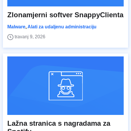
Zlonamjerni softver SnappyClienta
Malware
,
Alati za udaljenu administraciju
travanj 9, 2026
Lažna stranica s nagradama za