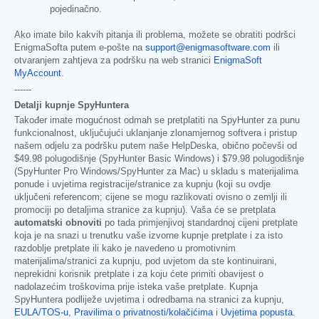
pojedinačno.
Ako imate bilo kakvih pitanja ili problema, možete se obratiti podršci
EnigmaSofta putem e-pošte na
support@enigmasoftware.com
ili
otvaranjem zahtjeva za podršku na web stranici
EnigmaSoft
MyAccount
.
------
Detalji kupnje SpyHuntera
Također imate mogućnost odmah se pretplatiti na SpyHunter za punu
funkcionalnost, uključujući uklanjanje zlonamjernog softvera i pristup
našem odjelu za podršku putem naše HelpDeska, obično počevši od
$49.98
polugodišnje (SpyHunter Basic Windows) i
$79.98
polugodišnje
(SpyHunter Pro Windows/SpyHunter za Mac) u skladu s materijalima
ponude i uvjetima registracije/stranice za kupnju (koji su ovdje
uključeni referencom; cijene se mogu razlikovati ovisno o zemlji ili
promociji po detaljima stranice za kupnju). Vaša će se pretplata
automatski obnoviti
po tada primjenjivoj standardnoj cijeni pretplate
koja je na snazi u trenutku vaše izvorne kupnje pretplate i za isto
razdoblje pretplate ili kako je navedeno u promotivnim
materijalima/stranici za kupnju, pod uvjetom da ste kontinuirani,
neprekidni korisnik pretplate i za koju ćete primiti obavijest o
nadolazećim troškovima prije isteka vaše pretplate. Kupnja
SpyHuntera podliježe uvjetima i odredbama na stranici za kupnju,
EULA/TOS-u
,
Pravilima o privatnosti/kolačićima
i
Uvjetima popusta
.