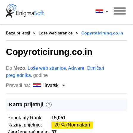
Skip
to
Hrvatski
content
Baza prijetnji
Loše web stranice
Copyroticirung.co.in
Copyroticirung.co.in
Do
Mezo.
Loše web stranice
,
Adware
,
Otmičari
preglednika
. godine
Prevedi na:
Hrvatski
Karta prijetnji
?
Popularity Rank:
15,051
Razina prijetnje:
20 % (Normalan)
Zaražena računala:
37