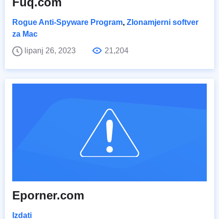
Fuq.com
Rogue Anti-Spyware Program
,
Zlonamjerni softver
za Mac
lipanj 26, 2023
21,204
Eporner.com
Izdati