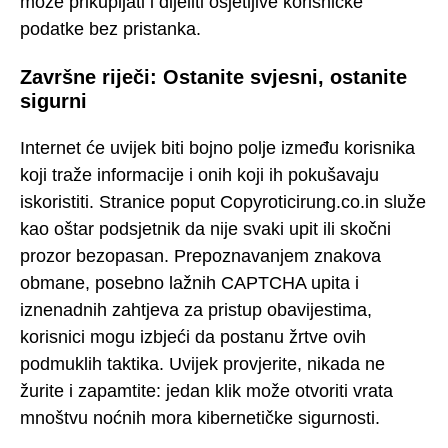
može prikupljati i dijeliti osjetljive korisničke
podatke bez pristanka.
Završne riječi: Ostanite svjesni, ostanite
sigurni
Internet će uvijek biti bojno polje između korisnika
koji traže informacije i onih koji ih pokušavaju
iskoristiti. Stranice poput Copyroticirung.co.in služe
kao oštar podsjetnik da nije svaki upit ili skočni
prozor bezopasan. Prepoznavanjem znakova
obmane, posebno lažnih CAPTCHA upita i
iznenadnih zahtjeva za pristup obavijestima,
korisnici mogu izbjeći da postanu žrtve ovih
podmuklih taktika. Uvijek provjerite, nikada ne
žurite i zapamtite: jedan klik može otvoriti vrata
mnoštvu noćnih mora kibernetičke sigurnosti.