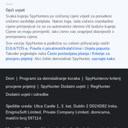
------
Opći uvjeti
Svaka kupnja SpyHuntera po sniženoj cijeni vrijedi za ponuđeno
sniženo razdoblje pretplate. Nakon toga, tada važeće standardne
cijene primjenjivat će se za automatske obnove i/ili buduće kupnje.
Cijene se mogu promijeniti, iako ćemo vas unaprijed obavijestiti o
promjenama cijena.
Sve verzije SpyHunter-a podložne su vašem prihvaćanju naših
EULA/TOS-a
,
Pravila o privatnosti/kolačićima
i
Uvjeta popusta
.
Također pogledajte naša
Često postavljana pitanja
i
Kriterije za
procjenu prijetnji
. Ako želite deinstalirati SpyHunter,
saznajte kako
.
Dom
Programi za deinstaliranje koraka
SpyHunterov kriterij
procjene prijetnji
SpyHunter Dodatni uvjeti
RegHunter
Dodatni uvjeti i odredbe
Sjedište ureda: Ulica Castle 1, 3. kat, Dublin 2 D02XD82 Irska.
EnigmaSoft Limited, Private Company Limited, dionicama,
matični broj 597114.