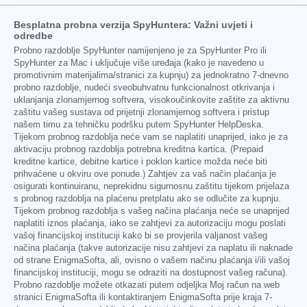
Besplatna probna verzija SpyHuntera: Važni uvjeti i
odredbe
Probno razdoblje SpyHunter namijenjeno je za SpyHunter Pro ili
SpyHunter za Mac i uključuje više uređaja (kako je navedeno u
promotivnim materijalima/stranici za kupnju) za jednokratno 7-dnevno
probno razdoblje, nudeći sveobuhvatnu funkcionalnost otkrivanja i
uklanjanja zlonamjernog softvera, visokoučinkovite zaštite za aktivnu
zaštitu vašeg sustava od prijetnji zlonamjernog softvera i pristup
našem timu za tehničku podršku putem SpyHunter HelpDeska.
Tijekom probnog razdoblja neće vam se naplatiti unaprijed, iako je za
aktivaciju probnog razdoblja potrebna kreditna kartica. (Prepaid
kreditne kartice, debitne kartice i poklon kartice možda neće biti
prihvaćene u okviru ove ponude.) Zahtjev za vaš način plaćanja je
osigurati kontinuiranu, neprekidnu sigurnosnu zaštitu tijekom prijelaza
s probnog razdoblja na plaćenu pretplatu ako se odlučite za kupnju.
Tijekom probnog razdoblja s vašeg načina plaćanja neće se unaprijed
naplatiti iznos plaćanja, iako se zahtjevi za autorizaciju mogu poslati
vašoj financijskoj instituciji kako bi se provjerila valjanost vašeg
načina plaćanja (takve autorizacije nisu zahtjevi za naplatu ili naknade
od strane EnigmaSofta, ali, ovisno o vašem načinu plaćanja i/ili vašoj
financijskoj instituciji, mogu se odraziti na dostupnost vašeg računa).
Probno razdoblje možete otkazati putem odjeljka Moj račun na web
stranici EnigmaSofta ili kontaktiranjem EnigmaSofta prije kraja 7-