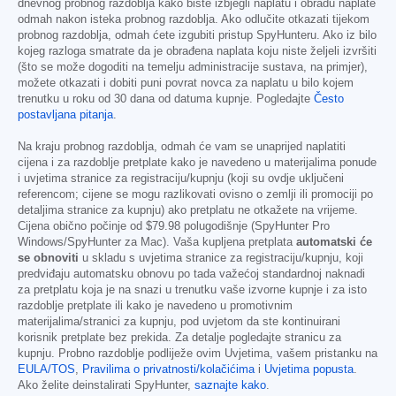
dnevnog probnog razdoblja kako biste izbjegli naplatu i obradu naplate
odmah nakon isteka probnog razdoblja. Ako odlučite otkazati tijekom
probnog razdoblja, odmah ćete izgubiti pristup SpyHunteru. Ako iz bilo
kojeg razloga smatrate da je obrađena naplata koju niste željeli izvršiti
(što se može dogoditi na temelju administracije sustava, na primjer),
možete otkazati i dobiti puni povrat novca za naplatu u bilo kojem
trenutku u roku od 30 dana od datuma kupnje. Pogledajte
Često
postavljana pitanja
.
Na kraju probnog razdoblja, odmah će vam se unaprijed naplatiti
cijena i za razdoblje pretplate kako je navedeno u materijalima ponude
i uvjetima stranice za registraciju/kupnju (koji su ovdje uključeni
referencom; cijene se mogu razlikovati ovisno o zemlji ili promociji po
detaljima stranice za kupnju) ako pretplatu ne otkažete na vrijeme.
Cijena obično počinje od
$79.98
polugodišnje (SpyHunter Pro
Windows/SpyHunter za Mac). Vaša kupljena pretplata
automatski će
se obnoviti
u skladu s uvjetima stranice za registraciju/kupnju, koji
predviđaju automatsku obnovu po tada važećoj standardnoj naknadi
za pretplatu koja je na snazi u trenutku vaše izvorne kupnje i za isto
razdoblje pretplate ili kako je navedeno u promotivnim
materijalima/stranici za kupnju, pod uvjetom da ste kontinuirani
korisnik pretplate bez prekida. Za detalje pogledajte stranicu za
kupnju. Probno razdoblje podliježe ovim Uvjetima, vašem pristanku na
EULA/TOS
,
Pravilima o privatnosti/kolačićima
i
Uvjetima popusta
.
Ako želite deinstalirati SpyHunter,
saznajte kako
.