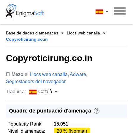
Skip
to
Català
content
Base de dades d'amenaces
Llocs web canalla
Copyroticirung.co.in
Copyroticirung.co.in
El
Mezo
el
Llocs web canalla
,
Adware
,
Segrestadors del navegador
Traduir a:
Català
Quadre de puntuació d'amenaça
?
Popularity Rank:
15,051
Nivell d'amenaça:
20 % (Normal)