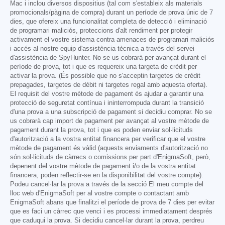
Mac i inclou diversos dispositius (tal com s'estableix als materials
promocionals/pàgina de compra) durant un període de prova únic de 7
dies, que ofereix una funcionalitat completa de detecció i eliminació
de programari maliciós, proteccions d'alt rendiment per protegir
activament el vostre sistema contra amenaces de programari maliciós
i accés al nostre equip d'assistència tècnica a través del servei
d'assistència de SpyHunter. No se us cobrarà per avançat durant el
període de prova, tot i que es requereix una targeta de crèdit per
activar la prova. (És possible que no s'acceptin targetes de crèdit
prepagades, targetes de dèbit ni targetes regal amb aquesta oferta).
El requisit del vostre mètode de pagament és ajudar a garantir una
protecció de seguretat contínua i ininterrompuda durant la transició
d'una prova a una subscripció de pagament si decidiu comprar. No se
us cobrarà cap import de pagament per avançat al vostre mètode de
pagament durant la prova, tot i que es poden enviar sol·licituds
d'autorització a la vostra entitat financera per verificar que el vostre
mètode de pagament és vàlid (aquests enviaments d'autorització no
són sol·licituds de càrrecs o comissions per part d'EnigmaSoft, però,
depenent del vostre mètode de pagament i/o de la vostra entitat
financera, poden reflectir-se en la disponibilitat del vostre compte).
Podeu cancel·lar la prova a través de la secció El meu compte del
lloc web d'EnigmaSoft per al vostre compte o contactant amb
EnigmaSoft abans que finalitzi el període de prova de 7 dies per evitar
que es faci un càrrec que venci i es processi immediatament després
que caduqui la prova. Si decidiu cancel·lar durant la prova, perdreu