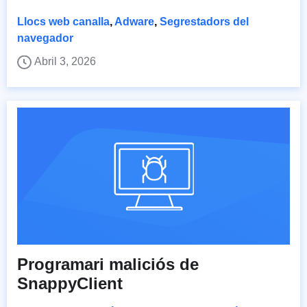
Llocs web canalla
,
Adware
,
Segrestadors del
navegador
Abril 3, 2026
Programari maliciós de
SnappyClient