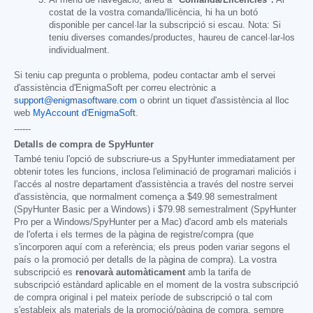
Al menú de navegació, aneu a
"Comanda/Llicències".
Al
costat de la vostra comanda/llicència, hi ha un botó
disponible per cancel·lar la subscripció si escau. Nota: Si
teniu diverses comandes/productes, haureu de cancel·lar-los
individualment.
Si teniu cap pregunta o problema, podeu contactar amb el servei
d'assistència d'EnigmaSoft per correu electrònic a
support@enigmasoftware.com
o obrint un tiquet d'assistència al lloc
web
MyAccount d'EnigmaSoft
.
------
Detalls de compra de SpyHunter
També teniu l'opció de subscriure-us a SpyHunter immediatament per
obtenir totes les funcions, inclosa l'eliminació de programari maliciós i
l'accés al nostre departament d'assistència a través del nostre servei
d'assistència, que normalment comença a
$49.98
semestralment
(SpyHunter Basic per a Windows) i
$79.98
semestralment (SpyHunter
Pro per a Windows/SpyHunter per a Mac) d'acord amb els materials
de l'oferta i els termes de la pàgina de registre/compra (que
s'incorporen aquí com a referència; els preus poden variar segons el
país o la promoció per detalls de la pàgina de compra). La vostra
subscripció es
renovarà automàticament
amb la tarifa de
subscripció estàndard aplicable en el moment de la vostra subscripció
de compra original i pel mateix període de subscripció o tal com
s'estableix als materials de la promoció/pàgina de compra, sempre