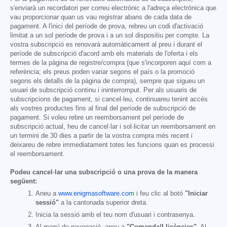
s'enviarà un recordatori per correu electrònic a l'adreça electrònica que
vau proporcionar quan us vau registrar abans de cada data de
pagament. A l'inici del període de prova, rebreu un codi d'activació
limitat a un sol període de prova i a un sol dispositiu per compte. La
vostra subscripció es renovarà automàticament al preu i durant el
període de subscripció d'acord amb els materials de l'oferta i els
termes de la pàgina de registre/compra (que s'incorporen aquí com a
referència; els preus poden variar segons el país o la promoció
segons els detalls de la pàgina de compra), sempre que sigueu un
usuari de subscripció continu i ininterromput. Per als usuaris de
subscripcions de pagament, si cancel·leu, continuareu tenint accés
als vostres productes fins al final del període de subscripció de
pagament. Si voleu rebre un reemborsament pel període de
subscripció actual, heu de cancel·lar i sol·licitar un reemborsament en
un termini de 30 dies a partir de la vostra compra més recent i
deixareu de rebre immediatament totes les funcions quan es processi
el reemborsament.
Podeu cancel·lar una subscripció o una prova de la manera
següent:
Aneu a
www.enigmasoftware.com
i feu clic al botó
"Iniciar
sessió"
a la cantonada superior dreta.
Inicia la sessió amb el teu nom d'usuari i contrasenya.