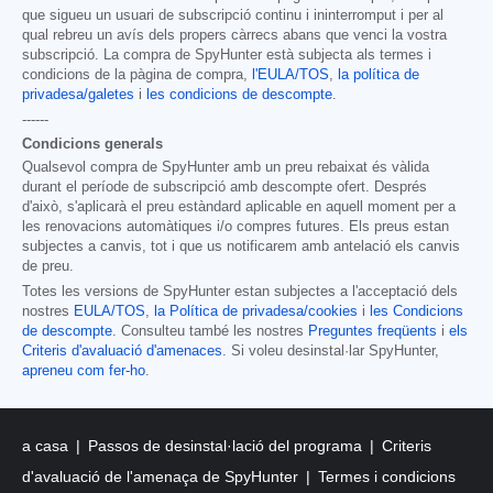
que sigueu un usuari de subscripció continu i ininterromput i per al
qual rebreu un avís dels propers càrrecs abans que venci la vostra
subscripció. La compra de SpyHunter està subjecta als termes i
condicions de la pàgina de compra,
l'EULA/TOS
,
la política de
privadesa/galetes
i
les condicions de descompte
.
------
Condicions generals
Qualsevol compra de SpyHunter amb un preu rebaixat és vàlida
durant el període de subscripció amb descompte ofert. Després
d'això, s'aplicarà el preu estàndard aplicable en aquell moment per a
les renovacions automàtiques i/o compres futures. Els preus estan
subjectes a canvis, tot i que us notificarem amb antelació els canvis
de preu.
Totes les versions de SpyHunter estan subjectes a l'acceptació dels
nostres
EULA/TOS
,
la Política de privadesa/cookies
i
les Condicions
de descompte
. Consulteu també les nostres
Preguntes freqüents
i
els
Criteris d'avaluació d'amenaces
. Si voleu desinstal·lar SpyHunter,
apreneu com fer-ho
.
a casa
Passos de desinstal·lació del programa
Criteris
d'avaluació de l'amenaça de SpyHunter
Termes i condicions