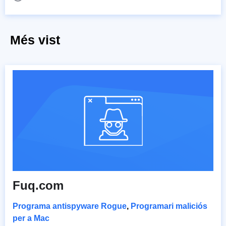
Més vist
Fuq.com
Programa antispyware Rogue
,
Programari maliciós
per a Mac