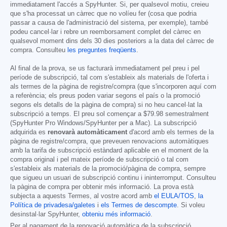
immediatament l'accés a SpyHunter. Si, per qualsevol motiu, creieu
que s'ha processat un càrrec que no volíeu fer (cosa que podria
passar a causa de l'administració del sistema, per exemple), també
podeu cancel·lar i rebre un reemborsament complet del càrrec en
qualsevol moment dins dels 30 dies posteriors a la data del càrrec de
compra. Consulteu
les preguntes freqüents
.
Al final de la prova, se us facturarà immediatament pel preu i pel
període de subscripció, tal com s'estableix als materials de l'oferta i
als termes de la pàgina de registre/compra (que s'incorporen aquí com
a referència; els preus poden variar segons el país o la promoció
segons els detalls de la pàgina de compra) si no heu cancel·lat la
subscripció a temps. El preu sol començar a
$79.98
semestralment
(SpyHunter Pro Windows/SpyHunter per a Mac). La subscripció
adquirida es
renovarà automàticament
d'acord amb els termes de la
pàgina de registre/compra, que preveuen renovacions automàtiques
amb la tarifa de subscripció estàndard aplicable en el moment de la
compra original i pel mateix període de subscripció o tal com
s'estableix als materials de la promoció/pàgina de compra, sempre
que sigueu un usuari de subscripció continu i ininterromput. Consulteu
la pàgina de compra per obtenir més informació. La prova està
subjecta a aquests Termes, al vostre acord amb
el EULA/TOS
,
la
Política de privadesa/galetes
i
els Termes de descompte
. Si voleu
desinstal·lar SpyHunter,
obteniu més informació
.
Per al pagament de la renovació automàtica de la subscripció,