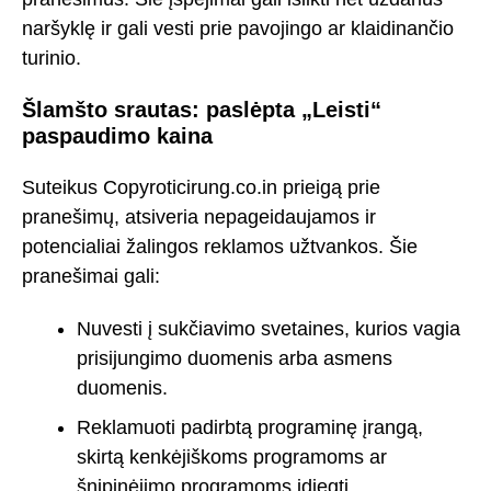
naršyklę ir gali vesti prie pavojingo ar klaidinančio
turinio.
Šlamšto srautas: paslėpta „Leisti“
paspaudimo kaina
Suteikus Copyroticirung.co.in prieigą prie
pranešimų, atsiveria nepageidaujamos ir
potencialiai žalingos reklamos užtvankos. Šie
pranešimai gali:
Nuvesti į sukčiavimo svetaines, kurios vagia
prisijungimo duomenis arba asmens
duomenis.
Reklamuoti padirbtą programinę įrangą,
skirtą kenkėjiškoms programoms ar
šnipinėjimo programoms įdiegti.