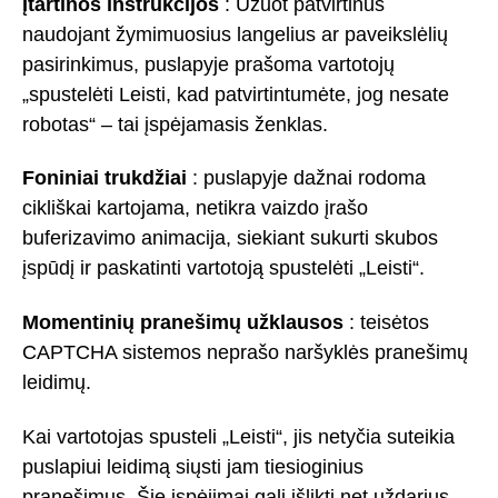
Įtartinos instrukcijos
: Užuot patvirtinus
naudojant žymimuosius langelius ar paveikslėlių
pasirinkimus, puslapyje prašoma vartotojų
„spustelėti Leisti, kad patvirtintumėte, jog nesate
robotas“ – tai įspėjamasis ženklas.
Foniniai trukdžiai
: puslapyje dažnai rodoma
cikliškai kartojama, netikra vaizdo įrašo
buferizavimo animacija, siekiant sukurti skubos
įspūdį ir paskatinti vartotoją spustelėti „Leisti“.
Momentinių pranešimų užklausos
: teisėtos
CAPTCHA sistemos neprašo naršyklės pranešimų
leidimų.
Kai vartotojas spusteli „Leisti“, jis netyčia suteikia
puslapiui leidimą siųsti jam tiesioginius
pranešimus. Šie įspėjimai gali išlikti net uždarius