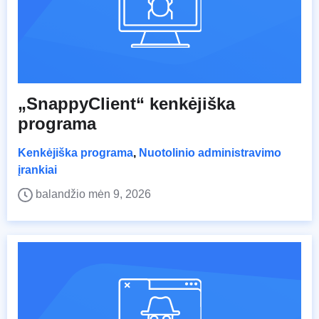
„SnappyClient“ kenkėjiška
programa
Kenkėjiška programa
,
Nuotolinio administravimo
įrankiai
balandžio mėn 9, 2026