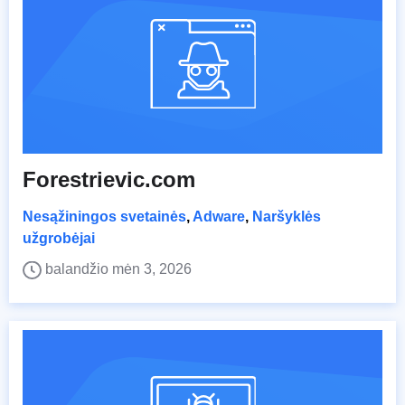
Forestrievic.com
Nesąžiningos svetainės
,
Adware
,
Naršyklės
užgrobėjai
balandžio mėn 3, 2026