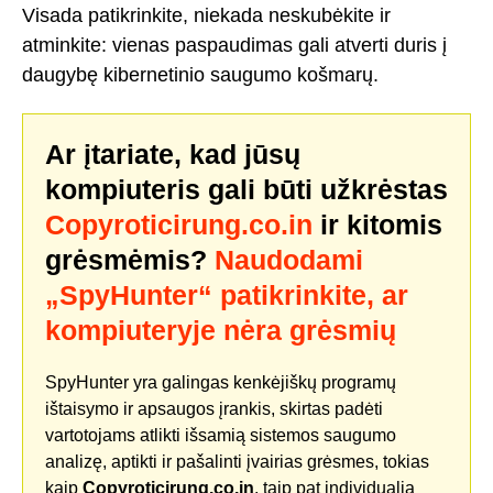
Visada patikrinkite, niekada neskubėkite ir
atminkite: vienas paspaudimas gali atverti duris į
daugybę kibernetinio saugumo košmarų.
Ar įtariate, kad jūsų
kompiuteris gali būti užkrėstas
Copyroticirung.co.in
ir kitomis
grėsmėmis?
Naudodami
„SpyHunter“ patikrinkite, ar
kompiuteryje nėra grėsmių
SpyHunter yra galingas kenkėjiškų programų
ištaisymo ir apsaugos įrankis, skirtas padėti
vartotojams atlikti išsamią sistemos saugumo
analizę, aptikti ir pašalinti įvairias grėsmes, tokias
kaip
Copyroticirung.co.in
, taip pat individualią