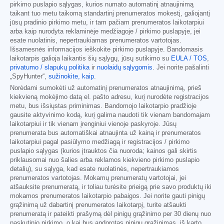
pirkimo puslapio sąlygas, kurios numato automatinį atnaujinimą
taikant tuo metu taikomą standartinį prenumeratos mokestį, galiojantį
jūsų pradinio pirkimo metu, ir tam pačiam prenumeratos laikotarpiui
arba kaip nurodyta reklaminėje medžiagoje / pirkimo puslapyje, jei
esate nuolatinis, nepertraukiamas prenumeratos vartotojas.
Išsamesnės informacijos ieškokite pirkimo puslapyje. Bandomasis
laikotarpis galioja laikantis šių sąlygų, jūsų sutikimo su
EULA / TOS
,
privatumo / slapukų politika
ir
nuolaidų sąlygomis
. Jei norite pašalinti
„SpyHunter“,
sužinokite, kaip
.
Norėdami sumokėti už automatinį prenumeratos atnaujinimą, prieš
kiekvieną mokėjimo datą el. pašto adresu, kurį nurodėte registracijos
metu, bus išsiųstas priminimas. Bandomojo laikotarpio pradžioje
gausite aktyvinimo kodą, kurį galima naudoti tik vienam bandomajam
laikotarpiui ir tik vienam įrenginiui vienoje paskyroje. Jūsų
prenumerata bus automatiškai atnaujinta už kainą ir prenumeratos
laikotarpiui pagal pasiūlymo medžiagą ir registracijos / pirkimo
puslapio sąlygas (kurios įtrauktos čia nuoroda; kainos gali skirtis
priklausomai nuo šalies arba reklamos kiekvieno pirkimo puslapio
detalių), su sąlyga, kad esate nuolatinės, nepertraukiamos
prenumeratos vartotojas. Mokamų prenumeratų vartotojai, jei
atšauksite prenumeratą, ir toliau turėsite prieigą prie savo produktų iki
mokamos prenumeratos laikotarpio pabaigos. Jei norite gauti pinigų
grąžinimą už dabartinį prenumeratos laikotarpį, turite atšaukti
prenumeratą ir pateikti prašymą dėl pinigų grąžinimo per 30 dienų nuo
paskutinio pirkimo, o kai bus apdorotas pinigų grąžinimas, iš karto