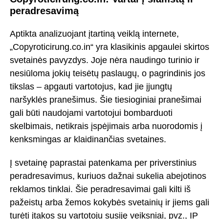
peradresavimą
Aptikta analizuojant įtartiną veiklą internete,
„Copyroticirung.co.in“ yra klasikinis apgaulei skirtos
svetainės pavyzdys. Joje nėra naudingo turinio ir
nesiūloma jokių teisėtų paslaugų, o pagrindinis jos
tikslas – apgauti vartotojus, kad jie įjungtų
naršyklės pranešimus. Šie tiesioginiai pranešimai
gali būti naudojami vartotojui bombarduoti
skelbimais, netikrais įspėjimais arba nuorodomis į
kenksmingas ar klaidinančias svetaines.
Į svetainę paprastai patenkama per priverstinius
peradresavimus, kuriuos dažnai sukelia abejotinos
reklamos tinklai. Šie peradresavimai gali kilti iš
pažeistų arba žemos kokybės svetainių ir jiems gali
turėti įtakos su vartotoju susiję veiksniai, pvz., IP