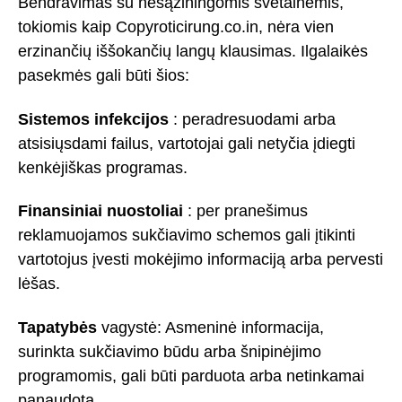
Bendravimas su nesąžiningomis svetainėmis,
tokiomis kaip Copyroticirung.co.in, nėra vien
erzinančių iššokančių langų klausimas. Ilgalaikės
pasekmės gali būti šios:
Sistemos infekcijos
: peradresuodami arba
atsisiųsdami failus, vartotojai gali netyčia įdiegti
kenkėjiškas programas.
Finansiniai nuostoliai
: per pranešimus
reklamuojamos sukčiavimo schemos gali įtikinti
vartotojus įvesti mokėjimo informaciją arba pervesti
lėšas.
Tapatybės
vagystė: Asmeninė informacija,
surinkta sukčiavimo būdu arba šnipinėjimo
programomis, gali būti parduota arba netinkamai
panaudota.