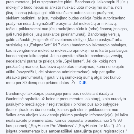
prenumeratos, jei nuspręstumėte pirkti. Bandomuoju laikotarpiu iš jūsų
mokėjimo būdo nebus iš anksto nuskaičiuota mokėjimo suma, nors
jūsų finansų įstaigai gali būti siunčiami autorizacijos prašymai,
siekiant patikrinti, ar jūsų mokėjimo būdas galioja (tokie autorizavimo
prašymai nėra „EnigmaSoft“ prašymai dėl mokesčių ar rinkliavų,
tačiau, priklausomai nuo jūsų mokėjimo būdo ir (arba) finansų įstaigos,
gali turėti įtakos jūsų sąskaitos prieinamumui). Bandomąją versiją
galite atšaukti „EnigmaSoft“ svetainės skiltyje „Mano paskyra“ arba
susisiekę su „EnigmaSoft“ iki 7 dienų bandomojo laikotarpio pabaigos,
kad išvengtumėte mokėtino mokesčio apmokėjimo iš karto pasibaigus
bandomajam laikotarpiui. Jei nuspręsite atšaukti bandomąją versiją,
nedelsdami prarasite prieigą prie „SpyHunter“. Jei dėl kokių nors
priežasčių manote, kad buvo apdorotas mokėjimas, kurio nenorėjote
atlikti (pavyzdžiui, dėl sistemos administravimo), taip pat galite
atšaukti prenumeratą ir gauti visą sumokėtą sumą atgal bet kuriuo
metu per 30 dienų nuo pirkimo datos. Žr .
DUK
.
Bandomojo laikotarpio pabaigoje jums bus nedelsiant išrašyta
išankstinė sąskaita už kainą ir prenumeratos laikotarpį, kaip nurodyta
pasiūlymo medžiagoje ir registracijos / pirkimo puslapio sąlygose
(kurios įtrauktos čia nuoroda; kainos gali skirtis priklausomai nuo
šalies arba akcijos kiekvienoje pirkimo puslapio informacijoje), jei laiku
neatšaukėte prenumeratos. Kainos paprastai prasideda nuo
$79.98
kas pusmetį („SpyHunter Pro Windows“ / „SpyHunter for Mac“). Jūsų
įsigyta prenumerata bus
automatiškai atnaujinta
pagal registracijos /