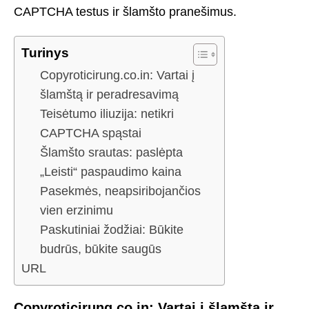
CAPTCHA testus ir šlamšto pranešimus.
Turinys
Copyroticirung.co.in: Vartai į
šlamštą ir peradresavimą
Teisėtumo iliuzija: netikri
CAPTCHA spąstai
Šlamšto srautas: paslėpta
„Leisti“ paspaudimo kaina
Pasekmės, neapsiribojančios
vien erzinimu
Paskutiniai žodžiai: Būkite
budrūs, būkite saugūs
URL
Copyroticirung.co.in: Vartai į šlamštą ir