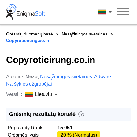
Skip
to
Lietuvių
content
Grėsmių duomenų bazė
Nesąžiningos svetainės
Copyroticirung.co.in
Copyroticirung.co.in
Autorius
Mezo
,
Nesąžiningos svetainės
,
Adware
,
Naršyklės užgrobėjai
Versti į:
Lietuvių
Grėsmių rezultatų kortelė
?
Popularity Rank:
15,051
Grėsmės lygis:
20 % (Normalus)