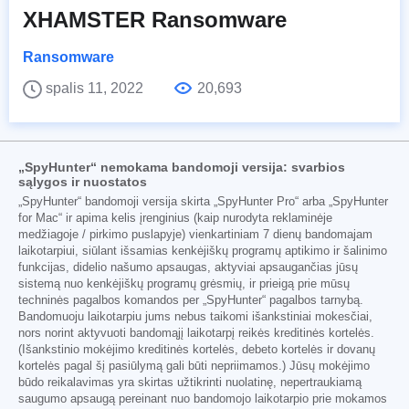
XHAMSTER Ransomware
Ransomware
spalis 11, 2022
20,693
„SpyHunter“ nemokama bandomoji versija: svarbios
sąlygos ir nuostatos
„SpyHunter“ bandomoji versija skirta „SpyHunter Pro“ arba „SpyHunter
for Mac“ ir apima kelis įrenginius (kaip nurodyta reklaminėje
medžiagoje / pirkimo puslapyje) vienkartiniam 7 dienų bandomajam
laikotarpiui, siūlant išsamias kenkėjiškų programų aptikimo ir šalinimo
funkcijas, didelio našumo apsaugas, aktyviai apsaugančias jūsų
sistemą nuo kenkėjiškų programų grėsmių, ir prieigą prie mūsų
techninės pagalbos komandos per „SpyHunter“ pagalbos tarnybą.
Bandomuoju laikotarpiu jums nebus taikomi išankstiniai mokesčiai,
nors norint aktyvuoti bandomąjį laikotarpį reikės kreditinės kortelės.
(Išankstinio mokėjimo kreditinės kortelės, debeto kortelės ir dovanų
kortelės pagal šį pasiūlymą gali būti nepriimamos.) Jūsų mokėjimo
būdo reikalavimas yra skirtas užtikrinti nuolatinę, nepertraukiamą
saugumo apsaugą pereinant nuo bandomojo laikotarpio prie mokamos