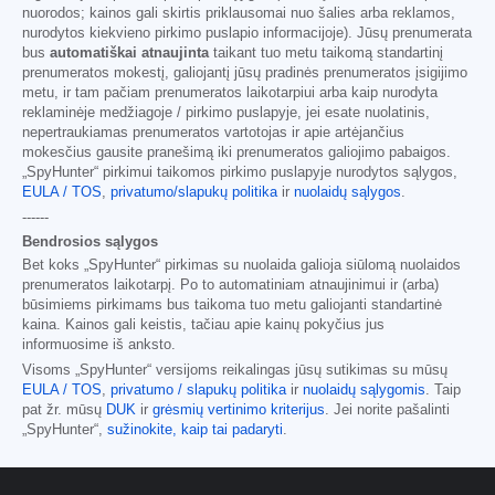
nuorodos; kainos gali skirtis priklausomai nuo šalies arba reklamos,
nurodytos kiekvieno pirkimo puslapio informacijoje). Jūsų prenumerata
bus
automatiškai atnaujinta
taikant tuo metu taikomą standartinį
prenumeratos mokestį, galiojantį jūsų pradinės prenumeratos įsigijimo
metu, ir tam pačiam prenumeratos laikotarpiui arba kaip nurodyta
reklaminėje medžiagoje / pirkimo puslapyje, jei esate nuolatinis,
nepertraukiamas prenumeratos vartotojas ir apie artėjančius
mokesčius gausite pranešimą iki prenumeratos galiojimo pabaigos.
„SpyHunter“ pirkimui taikomos pirkimo puslapyje nurodytos sąlygos,
EULA / TOS
,
privatumo/slapukų politika
ir
nuolaidų sąlygos
.
------
Bendrosios sąlygos
Bet koks „SpyHunter“ pirkimas su nuolaida galioja siūlomą nuolaidos
prenumeratos laikotarpį. Po to automatiniam atnaujinimui ir (arba)
būsimiems pirkimams bus taikoma tuo metu galiojanti standartinė
kaina. Kainos gali keistis, tačiau apie kainų pokyčius jus
informuosime iš anksto.
Visoms „SpyHunter“ versijoms reikalingas jūsų sutikimas su mūsų
EULA / TOS
,
privatumo / slapukų politika
ir
nuolaidų sąlygomis
. Taip
pat žr. mūsų
DUK
ir
grėsmių vertinimo kriterijus
. Jei norite pašalinti
„SpyHunter“,
sužinokite, kaip tai padaryti
.