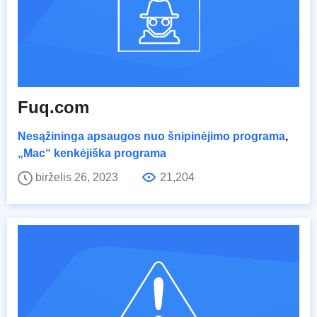
Fuq.com
Nesąžininga apsaugos nuo šnipinėjimo programa
,
„Mac“ kenkėjiška programa
birželis 26, 2023
21,204