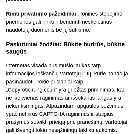
Rimti privatumo pažeidimai
: foninės stebėjimo
priemonės gali rinkti ir bendrinti neskelbtinus
naudotojų duomenis be jų sutikimo.
Paskutiniai žodžiai: Būkite budrūs, būkite
saugūs
Internetas visada bus mūšio laukas tarp
informacijos ieškančių vartotojų ir tų, kurie bando ja
pasinaudoti. Tokie puslapiai kaip
„Copyroticirung.co.in“ yra griežtas priminimas, kad
ne kiekvienas raginimas ar iššokantis langas yra
nekenksmingas. Atpažindami apgaulės požymius,
ypač netikrus CAPTCHA raginimus ir staigius
prašymus suteikti prieigą prie pranešimų, vartotojai
gali išvengti tokių nesąžiningų taktikų aukomis.