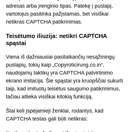
adresas arba įrenginio tipas. Patekę į puslapį,
vartotojus pasitinka pažįstamas, bet visiškai
netikras CAPTCHA patikrinimas.
Teisėtumo iliuzija: netikri CAPTCHA
spąstai
Viena iš dažniausiai pasitaikančių nesąžiningų
puslapių, tokių kaip „Copyroticirung.co.in“,
naudojamų taktikų yra CAPTCHA patvirtinimo
ekrano imitacija. Šie spąstai yra kruopščiai sukurti
taip, kad imituotų teisėtus saugumo patikrinimus,
tačiau atlieka visiškai kitokią funkciją.
Štai keli įspėjamieji ženklai, rodantys, kad
CAPTCHA testas gali būti netikras: