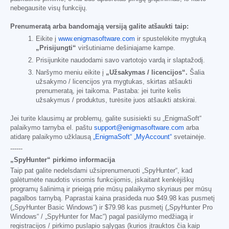
nebegausite visų funkcijų.
Prenumeratą arba bandomąją versiją galite atšaukti taip:
Eikite į
www.enigmasoftware.com
ir spustelėkite mygtuką
„Prisijungti“
viršutiniame dešiniajame kampe.
Prisijunkite naudodami savo vartotojo vardą ir slaptažodį.
Naršymo meniu eikite į
„Užsakymas / licencijos“.
Šalia
užsakymo / licencijos yra mygtukas, skirtas atšaukti
prenumeratą, jei taikoma. Pastaba: jei turite kelis
užsakymus / produktus, turėsite juos atšaukti atskirai.
Jei turite klausimų ar problemų, galite susisiekti su „EnigmaSoft“
palaikymo tarnyba el. paštu
support@enigmasoftware.com
arba
atidarę palaikymo užklausą
„EnigmaSoft“ „MyAccount“
svetainėje.
------
„SpyHunter“ pirkimo informacija
Taip pat galite nedelsdami užsiprenumeruoti „SpyHunter“, kad
galėtumėte naudotis visomis funkcijomis, įskaitant kenkėjiškų
programų šalinimą ir prieigą prie mūsų palaikymo skyriaus per mūsų
pagalbos tarnybą. Paprastai kaina prasideda nuo
$49.98
kas pusmetį
(„SpyHunter Basic Windows“) ir
$79.98
kas pusmetį („SpyHunter Pro
Windows“ / „SpyHunter for Mac“) pagal pasiūlymo medžiagą ir
registracijos / pirkimo puslapio sąlygas (kurios įtrauktos čia kaip