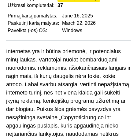
Užkrėsti kompiuteriai:
37
Pirmą kartą pamatytas:
June 16, 2025
Paskutinį kartą matytas:
March 22, 2026
Paveikta (-os) OS:
Windows
Internetas yra ir būtina priemonė, ir potencialus
minų laukas. Vartotojai nuolat bombarduojami
nuorodomis, reklamomis, iššokančiaisiais langais ir
raginimais, iš kurių daugelis nėra tokie, kokie
atrodo. Labai svarbu atsargiai vertinti nepažįstamą
interneto turinį, nes net viena klaida gali sukelti
įkyrią reklamą, kenkėjiškų programų užkrėtimą ar
dar blogiau. Puikus šios grėsmės pavyzdys yra
nesąžininga svetainė „Copyroticirung.co.in“ –
apgaulingas puslapis, kuris apgaudinėja nieko
neįtariančius lankytojus, naudodamas netikrus