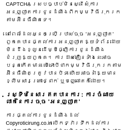
CAPTCHA ស្របច្បាប់មិនស្នើសុំការ
អនុញ្ញាតការជូនដំណឹងពីកម្មវិធីរុករក
តាមអ៊ីនធឺណិតទេ។
នៅពេលដែលអ្នកប្រើប្រាស់ចុច 'អនុញ្ញាត'
ពួកគេបានផ្តល់ការអនុញ្ញាតឱ្យទំព័រដោយ
មិនដឹងខ្លួនដើម្បីផ្ញើការជូនដំណឹង
ជំរុញឱ្យពួកគេ។ ការដាស់តឿនទាំងនេះអាច
បន្តកើតមាន បើទោះបីជាកម្មវិធីរុករកតាម
អ៊ីនធឺណិតត្រូវបានបិទ ហើយអាចនាំឱ្យមាន
ខ្លឹមសារគ្រោះថ្នាក់ ឬបញ្ឆោតក៏ដោយ។
ស្ទ្រីមនៃសារឥតបានការ: ការចំណាយ
លាក់នៃការចុច 'អនុញ្ញាត'
ការផ្តល់ការជូនដំណឹងដល់
Copyroticirung.co.in បើកទ្វារទឹកដល់ការ