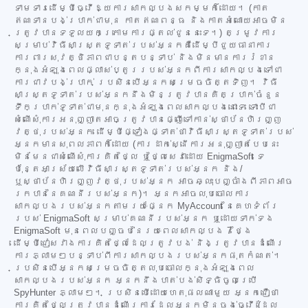
ទាមទារដើម្បីធ្វើឱ្យការសាកល្បងសកម្មក៏ដោយ។ (កាត
ឥណទានបង់ប្រាក់ជាមុន កាតឥណពន្ធ និងកាតអំណោយអាចមិន
ត្រូវបានទទួលយកក្រោមការផ្តល់ជូននេះទេ។) តម្រូវការ
សម្រាប់វិធីសាស្ត្រទូទាត់របស់អ្នកគឺដើម្បីជួយធានាការ
ការពារសុវត្ថិភាពជាបន្តបន្ទាប់ និងមិនមានការរំខាន
ក្នុងអំឡុងពេលផ្លាស់ប្តូររបស់អ្នកពីការសាកល្បងទៅជា
ការជាវបង់ប្រាក់ ប្រសិនបើអ្នកសម្រេចចិត្តទិញ។ វិធី
សាស្ត្រទូទាត់របស់អ្នកនឹងមិនត្រូវបានគិតប្រាក់ចំនួន
ទឹកប្រាក់ទូទាត់ជាមុនក្នុងអំឡុងពេលសាកល្បងនោះទេ ទោះបីជា
សំណើសុំការអនុញ្ញាតអាចត្រូវបានផ្ញើទៅកាន់ស្ថាប័នហិរញ្ញ
វត្ថុរបស់អ្នក ដើម្បីផ្ទៀងផ្ទាត់ថាវិធីសាស្ត្រទូទាត់របស់
អ្នកមានសុពលភាពក៏ដោយ (ការដាក់ស្នើការអនុញ្ញាតបែបនេះ
មិនមែនជាសំណើសុំការគិតថ្លៃ ឬថ្លៃសេវាដោយ EnigmaSoft ទេ
ប៉ុន្តែអាស្រ័យលើវិធីសាស្ត្រទូទាត់របស់អ្នក និង/
ឬស្ថាប័នហិរញ្ញវត្ថុរបស់អ្នក អាចឆ្លុះបញ្ចាំងពីភាពអាច
រកបាននៃគណនីរបស់អ្នក)។ អ្នកអាចលុបចោលការ
សាកល្បងរបស់អ្នកតាមរយៈផ្នែក MyAccount នៃគេហទំព័រ
របស់ EnigmaSoft សម្រាប់គណនីរបស់អ្នក ឬដោយទាក់ទង
EnigmaSoft មុនពេលបញ្ចប់នៃរយៈពេលសាកល្បង 7 ថ្ងៃ
ដើម្បីជៀសវាងការគិតថ្លៃដែលត្រូវបង់ និងត្រូវបានដំណើរ
ការភ្លាមៗបន្ទាប់ពីការសាកល្បងរបស់អ្នកផុតកំណត់។
ប្រសិនបើអ្នកសម្រេចចិត្តលុបចោលក្នុងអំឡុងពេល
សាកល្បងរបស់អ្នក អ្នកនឹងបាត់បង់សិទ្ធិចូលប្រើ
SpyHunter ភ្លាមៗ។ ប្រសិនបើដោយហេតុផលណាមួយ អ្នកជឿថា
ការគិតថ្លៃត្រូវបានដំណើរការដែលអ្នកមិនចង់ធ្វើ (ដែល