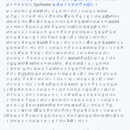
អ្នកចង់លុប SpyHunter
សូមស្វែងយល់ពីរបៀប
។
សម្រាប់ការទូទាត់លើការបន្តការជាវរបស់អ្នកដោយ
ស្វ័យប្រវត្តិ ការរំលឹកតាមអ៊ីមែលនឹងត្រូវបានផ្ញើទៅកាន់
អាសយដ្ឋានអ៊ីមែលដែលអ្នកបានផ្តល់ឱ្យនៅពេលអ្នកចុះឈ្មោះ
មុនកាលបរិច្ឆេទទូទាត់នីមួយៗ។ នៅពេលចាប់ផ្តើមការ
សាកល្បងរបស់អ្នក អ្នកនឹងទទួលបានលេខកូដធ្វើឱ្យ
សកម្មដែលត្រូវបានកំណត់ឱ្យប្រើប្រាស់សម្រាប់ការ
សាកល្បងតែមួយប៉ុណ្ណោះ និងសម្រាប់ឧបករណ៍តែមួយប៉ុណ្ណោះក្នុង
មួយគណនី។ ការជាវរបស់អ្នកនឹងបន្តដោយស្វ័យប្រវត្តិ
ក្នុងតម្លៃ និងសម្រាប់រយៈពេលជាវ ស្របតាមសម្ភារៈ
ផ្តល់ជូន និងលក្ខខណ្ឌទំព័រចុះឈ្មោះ/ទិញ (ដែលត្រូវបាន
បញ្ចូលនៅទីនេះដោយឯកសារយោង; តម្លៃអាចប្រែប្រួលតាម
ប្រទេស ឬការផ្សព្វផ្សាយក្នុងមួយព័ត៌មានលម្អិត
ទំព័រទិញ) ដោយផ្តល់ថាអ្នកជាអ្នកប្រើប្រាស់ជាវជាបន្ត
បន្ទាប់ និងមិនមានការរំខាន។ សម្រាប់អ្នកប្រើប្រាស់
ជាវបង់ប្រាក់ ប្រសិនបើអ្នកលុបចោល អ្នកនឹងបន្តចូល
ប្រើផលិតផលរបស់អ្នករហូតដល់ចុងបញ្ចប់នៃរយៈពេល
ជាវបង់ប្រាក់របស់អ្នក។ ប្រសិនបើអ្នកចង់ទទួលបាន
ប្រាក់សងវិញសម្រាប់រយៈពេលជាវបច្ចុប្បន្នរបស់អ្នក
អ្នកត្រូវតែលុបចោល ហើយដាក់ពាក្យស្នើសុំប្រាក់សងវិញ
ក្នុងរយៈពេល 30 ថ្ងៃគិតចាប់ពីការទិញថ្មីបំផុតរបស់អ្នក
ហើយអ្នកនឹងឈប់ទទួលបានមុខងារពេញលេញភ្លាមៗ នៅពេលដែល
ប្រាក់សងរបស់អ្នកត្រូវបានដំណើរការ។