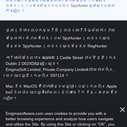
លក្ខណៈវិនិច្ឆ័យវាយតម្លៃការគំរាមកំហែង
របស់យើង
ផងដែរ។ ប្រសិនបើអ្នកចង់លុប SpyHunter
សូមស្វែងយល់
ពីរបៀប
។
ផ្ទះ
ជំហានលុបកម្មវិធី
លក្ខណៈវិនិច្ឆ័យការវាយ
តម្លៃការគំរាមកំហែងរបស់ SpyHunter
លក្ខខណ្ឌ
បន្ថែម SpyHunter
លក្ខខណ្ឌបន្ថែម RegHunter
ការិយាល័យដែលបានចុះឈ្មោះ៖ 1 Castle Street ជាន់ទី 3 ទីក្រុង
Dublin 2 D02XD82 អៀរឡង់។
EnigmaSoft Limited, Private Company Limited ដោយភាគហ៊ុន,
លេខចុះបញ្ជីក្រុមហ៊ុន 597114 ។
Mac និង MacOS គឺជាពាណិជ្ជសញ្ញារបស់ក្រុមហ៊ុន Apple
Inc. ដែលបានចុះបញ្ជីនៅសហរដ្ឋអាមេរិក និងប្រទេសដទៃ
ទៀត។
រក្សាសិទ្ធិ 2016-
2026
។ EnigmaSoft Ltd. រក្សាសិទ្ធិ
Enigmasoftware.com uses cookies to provide you with a
គ្រប់យ៉ាង។
better browsing experience and analyze how users navigate
and utilize the Site. By using this Site or clicking on "OK", you