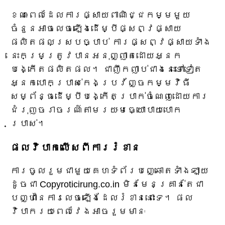
ខណៈពេលដែលការផ្សាយពាណិជ្ជកម្មមួយ
ចំនួនអាចលេចឡើងដើម្បីផ្សព្វផ្សាយ
ផលិតផលស្របច្បាប់ ការផ្សព្វផ្សាយទាំង
នេះកម្រត្រូវបានអនុញ្ញាតដោយអ្នក
បង្កើតផលិតផល។ ជាញឹកញាប់ជាងនេះទៅទៀត
អ្នកបោកប្រាស់កេងប្រវ័ញ្ចកម្មវិធី
សម្ព័ន្ធដើម្បីបង្កើតប្រាក់ចំណេញដោយការ
ជំរុញចរាចរណ៍តាមរយៈមធ្យោបាយបោក
ប្រាស់។
ផលវិបាកលើសពីការរំខាន
ការចូលរួមជាមួយគេហទំព័របញ្ឆោតទាំងឡាយ
ដូចជា Copyroticirung.co.in មិនមែនគ្រាន់តែជា
បញ្ហានៃការលេចឡើងដែលរំខាននោះទេ។ ផល
វិបាករយៈពេលវែងអាចរួមមានៈ