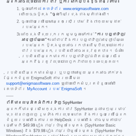
អ្នកអាចលុបចោលការជាវ ឬការសាកល្បងដូចខាងក្រោម៖
ចូលទៅកាន់
គេហទំព័រ www.enigmasoftware.com
ហើយចុចប៊ូតុង
"ចូល"
នៅជ្រុងខាងស្តាំខាងលើ។
ចូលដោយប្រើឈ្មោះអ្នកប្រើប្រាស់ និងពាក្យសម្ងាត់
របស់អ្នក។
នៅក្នុងម៉ឺនុយរុករក សូមចូលទៅកាន់
"ការបញ្ជាទិញ/
អាជ្ញាប័ណ្ណ"។
នៅជាប់នឹងការបញ្ជាទិញ/អាជ្ញាប័ណ្ណ
របស់អ្នក ប៊ូតុងមួយអាចរកបានដើម្បីលុបចោលការ
ជាវរបស់អ្នក ប្រសិនបើអាចអនុវត្តបាន។ ចំណាំ៖
ប្រសិនបើអ្នកមានការបញ្ជាទិញ/ផលិតផលច្រើន
អ្នកនឹងត្រូវលុបចោលពួកវាជាលក្ខណៈបុគ្គល។
ប្រសិនបើអ្នកមានសំណួរ ឬបញ្ហាណាមួយ អ្នកអាចទាក់ទង
ផ្នែកជំនួយ EnigmaSoft តាមរយៈអ៊ីមែល
support@enigmasoftware.com
ឬដោយបើកសំបុត្រជំនួយនៅលើ
គេហទំព័រ
MyAccount របស់ EnigmaSoft
។
------
ព័ត៌មានលម្អិតអំពីការទិញ SpyHunter
អ្នកក៏មានជម្រើសក្នុងការជាវ SpyHunter ភ្លាមៗសម្រាប់
មុខងារពេញលេញ រួមទាំងការលុបមេរោគ និងការចូលប្រើផ្នែក
ជំនួយរបស់យើងតាមរយៈ HelpDesk របស់យើង ជាធម្មតាចាប់
ផ្តើមពី
$49.98
រៀងរាល់ប្រាំមួយខែម្តង (SpyHunter Basic
Windows) និង
$79.98
រៀងរាល់ប្រាំមួយខែម្តង (SpyHunter Pro