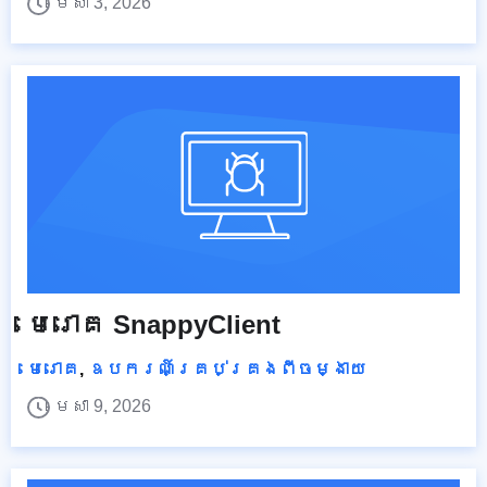
មេសា 3, 2026
មេរោគ SnappyClient
មេរោគ
,
ឧបករណ៍គ្រប់គ្រងពីចម្ងាយ
មេសា 9, 2026