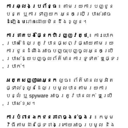
ការឆ្លងប្រព័ន្ធ
៖ តាមរយៈការបញ្ជូន
បន្ត ឬការទាញយក អ្នកប្រើប្រាស់អាច
ដំឡើងមេរោគដោយមិនដឹងខ្លួន។
ការខាតបង់ផ្នែកហិរញ្ញវត្ថុ
៖ ការបោក
ប្រាស់ដែលត្រូវបានផ្សព្វផ្សាយតាមរយៈ
ការជូនដំណឹងអាចបញ្ចុះបញ្ចូលអ្នកប្រើ
ប្រាស់ឱ្យបញ្ចូលព័ត៌មានការទូទាត់ ឬផ្ទេរ
ប្រាក់។
អត្តសញ្ញាណអ្នក
លួច៖ ព័ត៌មានលម្អិត
ផ្ទាល់ខ្លួនដែលប្រមូលបានតាមរយៈការ
បន្លំ ឬ spyware អាចត្រូវបានលក់ ឬប្រើ
ប្រាស់ខុស។
ការបំពានឯកជនភាពធ្ងន់ធ្ងរ
៖ កម្ម
វិធីតាមដានផ្ទៃខាងក្រោយអាចប្រមូល និង