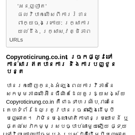
'អនុញ្ញាត'
ផលវិបាកលើសពីការរំខាន
ពាក្យ​ចុង​ក្រោយ​: រក្សា​ការ​
យល់​ដឹង​, រក្សា​សុវត្ថិភាព​
URLs
Copyroticirung.co.in៖ ច្រកផ្លូវទៅ
កាន់សារឥតបានការ និងការបញ្ជូន
បន្ត
បានរកឃើញក្នុងអំឡុងពេលការវិភាគនៃ
សកម្មភាពលើអ៊ីនធឺណិតដែលគួរឱ្យសង្ស័យ
Copyroticirung.co.in គឺជាឧទាហរណ៍បុរាណនៃ
គេហទំព័រដែលត្រូវបានរចនាឡើងដើម្បី
បញ្ឆោត។ វាមិនបង្ហោះមាតិកាមានប្រយោជន៍ ឬ
ផ្តល់សេវាកម្មស្របច្បាប់ណាមួយឡើយ ផ្ទុយ
ទៅវិញ គោលដៅចម្បងរបស់វាគឺដើម្បីបញ្ឆោត