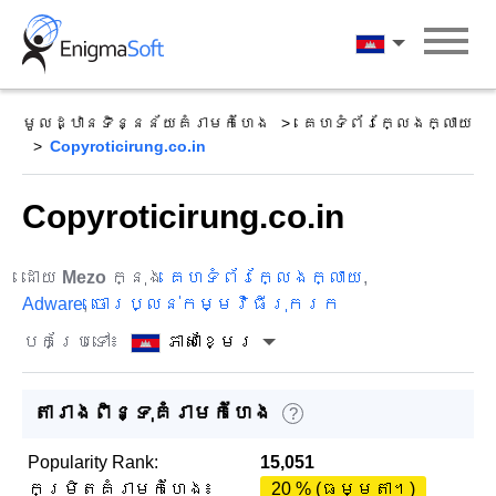
Skip
to
ភាសាខ្មែរ
content
មូលដ្ឋានទិន្នន័យគំរាមកំហែង
គេហទំព័រក្លែងក្លាយ
Copyroticirung.co.in
Copyroticirung.co.in
ដោយ
Mezo
ក្នុង
គេហទំព័រក្លែងក្លាយ
,
Adware
,
ចោរប្លន់កម្មវិធីរុករក
បកប្រែទៅ៖
ភាសាខ្មែរ
តារាងពិន្ទុគំរាមកំហែង
?
Popularity Rank:
15,051
កម្រិតគំរាមកំហែង៖
20 % (ធម្មតា។)