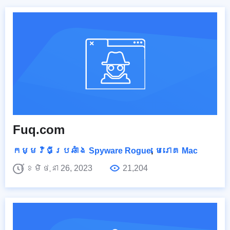
Fuq.com
កម្មវិធីប្រឆាំង Spyware Rogue
,
មេរោគ Mac
ខែមិថុនា 26, 2023
21,204