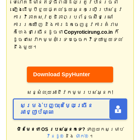
មេរោគដ៏មានឥទ្ធិពលដែលត្រូវបានរចនា
ឡើងដើម្បីជួយផ្តល់ឱ្យអ្នកប្រើប្រាស់នូវ
ការវិភាគសុវត្ថិភាពប្រព័ន្ធស៊ីជម្រៅ
ការរកឃើញ និងការដកចេញនូវការគំរាម
កំហែងជាច្រើនដូចជា
Copyroticirung.co.in
ក៏
ដូចជាសេវាកម្មគាំទ្របច្ចេកវិទ្យាមួយទល់
នឹងមួយ។
Download SpyHunter
សន្សំលុយអាជីវកម្មរបស់អ្នក!
សម្រង់បញ្ចុះតម្លៃច្រើន
អាជ្ញាប័ណ្ណ
មិនមែនជា OS របស់អ្នកទេ?
ទាញយកសម្រាប់
វីនដូ®
និង
ម៉ាក់®
។