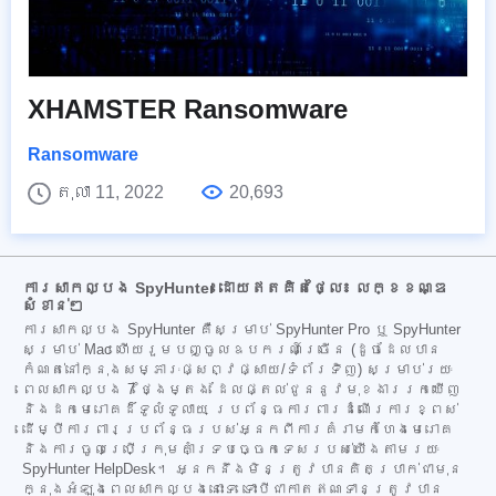
XHAMSTER Ransomware
Ransomware
តុលា 11, 2022
20,693
ការសាកល្បង SpyHunter ដោយឥតគិតថ្លៃ៖ លក្ខខណ្ឌ
សំខាន់ៗ
ការសាកល្បង SpyHunter គឺសម្រាប់ SpyHunter Pro ឬ SpyHunter
សម្រាប់ Mac ហើយរួមបញ្ចូលឧបករណ៍ច្រើន (ដូចដែលបាន
កំណត់នៅក្នុងសម្ភារៈផ្សព្វផ្សាយ/ទំព័រទិញ) សម្រាប់រយៈ
ពេលសាកល្បង 7 ថ្ងៃម្តង ដែលផ្តល់ជូននូវមុខងាររកឃើញ
និងដកមេរោគដ៏ទូលំទូលាយ ប្រព័ន្ធការពារដំណើរការខ្ពស់
ដើម្បីការពារប្រព័ន្ធរបស់អ្នកពីការគំរាមកំហែងមេរោគ
និងការចូលប្រើក្រុមគាំទ្របច្ចេកទេសរបស់យើងតាមរយៈ
SpyHunter HelpDesk។ អ្នកនឹងមិនត្រូវបានគិតប្រាក់ជាមុន
ក្នុងអំឡុងពេលសាកល្បងនោះទេ ទោះបីជាកាតឥណទានត្រូវបាន