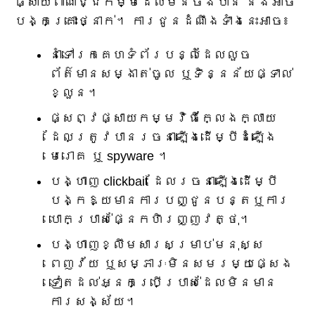
ផ្សាយពាណិជ្ជកម្មដែលមិនចង់បាន និងអាច
បង្កគ្រោះថ្នាក់។ ការជូនដំណឹងទាំងនេះអាច៖
នាំទៅរកគេហទំព័របន្លំដែលលួច
ព័ត៌មានសម្ងាត់ចូល ឬទិន្នន័យផ្ទាល់
ខ្លួន។
ផ្សព្វផ្សាយកម្មវិធីក្លែងក្លាយ
ដែលត្រូវបានរចនាឡើងដើម្បីដំឡើង
មេរោគ ឬ spyware ។
បង្ហាញ clickbait ដែលរចនាឡើងដើម្បី
បង្កឱ្យមានការបញ្ជូនបន្តឬការ
បោកប្រាស់ផ្នែកហិរញ្ញវត្ថុ។
បង្ហាញខ្លឹមសារសម្រាប់មនុស្ស
ពេញវ័យ ឬសម្ភារៈមិនសមរម្យផ្សេង
ទៀតដល់អ្នកប្រើប្រាស់ដែលមិនមាន
ការសង្ស័យ។