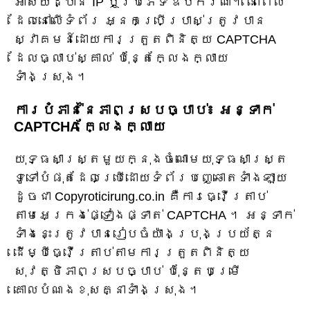
អាសយដ្ឋាន IP ឬប្រភេទឧបករណ៍។ នៅពេល
ដែលនៅលើទំព័រ អ្នកប្រើប្រាស់ត្រូវបាន
ស្វាគមន៍ដោយការត្រួតពិនិត្យ CAPTCHA
ដែលធ្លាប់ស្គាល់ ប៉ុន្តែក្លែងក្លាយ
ទាំងស្រុង។
ការបំភាន់នៃភាពស្របច្បាប់៖ អន្ទាក់
CAPTCHA ក្លែងក្លាយ
យុទ្ធសាស្ត្រមួយក្នុងចំណោមយុទ្ធសាស្ត្រ
ទូទៅបំផុតដែលប្រើដោយទំព័របញ្ឆោតទាំងឡាយ
ដូចជា Copyroticirung.co.in គឺការធ្វើត្រាប់
តាមអេក្រង់ផ្ទៀងផ្ទាត់ CAPTCHA ។ អន្ទាក់
ទាំងនេះត្រូវបានរៀបចំយ៉ាងប្រុងប្រយ័ត្ន
ដើម្បីធ្វើត្រាប់តាមការត្រួតពិនិត្យ
សុវត្ថិភាពស្របច្បាប់ ប៉ុន្តែបម្រើ
គោលបំណងខុសគ្នាទាំងស្រុង។