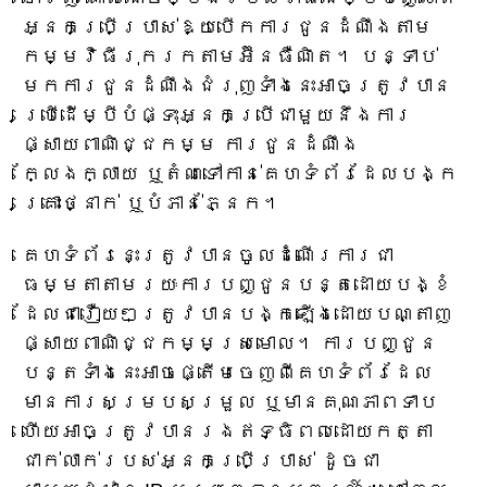
អ្នកប្រើប្រាស់ឱ្យបើកការជូនដំណឹងតាម
កម្មវិធីរុករកតាមអ៊ីនធឺណិត។ បន្ទាប់​
មក​ការ​ជូន​ដំណឹង​ជំរុញ​ទាំង​នេះ​អាច​ត្រូវ​បាន​
ប្រើ​ដើម្បី​បំផ្ទុះ​អ្នក​ប្រើ​ជាមួយ​នឹង​ការ​
ផ្សាយ​ពាណិជ្ជកម្ម ការ​ជូន​ដំណឹង​
ក្លែងក្លាយ ឬ​តំណ​ទៅ​កាន់​គេហទំព័រ​ដែល​បង្ក​
គ្រោះថ្នាក់ ឬ​បំភាន់​ភ្នែក។
គេហទំព័រនេះត្រូវបានចូលដំណើរការជា
ធម្មតាតាមរយៈការបញ្ជូនបន្តដោយបង្ខំ
ដែលជារឿយៗត្រូវបានបង្កឡើងដោយបណ្តាញ
ផ្សាយពាណិជ្ជកម្មស្រមោល។ ការបញ្ជូន
បន្តទាំងនេះអាចផ្តើមចេញពីគេហទំព័រដែល
មានការសម្របសម្រួល ឬមានគុណភាពទាប
ហើយអាចត្រូវបានរងឥទ្ធិពលដោយកត្តា
ជាក់លាក់របស់អ្នកប្រើប្រាស់ ដូចជា