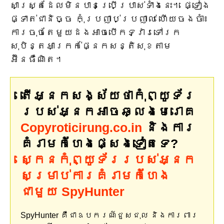
សាស្ត្រដែលមិនបានប្រើប្រាស់ទាំងនេះ។ ផ្ទៀង
ផ្ទាត់ជានិច្ច កុំប្រញាប់ប្រញាល់ ហើយចងចាំ៖
ការចុចតែមួយដងអាចបើកទ្វារទៅរក
សុបិន្តអាក្រក់ផ្នែកសន្តិសុខតាម
អ៊ីនធឺណិត។
តើអ្នកសង្ស័យថាកុំព្យូទ័រ
របស់អ្នកអាចឆ្លងមេរោគ
Copyroticirung.co.in
និងការ
គំរាមកំហែងផ្សេងទៀតទេ?
ស្កេនកុំព្យូទ័ររបស់អ្នក
សម្រាប់ការគំរាមកំហែង
ជាមួយ SpyHunter
SpyHunter គឺជាឧបករណ៍ជួសជុល និងការពារ