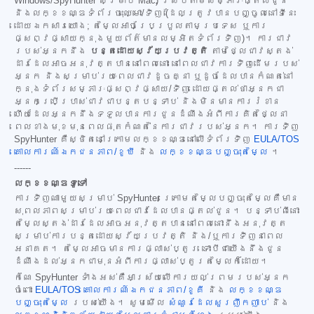
Windows/SpyHunter សម្រាប់ Mac) ស្របតាមសម្ភារៈផ្តល់ជូន
និងលក្ខខណ្ឌទំព័រចុះឈ្មោះ/ទិញ (ដែលត្រូវបានបញ្ចូលនៅទីនេះ
ដោយឯកសារយោង; តម្លៃអាចប្រែប្រួលតាមប្រទេស ឬការ
ផ្សព្វផ្សាយក្នុងមួយព័ត៌មានលម្អិតទំព័រទិញ)។ ការជាវ
របស់អ្នកនឹង
បន្តដោយស្វ័យប្រវត្តិ
តាមថ្លៃជាវស្តង់
ដារដែលអាចអនុវត្តបាននៅពេលនោះ នៅពេលជាវការទិញដើមរបស់
អ្នក និងសម្រាប់រយៈពេលជាវដូចគ្នា ឬដូចដែលបានកំណត់នៅ
ក្នុងទំព័រសម្ភារៈផ្សព្វផ្សាយ/ទិញ ដោយផ្តល់ថាអ្នកជា
អ្នកប្រើប្រាស់ជាវជាបន្តបន្ទាប់ និងមិនមានការរំខាន
ហើយដែលអ្នកនឹងទទួលបានការជូនដំណឹងអំពីការគិតថ្លៃនា
ពេលខាងមុខមុនពេលផុតកំណត់នៃការជាវរបស់អ្នក។ ការទិញ
SpyHunter គឺស្ថិតនៅក្រោមលក្ខខណ្ឌនៅលើទំព័រទិញ
EULA/TOS
គោលការណ៍ឯកជនភាព/ខូឃី
និង
លក្ខខណ្ឌបញ្ចុះតម្លៃ
។
------
លក្ខខណ្ឌទូទៅ
ការទិញណាមួយសម្រាប់ SpyHunter ក្រោមតម្លៃបញ្ចុះតម្លៃគឺមាន
សុពលភាពសម្រាប់រយៈពេលជាវដែលបានផ្តល់ជូន។ បន្ទាប់ពីនោះ
តម្លៃស្តង់ដារដែលអាចអនុវត្តបាននៅពេលនោះនឹងអនុវត្ត
សម្រាប់ការបន្តដោយស្វ័យប្រវត្តិ និង/ឬការទិញនាពេល
អនាគត។ តម្លៃអាចមានការផ្លាស់ប្តូរ ទោះបីជាយើងនឹងជូន
ដំណឹងដល់អ្នកជាមុនអំពីការផ្លាស់ប្តូរតម្លៃក៏ដោយ។
កំណែ SpyHunter ទាំងអស់គឺអាស្រ័យលើការយល់ព្រមរបស់អ្នក
ចំពោះ
EULA/TOS
គោលការណ៍ឯកជនភាព/ខូគី
និង
លក្ខខណ្ឌ
បញ្ចុះតម្លៃ
របស់យើង។ សូមមើល
សំណួរដែលសួរញឹកញាប់
និង