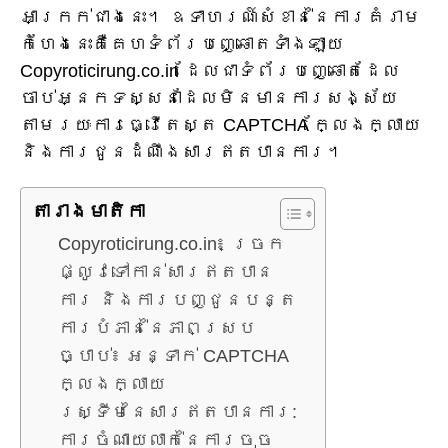
អាក្រក់ជាងនេះ។ ឧទាហរណ៍សំខាន់នៃការគំរាម
កំហែងនេះគឺគេហទំព័របញ្ឆោតទាំងឡាយ
Copyroticirung.co.in ដែលជាទំព័របញ្ឆោតដែល
ចាប់អ្នកទស្សនាដែលមិនមានការសង្ស័យ
តាមរយៈការធ្វើតេស្ត CAPTCHA ក្លែងក្លាយ
និងការជូនដំណឹងសារឥតបានការ។
តារាង​មាតិកា
Copyroticirung.co.in៖ ច្រក
ផ្លូវទៅកាន់សារឥតបាន
ការ និងការបញ្ជូនបន្ត
ការបំភាន់នៃភាពស្រប
ច្បាប់៖ អន្ទាក់ CAPTCHA
ក្លែងក្លាយ
ស្ទ្រីមនៃសារឥតបានការ:
ការចំណាយលាក់នៃការចុច