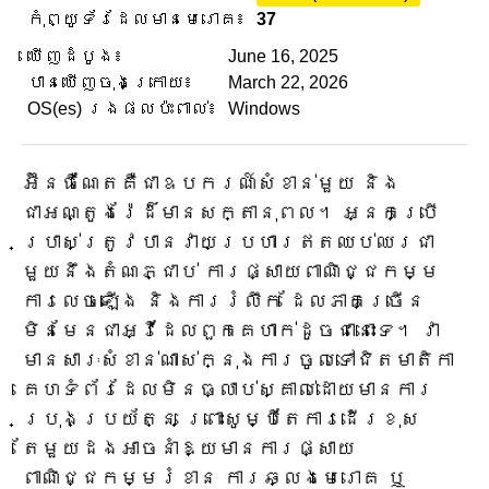
កុំព្យូទ័រដែលមានមេរោគ៖
37
ឃើញដំបូង៖
June 16, 2025
បានឃើញចុងក្រោយ៖
March 22, 2026
OS(es) រងផលប៉ះពាល់៖
Windows
អ៊ីនធឺណែតគឺជាឧបករណ៍សំខាន់មួយ និង
ជាអណ្តូងរ៉ែដ៏មានសក្តានុពល។ អ្នកប្រើ
ប្រាស់ត្រូវបានវាយប្រហារឥតឈប់ឈរជា
មួយនឹងតំណភ្ជាប់ ការផ្សាយពាណិជ្ជកម្ម
ការលេចឡើង និងការរំលឹក ដែលភាគច្រើន
មិនមែនជាអ្វីដែលពួកគេហាក់ដូចជានោះទេ។ វា
មានសារៈសំខាន់ណាស់ក្នុងការចូលទៅជិតមាតិកា
គេហទំព័រដែលមិនធ្លាប់ស្គាល់ដោយមានការ
ប្រុងប្រយ័ត្ន ព្រោះសូម្បីតែការដើរខុស
តែមួយដងអាចនាំឱ្យមានការផ្សាយ
ពាណិជ្ជកម្មរំខាន ការឆ្លងមេរោគ ឬ