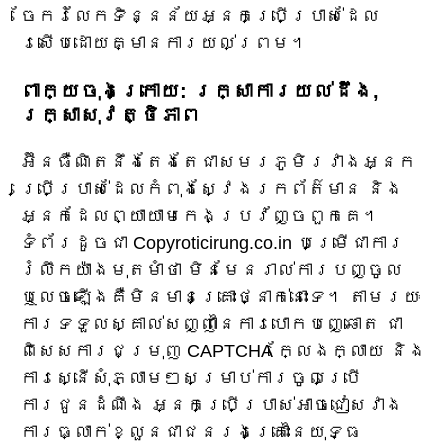
ចែករំលែកទិន្នន័យអ្នកប្រើប្រាស់ដែល
រសើបដោយគ្មានការយល់ព្រម។
ពាក្យ​ចុង​ក្រោយ​: រក្សា​ការ​យល់​ដឹង​,
រក្សា​សុវត្ថិភាព​
អ៊ីនធឺណិតនឹងតែងតែជាសមរភូមិរវាងអ្នក
ប្រើប្រាស់ដែលកំពុងស្វែងរកព័ត៌មាន និង
អ្នកដែលព្យាយាមកេងប្រវ័ញ្ចពួកគេ។
ទំព័រដូចជា Copyroticirung.co.in បម្រើជាការ
រំលឹកយ៉ាងមុតមាំថា មិនមែនរាល់ការបញ្ចូល
ឬលេចឡើងគឺមិនមានគ្រោះថ្នាក់នោះទេ។ តាមរយៈ
ការទទួលស្គាល់សញ្ញានៃការបោកបញ្ឆោត ជា
ពិសេសការជម្រុញ CAPTCHA ក្លែងក្លាយ និង
ការស្នើសុំភ្លាមៗសម្រាប់ការចូលប្រើ
ការជូនដំណឹង អ្នកប្រើប្រាស់អាចជៀសវាង
ការធ្លាក់ខ្លួនជាជនរងគ្រោះនៃយុទ្ធ