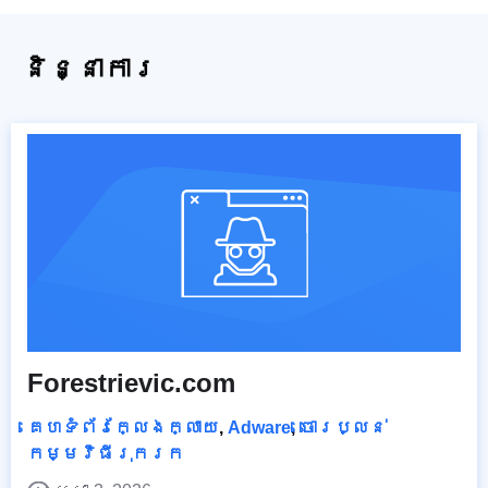
និន្នាការ
Forestrievic.com
គេហទំព័រក្លែងក្លាយ
,
Adware
,
ចោរប្លន់
កម្មវិធីរុករក