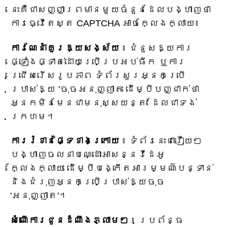
នេះគឺជាសញ្ញាព្រមានមួយចំនួនដែលបង្ហាញថា
ការធ្វើតេស្ត CAPTCHA អាចក្លែងក្លាយ៖
ការណែនាំគួរឱ្យសង្ស័យ
៖ ជំនួសឱ្យការ
ផ្ទៀងផ្ទាត់ដោយប្រើប្រអប់ធីក ឬការ
ជ្រើសរើសរូបភាព ទំព័រសួរអ្នកប្រើ
ប្រាស់ឱ្យ 'ចុចអនុញ្ញាត ដើម្បីបញ្ជាក់ថា
អ្នកមិនមែនជាមនុស្សយន្ត' ដែលជាទង់
ក្រហម។
ការរំខានផ្ទៃខាងក្រោយ
៖ ទំព័រនេះជារឿយៗ
បង្ហាញចលនាបណ្ដោះអាសន្នវីដេអូ
ក្លែងក្លាយ ដើម្បីបង្កើតអារម្មណ៍បន្ទាន់
និងជំរុញអ្នកប្រើប្រាស់ឱ្យចុច
'អនុញ្ញាត'។
សំណើការជូនដំណឹងភ្លាមៗ
៖ ប្រព័ន្ធ