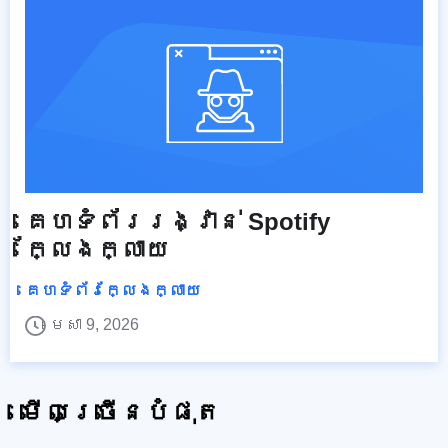
គេហទំព័ររង្វាន់ Spotify
ក្លែងក្លាយ
គេហទំព័រក្លែងក្លាយ
មេសា 9, 2026
មើលច្រើនបំផុត