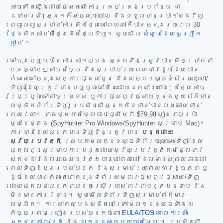
អាចកើតឡើងដោយផ្អែកលើការគ្រប់គ្រងប្រព័ន្ធ ជា
ឧទាហរណ៍) អ្នកក៏អាចលុបចោល និងទទួលបានប្រាក់សងវិញ
ពេញលេញសម្រាប់ការគិតថ្លៃនៅពេលណាក៏បានក្នុងរយៈពេល 30
ថ្ងៃគិតចាប់ពីថ្ងៃគិតថ្លៃទិញ។ សូមមើល
សំណួរដែលសួរញឹក
ញាប់
។
នៅចុងបញ្ចប់នៃការសាកល្បង អ្នកនឹងត្រូវបានគិតប្រាក់ជា
មុនភ្លាមៗតាមតម្លៃ និងសម្រាប់រយៈពេលជាវដូចដែលបាន
កំណត់នៅក្នុងសម្ភារៈផ្តល់ជូន និងលក្ខខណ្ឌទំព័រចុះឈ្មោះ/
ទិញ (ដែលត្រូវបានបញ្ចូលនៅទីនេះដោយឯកសារយោង; តម្លៃអាច
ប្រែប្រួលទៅតាមប្រទេស ឬការផ្សព្វផ្សាយក្នុងមួយព័ត៌មាន
លម្អិតទំព័រទិញ) ប្រសិនបើអ្នកមិនទាន់បានលុបចោលទាន់
ពេលវេលា។ ជាធម្មតាតម្លៃចាប់ផ្តើមពី
$79.98
រៀងរាល់ប្រាំ
មួយខែម្តង (SpyHunter Pro Windows/SpyHunter សម្រាប់ Mac)។
ការជាវដែលអ្នកបានទិញនឹងត្រូវបាន
បន្តដោយ
ស្វ័យប្រវត្តិ
ស្របតាមលក្ខខណ្ឌទំព័រចុះឈ្មោះ/ទិញ ដែល
ផ្តល់ជូនសម្រាប់ការបន្តដោយស្វ័យប្រវត្តិតាមថ្លៃជាវ
ស្តង់ដារដែលអាចអនុវត្តបាននៅពេលនោះ ដែលមានសុពលភាពនៅ
ពេលទិញដំបូងរបស់អ្នក និងសម្រាប់រយៈពេលជាវដូចគ្នា ឬ
ដូចដែលបានកំណត់នៅក្នុងទំព័រសម្ភារៈផ្សព្វផ្សាយ/ទិញ
ដោយផ្តល់ថាអ្នកជាអ្នកប្រើប្រាស់ជាវជាបន្តបន្ទាប់ និង
មិនមានការរំខាន។ សូមមើលទំព័រទិញសម្រាប់ព័ត៌មាន
លម្អិត។ ការសាកល្បងស្ថិតនៅក្រោមលក្ខខណ្ឌទាំងនេះ
កិច្ចព្រមព្រៀងរបស់អ្នកចំពោះ
EULA/TOS
គោលការណ៍
ឯកជនភាព/ខូគី
និង
លក្ខខណ្ឌបញ្ចុះតម្លៃ
។ ប្រសិនបើ