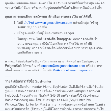
คุณต้องยกเลิกและขอเงินคืนภายใน 30 วันนับจากวันที่ซื้อครั้งล่าสุด และคุณ
จะหยุดรับฟังก์ชันการทำงานเต็มรูปแบบทันทีเมื่อดำเนินการคืนเงินเสร็จสิ้น
คุณสามารถยกเลิกการสมัครสมาชิกหรือการทดลองใช้งานได้ดังนี้:
ไปที่
เว็บไซต์ www.enigmasoftware.com
แล้วคลิกปุ่ม
"เข้าสู่
ระบบ"
ที่มุมบนขวามือ
เข้าสู่ระบบด้วยชื่อผู้ใช้และรหัสผ่านของคุณ
ในเมนูนำทาง ไปที่
"คำสั่งซื้อ/ใบอนุญาต"
ถัดจากคำสั่งซื้อ/ใบ
อนุญาตของคุณ จะมีปุ่มให้ยกเลิกการสมัครใช้งาน (ถ้ามี)
หมายเหตุ: หากคุณมีคำสั่งซื้อ/ผลิตภัณฑ์หลายรายการ คุณจะต้อง
ยกเลิกทีละรายการ
หากคุณมีข้อสงสัยหรือปัญหาใด ๆ คุณสามารถติดต่อฝ่ายสนับสนุนของ
EnigmaSoft ได้ทางอีเมลที่
support@enigmasoftware.com
หรือโดยการ
เปิดตั๋วขอความช่วยเหลือในเว็บไซต์
MyAccount ของ EnigmaSoft
------
รายละเอียดการสั่งซื้อ SpyHunter
คุณยังมีตัวเลือกในการสมัครใช้งาน SpyHunter ทันทีเพื่อใช้งานฟังก์ชันเต็ม
รูปแบบ รวมถึงการกำจัดมัลแวร์และการเข้าถึงฝ่ายสนับสนุนของเราผ่าน
HelpDesk โดยปกติราคาเริ่มต้นที่
$49.98
สหรัฐฯ ต่อครึ่งปี (SpyHunter
Basic Windows) และ
$79.98
สหรัฐฯ ต่อครึ่งปี (SpyHunter Pro
Windows/SpyHunter for Mac) ตามเอกสารข้อเสนอและข้อกำหนดในหน้า
ลงทะเบียน/การซื้อ (ซึ่งรวมอยู่ในที่นี้โดยการอ้างอิง ราคาอาจแตกต่างกันไป