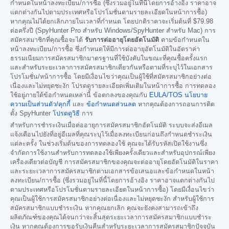
กำหนดในหน้าลงทะเบียน/การซื้อ (ซึ่งรวมอยู่ในที่นี้โดยการอ้างอิง ราคาอาจ
แตกต่างกันไปตามประเทศหรือโปรโมชั่นตามรายละเอียดในหน้าการซื้อ)
หากคุณไม่ได้ยกเลิกภายในเวลาที่กำหนด โดยปกติราคาจะเริ่มต้นที่
$79.98
ต่อครึ่งปี (SpyHunter Pro สำหรับ Windows/SpyHunter สำหรับ Mac) การ
สมัครสมาชิกที่คุณซื้อจะได้
รับการต่ออายุโดยอัตโนมัติ
ตามข้อกำหนดใน
หน้าลงทะเบียน/การซื้อ ซึ่งกำหนดให้มีการต่ออายุอัตโนมัติในอัตราค่า
ธรรมเนียมการสมัครสมาชิกมาตรฐานที่ใช้บังคับในขณะที่คุณซื้อครั้งแรก
และสำหรับระยะเวลาการสมัครสมาชิกเดียวกันหรือตามที่ระบุไว้ในเอกสาร
โปรโมชั่น/หน้าการซื้อ โดยมีเงื่อนไขว่าคุณเป็นผู้ใช้ที่สมัครสมาชิกอย่างต่อ
เนื่องและไม่หยุดชะงัก โปรดดูรายละเอียดเพิ่มเติมในหน้าการซื้อ การทดลอง
ใช้อยู่ภายใต้ข้อกำหนดเหล่านี้ ข้อตกลงของคุณกับ
EULA/TOS
นโยบาย
ความเป็นส่วนตัว/คุกกี้
และ
ข้อกำหนดส่วนลด
หากคุณต้องการถอนการติด
ตั้ง SpyHunter
โปรดดูวิธี
การ
สำหรับการชำระเงินเมื่อต่ออายุการสมัครสมาชิกอัตโนมัติ ระบบจะส่งอีเมล
แจ้งเตือนไปยังที่อยู่อีเมลที่คุณระบุไว้เมื่อลงทะเบียนก่อนถึงกำหนดชำระเงิน
แต่ละครั้ง ในช่วงเริ่มต้นของการทดลองใช้ คุณจะได้รับรหัสเปิดใช้งานซึ่ง
จำกัดการใช้งานสำหรับการทดลองใช้เพียงครั้งเดียวและสำหรับอุปกรณ์เพียง
เครื่องเดียวต่อบัญชี การสมัครสมาชิกของคุณจะต่ออายุโดยอัตโนมัติในราคา
และระยะเวลาการสมัครสมาชิกตามเอกสารข้อเสนอและข้อกำหนดในหน้า
ลงทะเบียน/การซื้อ (ซึ่งรวมอยู่ในที่นี้โดยการอ้างอิง ราคาอาจแตกต่างกันไป
ตามประเทศหรือโปรโมชั่นตามรายละเอียดในหน้าการซื้อ) โดยมีเงื่อนไขว่า
คุณเป็นผู้ใช้การสมัครสมาชิกอย่างต่อเนื่องและไม่หยุดชะงัก สำหรับผู้ใช้การ
สมัครสมาชิกแบบชำระเงิน หากคุณยกเลิก คุณจะยังคงสามารถเข้าถึง
ผลิตภัณฑ์ของคุณได้จนกว่าจะสิ้นสุดระยะเวลาการสมัครสมาชิกแบบชำระ
เงิน หากคุณต้องการขอรับเงินคืนสำหรับระยะเวลาการสมัครสมาชิกปัจจุบัน