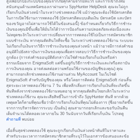
สูงเพื่อปกป้องระบบของคุณจากภัยคุกคามจากมัลแวร์ และการเข้าถึงทีม
สนับสนุนด้านเทคนิคของเราผ่านทาง SpyHunter HelpDesk คุณจะไม่ถูก
เรียกเก็บเงินล่วงหน้าในระหว่างช่วงทดลองใช้ แม้ว่าคุณจะต้องใช้บัตรเครดิต
ในการเปิดใช้งานการทดลองใช้ (บัตรเครดิตแบบเติมเงิน บัตรเดบิต และบัตร
ของขวัญอาจไม่สามารถใช้ได้ในข้อเสนอนี้) ข้อกำหนดเกี่ยวกับวิธีการชำระ
เงินของคุณมีขึ้นเพื่อให้มั่นใจได้ว่าการป้องกันความปลอดภัยจะต่อเนื่องและ
ไม่หยุดชะงักในระหว่างการเปลี่ยนจากการทดลองใช้ไปเป็นการสมัครสมาชิก
แบบชำระเงิน หากคุณตัดสินใจที่จะซื้อ ในระหว่างช่วงทดลองใช้งาน ระบบจะ
ไม่เรียกเก็บเงินจากวิธีการชำระเงินของคุณล่วงหน้า แม้ว่าอาจมีการส่งคำขอ
อนุมัติไปยังสถาบันการเงินของคุณเพื่อตรวจสอบว่าวิธีการชำระเงินของคุณ
ถูกต้อง (การส่งคำขออนุมัติดังกล่าวไม่ใช่คำขอเรียกเก็บเงินหรือค่า
ธรรมเนียมจาก EnigmaSoft แต่ขึ้นอยู่กับวิธีการชำระเงินและ/หรือสถาบัน
การเงินของคุณ อาจส่งผลต่อความพร้อมใช้งานของบัญชีของคุณ) คุณ
สามารถยกเลิกช่วงทดลองใช้งานผ่านส่วน MyAccount ในเว็บไซต์
EnigmaSoft สำหรับบัญชีของคุณ หรือโดยการติดต่อ EnigmaSoft ก่อนสิ้น
สุดระยะเวลาทดลองใช้งาน 7 วัน เพื่อหลีกเลี่ยงการเรียกเก็บเงินที่จะเกิดขึ้น
ทันทีหลังจากช่วงทดลองใช้งานหมดอายุ หากคุณตัดสินใจยกเลิกในระหว่าง
ช่วงทดลองใช้งาน คุณจะเสียสิทธิ์ในการเข้าถึง SpyHunter ทันที หากด้วย
เหตุผลใดก็ตามที่คุณเชื่อว่ามีการเรียกเก็บเงินที่คุณไม่ต้องการ (ซึ่งอาจเกิดขึ้น
จากการบริหารจัดการระบบ เป็นต้น) คุณสามารถยกเลิกและขอรับเงินคืน
เต็มจำนวนได้ตลอดเวลาภายใน 30 วันนับจากวันที่เรียกเก็บเงิน โปรดดู
คำถามที่
พบบ่อย
เมื่อสิ้นสุดช่วงทดลองใช้ คุณจะถูกเรียกเก็บเงินล่วงหน้าทันทีในราคาและ
สำหรับระยะเวลาการสมัครสมาชิกตามที่ระบุไว้ในเอกสารข้อเสนอและข้อ