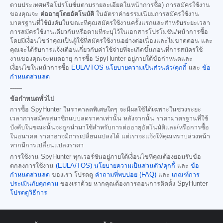
ตามประเทศหรือโปรโมชั่นตามรายละเอียดในหน้าการซื้อ) การสมัครใช้งาน
ของคุณจะ
ต่ออายุโดยอัตโนมัติ
ในอัตราค่าธรรมเนียมการสมัครใช้งาน
มาตรฐานที่ใช้บังคับในขณะที่คุณสมัครใช้งานครั้งแรกและสำหรับระยะเวลา
การสมัครใช้งานเดียวกันหรือตามที่ระบุไว้ในเอกสารโปรโมชั่น/หน้าการซื้อ
โดยมีเงื่อนไขว่าคุณเป็นผู้ใช้ที่สมัครใช้งานอย่างต่อเนื่องและไม่ขาดตอน และ
คุณจะได้รับการแจ้งเตือนเกี่ยวกับค่าใช้จ่ายที่จะเกิดขึ้นก่อนที่การสมัครใช้
งานของคุณจะหมดอายุ การซื้อ SpyHunter อยู่ภายใต้ข้อกำหนดและ
เงื่อนไขในหน้าการซื้อ
EULA/TOS
นโยบายความเป็นส่วนตัว/คุกกี้
และ
ข้อ
กำหนดส่วนลด
------
ข้อกำหนดทั่วไป
การซื้อ SpyHunter ในราคาลดพิเศษใดๆ จะมีผลใช้ได้เฉพาะในช่วงระยะ
เวลาการสมัครสมาชิกแบบลดราคาเท่านั้น หลังจากนั้น ราคามาตรฐานที่ใช้
บังคับในขณะนั้นจะถูกนำมาใช้สำหรับการต่ออายุอัตโนมัติและ/หรือการซื้อ
ในอนาคต ราคาอาจมีการเปลี่ยนแปลงได้ แต่เราจะแจ้งให้คุณทราบล่วงหน้า
หากมีการเปลี่ยนแปลงราคา
การใช้งาน SpyHunter ทุกเวอร์ชันอยู่ภายใต้เงื่อนไขที่คุณต้องยอมรับข้อ
ตกลงการใช้งาน
(EULA/TOS)
นโยบายความเป็นส่วนตัว/คุกกี้
และ
ข้อ
กำหนดส่วนลด
ของเรา โปรดดู
คำถามที่พบบ่อย (FAQ)
และ
เกณฑ์การ
ประเมินภัยคุกคาม
ของเราด้วย หากคุณต้องการถอนการติดตั้ง SpyHunter
โปรดดูวิธีการ