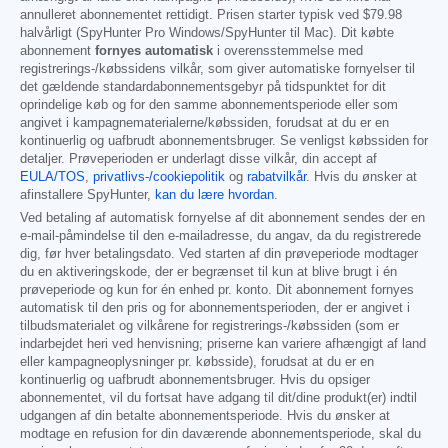
annulleret abonnementet rettidigt. Prisen starter typisk ved
$79.98
halvårligt (SpyHunter Pro Windows/SpyHunter til Mac). Dit købte
abonnement
fornyes automatisk
i overensstemmelse med
registrerings-/købssidens vilkår, som giver automatiske fornyelser til
det gældende standardabonnementsgebyr på tidspunktet for dit
oprindelige køb og for den samme abonnementsperiode eller som
angivet i kampagnematerialerne/købssiden, forudsat at du er en
kontinuerlig og uafbrudt abonnementsbruger. Se venligst købssiden for
detaljer. Prøveperioden er underlagt disse vilkår, din accept af
EULA/TOS
,
privatlivs-/cookiepolitik
og
rabatvilkår
. Hvis du ønsker at
afinstallere SpyHunter,
kan du lære hvordan
.
Ved betaling af automatisk fornyelse af dit abonnement sendes der en
e-mail-påmindelse til den e-mailadresse, du angav, da du registrerede
dig, før hver betalingsdato. Ved starten af din prøveperiode modtager
du en aktiveringskode, der er begrænset til kun at blive brugt i én
prøveperiode og kun for én enhed pr. konto. Dit abonnement fornyes
automatisk til den pris og for abonnementsperioden, der er angivet i
tilbudsmaterialet og vilkårene for registrerings-/købssiden (som er
indarbejdet heri ved henvisning; priserne kan variere afhængigt af land
eller kampagneoplysninger pr. købsside), forudsat at du er en
kontinuerlig og uafbrudt abonnementsbruger. Hvis du opsiger
abonnementet, vil du fortsat have adgang til dit/dine produkt(er) indtil
udgangen af din betalte abonnementsperiode. Hvis du ønsker at
modtage en refusion for din daværende abonnementsperiode, skal du