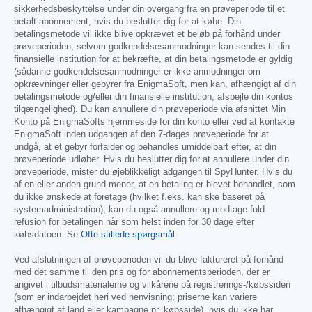
sikkerhedsbeskyttelse under din overgang fra en prøveperiode til et
betalt abonnement, hvis du beslutter dig for at købe. Din
betalingsmetode vil ikke blive opkrævet et beløb på forhånd under
prøveperioden, selvom godkendelsesanmodninger kan sendes til din
finansielle institution for at bekræfte, at din betalingsmetode er gyldig
(sådanne godkendelsesanmodninger er ikke anmodninger om
opkrævninger eller gebyrer fra EnigmaSoft, men kan, afhængigt af din
betalingsmetode og/eller din finansielle institution, afspejle din kontos
tilgængelighed). Du kan annullere din prøveperiode via afsnittet Min
Konto på EnigmaSofts hjemmeside for din konto eller ved at kontakte
EnigmaSoft inden udgangen af den 7-dages prøveperiode for at
undgå, at et gebyr forfalder og behandles umiddelbart efter, at din
prøveperiode udløber. Hvis du beslutter dig for at annullere under din
prøveperiode, mister du øjeblikkeligt adgangen til SpyHunter. Hvis du
af en eller anden grund mener, at en betaling er blevet behandlet, som
du ikke ønskede at foretage (hvilket f.eks. kan ske baseret på
systemadministration), kan du også annullere og modtage fuld
refusion for betalingen når som helst inden for 30 dage efter
købsdatoen. Se
Ofte stillede spørgsmål
.
Ved afslutningen af prøveperioden vil du blive faktureret på forhånd
med det samme til den pris og for abonnementsperioden, der er
angivet i tilbudsmaterialerne og vilkårene på registrerings-/købssiden
(som er indarbejdet heri ved henvisning; priserne kan variere
afhængigt af land eller kampagne pr. købsside), hvis du ikke har