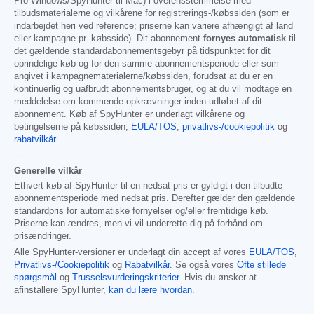
Pro Windows/SpyHunter til Mac) i overensstemmelse med
tilbudsmaterialerne og vilkårene for registrerings-/købssiden (som er
indarbejdet heri ved reference; priserne kan variere afhængigt af land
eller kampagne pr. købsside). Dit abonnement
fornyes automatisk
til
det gældende standardabonnementsgebyr på tidspunktet for dit
oprindelige køb og for den samme abonnementsperiode eller som
angivet i kampagnematerialerne/købssiden, forudsat at du er en
kontinuerlig og uafbrudt abonnementsbruger, og at du vil modtage en
meddelelse om kommende opkrævninger inden udløbet af dit
abonnement. Køb af SpyHunter er underlagt vilkårene og
betingelserne på købssiden,
EULA/TOS
,
privatlivs-/cookiepolitik
og
rabatvilkår
.
------
Generelle vilkår
Ethvert køb af SpyHunter til en nedsat pris er gyldigt i den tilbudte
abonnementsperiode med nedsat pris. Derefter gælder den gældende
standardpris for automatiske fornyelser og/eller fremtidige køb.
Priserne kan ændres, men vi vil underrette dig på forhånd om
prisændringer.
Alle SpyHunter-versioner er underlagt din accept af vores
EULA/TOS
,
Privatlivs-/Cookiepolitik
og
Rabatvilkår
. Se også vores
Ofte stillede
spørgsmål
og
Trusselsvurderingskriterier
. Hvis du ønsker at
afinstallere SpyHunter,
kan du lære hvordan
.