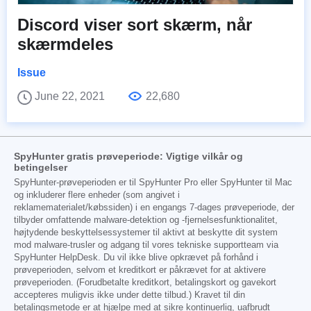
Discord viser sort skærm, når
skærmdeles
Issue
June 22, 2021
22,680
SpyHunter gratis prøveperiode: Vigtige vilkår og
betingelser
SpyHunter-prøveperioden er til SpyHunter Pro eller SpyHunter til Mac
og inkluderer flere enheder (som angivet i
reklamematerialet/købssiden) i en engangs 7-dages prøveperiode, der
tilbyder omfattende malware-detektion og -fjernelsesfunktionalitet,
højtydende beskyttelsessystemer til aktivt at beskytte dit system
mod malware-trusler og adgang til vores tekniske supportteam via
SpyHunter HelpDesk. Du vil ikke blive opkrævet på forhånd i
prøveperioden, selvom et kreditkort er påkrævet for at aktivere
prøveperioden. (Forudbetalte kreditkort, betalingskort og gavekort
accepteres muligvis ikke under dette tilbud.) Kravet til din
betalingsmetode er at hjælpe med at sikre kontinuerlig, uafbrudt