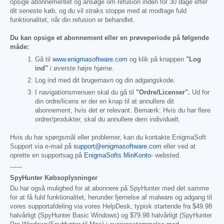
opsige abonnementet og ansøge om refusion inden for 30 dage efter
dit seneste køb, og du vil straks stoppe med at modtage fuld
funktionalitet, når din refusion er behandlet.
Du kan opsige et abonnement eller en prøveperiode på følgende
måde:
Gå til
www.enigmasoftware.com
og klik på knappen
"Log
ind"
i øverste højre hjørne.
Log ind med dit brugernavn og din adgangskode.
I navigationsmenuen skal du gå til
"Ordre/Licenser".
Ud for
din ordre/licens er der en knap til at annullere dit
abonnement, hvis det er relevant. Bemærk: Hvis du har flere
ordrer/produkter, skal du annullere dem individuelt.
Hvis du har spørgsmål eller problemer, kan du kontakte EnigmaSoft
Support via e-mail på
support@enigmasoftware.com
eller ved at
oprette en supportsag på
EnigmaSofts MinKonto-
websted.
------
SpyHunter Købsoplysninger
Du har også mulighed for at abonnere på SpyHunter med det samme
for at få fuld funktionalitet, herunder fjernelse af malware og adgang til
vores supportafdeling via vores HelpDesk, typisk startende fra
$49.98
halvårligt (SpyHunter Basic Windows) og
$79.98
halvårligt (SpyHunter