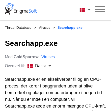
Skip
to
Dansk
content
Threat Database
Viruses
Searchapp.exe
Searchapp.exe
Med
GoldSparrow
i
Viruses
Oversæt til:
Dansk
Searchapp.exe er en eksekverbar fil og en CPU-
proces, der kører i baggrunden uden at blive
bemærket og plager computerbrugere i nogen tid
nu. Når du er inde i en computer, vil
Searchapp.exe æde en enorm mængde CPU-kraft.