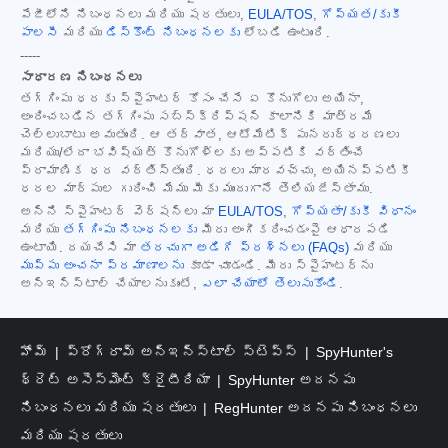
పేజీలోని నిబంధనలు మరియు షరతులు,
EULA/TOS
,
గోప్యత/కుకీ
పాలసీ
మరియు
డిస్కౌంట్ నిబంధనలకు
లోబడి ఉంటుంది.
-----
సాధారణ నిబంధనలు
తగ్గింపు ధరకు స్పైహంటర్ కోసం చేసే ఏ కొనుగోలు అయినా,
అందించబడిన తగ్గింపు సబ్‌స్క్రిప్షన్ కాలానికి మాత్రమే
చెల్లుబాటు అవుతుంది. ఆ తర్వాత, ఆటోమేటిక్ పునరుద్ధరణలు
మరియు/లేదా భవిష్యత్ కొనుగోళ్లకు అప్పటికి వర్తించే
ప్రామాణిక ధర వర్తిస్తుంది. ధరలు మారవచ్చు, అయినప్పటికీ
ధరల మార్పుల గురించి మేము మీకు ముందుగానే తెలియజేస్తాము.
అన్ని స్పైహంటర్ వెర్షన్‌లు మా
EULA/TOS
,
గోప్యతా/కుకీ విధానం
మరియు
తగ్గింపు నిబంధనలకు
మీరు అంగీకరించడంపై ఆధారపడి
ఉంటాయి. దయచేసి మా
తరచుగా అడిగే ప్రశ్నలు (FAQs)
మరియు
ముప్పు అంచనా ప్రమాణాలను
కూడా చూడండి. మీరు స్పైహంటర్‌ను
అన్‌ఇన్‌స్టాల్ చేయాలనుకుంటే,
ఎలా చేయాలో తెలుసుకోండి
.
హోమ్
ప్రోగ్రామ్ అన్‌ఇన్‌స్టాల్ స్టెప్స్
SpyHunter's
థ్రెట్ అసెస్‌మెంట్ క్రైటీరియా
SpyHunter అదనపు
నిబంధనలు మరియు షరతులు
RegHunter అదనపు నిబంధనలు
మరియు షరతులు