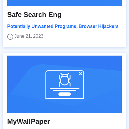
Safe Search Eng
Potentially Unwanted Programs
,
Browser Hijackers
June 21, 2023
MyWallPaper