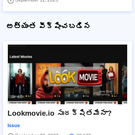
అత్యంత వీక్షించబడిన
Lookmovie.io సురక్షితమేనా?
Issue