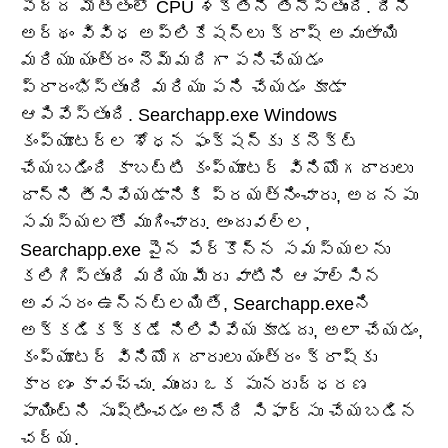
పెద్ద మొత్తంలో CPU శక్తిని తినేస్తుంది. దీని
అర్థం వివిధ అప్లికేషన్లు క్రాష్ అవుతాయి
మరియు యంత్రం నెమ్మదిగా పనిచేయడం
ప్రారంభిస్తుంది మరియు పని చేయడం కూడా
ఆపివేస్తుంది. Searchapp.exe Windows
కంప్యూటర్‌ల శోధన ఫంక్షన్‌కు కనెక్ట్
చేయబడింది కాబట్టి కంప్యూటర్ వినియోగదారులు
దాన్ని తీసివేయడానికి ప్రయత్నించారు, అదనపు
సమస్యలతో ముగించారు. అందువల్ల,
Searchapp.exe పైన పేర్కొన్న సమస్యలను
కలిగిస్తుంది మరియు మీరు వాటిని ఆపాల్సిన
అవసరం ఉన్నట్లయితే, Searchapp.exeని
అక్కడికక్కడే నిలిపివేయకూడదు, అలా చేయడం,
కంప్యూటర్ వినియోగదారులు యంత్రం క్రాష్‌కు
కారణం కావచ్చు. ముందు ఒక పునరుద్ధరణ
పాయింట్‌ని సృష్టించడం అనేది సిఫార్సు చేయబడిన
చర్య.