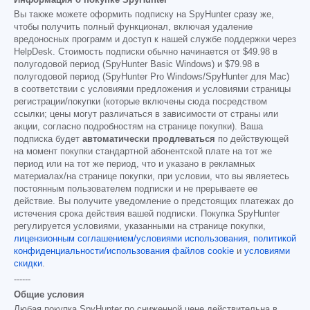
Вы также можете оформить подписку на SpyHunter сразу же,
чтобы получить полный функционал, включая удаление
вредоносных программ и доступ к нашей службе поддержки через
HelpDesk. Стоимость подписки обычно начинается от
$49.98
в
полугодовой период (SpyHunter Basic Windows) и
$79.98
в
полугодовой период (SpyHunter Pro Windows/SpyHunter для Mac)
в соответствии с условиями предложения и условиями страницы
регистрации/покупки (которые включены сюда посредством
ссылки; цены могут различаться в зависимости от страны или
акции, согласно подробностям на странице покупки). Ваша
подписка будет
автоматически продлеваться
по действующей
на момент покупки стандартной абонентской плате на тот же
период или на тот же период, что и указано в рекламных
материалах/на странице покупки, при условии, что вы являетесь
постоянным пользователем подписки и не прерываете ее
действие. Вы получите уведомление о предстоящих платежах до
истечения срока действия вашей подписки. Покупка SpyHunter
регулируется условиями, указанными на странице покупки,
лицензионным соглашением/условиями использования
,
политикой
конфиденциальности/использования файлов cookie
и
условиями
скидки
.
------
Общие условия
Любая покупка SpyHunter по сниженной цене действительна в