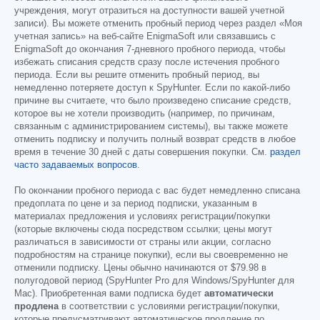
учреждения, могут отразиться на доступности вашей учетной
записи). Вы можете отменить пробный период через раздел «Моя
учетная запись» на веб-сайте EnigmaSoft или связавшись с
EnigmaSoft до окончания 7-дневного пробного периода, чтобы
избежать списания средств сразу после истечения пробного
периода. Если вы решите отменить пробный период, вы
немедленно потеряете доступ к SpyHunter. Если по какой-либо
причине вы считаете, что было произведено списание средств,
которое вы не хотели производить (например, по причинам,
связанным с администрированием системы), вы также можете
отменить подписку и получить полный возврат средств в любое
время в течение 30 дней с даты совершения покупки. См.
раздел
часто задаваемых вопросов
.
По окончании пробного периода с вас будет немедленно списана
предоплата по цене и за период подписки, указанным в
материалах предложения и условиях регистрации/покупки
(которые включены сюда посредством ссылки; цены могут
различаться в зависимости от страны или акции, согласно
подробностям на странице покупки), если вы своевременно не
отменили подписку. Цены обычно начинаются от
$79.98
в
полугодовой период (SpyHunter Pro для Windows/SpyHunter для
Mac). Приобретенная вами подписка будет
автоматически
продлена
в соответствии с условиями регистрации/покупки,
которые предусматривают автоматическое продление по