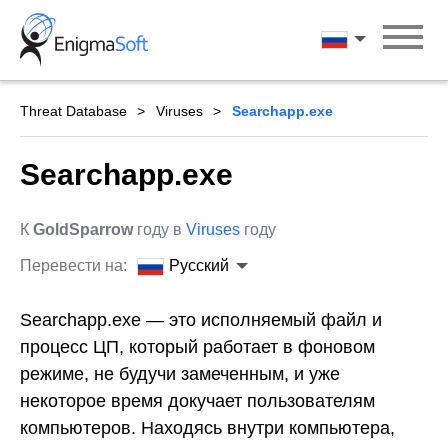
Skip
to
Русский
content
Threat Database
Viruses
Searchapp.exe
Searchapp.exe
К
GoldSparrow
году в
Viruses
году
Перевести на:
Русский
Searchapp.exe — это исполняемый файл и
процесс ЦП, который работает в фоновом
режиме, не будучи замеченным, и уже
некоторое время докучает пользователям
компьютеров. Находясь внутри компьютера,