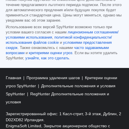
течение предлагаемого льготного периода подписки. После этого
для автоматического продления и/или будущих покупок будет
применяться стандартная цена. Цены могут меняться, однако мы
уведомим вас об этом заранее.
Использование всех версий SpyHunter возможно только при
условии вашего согласия с нашим
лицензионным соглашением/
условиями использования
,
политикой конфиденциальности/
использования файлов cookie
и
условиями предоставления
скидок
. Также ознакомьтесь с нашими
часто задаваемыми
вопросами
и
критериями оценки угроз
. Если вы хотите удалить
SpyHunter,
узнайте, как это сделать
.
Главная
Программа удаления шагов
Критерии оценки
угроз SpyHunter
Дополнительные положения и условия
SpyHunter
RegHunter Дополнительные положения и
условия
Зарегистрированный офис: 1 Касл-стрит, 3-й этаж, Дублин, 2
D02XD82 Ирландия.
EnigmaSoft Limited, Закрытое акционерное общество с