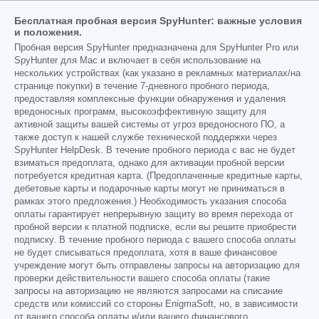
Бесплатная пробная версия SpyHunter: важные условия
и положения.
Пробная версия SpyHunter предназначена для SpyHunter Pro или
SpyHunter для Mac и включает в себя использование на
нескольких устройствах (как указано в рекламных материалах/на
странице покупки) в течение 7-дневного пробного периода,
предоставляя комплексные функции обнаружения и удаления
вредоносных программ, высокоэффективную защиту для
активной защиты вашей системы от угроз вредоносного ПО, а
также доступ к нашей службе технической поддержки через
SpyHunter HelpDesk. В течение пробного периода с вас не будет
взиматься предоплата, однако для активации пробной версии
потребуется кредитная карта. (Предоплаченные кредитные карты,
дебетовые карты и подарочные карты могут не приниматься в
рамках этого предложения.) Необходимость указания способа
оплаты гарантирует непрерывную защиту во время перехода от
пробной версии к платной подписке, если вы решите приобрести
подписку. В течение пробного периода с вашего способа оплаты
не будет списываться предоплата, хотя в ваше финансовое
учреждение могут быть отправлены запросы на авторизацию для
проверки действительности вашего способа оплаты (такие
запросы на авторизацию не являются запросами на списание
средств или комиссий со стороны EnigmaSoft, но, в зависимости
от вашего способа оплаты и/или вашего финансового