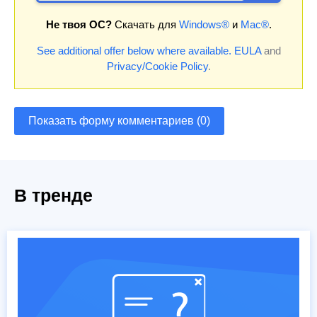
Не твоя ОС?
Скачать для
Windows®
и
Mac®
.
See additional offer below where available.
EULA
and
Privacy/Cookie Policy
.
Показать форму комментариев (0)
В тренде