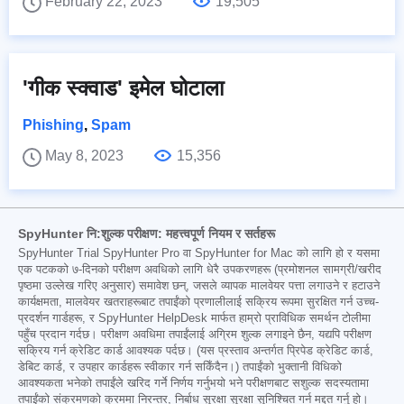
February 22, 2023
19,505
'गीक स्क्वाड' इमेल घोटाला
Phishing
,
Spam
May 8, 2023
15,356
SpyHunter नि:शुल्क परीक्षण: महत्त्वपूर्ण नियम र सर्तहरू
SpyHunter Trial SpyHunter Pro वा SpyHunter for Mac को लागि हो र यसमा
एक पटकको ७-दिनको परीक्षण अवधिको लागि धेरै उपकरणहरू (प्रमोशनल सामग्री/खरीद
पृष्ठमा उल्लेख गरिए अनुसार) समावेश छन्, जसले व्यापक मालवेयर पत्ता लगाउने र हटाउने
कार्यक्षमता, मालवेयर खतराहरूबाट तपाईंको प्रणालीलाई सक्रिय रूपमा सुरक्षित गर्न उच्च-
प्रदर्शन गार्डहरू, र SpyHunter HelpDesk मार्फत हाम्रो प्राविधिक समर्थन टोलीमा
पहुँच प्रदान गर्दछ। परीक्षण अवधिमा तपाईंलाई अग्रिम शुल्क लगाइने छैन, यद्यपि परीक्षण
सक्रिय गर्न क्रेडिट कार्ड आवश्यक पर्दछ। (यस प्रस्ताव अन्तर्गत प्रिपेड क्रेडिट कार्ड,
डेबिट कार्ड, र उपहार कार्डहरू स्वीकार गर्न सकिँदैन।) तपाईंको भुक्तानी विधिको
आवश्यकता भनेको तपाईंले खरिद गर्ने निर्णय गर्नुभयो भने परीक्षणबाट सशुल्क सदस्यतामा
तपाईंको संक्रमणको क्रममा निरन्तर, निर्बाध सुरक्षा सुरक्षा सुनिश्चित गर्न मद्दत गर्नु हो।