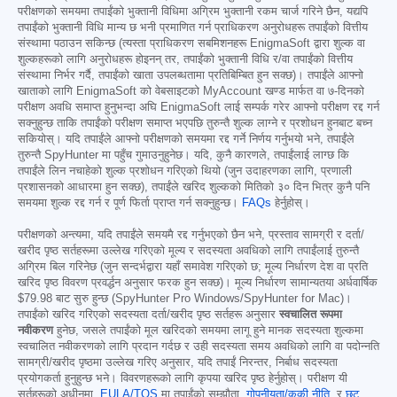
परीक्षणको समयमा तपाईंको भुक्तानी विधिमा अग्रिम भुक्तानी रकम चार्ज गरिने छैन, यद्यपि
तपाईंको भुक्तानी विधि मान्य छ भनी प्रमाणित गर्न प्राधिकरण अनुरोधहरू तपाईंको वित्तीय
संस्थामा पठाउन सकिन्छ (त्यस्ता प्राधिकरण सबमिशनहरू EnigmaSoft द्वारा शुल्क वा
शुल्कहरूको लागि अनुरोधहरू होइनन् तर, तपाईंको भुक्तानी विधि र/वा तपाईंको वित्तीय
संस्थामा निर्भर गर्दै, तपाईंको खाता उपलब्धतामा प्रतिबिम्बित हुन सक्छ)। तपाईंले आफ्नो
खाताको लागि EnigmaSoft को वेबसाइटको MyAccount खण्ड मार्फत वा ७-दिनको
परीक्षण अवधि समाप्त हुनुभन्दा अघि EnigmaSoft लाई सम्पर्क गरेर आफ्नो परीक्षण रद्द गर्न
सक्नुहुन्छ ताकि तपाईंको परीक्षण समाप्त भएपछि तुरुन्तै शुल्क लाग्ने र प्रशोधन हुनबाट बच्न
सकियोस्। यदि तपाईंले आफ्नो परीक्षणको समयमा रद्द गर्ने निर्णय गर्नुभयो भने, तपाईंले
तुरुन्तै SpyHunter मा पहुँच गुमाउनुहुनेछ। यदि, कुनै कारणले, तपाईंलाई लाग्छ कि
तपाईंले लिन नचाहेको शुल्क प्रशोधन गरिएको थियो (जुन उदाहरणका लागि, प्रणाली
प्रशासनको आधारमा हुन सक्छ), तपाईंले खरिद शुल्कको मितिको ३० दिन भित्र कुनै पनि
समयमा शुल्क रद्द गर्न र पूर्ण फिर्ता प्राप्त गर्न सक्नुहुन्छ।
FAQs
हेर्नुहोस्।
परीक्षणको अन्त्यमा, यदि तपाईंले समयमै रद्द गर्नुभएको छैन भने, प्रस्ताव सामग्री र दर्ता/
खरीद पृष्ठ सर्तहरूमा उल्लेख गरिएको मूल्य र सदस्यता अवधिको लागि तपाईंलाई तुरुन्तै
अग्रिम बिल गरिनेछ (जुन सन्दर्भद्वारा यहाँ समावेश गरिएको छ; मूल्य निर्धारण देश वा प्रति
खरिद पृष्ठ विवरण प्रवर्द्धन अनुसार फरक हुन सक्छ)। मूल्य निर्धारण सामान्यतया अर्धवार्षिक
$79.98
बाट सुरु हुन्छ (SpyHunter Pro Windows/SpyHunter for Mac)।
तपाईंको खरिद गरिएको सदस्यता दर्ता/खरीद पृष्ठ सर्तहरू अनुसार
स्वचालित रूपमा
नवीकरण
हुनेछ, जसले तपाईंको मूल खरिदको समयमा लागू हुने मानक सदस्यता शुल्कमा
स्वचालित नवीकरणको लागि प्रदान गर्दछ र उही सदस्यता समय अवधिको लागि वा पदोन्नति
सामग्री/खरीद पृष्ठमा उल्लेख गरिए अनुसार, यदि तपाईं निरन्तर, निर्बाध सदस्यता
प्रयोगकर्ता हुनुहुन्छ भने। विवरणहरूको लागि कृपया खरिद पृष्ठ हेर्नुहोस्। परीक्षण यी
सर्तहरूको अधीनमा,
EULA/TOS
मा तपाईंको सम्झौता,
गोपनीयता/कुकी नीति
, र
छुट