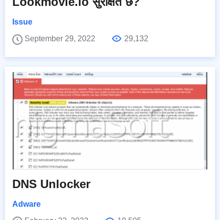
Lookmovie.io सुरक्षित छ?
Issue
September 29, 2022
29,132
DNS Unlocker
Adware