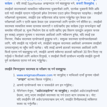
सर्तहरू
। यदि तपाईं SpyHunter अनइन्स्टल गर्न चाहनुहुन्छ भने,
कसरी सिक्नुहोस्
।
तपाईंको सदस्यताको स्वचालित नवीकरणमा भुक्तानीको लागि, प्रत्येक भुक्तानी मिति अघि
दर्ता गर्दा तपाईंले प्रदान गर्नुभएको इमेल ठेगानामा एउटा इमेल रिमाइन्डर पठाइनेछ। तपाईंको
परीक्षणको सुरुवातमा, तपाईंले एक सक्रियता कोड प्राप्त गर्नुहुनेछ जुन केवल एक
परीक्षणको लागि र प्रति खाता केवल एक उपकरणको लागि प्रयोग गर्न सीमित छ। तपाईंको
सदस्यता स्वचालित रूपमा प्रस्ताव सामग्री र दर्ता/खरीद पृष्ठ सर्तहरू (जुन सन्दर्भद्वारा यहाँ
समावेश गरिएको छ; मूल्य निर्धारण देश वा प्रति खरिद पृष्ठ विवरण प्रवर्द्धन अनुसार फरक
हुन सक्छ) अनुसार मूल्यमा र सदस्यता अवधिको लागि नवीकरण हुनेछ, यदि तपाईं एक
निरन्तर, निर्बाध सदस्यता प्रयोगकर्ता हुनुहुन्छ भने। सशुल्क सदस्यता प्रयोगकर्ताहरूको
लागि, यदि तपाईंले रद्द गर्नुभयो भने, तपाईंको सशुल्क सदस्यता अवधिको अन्त्यसम्म तपाईंको
उत्पादन(हरू) मा पहुँच जारी रहनेछ। यदि तपाईं आफ्नो हालको सदस्यता अवधिको लागि
फिर्ता प्राप्त गर्न चाहनुहुन्छ भने, तपाईंले आफ्नो सबैभन्दा हालको खरिदको 30 दिन भित्र रद्द
गर्नुपर्छ र फिर्ताको लागि आवेदन दिनुपर्छ, र तपाईंको फिर्ती प्रशोधन भएपछि तपाईंले तुरुन्तै
पूर्ण कार्यक्षमता प्राप्त गर्न बन्द गर्नुहुनेछ।
तपाईंले निम्नानुसार सदस्यता वा परीक्षण रद्द गर्न सक्नुहुन्छ:
www.enigmasoftware.com
मा जानुहोस् र माथिल्लो दायाँ कुनामा रहेको
"लगइन"
बटनमा क्लिक गर्नुहोस्।
आफ्नो प्रयोगकर्ता नाम र पासवर्डले लग इन गर्नुहोस्।
नेभिगेसन मेनुमा,
"अर्डर/लाइसेन्स" मा जानुहोस्।
तपाईंको अर्डर/लाइसेन्सको
छेउमा, लागू भएमा तपाईंको सदस्यता रद्द गर्न एउटा बटन उपलब्ध छ। नोट:
यदि तपाईंसँग धेरै अर्डर/उत्पादनहरू छन् भने, तपाईंले तिनीहरूलाई व्यक्तिगत
रूपमा रद्द गर्नुपर्नेछ।