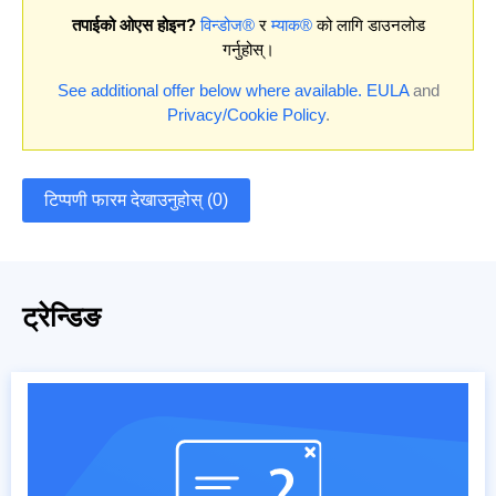
तपाईको ओएस होइन?
विन्डोज®
र
म्याक®
को लागि डाउनलोड
गर्नुहोस्।
See additional offer below where available.
EULA
and
Privacy/Cookie Policy
.
टिप्पणी फारम देखाउनुहोस् (0)
ट्रेन्डिङ