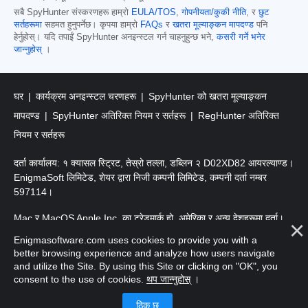
सबै SpyHunter संस्करणहरू हाम्रो
EULA/TOS
,
गोपनीयता/कुकी नीति
, र
छुट
सर्तहरूमा
सहमत हुनुपर्नेछ। कृपया हाम्रो
FAQs
र
खतरा मूल्याङ्कन मापदण्ड
पनि
हेर्नुहोस्। यदि तपाईं SpyHunter अनइन्स्टल गर्न चाहनुहुन्छ भने,
कसरी गर्ने भनेर
जान्नुहोस्
।
घर
कार्यक्रम अनइन्स्टल चरणहरू
SpyHunter को खतरा मूल्याङ्कन
मापदण्ड
SpyHunter अतिरिक्त नियम र सर्तहरू
RegHunter अतिरिक्त
नियम र सर्तहरू
दर्ता कार्यालय: १ क्यासल स्ट्रिट, तेस्रो तल्ला, डब्लिन २ D02XD82 आयरल्याण्ड।
EnigmaSoft लिमिटेड, शेयर द्वारा निजी कम्पनी लिमिटेड, कम्पनी दर्ता नम्बर
597114।
Mac र MacOS Apple Inc. का ट्रेडमार्क हो, अमेरिका र अन्य देशहरूमा दर्ता।
Enigmasoftware.com uses cookies to provide you with a
प्रतिलिपि अधिकार 2016-2026। EnigmaSoft Ltd. सर्वाधिकार सुरक्षित।
better browsing experience and analyze how users navigate
and utilize the Site. By using this Site or clicking on "OK", you
consent to the use of cookies.
थप जान्नुहोस्
।