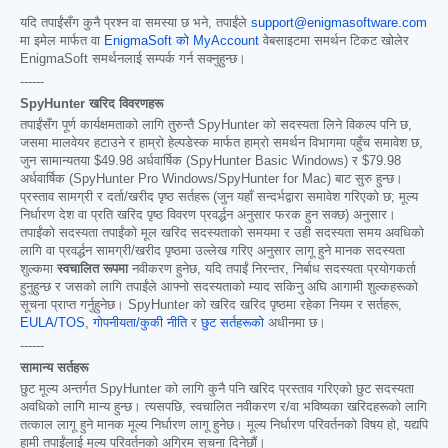
यदि तपाईंसँग कुनै प्रश्न वा समस्या छ भने, तपाईंले
support@enigmasoftware.com
मा इमेल मार्फत वा
EnigmaSoft को MyAccount
वेबसाइटमा समर्थन टिकट खोलेर
EnigmaSoft समर्थनलाई सम्पर्क गर्न सक्नुहुन्छ।
------
SpyHunter खरिद विवरणहरू
तपाईंसँग पूर्ण कार्यक्षमताको लागि तुरुन्तै SpyHunter को सदस्यता लिने विकल्प पनि छ,
जसमा मालवेयर हटाउने र हाम्रो हेल्पडेस्क मार्फत हाम्रो समर्थन विभागमा पहुँच समावेश छ,
जुन सामान्यतया
$49.98
अर्धवार्षिक (SpyHunter Basic Windows) र
$79.98
अर्धवार्षिक (SpyHunter Pro Windows/SpyHunter for Mac) बाट सुरु हुन्छ।
प्रस्ताव सामग्री र दर्ता/खरीद पृष्ठ सर्तहरू (जुन यहाँ सन्दर्भद्वारा समावेश गरिएको छ; मूल्य
निर्धारण देश वा प्रति खरिद पृष्ठ विवरण प्रवर्द्धन अनुसार फरक हुन सक्छ) अनुसार।
तपाईंको सदस्यता तपाईंको मूल खरिद सदस्यताको समयमा र उही सदस्यता समय अवधिको
लागि वा प्रवर्द्धन सामग्री/खरीद पृष्ठमा उल्लेख गरिए अनुसार लागू हुने मानक सदस्यता
शुल्कमा
स्वचालित रूपमा
नवीकरण हुनेछ, यदि तपाईं निरन्तर, निर्बाध सदस्यता प्रयोगकर्ता
हुनुहुन्छ र जसको लागि तपाईंले आफ्नो सदस्यताको म्याद सकिनु अघि आगामी शुल्कहरूको
सूचना प्राप्त गर्नुहुनेछ। SpyHunter को खरिद खरिद पृष्ठमा रहेका नियम र सर्तहरू,
EULA/TOS
,
गोपनीयता/कुकी नीति
र
छुट सर्तहरूको
अधीनमा छ।
------
सामान्य सर्तहरू
छुट मूल्य अन्तर्गत SpyHunter को लागि कुनै पनि खरिद प्रस्ताव गरिएको छुट सदस्यता
अवधिको लागि मान्य हुन्छ। त्यसपछि, स्वचालित नवीकरण र/वा भविष्यका खरिदहरूको लागि
तत्काल लागू हुने मानक मूल्य निर्धारण लागू हुनेछ। मूल्य निर्धारण परिवर्तनको विषय हो, यद्यपि
हामी तपाईंलाई मूल्य परिवर्तनको अग्रिम सूचना दिनेछौं।