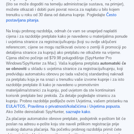
(što se može dogoditi na temelju administracije sustava, na primjer),
možete otkazati i dobiti puni povrat novca za naplatu u bilo kojem
trenutku u roku od 30 dana od datuma kupnje. Pogledajte
Često
postavljana pitanja
.
Na kraju probnog razdoblja, odmah će vam se unaprijed naplatiti
cijena i za razdoblje pretplate kako je navedeno u materijalima ponude
i uvjetima stranice za registraciju/kupnju (koji su ovdje uključeni
referencom; cijene se mogu razlikovati ovisno o zemlji ili promociji po
detaljima stranice za kupnju) ako pretplatu ne otkažete na vrijeme.
Cijena obično počinje od
$79.98
polugodišnje (SpyHunter Pro
Windows/SpyHunter za Mac). Vaša kupljena pretplata
automatski će
se obnoviti
u skladu s uvjetima stranice za registraciju/kupnju, koji
predviđaju automatsku obnovu po tada važećoj standardnoj naknadi
za pretplatu koja je na snazi u trenutku vaše izvorne kupnje i za isto
razdoblje pretplate ili kako je navedeno u promotivnim
materijalima/stranici za kupnju, pod uvjetom da ste kontinuirani
korisnik pretplate bez prekida. Za detalje pogledajte stranicu za
kupnju. Probno razdoblje podliježe ovim Uvjetima, vašem pristanku na
EULA/TOS
,
Pravilima o privatnosti/kolačićima
i
Uvjetima popusta
.
Ako želite deinstalirati SpyHunter,
saznajte kako
.
Za plaćanje automatske obnove pretplate, podsjetnik e-poštom bit će
poslan na adresu e-pošte koju ste naveli prilikom registracije prije
svakog datuma plaćanja. Na početku probnog razdoblja primit ćete