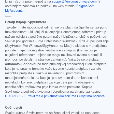
EnigmaSofta putem e-pošte na
support@enigmasoftware.com
ili
otvaranjem zahtjeva za podršku na web stranici
EnigmaSoft
MyAccount
.
------
Detalji kupnje SpyHuntera
Također imate mogućnost odmah se pretplatiti na SpyHunter za punu
funkcionalnost, uključujući uklanjanje zlonamjernog softvera i pristup
našem odjelu za podršku putem naše HelpDeska, obično počevši od
$49.98
polugodišnje (SpyHunter Basic Windows) i
$79.98
polugodišnje
(SpyHunter Pro Windows/SpyHunter za Mac) u skladu s materijalima
ponude i uvjetima registracije/stranice za kupnju (koji su ovdje
uključeni referencom; cijene se mogu razlikovati ovisno o zemlji ili
promociji po detaljima stranice za kupnju). Vaša će se pretplata
automatski obnoviti
po tada primjenjivoj standardnoj cijeni pretplate
koja je na snazi u trenutku vaše izvorne kupnje pretplate i za isto
razdoblje pretplate ili kako je navedeno u promotivnim
materijalima/stranici za kupnju, pod uvjetom da ste kontinuirani,
neprekidni korisnik pretplate i za koju ćete primiti obavijest o
nadolazećim troškovima prije isteka vaše pretplate. Kupnja
SpyHuntera podliježe uvjetima i odredbama na stranici za kupnju,
EULA/TOS-u
,
Pravilima o privatnosti/kolačićima
i
Uvjetima popusta
.
------
Opći uvjeti
Svaka kupnja SpyHuntera po sniženoj cijeni vrijedi za ponuđeno