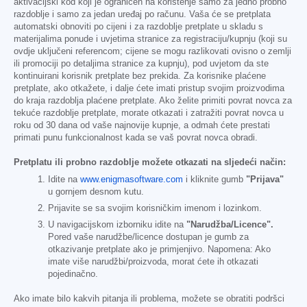
aktivacijski kod koji je ograničen na korištenje samo za jedno probno
razdoblje i samo za jedan uređaj po računu. Vaša će se pretplata
automatski obnoviti po cijeni i za razdoblje pretplate u skladu s
materijalima ponude i uvjetima stranice za registraciju/kupnju (koji su
ovdje uključeni referencom; cijene se mogu razlikovati ovisno o zemlji
ili promociji po detaljima stranice za kupnju), pod uvjetom da ste
kontinuirani korisnik pretplate bez prekida. Za korisnike plaćene
pretplate, ako otkažete, i dalje ćete imati pristup svojim proizvodima
do kraja razdoblja plaćene pretplate. Ako želite primiti povrat novca za
tekuće razdoblje pretplate, morate otkazati i zatražiti povrat novca u
roku od 30 dana od vaše najnovije kupnje, a odmah ćete prestati
primati punu funkcionalnost kada se vaš povrat novca obradi.
Pretplatu ili probno razdoblje možete otkazati na sljedeći način:
Idite na
www.enigmasoftware.com
i kliknite gumb
"Prijava"
u gornjem desnom kutu.
Prijavite se sa svojim korisničkim imenom i lozinkom.
U navigacijskom izborniku idite na
"Narudžba/Licence".
Pored vaše narudžbe/licence dostupan je gumb za
otkazivanje pretplate ako je primjenjivo. Napomena: Ako
imate više narudžbi/proizvoda, morat ćete ih otkazati
pojedinačno.
Ako imate bilo kakvih pitanja ili problema, možete se obratiti podršci