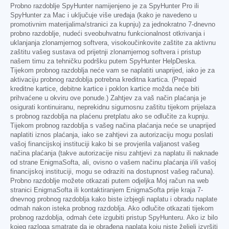
Probno razdoblje SpyHunter namijenjeno je za SpyHunter Pro ili
SpyHunter za Mac i uključuje više uređaja (kako je navedeno u
promotivnim materijalima/stranici za kupnju) za jednokratno 7-dnevno
probno razdoblje, nudeći sveobuhvatnu funkcionalnost otkrivanja i
uklanjanja zlonamjernog softvera, visokoučinkovite zaštite za aktivnu
zaštitu vašeg sustava od prijetnji zlonamjernog softvera i pristup
našem timu za tehničku podršku putem SpyHunter HelpDeska.
Tijekom probnog razdoblja neće vam se naplatiti unaprijed, iako je za
aktivaciju probnog razdoblja potrebna kreditna kartica. (Prepaid
kreditne kartice, debitne kartice i poklon kartice možda neće biti
prihvaćene u okviru ove ponude.) Zahtjev za vaš način plaćanja je
osigurati kontinuiranu, neprekidnu sigurnosnu zaštitu tijekom prijelaza
s probnog razdoblja na plaćenu pretplatu ako se odlučite za kupnju.
Tijekom probnog razdoblja s vašeg načina plaćanja neće se unaprijed
naplatiti iznos plaćanja, iako se zahtjevi za autorizaciju mogu poslati
vašoj financijskoj instituciji kako bi se provjerila valjanost vašeg
načina plaćanja (takve autorizacije nisu zahtjevi za naplatu ili naknade
od strane EnigmaSofta, ali, ovisno o vašem načinu plaćanja i/ili vašoj
financijskoj instituciji, mogu se odraziti na dostupnost vašeg računa).
Probno razdoblje možete otkazati putem odjeljka Moj račun na web
stranici EnigmaSofta ili kontaktiranjem EnigmaSofta prije kraja 7-
dnevnog probnog razdoblja kako biste izbjegli naplatu i obradu naplate
odmah nakon isteka probnog razdoblja. Ako odlučite otkazati tijekom
probnog razdoblja, odmah ćete izgubiti pristup SpyHunteru. Ako iz bilo
kojeg razloga smatrate da je obrađena naplata koju niste željeli izvršiti