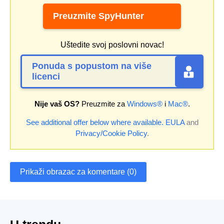
Preuzmite SpyHunter
Uštedite svoj poslovni novac!
Ponuda s popustom na više
licenci
Nije vaš OS?
Preuzmite za
Windows®
i
Mac®
.
See additional offer below where available.
EULA
and
Privacy/Cookie Policy
.
Prikaži obrazac za komentare (0)