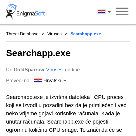
Skip
to
Hrvatski
content
Threat Database
Viruses
Searchapp.exe
Searchapp.exe
Do
GoldSparrow.
Viruses
. godine
Prevedi na:
Hrvatski
Searchapp.exe je izvršna datoteka i CPU proces
koji se izvodi u pozadini bez da je primijećen i već
neko vrijeme gnjavi korisnike računala. Kada je
unutar računala, Searchapp.exe će pojesti
ogromnu količinu CPU snage. To znači da će se