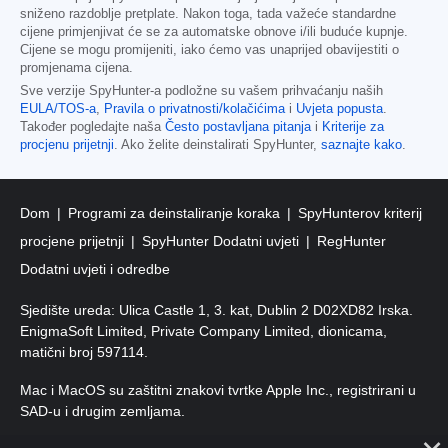
sniženo razdoblje pretplate. Nakon toga, tada važeće standardne
cijene primjenjivat će se za automatske obnove i/ili buduće kupnje.
Cijene se mogu promijeniti, iako ćemo vas unaprijed obavijestiti o
promjenama cijena.
Sve verzije SpyHunter-a podložne su vašem prihvaćanju naših
EULA/TOS-a
,
Pravila o privatnosti/kolačićima
i
Uvjeta popusta
.
Također pogledajte naša
Često postavljana pitanja
i
Kriterije za
procjenu prijetnji
. Ako želite deinstalirati SpyHunter,
saznajte kako
.
Dom
Programi za deinstaliranje koraka
SpyHunterov kriterij
procjene prijetnji
SpyHunter Dodatni uvjeti
RegHunter
Dodatni uvjeti i odredbe
Sjedište ureda: Ulica Castle 1, 3. kat, Dublin 2 D02XD82 Irska.
EnigmaSoft Limited, Private Company Limited, dionicama,
matični broj 597114.
Mac i MacOS su zaštitni znakovi tvrtke Apple Inc., registrirani u
SAD-u i drugim zemljama.